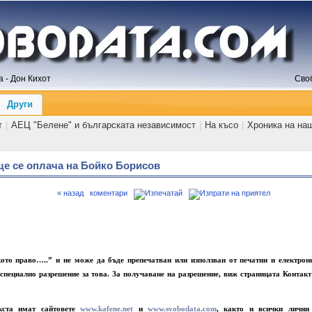
 - Дон Кихот
Сво
Други
т
|
АЕЦ "Белене" и българската независимост
|
На късо
|
Хроника на на
ще се оплача на Бойко Борисов
« назад
коментари
кото право…..” и не може да бъде препечатван или използван от печатни и електрон
 специално разрешение за това. За получаване на разрешение, виж страницата Контакт
кста имат сайтовете
www.kafene.net
и
www.svobodata.com
, както и всички лични