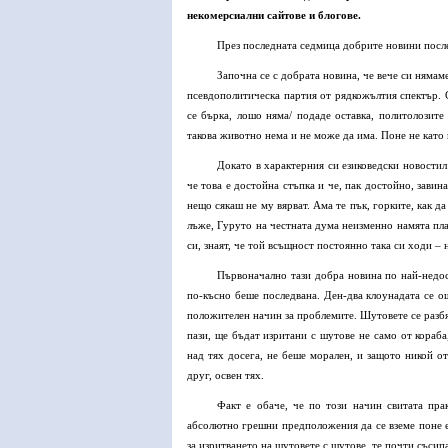
некомерсиални сайтове и блогове.
През последната седмица добрите новини посл
Започна се с добрата новина, че вече си няма
псевдополитическа партия от рядкожълтия спектър. С
се бърка, лошо няма/ подаде оставка, политолозите 
такова животно нема и не може да има. Поне не като
Докато в характерния си езиковедски новостил
че това е достойна стъпка и че, пак достойно, завин
нещо сякаш не му вярват. Ама те пък, горките, как д
лъже, Гуруто на честната дума неизменно намята плащ
си, знаят, че той всъщност постоянно така си ходи –
Първоначално тази добра новина по най-недос
по-късно беше последвана. Ден-два клоунадата се о
положителен начин за проблемите. Шутовете се разбяг
пази, ще бъдат изритани с шутове не само от кораб
над тях досега, не беше морален, и защото никой о
друг, освен тях.
Факт е обаче, че по този начин свитата пра
абсолютно грешни предположения да се вземе поне е
за изритването на шутовете с шутове, те почти съсип