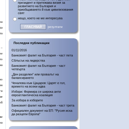
президент и притежава визия за
развитието на България и
приобщаването й към цивилизования
свят
нещо, което не ме интересува
на
резултати
да
та
Последни публикации
 –
01/11/2016
че
Банковият фалит на България - част пета
то
Сблъсък на лидерства
ма
Банковият фалит на България - част
четвърта
„Ден разделен“ или провалът на
балансирането
но
Ченалова към Цацаров: Царят е гол,
ин
времето на всеки идва
ги
Избори: Формира се широка анти
евроатлантическа коалиция
ше
За избора в изборите
ой
Банковият фалит на България - част трета
Официален документ на ЕП: "Русия иска
да разцепи Европа"
ве
на