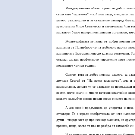
Междувременно обаче пороят от добри новини
също като “таралежи” – кой знае защо, след като пък
цялото ръководство и за съжаление занапред бълга
красотата на Миро Севлиевски и изтънчената /или тъ
паразитът бързо намери нов приемен организъм, кого
Жълто-кафявата купчина от добри новини пол
компания от Политбюро-то на любимата партия няма д
комунисти в България поне до края на септември. То
оставки заради перфектното управление през посл
последните четири години.
Смятам това за добра новина, защото, за раз
другаря Сергей от “На всеки километър”, ама и 
комкомпания, докато тя се разпадне на повръщащи п
време, което значи и много вътрешнопартийни шансо
какъвто каламбур имаше преди време с името на един
А ако някой продължава да упорства и иска
отговоря. То е заради изобретената от него напосл
думи – твърде зает да произвежда манната, на друга
прашец, нещо, което тя пък не разбра от самосебе си.
И аз например, потънал в грижите на битието,