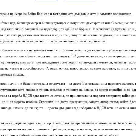
едваха примера на Бойко Борисов и тазгодишното дъждовно лято и заваляха всекидневно.
ме бивш цар, бивш премиер и бивш целуващ се с комунисти демократ на име Симеон, начело 
лед като лично Бащицата на царедворците /да не се бърка с Повелителят на мухите, но и 
от цял свят радостно възкликнаха в един глас, защото най-сетне се доказа, че в политика
 нормална политическа реалност и като реална политическа перспектива.
 обявяваше липсата на таковата животно, Симеон се опита да внуши на публиката две неща
аги ще си остане в България да ни ощастливява. Той даже малко се ядоса на журналистите, 
а му повярват, след като през последните осем години са виждали с очите си, че винаги кога
а на честта и достойнството. А онези от тях, които вярват не само на очите, но и на разу
 наметнат с плаща…..
тоен начин не беше последвана от другата – за достойни оставки и на царските пажове, 
шумуляваше като мишка в трици, затънала в триците на навика да мисли спокойно и по ед
аха от кораба НДСВ едва когато се сетиха, че при липсата на морален авторитет, който да 
а, но и от морето изобщо. Сгрешиха и в двете презумпции, защото авторитетът, който бде
т никъде нямаше да ги изрита – просто два дни след изборите в НДСВ вече не остана ник
ктически разреши един стар спор в теорията на прагматизма – може ли на базата на д
дно правилно житейско решение. Трябва да се признае също, че като измислиха оксиморо
аха и старата библейска максима, че Сатана не може да се раздели срещу себе си.