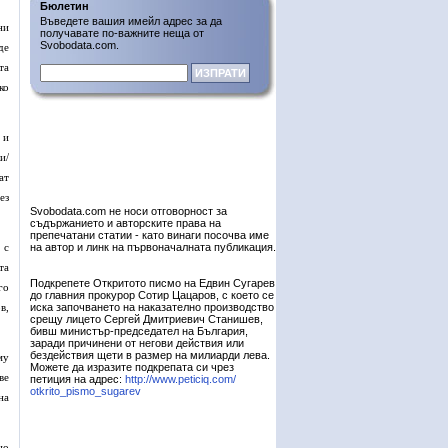
Бюлетин
Въведете вашия имейл адрес за да
ни
получавате по-важните неща от
Svobodata.com.
де
та
ко
 и
и/
ат
ез
Svobodata.com не носи отговорност за
съдържанието и авторските права на
препечатани статии - като винаги посочва име
 с
на автор и линк на първоначалната публикация.
та
Подкрепете Откритото писмо на Едвин Сугарев
го
до главния прокурор Сотир Цацаров, с което се
в,
иска започването на наказателно производство
срещу лицето Сергей Дмитриевич Станишев,
бивш министър-председател на България,
заради причинени от негови действия или
бездействия щети в размер на милиарди лева.
му
Можете да изразите подкрепата си чрез
ве
петиция на адрес:
http://www.peticiq.com/
otkrito_pismo_sugarev
на
но