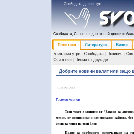
Свободата днес и тук
Свободата, Санчо, е едно от най-ценните блага
Политика
Литература
Визии
България утре
|
Свободата
|
Позиция
|
Свя
Очи в очи
|
Писма от другаде
|
Добрите новини валят или защо 
12 Юли 2009
Пламен Асенов
Този текст е защитен от “Закона за авторс
медии, от новинарски и комерсиални сайтове, без
дясната лента на този блог.
Право за свободното препечатване на те