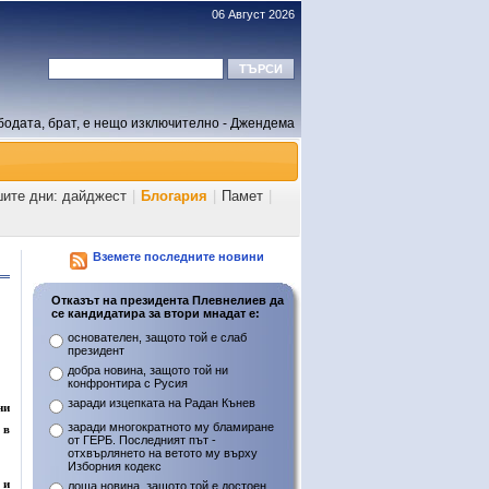
06 Август 2026
бодата, брат, е нещо изключително - Джендема
шите дни: дайджест
|
Блогария
|
Памет
|
Вземете последните новини
Отказът на президента Плевнелиев да
се кандидатира за втори мнадат е:
основателен, защото той е слаб
президент
добра новина, защото той ни
конфронтира с Русия
заради изцепката на Радан Кънев
ни
заради многократното му бламиране
 в
от ГЕРБ. Последният път -
отхвърлянето на ветото му върху
Изборния кодекс
 и
лоша новина, защото той е достоен