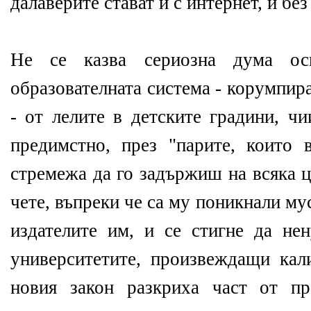
далаверите стават и с интернет, и без
Не се казва сериозна дума ос
образователната система - корумпир
- от лелите в детските градини, ч
предимстно, през "парите, които 
стремежа да го задържиш на всяка ц
чете, въпреки че са му поникнали му
издателите им, и се стигне да не
университетите, произвеждащи кал
новия закон разкриха част от пр