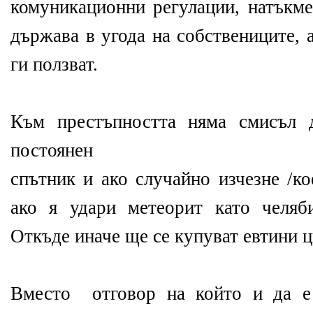
комуникационни регулации, натъкме
държава в угода на собствениците, 
ги ползват.
Към престъпността няма смисъл 
постоянен
спътник и ако случайно изчезне /к
ако я удари метеорит като челяб
Откъде иначе ще се купуват евтини 
Вместо отговор на който и да е 