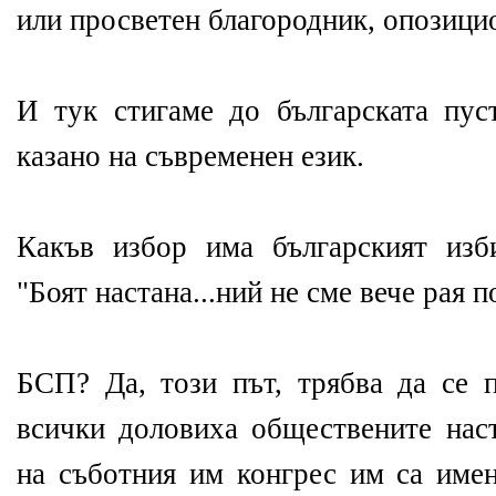
или просветен благородник, опозици
И тук стигаме до българската пуст
казано на съвременен език.
Какъв избор има българският изб
"Боят настана...ний не сме вече рая 
БСП? Да, този път, трябва да се п
всички доловиха обществените нас
на съботния им конгрес им са имен