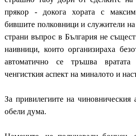
прякор - докога хората с макси
бившите полковници и служители на
страни въпрос в България не същест
наивници, които организираха безо
автоматично се тръшва вратата
ченгисткия аспект на миналото и нас
За привилегиите на чиновническия 
обели дума.