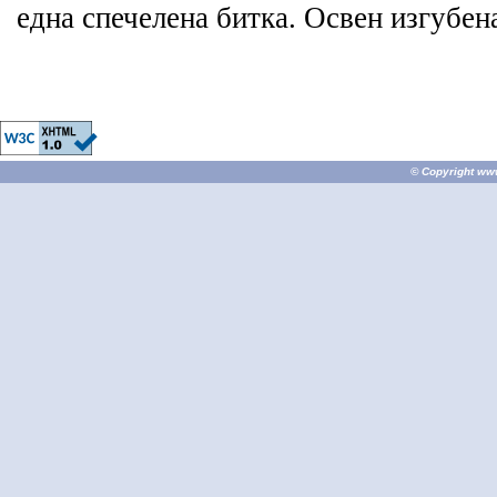
една спечелена битка. Освен изгубена
© Copyright
ww