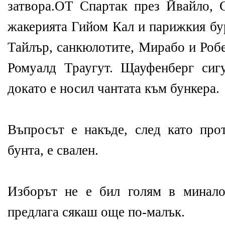
затвора.ОТ Спартак през Йвайло, С
жакерията Гийом Кал и парижкия бу
Тайлър, санкюлотите, Мирабо и Роб
Ромуалд Траугут. Щауфенберг сиг
докато е носил чантата към бункера.
Въпросът е накъде, след като прот
бунта, е свален.
Изборът не е бил голям в минало
предлага сякаш още по-малък.