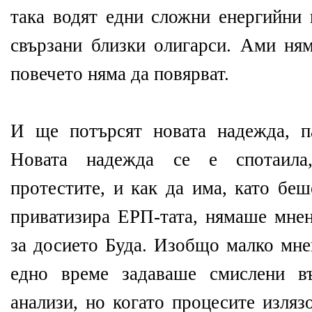
така водят едни сложни енергийни 
свързани близки олигарси. Ами ня
повечето няма да повярват.
И ще потърсят новата надежда, п
Новата надежда се е спотаила
протестите, и как да има, като беш
приватизира ЕРП-тата, нямаше мнен
за досието Буда. Изобщо малко мне
едно време задаваше смислени в
анализи, но когато процесите изляз