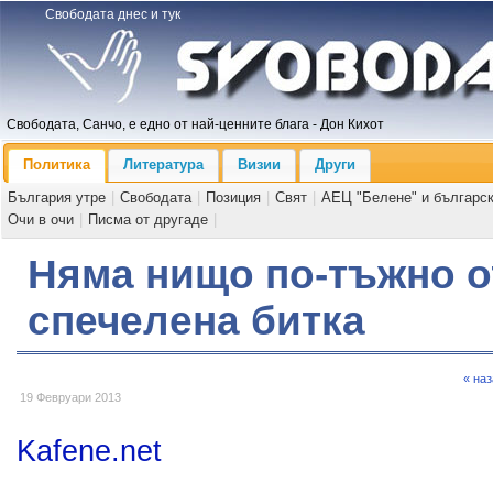
Свободата днес и тук
Свободата, Санчо, е едно от най-ценните блага - Дон Кихот
Политика
Литература
Визии
Други
България утре
|
Свободата
|
Позиция
|
Свят
|
АЕЦ "Белене" и българс
Очи в очи
|
Писма от другаде
|
Няма нищо по-тъжно о
спечелена битка
« на
19 Февруари 2013
Kafene.net