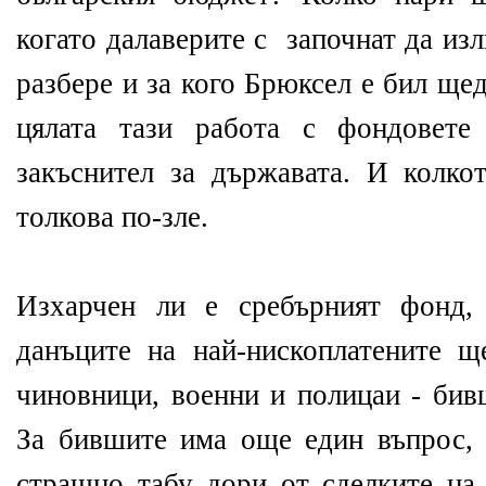
когато далаверите с започнат да изл
разбере и за кого Брюксел е бил щ
цялата тази работа с фондовете
закъснител за държавата. И колкот
толкова по-зле.
Изхарчен ли е сребърният фонд,
данъците на най-нископлатените 
чиновници, военни и полицаи - бив
За бившите има още един въпрос, 
страшно табу дори от сделките на 