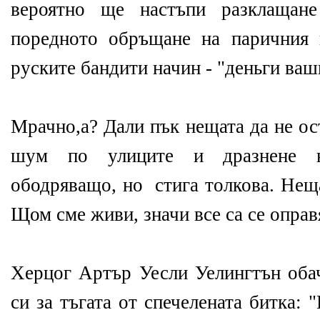
вероятно ще настъпи разклащан
поредното обръщане на паричния
руските бандити начин - "деньги ваш
Мрачно,а? Дали пък нещата да не ос
шум по улиците и дразнене н
ободряващо, но стига толкова. Неща
Щом сме живи, значи все са се оправя
Херцог Артър Уесли Уелингтън оба
си за тъгата от спечелената битка: