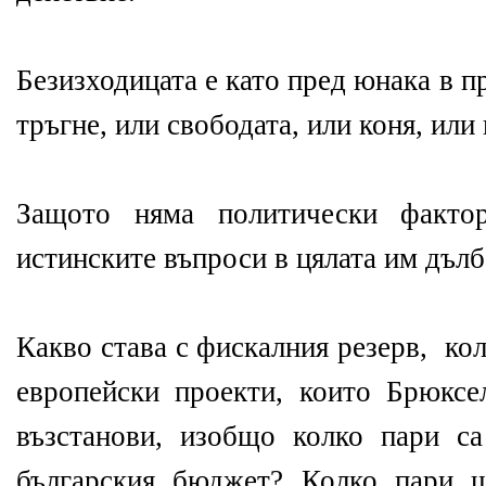
Безизходицата е като пред юнака в пр
тръгне, или свободата, или коня, или 
Защото няма политически фактор
истинските въпроси в цялата им дъл
Какво става с фискалния резерв, ко
европейски проекти, които Брюксе
възстанови, изобщо колко пари с
българския бюджет? Колко пари щ