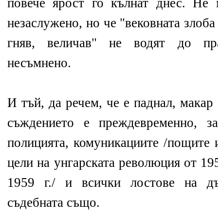
повече ярост го кълнат днес. Не
незаслужено, но че "вековната злоб
гняв, величав" не водят до пр
несъмнено.
И тъй, да речем, че е паднал, макар
съждението е преждевременно, з
полицията, комуникациите /пощите 
цели на унгарската революция от 19
1959 г./ и всички лостове на д
съдебната също.