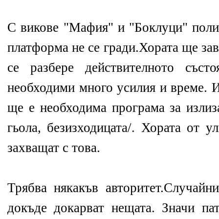
С викове "Мафия" и "Боклуци" поли
платформа не се гради.Хората ще зав
се разбере действителното съст
необходими много усилия и време. И
ще е необходима програма за излиза
гьола, безизходицата/. Хората от у
захващат с това.
Трябва някакъв авторитет.Случайни
докъде докарват нещата. Значи па