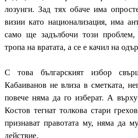
лозунги. Зад тях обаче има опрост
визии като национализация, има ан
само ще задълбочи този проблем,
тропа на вратата, а се е качил на одъ
С това българският избор свър
Кабаиванов не влиза в сметката, не
повече няма да го изберат. А върх
Костов тегнат толкова стари грехов
признават правотата му, няма да м
действие.