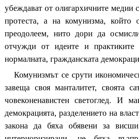
убеждават от олигархичните медии с
протеста, а на комунизма, който
преодолеем, нито дори да осмисл
отчужди от иде
ите
и практиките
нормалната
, гражданската
демокраци
Комунизмът се срути икономическ
завеща своя манталитет, своята са
човеконенавистен светоглед. И ма
демокрацията, разделението на влас
закона
да
бяха обявени за висш
интериоризирани, не бяха възп