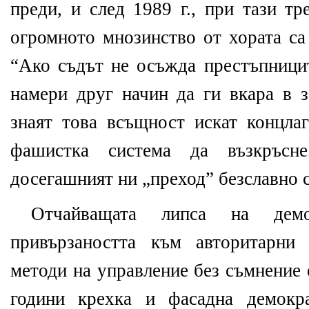
преди, и след 1989 г., при тази т
огромното мнозинство
от хората
са
“Ако съдът не осъжда престъпницит
намери друг начин да ги вкара в з
знаят това
всъщност искат
конц
ла
фашистка
система да възкръсне
досегашният ни
„
преход
”
б
е
зславно с
Отчайващата липса на демо
привързаността към авторитарни
методи на управление без съмнение
години крехка и фасадна демокр