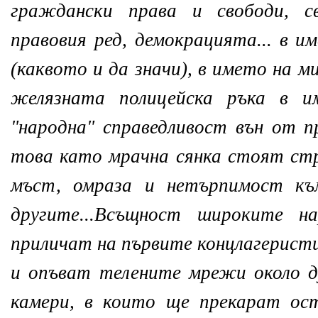
граждански права и свободи, с
правовия ред, демокрацията.
..
в им
(каквото и да значи), в името на 
желязната полицейска ръка в и
"народна" справедливост вън от п
това като мрачна сянка стоят стр
мъст, омраза и нетърпимост к
другите.
..
Всъщност широките на
приличат на първите концлагеристи
и опъват телените мрежи около д
камери, в които ще прекарат ос