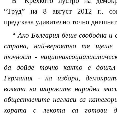
В “Крехкото лустро на демокр
“Труд” на 8 август
2012 г.
, со
предсказа удивително точно днешнат
“
Ако България беше свободна и 
страна, най-вероятно тя щеше 
точност - националсоциалистиче
да дойде точно както е дошъл
Германия - на избори, демократ
волята на широките народни маси
обществените нагласи са категор
хората с лекота са готови д