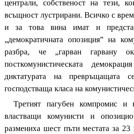
централи, собственост на тези, к
всъщност лустрирани
.
Всичко с врем
и за това вина имат и предста
„демократичната опозиция” на ком
разбра, че
„
гарван гарвану о
посткомунистическата
демокрац
диктатурата на превръщащата 
господстваща класа на комунистичес
Третият
пагубен компромис и
властващи
комунисти
и опозицио
размен
иха шест пъти
местата
за 23 