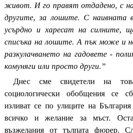
живот. И го правят отдадено, с на
другите, за лошите. С наивната 
усърдно и харесат на силните, 
списъка на лошите. А пък може и н
разкулачването на гадовете - поли
комуняги или просто други.
”
Днес сме свидетели на тов
социологически обобщения се сб
изливат се по улиците на България
всичко и желание за мъст. Ост
възжелания от тълпата фюрер. С