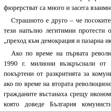
фюрерстват са много и засега взаимно
Страшното е друго – че посоките 
тези напълно легитимни протести 
„
преход
към демокрация и пазарна и
Ако по време на първата револ
1990 г. милиони
възкръснали от
покъртени от разкритията за кому
ако по време на втората революцион
гражданите въстанаха срещу иконом
която доведе България комунист