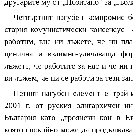
другарите му от „Позитано” за „гьол
Четвъртият пагубен компромис
б
стария комунистически консенсус
работим, вие ни лъжете, че ни пла
цинична и взаимно-уличаваща фо
лъжете, че работите за нас и че ни 
ви лъжем, че ни се работи за тези зап
Петият пагубен елемент е трайн
2001 г. от руския олигархичен ин
България като „троянски кон в Ев
която спокойно може да продължава