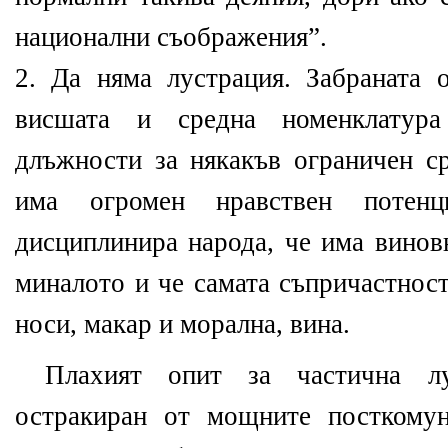
национални съображения”.
2.
Да няма лустрация. Забраната 
висшата и средна номенклату
длъжности за някакъв ограничен 
има огромен
нравствен потенц
дисциплинира
на
рода
, че има винов
миналото и че самата съпричастнос
носи
, макар и морална, вина.
П
лахият опит за частична 
остракиран от мощните посткомун