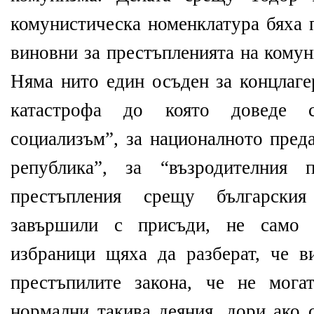
комунистическа номенклатура
бяха
п
виновни за престъпленията на кому
Няма нито един осъден
за концлаге
катастрофа до която доведе с
социализъм”, за националното преда
република”,
за “възродителн
ия
пр
престъпления срещу български
завършили с присъди,
не сам
избраници
щяха да разберат, че
в
престъпилите закона
,
че
не мога
нормални
такива деяния,
дори ако 