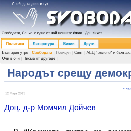
Свободата днес и тук
Свободата, Санчо, е едно от най-ценните блага - Дон Кихот
Политика
Литература
Визии
Други
България утре
|
Свободата
|
Позиция
|
Свят
|
АЕЦ "Белене" и българс
Очи в очи
|
Писма от другаде
|
Народът срещу демок
« на
12 Март 2013
Доц. д-р Момчил Дойчев