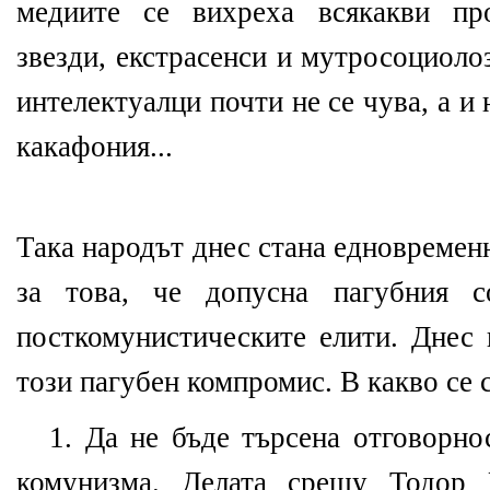
медиите се вихреха всякакви про
звезди, екстрасенси и мутросоциоло
интелектуалци почти не се чува, а и 
какафония...
Така народът днес стана
едновремен
за това, че допусна пагубния с
посткомунистическите
елити
. Днес 
този пагубен компромис. В какво се 
1.
Да не бъде търсена отговорно
комунизма. Делата срещу Тодор 