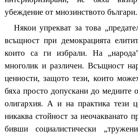
убеждение
от мнозинството българи
.
Някои упрекват за това „предате
всъщност при демокрацията елитит
които са ги избрали. На „народа
многолик и различен. Всъщност нар
ценности, защото тези, които може
бяха просто допускани до медиите 
олигархия. А и на практика тези 
никаква стойност за неочакванато п
бивши социалистически „тружен