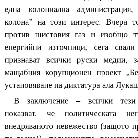
една колониална администрация,
колона” на този интерес. Вчера т
против шистовия газ и изобщо тъ
енергийни източници, сега свали
признават всички руски медии, з
мащабния корупционен проект „Бе
установяване на диктатура ала Лукаш
В заключение – всички тези
показват, че политическата нег
внедряваното невежество (защото п