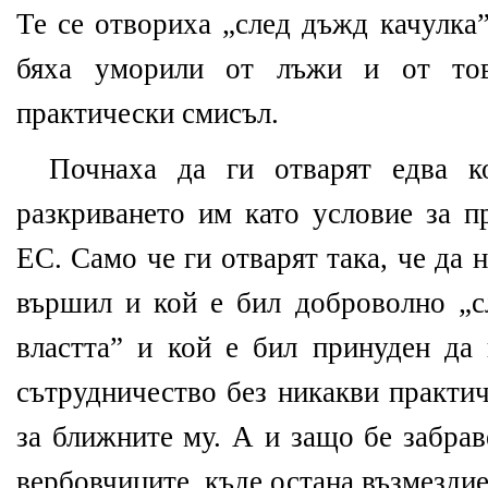
Те
се отвор
иха „след дъжд качулка
бяха уморили от лъжи и
от то
практически смисъл.
Почнаха да ги отварят едва к
разкриването им като условие за 
ЕС.
Само че ги отварят така, че да н
вършил и кой е бил доброволно „с
властта” и кой е бил принуден да 
сътрудничество без никакви практи
за ближните му. А и защо бе забрав
вербовчиците, къде остана възмездие