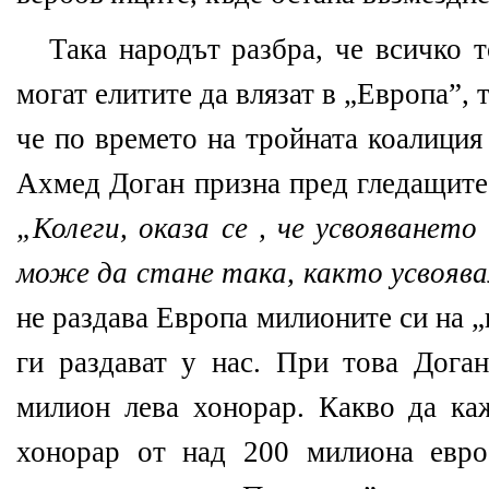
Така
народът
разбра, че всичко т
могат елитите да влязат в
„
Европа”
, 
че по времето на тройната коалиция
Ахмед Доган призна пред гледащите 
„Колеги, оказа се , че усвояванет
може да стане така, както усвоява
не раздава Европа милионите си на „
ги раздават у нас. При това Доган
милион лева хонорар. Какво да каж
хонорар от над 200 милиона евр