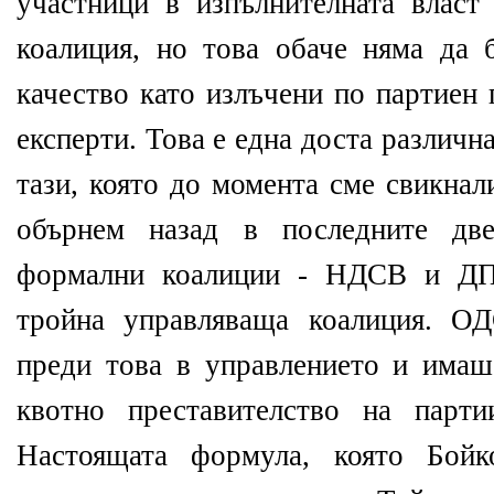
участници в изпълнителната власт
коалиция, но това обаче няма да
качество като излъчени по партиен 
експерти. Това е една доста различ
тази, която до момента сме свикнал
обърнем назад в последните две
формални коалиции - НДСВ и ДПС
тройна управляваща коалиция. О
преди това в управлението и има
квотно преставителство на парти
Настоящата формула, която Бойк