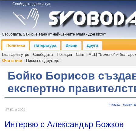
Свободата днес и тук
Свободата, Санчо, е едно от най-ценните блага - Дон Кихот
Политика
Литература
Визии
Други
България утре
|
Свободата
|
Позиция
|
Свят
|
АЕЦ "Белене" и българс
Очи в очи
|
Писма от другаде
|
Бойко Борисов създа
експертно правителст
« назад
комента
27 Юли 2009
Интервю с Александър Божков