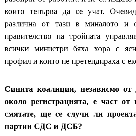
които тепърва да се учат. Очеви
различна от тази в миналото и 
правителство на тройната управля
всички министри бяха хора с ясн
профил и които не претендираха с ек
Синята коалиция, независмо от 
около регистрацията, е част от
смятате, ще се случи ли проект
партии СДС и ДСБ?