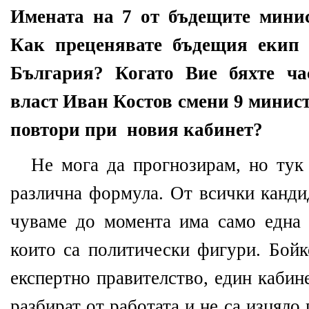
Имената на 7 от бъдещите минис
Как преценявате бъдещия екип
България? Когато Вие бяхте ча
власт Иван Костов смени 9 минист
повтори при новия кабинет?
Не мога да прогнозирам, но тук
различна формула. От всички канди
чуваме до момента има само една 
които са политически фигури. Бойк
експертно правителство, един кабин
разбират от работата и не са изцяло