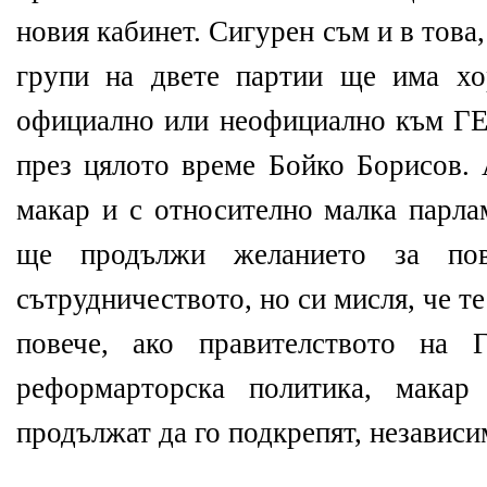
новия кабинет. Сигурен съм и в това
групи на двете партии ще има хо
официално или неофициално към ГЕ
през цялото време Бойко Борисов. 
макар и с относително малка парла
ще продължи желанието за пов
сътрудничеството, но си мисля, че т
повече, ако правителството на 
реформарторска политика, мака
продължат да го подкрепят, независи