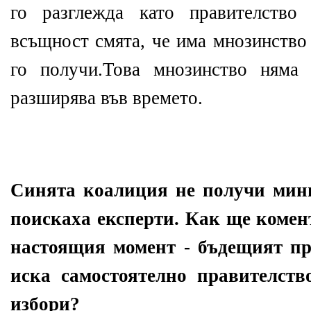
го разглежда като правителство
всъщност смята, че има мнозинство
го получи.Това мнозинство няма
разширява във времето.
Синята коалиция не получи мини
поискаха експерти. Как ще комен
настоящия момент - бъдещият пр
иска самостоятелно правителств
избори?