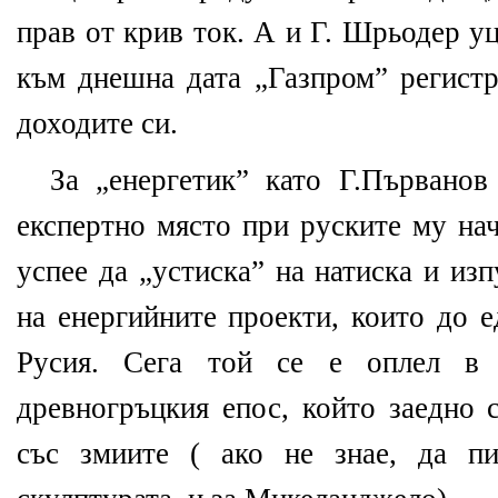
прав от крив ток. А и Г. Шрьодер у
към днешна дата „Газпром” регистр
доходите си.
За „енергетик” като Г.Първано
експертно място при руските му на
успее да „устиска” на натиска и из
на енергийните проекти, които до 
Русия. Сега той се е оплел в
древногръцкия епос, който заедно 
със змиите ( ако не знае, да п