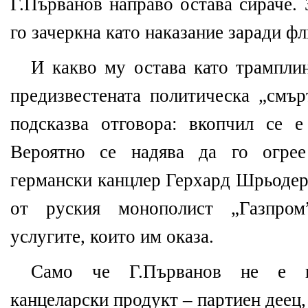
Г.Първанов направо остава сираче.
го зачеркна като наказание заради ф
И какво му остава като трамплин
предизвестената политическа „смър
подсказва отговора: вкопчил се е
Вероятно се надява да го огре
германски канцлер Герхард Шрьодер,
от руския монополист „Газпром
услугите, които им оказа.
Само че Г.Първанов не е к
канцеларски продукт – партиен деец,