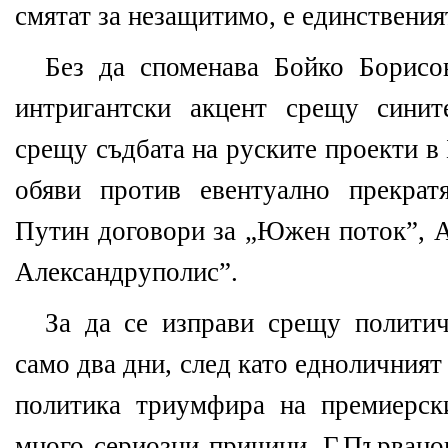
смятат за незащитимо, е единствения
Без да споменава Бойко Борисо
интригантски акцент срещу синит
срещу съдбата на руските проекти в
обяви против евентуално прекрат
Путин договори за „Южен поток”, А
Александруполис”.
За да се изправи срещу полити
само два дни, след като едноличният
политика триумфира на премиерск
много сериозни причини. Г.Първано