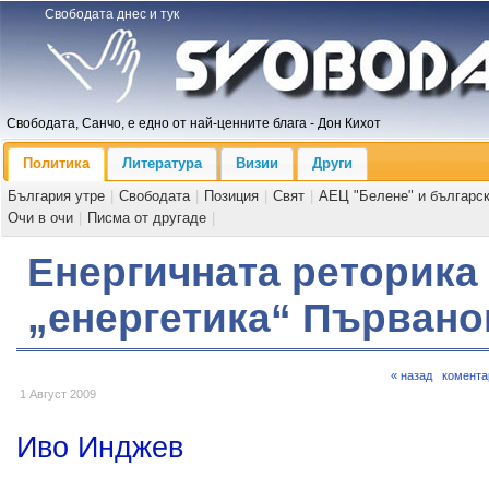
Свободата днес и тук
Свободата, Санчо, е едно от най-ценните блага - Дон Кихот
Политика
Литература
Визии
Други
България утре
|
Свободата
|
Позиция
|
Свят
|
АЕЦ "Белене" и българс
Очи в очи
|
Писма от другаде
|
Енергичната реторика
„енергетика“ Първано
« назад
комента
1 Август 2009
Иво Инджев