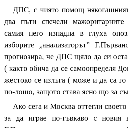
ДПС, с чиято помощ някогашният
два пъти спечели мажоритарните 
самия него изпадна в глуха опо
изборите „анализаторът” Г.Първа
прогнозира, че ДПС щяло да си ост
( както обича да се самоопределя Дог
жестоко се излъга ( може и да са го
по-лошо, защото става ясно що за съ
Ако сега и Москва оттегли своето
за да играе по-гъвкаво с новия 