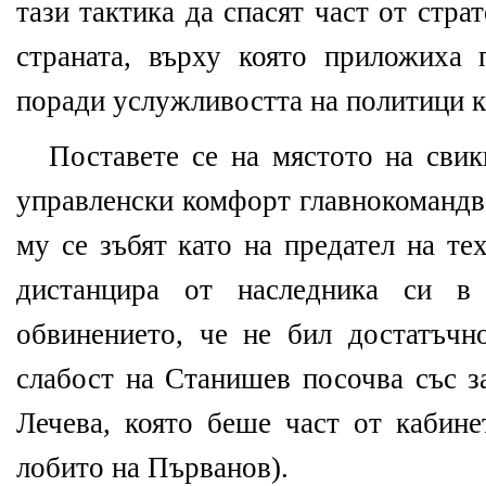
тази тактика да спасят част от стра
страната, върху която приложиха 
поради услужливостта на политици к
Поставете се на мястото на свик
управленски комфорт главнокомандв
му се зъбят като на предател на те
дистанцира от наследника си в
обвинението, че не бил достатъчн
слабост на Станишев посочва със з
Лечева, която беше част от кабине
лобито на Първанов).