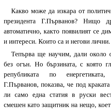
Какво може да изкара от политич
президента Г.Първанов? Нищо д
автоматично, както появилият се ди
и интереси. Които са и негови лични.
Тепърва ще научим, дали около 
без огън. Но бързината, с която г
републиката по енергетиката,
Г.Първанов, показва, че под кракат
ли само една статия в руски вес
смешен като защитник на нещо, коет