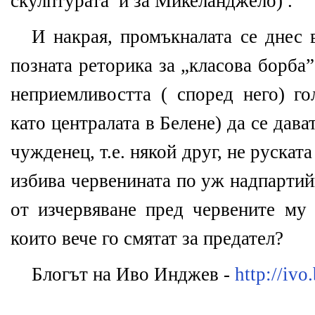
скулптурата и за Микеланджело) .
И накрая, промъкналата се днес 
позната реторика за „класова борба”
неприемливостта ( според него) го
като централата в Белене) да се дава
чужденец, т.е. някой друг, не рускат
избива червенината по уж надпартий
от изчервяване пред червените му 
които вече го смятат за предател?
Блогът на Иво Инджев -
http://ivo