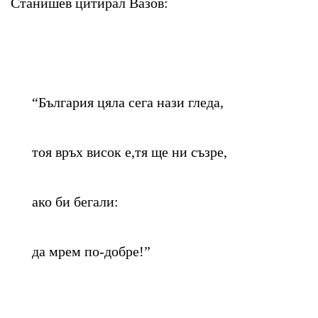
Станишев цитирал Вазов:
“България цяла сега нази гледа,
тоя връх висок е,тя ще ни съзре,
ако би бегали:
да мрем по-добре!”