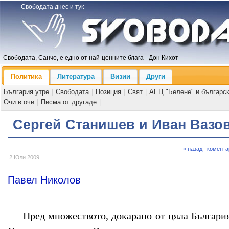
Свободата днес и тук
Свободата, Санчо, е едно от най-ценните блага - Дон Кихот
Политика
Литература
Визии
Други
България утре
|
Свободата
|
Позиция
|
Свят
|
АЕЦ "Белене" и българс
Очи в очи
|
Писма от другаде
|
Сергей Станишев и Иван Вазо
« назад
комента
2 Юли 2009
Павел Николов
Пред множеството, докарано от цяла България