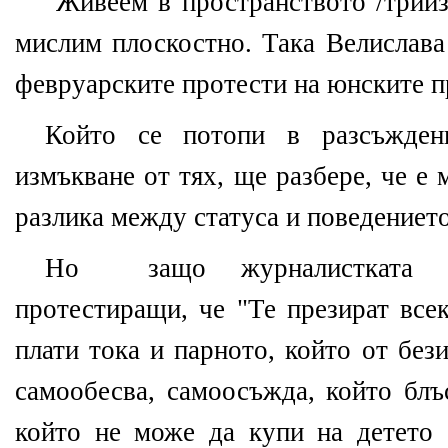
Живеем в пространството /триизм
мислим плоскостно. Така Велислава
февруарските протести на юнските пр
Който се потопи в разсъжде
измъкване от тях, ще разбере, че е
разлика между статуса и поведението
Но защо журналистката в
протестиращи, че "Те презират все
плати тока и парното, който от без
самообесва, самоосъжда, който блъ
който не може да купи на детето 