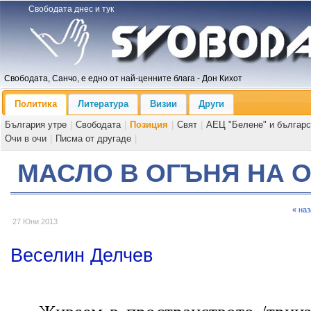
Свободата днес и тук
Свободата, Санчо, е едно от най-ценните блага - Дон Кихот
Политика
Литература
Визии
Други
България утре
|
Свободата
|
Позиция
|
Свят
|
АЕЦ "Белене" и българс
Очи в очи
|
Писма от другаде
|
МАСЛО В ОГЪНЯ НА 
« на
27 Юни 2013
Веселин Делчев