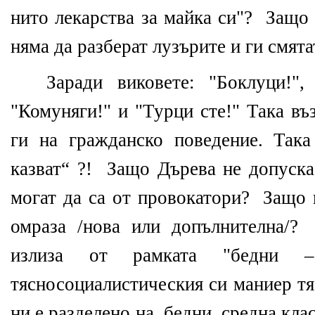
нито лекарства за майка си"? Защо 
няма да разберат лузърите и ги смята
Заради виковете: "Боклуци!", 
"Комуняги!" и "Турци сте!" Така въ
ги на гражданско поведение. Така
казват“ ?! Защо Дърева не допуска
могат да са от провокатори? Защо 
омраза /нова или допълнителна/
излиза от рамката "бедни 
тясносоциалистическия си маниер тя
ни е разделено на бедни, средна клас