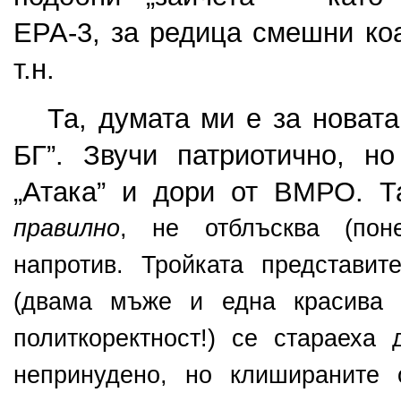
ЕРА-3, за редица смешни коа
т.н.
   Та, думата ми е за новата
БГ”. Звучи патриотично, но
правилно
, не отблъсква (пон
напротив. Тройката представите
(двама мъже и една красива 
политкоректност!) се стараеха д
непринудено, но клишираните о