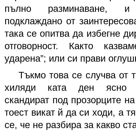
пълно разминаване, и 
подклаждано от заинтересова
така се опитва да избегне ди
отговорност. Както казва
ударена”; или си прави оглуш
    Тъкмо това се случва от 
хиляди ката ден ясно и
скандират под прозорците на 
тоест викат й да си ходи, а тя
се, че не разбира за какво ст