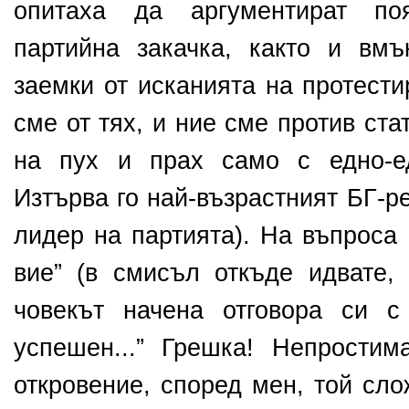
опитаха да аргументират поя
партийна закачка, както и вмък
заемки от исканията на протести
сме от тях, и ние сме против стат
на пух и прах само с едно-ед
Изтърва го най-възрастният БГ-р
лидер на партията). На въпроса 
вие” (в смисъл откъде идвате, к
човекът начена отговора си с
успешен...” Грешка! Непростим
откровение, според мен, той сло