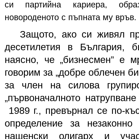
си партийна кариера, обра
новороденото с пъпната му връв.
   Защото, ако си живял пр
десетилетия в България, б
наясно, че „бизнесмен” е м
говорим за „добре облечен би
за член на силова групир
„първоначалното натрупване 
 1989 г., превърнал се по-къ
определение за незаконно з
нашенски олигарх и учас