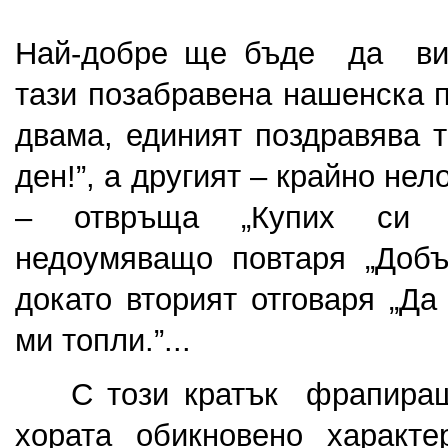
Най-добре ще бъде да ви 
тази позабравена нашенска п
двама, единият поздравява 
ден!”, а другият – крайно не
– отвръща „Купих си к
недоумяващо повтаря „Добъ
докато вторият отговаря „Да
ми топли.”...
    С този кратък  фрапиращ
хората обикновено характе