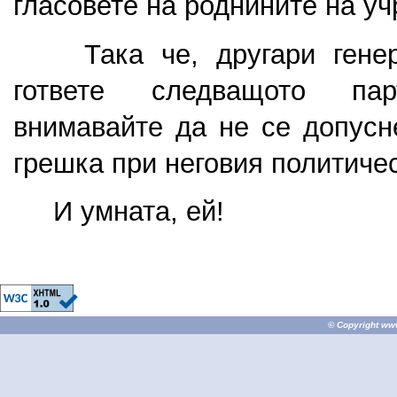
гласовете на роднините на уч
    Така че, другари генер
гответе следващото па
внимавайте да не се допусн
грешка при неговия политиче
     И умната, ей!
© Copyright
ww