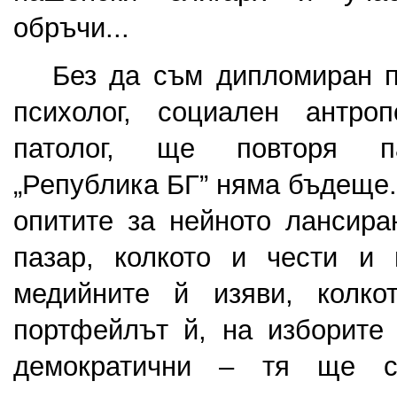
обръчи...
   Без да съм дипломиран по
психолог, социален антроп
патолог, ще повторя па
„Република БГ” няма бъдеще. 
опитите за нейното лансира
пазар, колкото и чести и 
медийните й изяви, колко
портфейлът й, на изборите 
демократични – тя ще съ