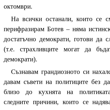
октомври.
На всички останали, които се с
перифразирам Ботев – няма истинск
достатъчно демократи, готови да с
(т.е. страхливците могат да бъд
демократи).
Съзнавам грандиозното си нахалс
давам съвети на политиците без д
близо до кухнята на политиката
следните причини, които се надя