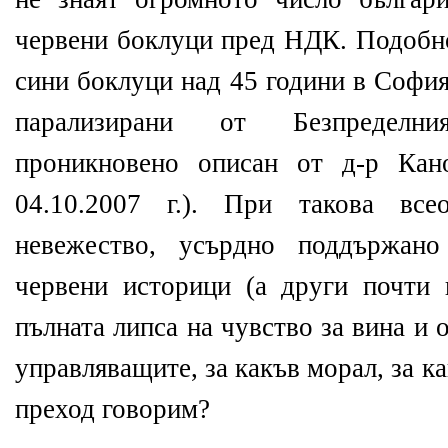
червени
боклуци пред НДК.
Подобно
сини боклуци над 45 години в София
парализирани от Безпределни
проникновено описан от д-р Кано
04.10.2007 г.). При такова все
невежество, усърдно поддържан
червени историци (а други почти
пълната липса на чувство за вина и 
управляващите, за какъв морал, за ка
преход говорим?