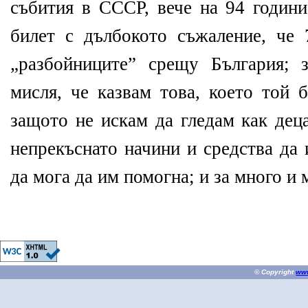
събития в СССР, вече на 94 години
билет с дълбокото съжаление, че
„разбойниците” срещу България; 
мисля, че казвам това, което той 
защото не искам да гледам как дец
непрекъснато начини и средства да 
да мога да им помогна; и за много и
© Copyright
ww