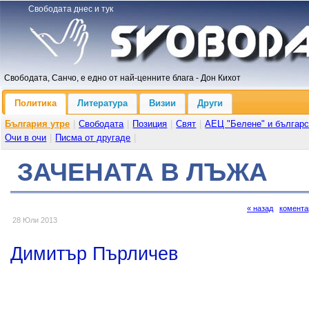
Свободата днес и тук
Свободата, Санчо, е едно от най-ценните блага - Дон Кихот
Политика
Литература
Визии
Други
България утре
|
Свободата
|
Позиция
|
Свят
|
АЕЦ "Белене" и българс
Очи в очи
|
Писма от другаде
|
ЗАЧЕНАТА В ЛЪЖА
« назад
комента
28 Юли 2013
Димитър Пърличев