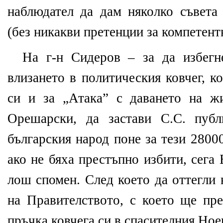
наблюдател да дам няколко съвета 
(без никакви претенции за компетент
На г-н Сидеров – за да избегн
влизането в политическия ковчег, к
си и за „Атака” с даването на ж
Орешарски, да застави С.С. пуб
българския народ поне за тези 2800
ако не бяха престъпно избити, сег
лош спомен. След което да оттегли 
на Правителството, с което ще пре
пръчка ковчега си в спасителния Ноев