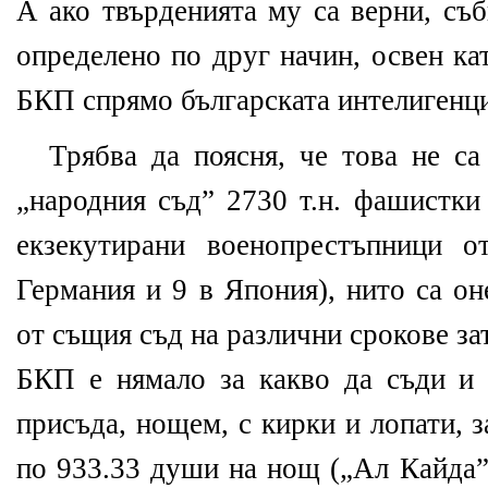
А ако твърденията му са верни, съ
определено по друг начин, освен ка
БКП спрямо българската интелигенци
Трябва да поясня, че това не са
„народния съд” 2730 т.н. фашистки
екзекутирани военопрестъпници 
Германия и 9 в Япония), нито са о
от същия съд на различни срокове зат
БКП е нямало за какво да съди и 
присъда, нощем, с кирки и лопати, з
по 933.33 души на нощ („Ал Кайда” 