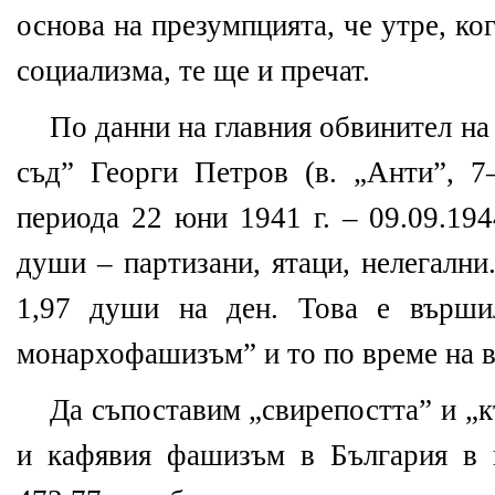
основа на презумпцията, че утре, ко
социализма, те ще и пречат.
По данни на главния обвинител на
съд” Георги Петров (в. „Анти”, 7–
периода 22 юни 1941 г. – 09.09.194
души – партизани, ятаци, нелегални
1,97 души на ден. Това е върши
монархофашизъм” и то по време на в
Да съпоставим „свирепостта” и „к
и кафявия фашизъм в България в 