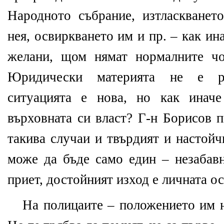
Народното събрание, изтласкванет
нея, освиркването им и пр. – как ина
желани, щом нямат нормалните чо
Юридически материята не е ра
ситуацията е нова, но как инач
върховната си власт? Г-н Борисов п
такива случаи и твърдият и настойч
може да бъде само един – незабавн
приет, достойният изход е личната о
На полицаите – положението им н