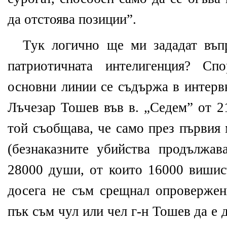
да отстоява позиции”.
Тук логично ще ми зададат въп
патриотичната интелигенция? Сп
основни линии се съдържа в интерв
Лъчезар Тошев във в. „Седем” от 2
той съобщава, че само през първия 
(безнаказните убийства продължав
28000 души, от които 16000 вишис
досега не съм срещнал опровержен
пък съм чул или чел г-н Тошев да е д