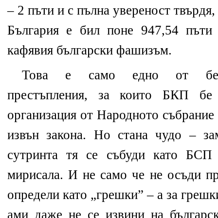
– 2 пъти и с пълна увереност твърдя
България е бил поне 947,54 пъти
кафявия български фашизъм.
Това е само едно от безб
престъпления, за които БКП бе 
организация от Народното събрание 
извън закона. Но стана чудо – з
сутринта тя се събуди като БСП
мирисала. И не само че не осъди пр
определи като „грешки” – а за грешк
ами даже не се извини на българск