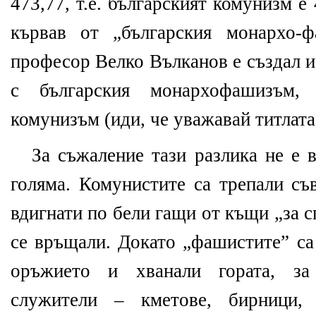
473,77, т.е. българският комунизм е
кървав от „българския монархо-
професор Велко Вълканов е създал и
с българския монархофашизъм,
комунизъм (иди, че уважавай титлата
За съжаление тази разлика не е 
голяма. Комунистите са трепали съ
вдигнати по бели гащи от къщи „за с
се връщали. Докато „фашистите” са
оръжието и хванали гората, з
служители – кметове, бирници