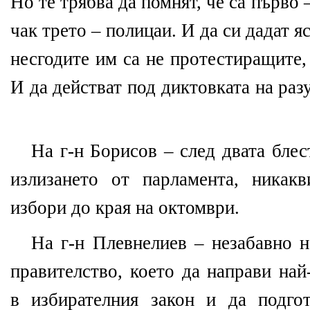
Но те трябва да помнят, че са първо 
чак трето – полицаи. И да си дадат я
несгодите им са не протестиращите, 
И да действат под диктовката на разу
На г-н Борисов – след двата блес
излизането от парламента, ника
избори до края на октомври.
На г-н Плевнелиев – незабавно н
правителство, което да направи на
в избирателния закон и да подго