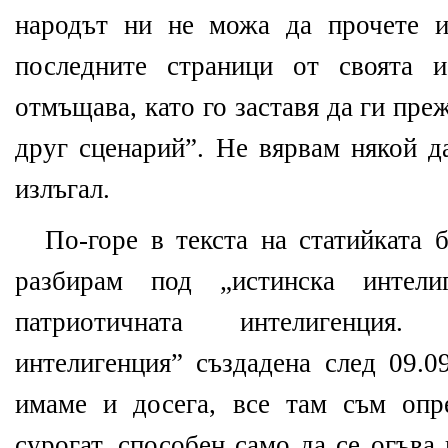
народът ни не можа да прочете и
последните страници от своята 
отмъщава, като го заставя да ги пре
друг сценарий”. Не вярвам някой д
излъгал.
По-горе в текста на статийката 
разбирам под „истинска интел
патриотичната интелигенция.
интелигенция” създадена след 09.09
имаме и досега, все там съм опр
сурогат, способен само да се огъва