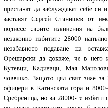
престанат да заблуждават себе си 
заставят Сергей Станишев от им
поднесе своите извинения на бъл
незаконно избитите 28000 напълн
незабавното подаване на оставк
Орешарски да докаже, че в него 
Кутевци, Кадиевци, Мая Манолов
човешко. Защото цял свят знае за 
офицери в Катинската гора и 8000
Сребреница, но за 28000-те избити
не знаят огромното число българ