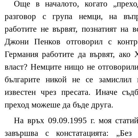
Още в началото, когато „прехо
разговор с група немци, на въп
работите не вървят, познатият на 
Джони Пенков отговорил с контр
Германия работите да вървят, ако 
власт? Немците нищо не отговорили
българите никой не се замислил 
известен чрез пресата. Иначе съд
преход можеше да бъде друга.
На връх 09.09.1995 г. моя стати
завършва с констатацията: „Без 