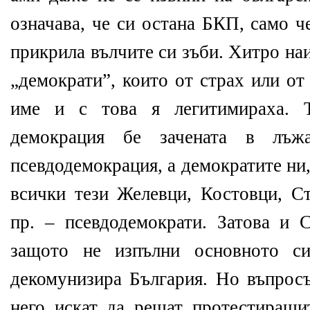
означава, че си остана БКП, само ч
прикрила вълчите си зъби. Хитро на
„демократи”, които от страх или от
име и с това я легитимираха. Т
демокрация бе зачената в лъж
псевдодемокрация, а демократите ни,
всички тези Желевци, Костовци, С
пр. – псевдодемократи. Затова и 
защото не изпълни основното си
декомунизира България. Но въпросъ
него искат да решат протестиращи