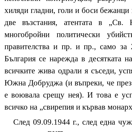
хиляди гладни, голи и боси бежанци 
две възстания, атентата в „Св. 
многобройни политически убийст
правителства и пр. и пр., само за 
България се нарежда в десятката н
всичките жива одрали я съседи, усп
Южна Добруджа (и въпреки, че през
е воювала срещу нея). И това е ус
всичко на „свирепия и кървав мона
След 09.09.1944 г., след една чуж