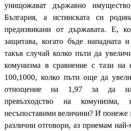
унищожават държавно имущество
България, а истинската си роди
предизвикани от държавата. Е, к
защитава, когато бъде нападната 
такъв случай колко пъти да увелич
комунизма в сравнение с тази на 
100,1000, колко пъти още да увел
отнощение на 1,97 за да илю
превъзходство на комунизма,
несъпоставими величини? И понеже 
различни отговори, аз приемам най