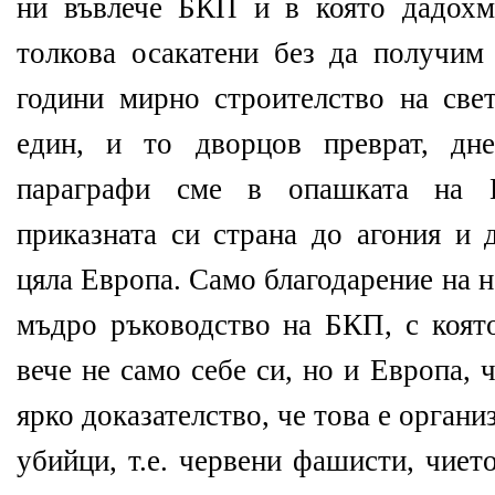
ни въвлече БКП и в която дадох
толкова осакатени без да получи
години мирно строителство на све
един, и то дворцов преврат, дн
параграфи сме в опашката на 
приказната си страна до агония и 
цяла Европа. Само благодарение на 
мъдро ръководство на БКП, с която
вече не само себе си, но и Европа,
ярко доказателство, че това е органи
убийци, т.е. червени фашисти, чиет