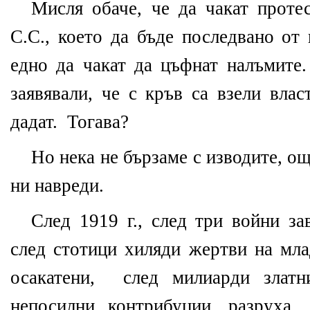
Мисля обаче, че да чакат проте
С.С., което да бъде последвано от 
едно да чакат да цъфнат налъмите.
заявявали, че с кръв са взели вла
дадат.
Тогава?
Но нека не бързаме с изводите, о
ни навреди.
След 1919 г., след три войни за
след стотици хиляди жертви на мл
осакатени,
след милиарди златн
непосилни контрибуции, разруха,