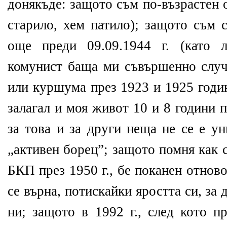
донякъде: защото съм по-възрастен 
старило, хем патило); защото съм 
още преди 09.09.1944 г. (като л
комунист баща ми съвършенно случ
или куршума през 1923 и 1925 годин
залагал и моя живот 10 и 8 години 
за това и за други неща не се е ун
„активен борец”; защото помня как 
БКП през 1950 г., бе поканен отново
се върна, потискайки яростта си, з
ни; защото в 1992 г., след кото п