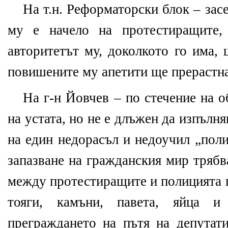
На т.н. Реформаторски блок – зас
му е начело на протестиращите,
авторитетът му, доколкото го има, 
повишените му апетити ще прерастна
На г-н Йовчев – по стечение на о
на устата, но не е длъжен да изпълн
на един недорасъл и недоучил „поли
запазване на гражданския мир трябв
между протестиращите и полицията 
тояги, камъни, павета, яйца 
преграждането на пътя на депутати