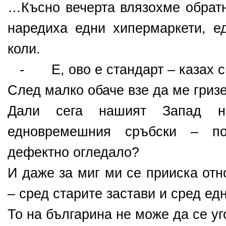
…Късно вечерта влязохме обратн
наредиха едни хипермаркети, е
коли.
-
Е, ово е стандарт – казах 
След малко обаче взе да ме гриз
Дали сега нашият Запад н
едновремешния сръбски – по
дефектно огледало?
И даже за миг ми се прииска отн
– сред старите застави и сред ед
То на българина не може да се у