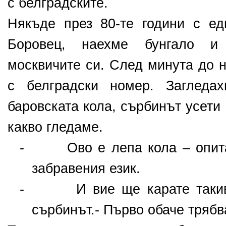
с белградските.
Някъде през 80-те години с е
Боровец, наехме бунгало и
москвичите си. След минута до 
с белградски номер. Загледа
баровската кола, сърбинът усети
какво гледаме.
-
Ово е лепа кола – опит
забравения език.
-
И вие ще карате таки
сърбинът.- Първо обаче трябв