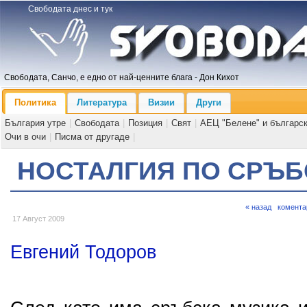
Свободата днес и тук
Свободата, Санчо, е едно от най-ценните блага - Дон Кихот
Политика
Литература
Визии
Други
България утре
|
Свободата
|
Позиция
|
Свят
|
АЕЦ "Белене" и българс
Очи в очи
|
Писма от другаде
|
НОСТАЛГИЯ ПО СРЪБ
« назад
комента
17 Август 2009
Евгений Тодоров