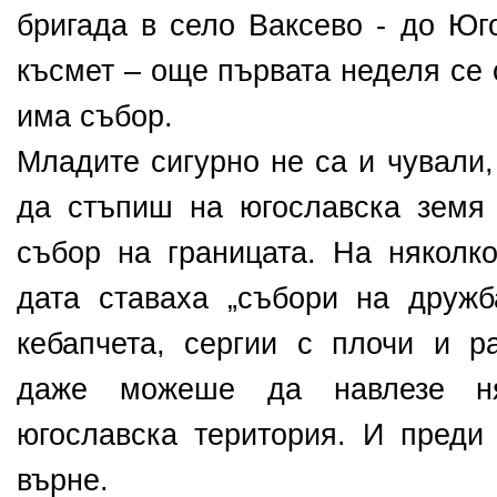
бригада в село Ваксево - до Юг
късмет – още първата неделя се 
има събор.
Младите сигурно не са и чували,
да стъпиш на югославска зем
събор на границата. На няколк
дата ставаха „събори на дружб
кебапчета, сергии с плочи и р
даже можеше да навлезе ня
югославска територия. И преди
върне.