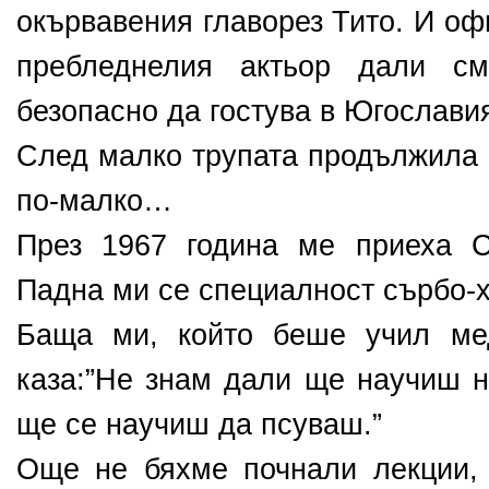
окървавения главорез Тито. И оф
пребледнелия актьор дали с
безопасно да гостува в Югослави
След малко трупата продължила 
по-малко…
През 1967 година ме приеха С
Падна ми се специалност сърбо-х
Баща ми, който беше учил ме
каза:”Не знам дали ще научиш н
ще се научиш да псуваш.”
Още не бяхме почнали лекции, 