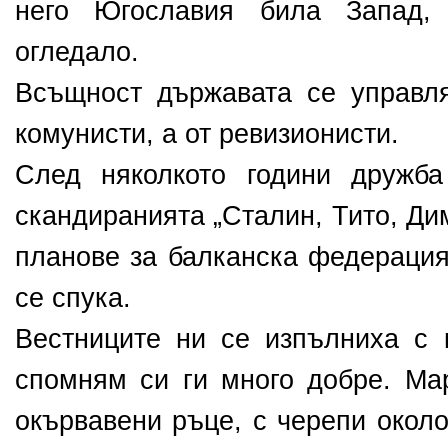
него Югославия била Запад,
огледало.
Всъщност държавата се управл
комунисти, а от ревизионисти.
След няколкото години дружба
скандиранията „Сталин, Тито, Ди
планове за балканска федерация
се спука.
Вестниците ни се изпълниха с 
спомням си ги много добре. Ма
окървавени ръце, с черепи окол