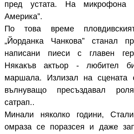
пред устата. На микрофона
Америка”.
По това време пловдивския
„Йорданка Чанкова” станал п
написани пиеси с главен гер
Някакъв актьор - любител б
маршала. Излизал на сцената 
вълнуващо пресъздавал рол
сатрап..
Минали няколко години, Стали
омраза се поразсея и даже за