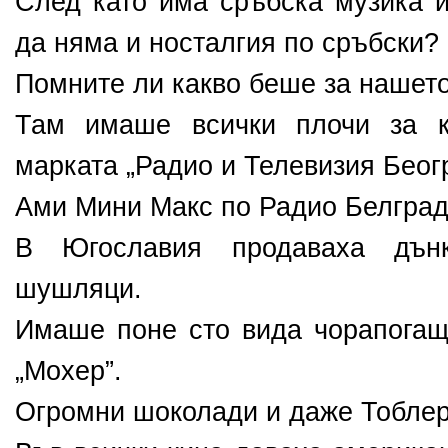
След като има сръбска музика и
да няма и носталгия по сръбски?
Помните ли какво беше за нашет
Там имаше всички плочи за к
марката „Радио и Телевизия Беог
Ами Мини Макс по Радио Белгра
В Югославия продаваха дън
шушляци.
Имаше поне сто вида чорапогащ
„Мохер”.
Огромни шоколади и даже Тоблер