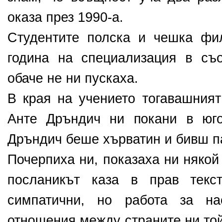
оказа през 1990-а.
Студентите полска и чешка фи
година на специализация в съо
обаче не ни пускаха.
В края на учението тогавашният
Анте Дръндич ни покани в юго
Дръндич беше хърватин и бивш п
Почерпиха ни, показаха ни някой
посланикът каза в прав текс
симпатични, но работа за н
отношения между страните ни той