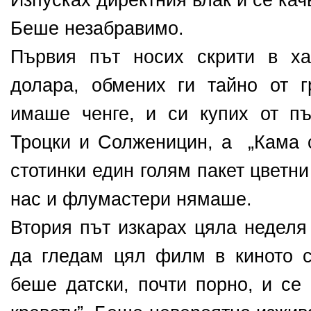
Изпусках директния влак и се ка
Беше незабравимо.
Първия път носих скрити в ха
долара, обмених ги тайно от г
имаше ченге, и си купих от п
Троцки и Солженицин, а „Кама с
стотинки един голям пакет цветн
нас и флумастери нямаше.
Втория път изкарах цяла неделя
да гледам цял филм в киното 
беше датски, почти порно, и се