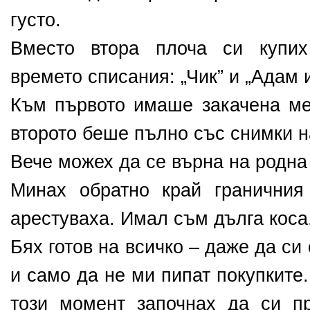
густо.
Вместо втора плоча си купих
времето списания: „Чик” и „Адам и
Към първото имаше закачена мек
второто беше пълно със снимки н
Вече можех да се върна на родна
Минах обратно край граничния
арестуваха. Имал съм дълга коса
Бях готов на всичко – даже да си
и само да не ми пипат покупките.
този момент започнах да си п