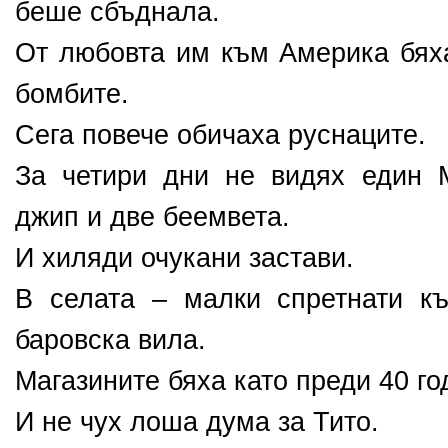
беше сбъднала.
От любовта им към Америка бяха
бомбите.
Сега повече обичаха руснаците.
За четири дни не видях един 
джип и две беемвета.
И хиляди очукани застави.
В селата – малки спретнати к
баровска вила.
Магазините бяха като преди 40 го
И не чух лоша дума за Тито.