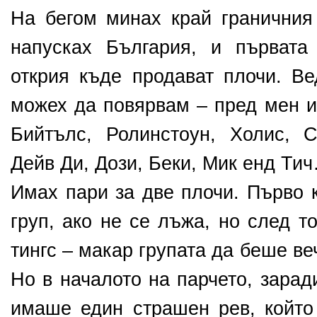
На бегом минах край граничния
напусках България, и първат
открия къде продават плочи. Ве
можех да повярвам – пред мен и
Бийтълс, Ролинстоун, Холис, 
Дейв Ди, Дози, Беки, Мик енд Ти
Имах пари за две плочи. Първо 
груп, ако не се лъжа, но след т
тингс – макар групата да беше в
Но в началото на парчето, зарад
имаше един страшен рев, койт