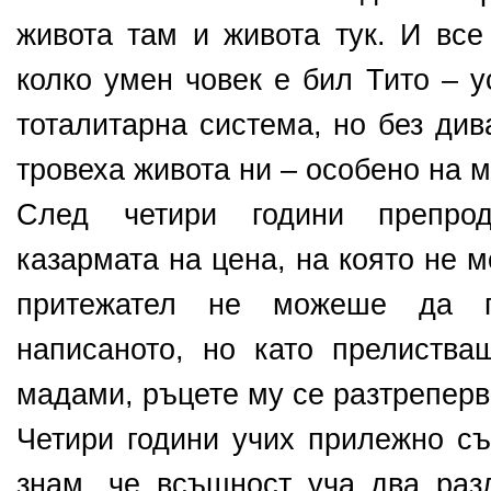
живота там и живота тук. И все
колко умен човек е бил Тито – 
тоталитарна система, но без див
тровеха живота ни – особено на 
След четири години препро
казармата на цена, на която не 
притежател не можеше да 
написаното, но като прелиства
мадами, ръцете му се разтреперв
Четири години учих прилежно съ
знам, че всъщност уча два разл