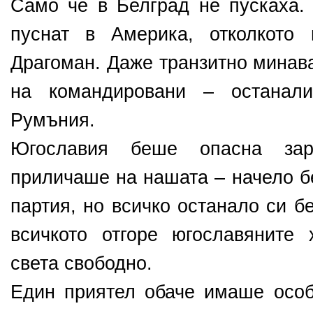
Само че в Белград не пускаха.
пуснат в Америка, отколкото
Драгоман. Даже транзитно минав
на командировани – останали
Румъния.
Югославия беше опасна зар
приличаше на нашата – начело б
партия, но всичко останало си б
всичкото отгоре югославяните
света свободно.
Един приятел обаче имаше осо