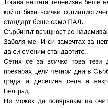
Тогава нашата телевизия беше н
който бяха всички социалистиче
стандарт беше само ПАЛ.
Сърбинът всъщност се надсмиваш
Заболя ме. И си замечтах за не
да си сменим стандартите…
Сетих се за всичко това тези д
прекарах цели четири дни в Сър
града и десетина села и накр
Белград.
Не можех да повярявам на очит