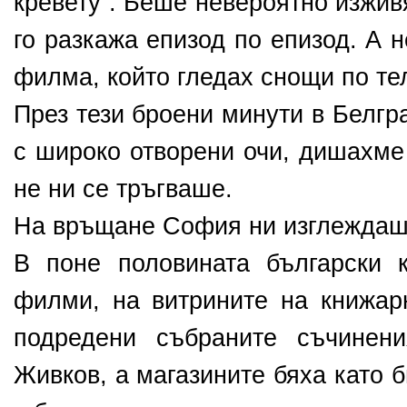
кревету”. Беше невероятно изжив
го разкажа епизод по епизод. А 
филма, който гледах снощи по те
През тези броени минути в Белгр
с широко отворени очи, дишахме
не ни се тръгваше.
На връщане София ни изглеждаше
В поне половината български 
филми, на витрините на книжар
подредени събраните съчинен
Живков, а магазините бяха като 