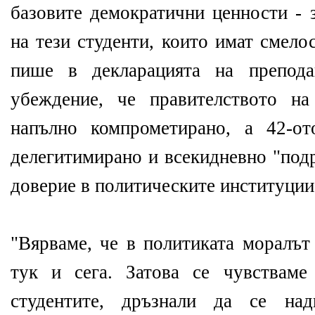
базовите демократични ценности - 
на тези студенти, които имат смелос
пише в декларацията на преподав
убеждение, че правителството н
напълно компрометирано, а 42-о
делегитимирано и всекидневно "под
доверие в политическите институции 
"Вярваме, че в политиката моралът
тук и сега. Затова се чувствам
студентите, дръзнали да се над