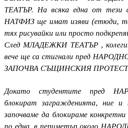
ТЕАТЪР. На всяка една от тези 
НАТФИЗ ще имат изяви (етюди, танц
тях рисувайки или просто подкрепяй
След МЛАДЕЖКИ ТЕАТЪР , колегит
вече ще са стигнали пред НАРОД
ЗАПОЧВА СЪЩИНСКИЯ ПРОТЕСТ
Докато студентите пред Н
блокират загражденията, ние и
започваме да блокираме конкретни
по една, в периметър около НАР