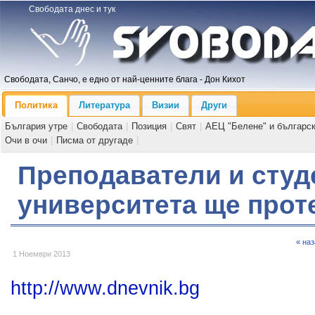
Свободата днес и тук
Свободата, Санчо, е едно от най-ценните блага - Дон Кихот
Политика
Литература
Визии
Други
България утре
|
Свободата
|
Позиция
|
Свят
|
АЕЦ "Белене" и българс
Очи в очи
|
Писма от другаде
|
Преподаватели и студ
университета ще прот
« на
1 Ноември 2013
http://www.dnevnik.bg