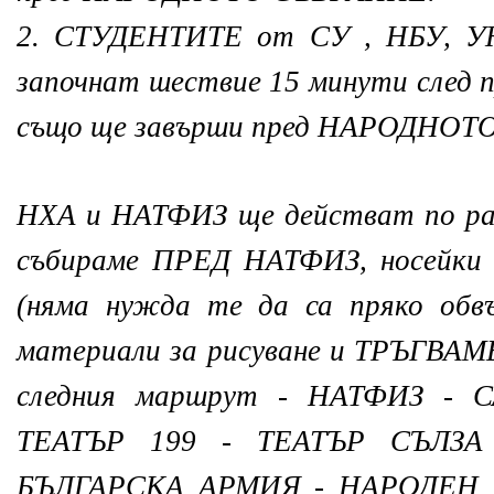
2. СТУДЕНТИТЕ от СУ , НБУ, У
започнат шествие 15 минути след 
също ще завърши пред НАРОДНОТ
НХА и НАТФИЗ ще действат по разл
събираме ПРЕД НАТФИЗ, носейк
(няма нужда те да са пряко обв
материали за рисуване и ТРЪГВА
следния маршрут - НАТФИЗ - 
ТЕАТЪР 199 - ТЕАТЪР СЪЛЗ
БЪЛГАРСКА АРМИЯ - НАРОДЕН