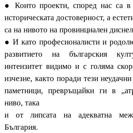
● Които проекти, според нас са в
историческата достоверност, а есте
са на нивото на провинциален дисне
● И като професионалисти и родолю
развитието на българския кул
интензитет видимо и с голяма скор
изчезне, както поради тези неудачн
паметници, превръщайки ги в „ат
ниво, така
и от липсата на адекватна меж
България.