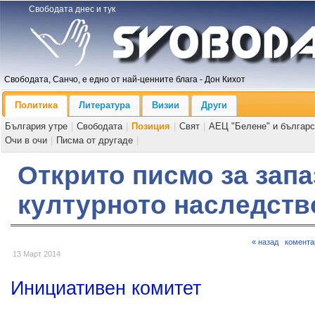
Свободата днес и тук
Свободата, Санчо, е едно от най-ценните блага - Дон Кихот
Политика
Литература
Визии
Други
България утре
|
Свободата
|
Позиция
|
Свят
|
АЕЦ "Белене" и българс
Очи в очи
|
Писма от другаде
|
Открито писмо за запа
културното наследств
« назад
комента
13 Март 2014
Инициативен комитет