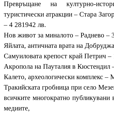
Превръщане на културно-исто
туристически атракции – Стара Заго
– 4 281942 лв.
Нов живот за миналото – Раднево – 3
Яйлата, античната врата на Добруджа
Самуиловата крепост край Петрич – 
Акропола на Пауталия в Кюстендил –
Калето, археологически комплекс – М
Тракийската гробница при село Мезе
всичките многократно публикувани 
медиите,