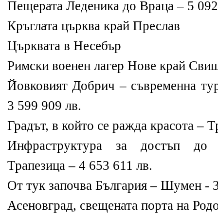
Пещерата Леденика до Враца – 5 092
Кръглата църква край Преслав
Църквата в Несебър
Римски военен лагер Нове край Свищ
Йовковият Добрич – съвременна тур
3 599 909 лв.
Градът, в който се ражда красота – Т
Инфраструктура за достъп до 
Трапезица – 4 653 611 лв.
От тук започва България – Шумен - 3
Асеновград, свещената порта на Родо