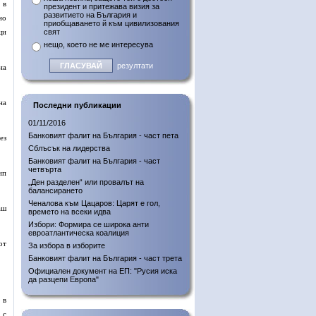
 в
президент и притежава визия за
развитието на България и
но
приобщаването й към цивилизования
щи
свят
нещо, което не ме интересува
резултати
на
на
Последни публикации
01/11/2016
Банковият фалит на България - част пета
ез
Сблъсък на лидерства
Банковият фалит на България - част
четвърта
ип
„Ден разделен“ или провалът на
балансирането
Ченалова към Цацаров: Царят е гол,
аш
времето на всеки идва
Избори: Формира се широка анти
евроатлантическа коалиция
от
За избора в изборите
Банковият фалит на България - част трета
Официален документ на ЕП: "Русия иска
да разцепи Европа"
 в
 с