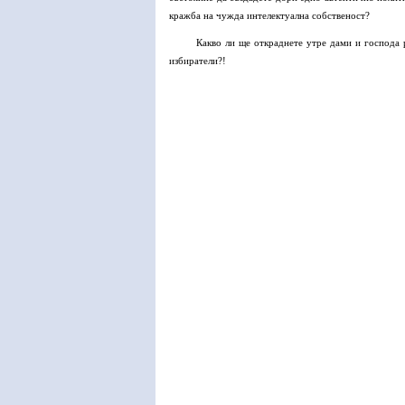
кражба на чужда интелектуална собственост?
Какво ли ще откраднете утре дами и господа
избиратели?!