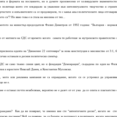
еята и формата на посланието, но и думите произнесени от холивудските знаменитости
 и политици които сте пледирали за уважение към интелектуалното творчество и стрикт
артистите и изпълнителите са се предоверили, то с какъв акъл политическите лица отговаря
то си"? Но явно това е в стила на мнозина от тях...
 мотото на министър-председателя Филип Димитров от 1992 година: “България - нормал
и от митинги на СДС от времето когато самата тя работеше за мутренското правителство 
присвоиха идеята на "Движение 22 септември" за нова конституция и мнозинство от 3:1, б
сички останали в десния политически спектър.
СДС не само тъмно синия цвят, но и фондация "Демокрация", създадена по идея на Фил
лов и юристите Николай Данев, и Константин Муховски.
, мото или рекламна кампания не са оправдание, когато си се устремил да управляв
що не е.
не е останал почти незабелязан, вероятно не е далеч от от ума да се опита и плагиатство 
граждани? Как да ви повярват, че именно вие сте “автентичните десни”, когато не сте
ческо послание? Кой да повярва, че се борите за почтеност в политиката, когато започвате