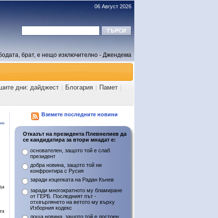
06 Август 2026
бодата, брат, е нещо изключително - Джендема
ашите дни: дайджест
|
Блогария
|
Памет
|
Вземете последните новини
Отказът на президента Плевнелиев да
се кандидатира за втори мнадат е:
основателен, защото той е слаб
президент
добра новина, защото той ни
конфронтира с Русия
заради изцепката на Радан Кънев
да
заради многократното му бламиране
от ГЕРБ. Последният път -
отхвърлянето на ветото му върху
Изборния кодекс
та
лоша новина, защото той е достоен