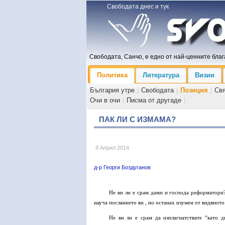
Свободата днес и тук
Свободата, Санчо, е едно от най-ценните блага
Политика
Литература
Визии
България утре
|
Свободата
|
Позиция
|
Св
Очи в очи
|
Писма от другаде
|
ПАК ЛИ С ИЗМАМА?
9 Април 2014
д-р Георги Боздуганов
Не ви ли е срам дами и господа реформатори?
науча посланието ви , но останах изумен от видяното
Не ви ли е срам да изплагиатствате “като 