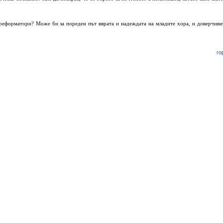
 реформатори? Може би за пореден път вярата и надеждата на младите хора, и доверчиви
го