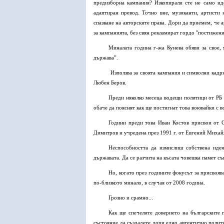
предизборна кампания? Изкопирали сте не само ид
адаптиран превод. Точно вие, музиканти, артисти
спазване на авторските права. Дори да приемем, че 
за кампанията, без свян рекламират гордо "постижение
Миналата година г-жа Кунева обяви за свое,
държава”.
Използва за своята кампания и символни кадр
Любен Беров.
Преди няколко месеца водещи политици от РБ 
обаче да пояснят как ще постигнат това воювайки с в
Години преди това Иван Костов присвои от 
Димитров и учредена през 1991 г. от Евгений Михай
Неспособността да измислиш собствена идея
държавата. Да се разчита на късата човешка памет съ
Но, когато през годините фокусът за присвоява
по-близкото минало, в случая от 2008 година.
Грозно и срамно...
Как ще спечелите доверието на българските 
състояние да създадете дори едно автентично полити