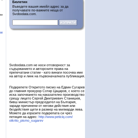
Бюлетин
Въведете вашия имейл адрес за да
получавате по-важните неща от
Svobodata.com.
те
ре
Svobodata.com не носи отговорност за
съдържанието и авторските права на
препечатани статии - като винаги посочва име
на автор и линк на първоначалната публикация.
Подкрепете Откритото писмо на Едвин Сугарев
до главния прокурор Сотир Цацаров, с което се
иска започването на наказателно производство
срещу лицето Сергей Дмитриевич Станишев,
бивш министър-председател на България,
заради причинени от негови действия или
бездействия щети в размер на милиарди лева.
Можете да изразите подкрепата си чрез
петиция на адрес:
http://www.peticiq.com/
otkrito_pismo_sugarev