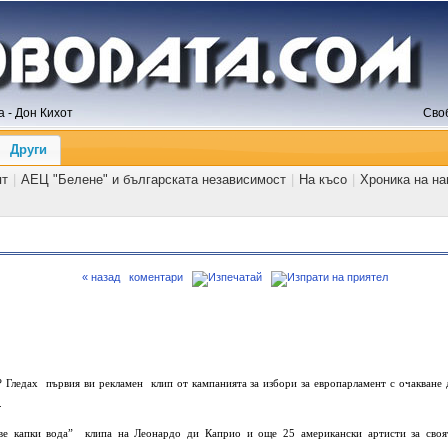
 - Дон Кихот
Сво
Други
ят
|
АЕЦ "Белене" и българската независимост
|
На късо
|
Хроника на н
« назад
коментари
 Гледах първия ви рекламен клип от кампанията за избори за европарламент с очакване 
.
две капки вода” клипа на Леонардо ди Каприо и още 25 американски артисти за своя