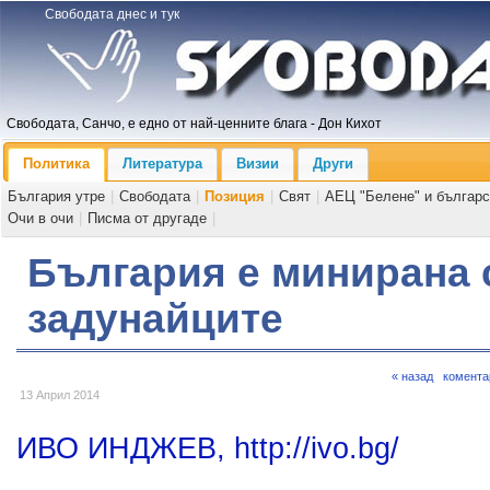
Свободата днес и тук
Свободата, Санчо, е едно от най-ценните блага - Дон Кихот
Политика
Литература
Визии
Други
България утре
|
Свободата
|
Позиция
|
Свят
|
АЕЦ "Белене" и българс
Очи в очи
|
Писма от другаде
|
България е минирана 
задунайците
« назад
комента
13 Април 2014
ИВО ИНДЖЕВ, http://ivo.bg/