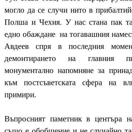
могло да се случи нито в прибалтий
Полша и Чехия. У нас стана пак та
едно обаждане на тогавашния намес
Авдеев спря в последния момен
демонтирането на главния п
монументално напомняне за прина
към постсъветската сфера на вл
примири.
Въпросният паметник в центъра 
също е обобщение и не случайно та