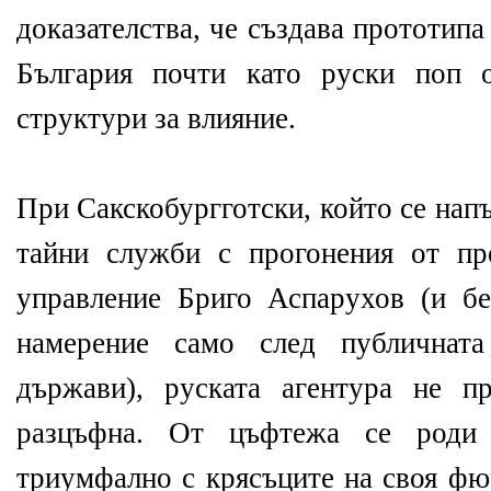
доказателства, че създава прототипа
България почти като руски поп о
структури за влияние.
При Сакскобургготски, който се нап
тайни служби с прогонения от пр
управление Бриго Аспарухов (и б
намерение само след публичната
държави), руската агентура не п
разцъфна. От цъфтежа се роди 
триумфално с крясъците на своя фю