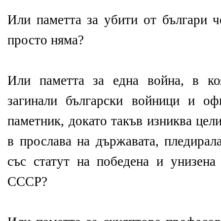
Или паметта за убити от българи ч
просто няма?
Или паметта за една война, в к
загинали български войници и оф
паметник, докато такъв изниква цел
в прослава на държавата, пледирал
със статут на победена и унизена
СССР?