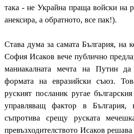
така - не Украйна праща войски на р
анексира, а обратното, все пак!).
Става дума за самата България, на 
София Исаков вече публично предла
маниакалната мечта на Путин да
формата на евразийски съюз. То
руският посланик ругае българския
управляващ фактор в България, 
съпротива срещу руската мечешк
превъзходителството Исаков решава 