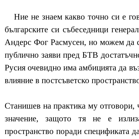
Ние не знаем какво точно си е го
българските си събеседници генера
Андерс Фог Расмусен, но можем да с
публично заяви пред БТВ достатъчно
Русия очевидно има амбицията да въ
влияние в постсъветско пространство
Станишев на практика му отговори, 
значение, защото тя не е излиз
пространство поради спецификата да