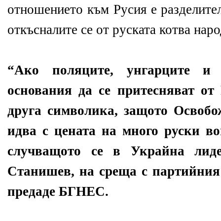
отношението към Русия е разделите
откъсналите се от руската котва наро
“Ако поляците, унгарците и 
основания да се притесняват от 
друга символика, защото Освобо
идва с цената на много руски в
случващото се в Украйна лид
Станишев, на среща с партийния
предаде БГНЕС.