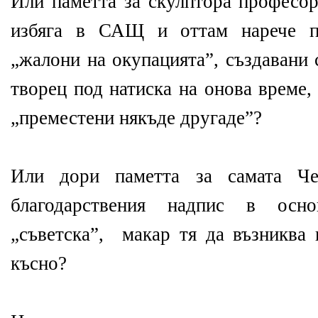
Или паметта за скулптора професо
избяга в САЩ и оттам нарече п
„жалони на окупацията”, създавани 
творец под натиска на онова време,
„преместени някъде другаде”?
Или дори паметта за самата Че
благодарствения надпис в осн
„съветска”, макар тя да възниква 
късно?