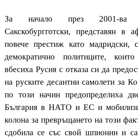
За начало през 2001-ва р
Сакскобургготски, представян в 
повече престиж като мадридски, 
демократично политиците, които
вбесиха Русия с отказа си да предо
на руските десантни самолети за Ко
по този начин предопределиха дв
България в НАТО и ЕС и мобилизи
колона за превръщането на този фак
сдобила се със свой шпионин и са