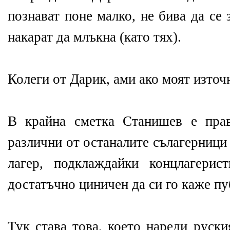
познават поне малко, не бива да се
накарат да млъкна (като тях).
Колеги от Дарик, ами ако моят изто
В крайна сметка Станишев е пра
различни от останалите сълагерници
лагер, подклаждайки концлагерис
достатъчно циничен да си го каже пу
Тук става това, което нареди руски