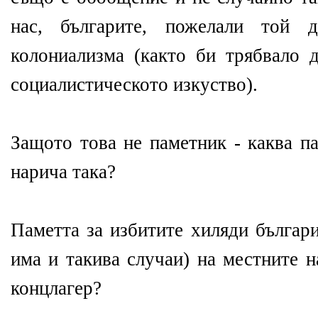
нас, българите, пожелали той
колониализма (както би трябвало 
социалистическото изкуство).
Защото това не паметник - каква па
нарича така?
Паметта за избитите хиляди българи
има и такива случаи) на местните н
концлагер?