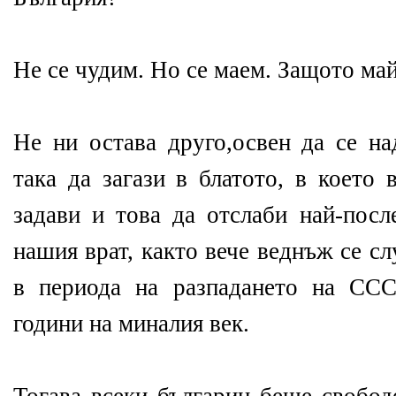
Не се чудим. Но се маем. Защото май
Не ни остава друго,освен да се н
така да загази в блатото, в което 
задави и това да отслаби най-посл
нашия врат, както вече веднъж се с
в периода на разпадането на ССС
години на миналия век.