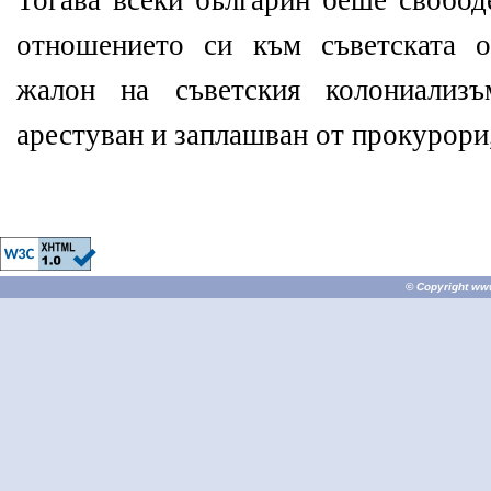
Тогава всеки българин беше свобод
отношението си към съветската о
жалон на съветския колониализ
арестуван и заплашван от прокурори,
© Copyright
ww