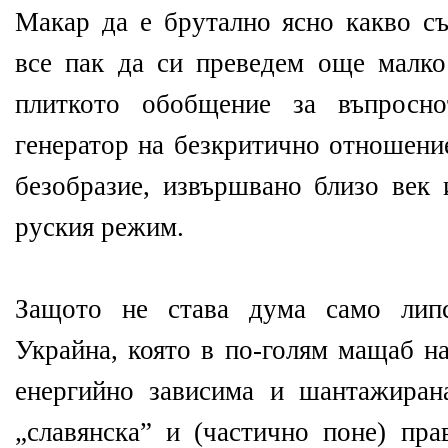
Макар да е брутално ясно какво с
все пак да си преведем още малко
плиткото обобщение за въпросно
генератор на безкритично отношени
безобразие, извършвано близо век 
руския режим.
Защото не става дума само липс
Украйна, която в по-голям мащаб н
енергийно зависима и шантажиран
„славянска” и (частично поне) пра