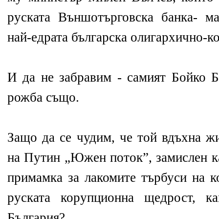
руската Външотърговска банка- м
най-едрата българска олигархично-к
И да не забравим - самият Бойко Б
рожба също.
Защо да се чудим, че той вдъхна ж
на Путин „Южен поток”, замислен к
примамка за лакомите търбуси на к
руската корупционна щедрост, к
България?