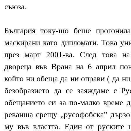
съюза.
България току-що беше прогонил
маскирани като дипломати. Това ун
през март 2001-ва. След това на
двореца във Врана на 6 април пон
който ни обеща да ни оправи ( да ни
безобразието да се заяждаме с Ру
обещанието си за по-малко време д
реванша срещу „русофобска” дързо
му във властта. Един от руските