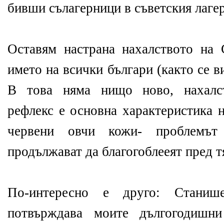
бивши сълагерници в съветския лагер
Оставям настрана нахалството на
името на всички българи (както се в
В това няма нищо ново, нахалст
рефлекс е основна характеристика 
червени овчи кожи- проблемът
продължават да благогоблееят пред т
По-интересно е друго: Станиш
потвърждава моите дългогодишни