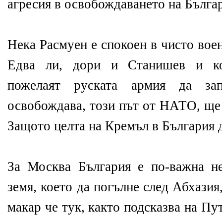
агресия в освобождаването на Българ
Нека Расмуен е спокоен в чисто вое
Едва ли, дори и Станишев и к
пожелаят руската армия да за
освобождава, този път от НАТО, ще
Защото целта на Кремъл в България 
За Москва България е по-важна н
земя, което да погълне след Абхази
макар че тук, както подсказва на П