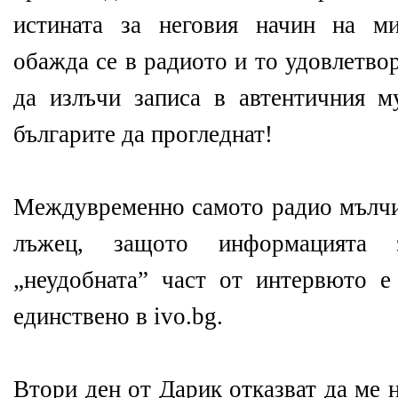
истината за неговия начин на ми
обажда се в радиото и то удовлетво
да излъчи записа в автентичния 
българите да прогледнат!
Междувременно самото радио мълчи-
лъжец, защото информацията 
„неудобната” част от интервюто е
единствено в ivo.bg.
Втори ден от Дарик отказват да ме 