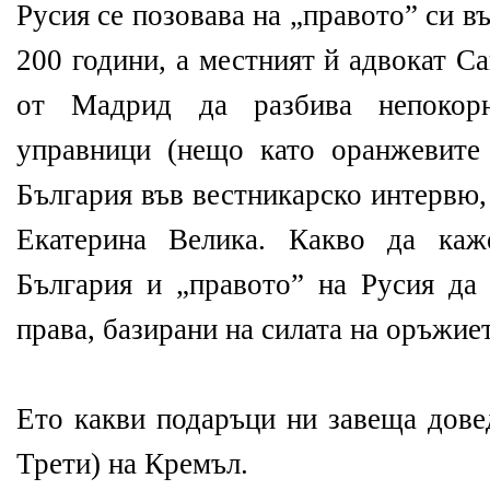
Русия се позовава на „правото” си 
200 години, а местният й адвокат С
от Мадрид да разбива непокор
управници (нещо като оранжевите
България във вестникарско интервю,
Екатерина Велика. Какво да каж
България и „правото” на Русия да
права, базирани на силата на оръжиет
Ето какви подаръци ни завеща дове
Трети) на Кремъл.