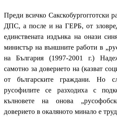
Преди всичко Сакскобургогготски р
ДПС, а после и на ГЕРБ, от зловре
единствената издънка на онази син
министър на външните работи в „ру
на България (1997-2001 г.) Над
самотно за доверието на (казват со
от българските граждани. Но с
русофилите се разходиха с подк
кълновете на онова „русофобск
доверието в окаляното минало е труд