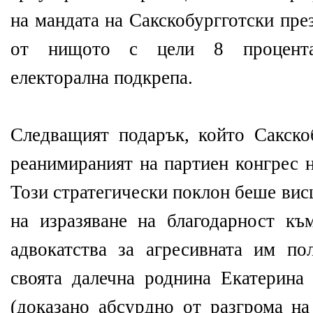
на мандата на Сакскобургготски пре
от нищото с цели 8 процента
електорална подкрепа.
Следващият подарък, който Сакско
реанимираният на партиен конгрес
Този стратегически поклон беше ви
на изразяване на благодарност къ
адвокатства за агресивната им по
своята далечна роднина Екатерина
(доказано абсурдно от разгрома на