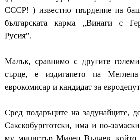
СССР! ) известно твърдение на бащ
българската карма „Винаги с Ге
Русия”.
Малък, сравнимо с другите голем
сърце, е издигането на Меглена
еврокомисар и кандидат за евродепут
Сред подаръците на задунайците, д
Сакскобургготски, има и по-замаск
му министър Милен Вълчев, който 