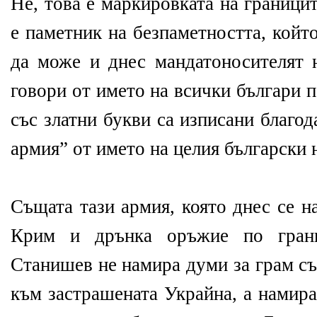
Не, това е маркировката на граници
е паметник на безпаметността, който
да може и днес мандатоносителят 
говори от името на всички българи 
със златни букви са изписани благо
армия” от името на целия български 
Същата тази армия, която днес се н
Крим и дрънка оръжие по гран
Станишев не намира думи за грам съ
към застрашената Украйна, а намира