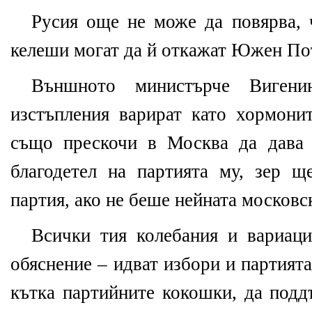
Русия още не може да повярва, 
келеши могат да й откажат Южен По
Външното министърче Вигени
изстъпления варират като хормони
също прескочи в Москва да дава 
благодетел на партията му, зер 
партия, ако не беше нейната московс
Всички тия колебания и вариац
обяснение – идват избори и партията
кътка партийните кокошки, да подд