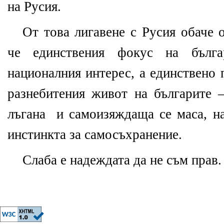
на Русия.
От това лигавене с Русия обаче о
че единствения фокус на бълг
националния интерес, а единствено
разнебитения живот на българите –
лъгана
и самоизяждаща се маса, н
инстинкта за самосъхранение.
Слаба е надеждата да не съм прав.