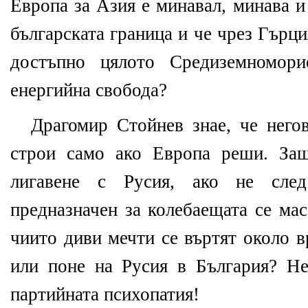
Европа за Азия е минавал, минава и
българската граница и че чрез Гърци
достъпно цялото Средиземномор
енергийна свобода?
Драгомир Стойнев знае, че нег
строи само ако Европа реши. Защ
лигавене с Русия, ако не след
предназначен за колебаещата се ма
чиито диви мечти се въртят около 
или поне на Русия в България? Н
партийната психопатия!