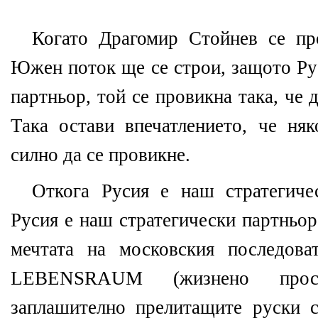
Когато Драгомир Стойнев се пр
Южен поток ще се строи, защото Ру
партньор, той се провикна така, че 
Така остави впечатлението, че ня
силно да се провикне.
Откога Русия е наш стратегиче
Русия е наш стратегически партньор
мечтата на московския последов
LEBENSRAUM
(жизнено про
заплашително прелитащите руски 