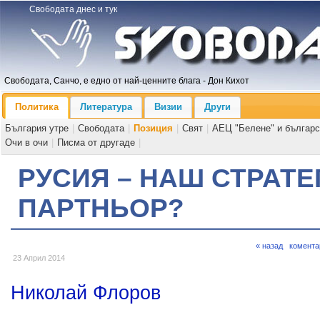
Свободата днес и тук
Свободата, Санчо, е едно от най-ценните блага - Дон Кихот
Политика
Литература
Визии
Други
България утре
|
Свободата
|
Позиция
|
Свят
|
АЕЦ "Белене" и българс
Очи в очи
|
Писма от другаде
|
РУСИЯ – НАШ СТРАТ
ПАРТНЬОР?
« назад
комента
23 Април 2014
Николай Флоров