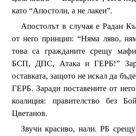
като “Апостоли, а не лакеи”.
Апостолът в случая е Радан Къ
от него принцип: “Няма ляво, ня
това са гражданите срещу мафия
БСП, ДПС, Атака и ГЕРБ!” Зар
оставката, защото не искал да бъд
ГЕРБ. Заради поставените от него
коалиция: правителство без Б
Цветанов.
Звучи красиво, нали. РБ срещу