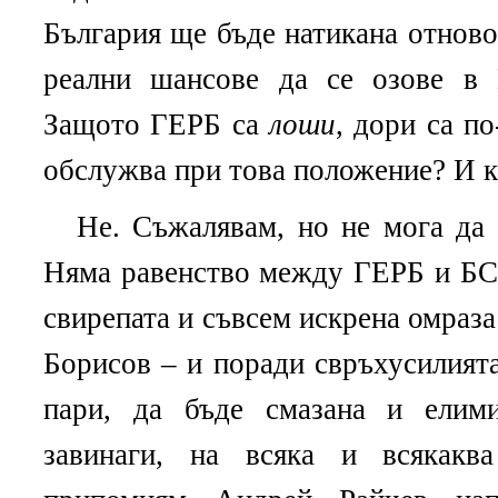
България ще бъде натикана отново 
реални шансове да се озове в
Защото ГЕРБ са
лоши
, дори са п
обслужва при това положение? И ко
Не. Съжалявам, но не мога да 
Няма равенство между ГЕРБ и БС
свирепата и съвсем искрена омраза
Борисов – и поради свръхусилията
пари, да бъде смазана и елим
завинаги, на всяка и всякакв