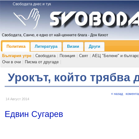
Свободата днес и тук
Свободата, Санчо, е едно от най-ценните блага - Дон Кихот
Политика
Литература
Визии
Други
България утре
|
Свободата
|
Позиция
|
Свят
|
АЕЦ "Белене" и българс
Очи в очи
|
Писма от другаде
|
Урокът, който трябва 
« назад
комента
14 Август 2014
Едвин Сугарев