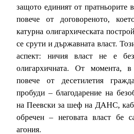
защото единият от пратньорите 
повече от договореното, кое
катурна олигархическата построй
се срути и държавната власт. Тоз
аспект: ничия власт не е без
олигархичната. От момента, в
повече от десетилетия гражд
пробуди – благодарение на безо
на Пеевски за шеф на ДАНС, ка
обречен – неговата власт бе с
агония.