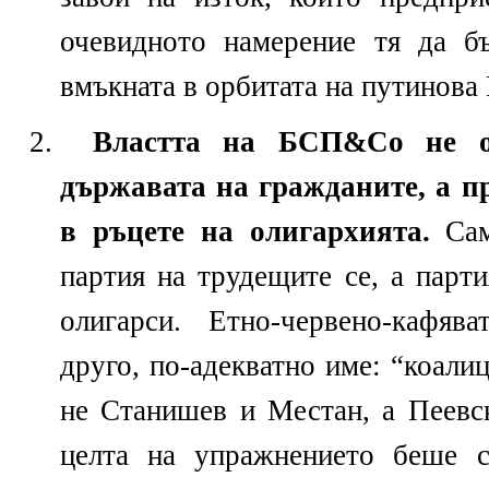
очевидното намерение тя да б
вмъкната в орбитата на путинова 
Властта на БСП
&
Со не о
държавата на гражданите, а п
в ръцете на олигархията.
Сам
партия на трудещите се, а парт
олигарси. Етно-червено-кафя
друго, по-адекватно име: “коали
не Станишев и Местан, а Пеевс
целта на упражнението беше с