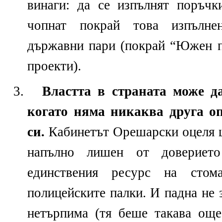
винаги: да се изпълнят поръч
чопнат покрай това изпълне
държавни пари (покрай “Южен п
проекти).
Властта в страната може д
когато няма никаква друга оп
си.
Кабинетът Орешарски оцеля ц
напълно лишен от довериет
единствения ресурс на стом
полицейските палки. И падна не 
нетърпима (тя беше такава още