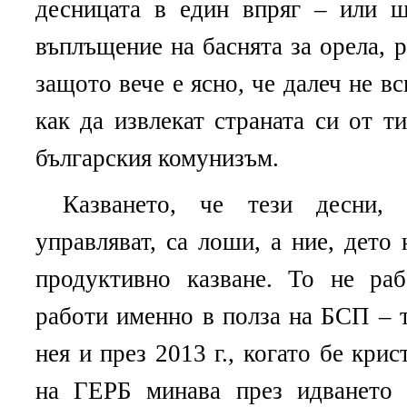
десницата в един впряг – или щ
въплъщение на баснята за орела, р
защото вече е ясно, че далеч не вс
как да извлекат страната си от ти
българския комунизъм.
Казването, че тези десни,
управляват, са лоши, а ние, дето 
продуктивно казване. То не ра
работи именно в полза на БСП – 
нея и през 2013 г., когато бе крис
на ГЕРБ минава през идването н