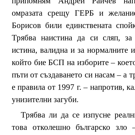
припомням Андрей Райчев нап
омразата срещу ГЕРБ и желани
Борисов били единствената сп
Трябва наистина да си сляп, за
истина, валидна и за нормалните и
който бие БСП на изборите – коет
пъти от създаването си насам – а 
е правила от 1997 г. – напротив, к
унизителни загуби.
Трябва ли да се изпусне реалн
това отколешно българско зло 