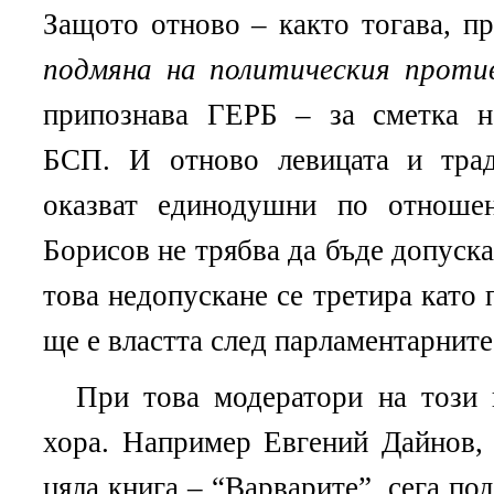
Защото отново – както тогава, пре
подмяна на политическия проти
припознава ГЕРБ – за сметка на
БСП. И отново левицата и трад
оказват единодушни по отноше
Борисов не трябва да бъде допуска
това недопускане се третира като
ще е властта след парламентарните
При това модератори на този
хора. Например Евгений Дайнов,
цяла книга – “Варварите”, сега по