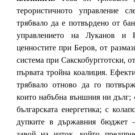
терористичното управление сл
трябвало да е потвърдено от ба
управлението на Луканов и 
ценностите при Беров, от размаз
система при Сакскобургготски, о
първата тройна коалиция. Ефекти
трябвало отново да го потвърж
които набъбна външния ни дълг; 
българската енергетика; с колап
дупките в държавния бюджет –
завой на изток, който предпр