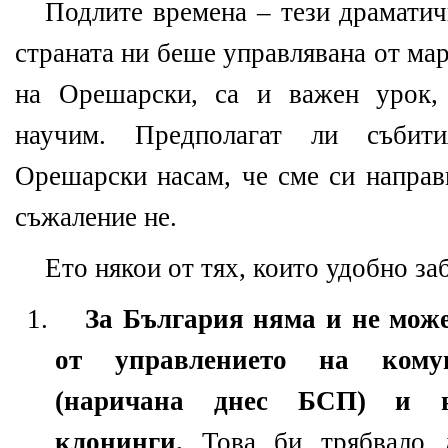
Подлите времена – тези драматич
страната ни беше управлявана от ма
на Орешарски, са и важен урок,
научим. Предполагат ли събит
Орешарски насам, че сме си направ
съжаление не.
Ето някои от тях, които удобно за
За България няма и не може
от управлението на комун
(наричана днес БСП) и н
клонинги.
Това би трябвало 