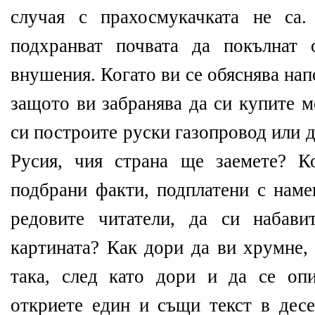
случая с прахосмукачката не са
подхранват почвата да покълнат 
внушения. Когато ви се обяснява на
защото ви забранява да си купите 
си построите руски газопровод или д
Русия, чия страна ще заемете? К
подбрани факти, подплатени с наме
редовите читатели, да си набави
картината? Как дори да ви хрумне,
така, след като дори и да се оп
откриете един и същи текст в дес