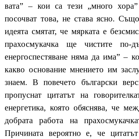
вата” – кои са тези „много хора
посочват това, не става ясно. Същ
идеята смятат, че мярката е безсми
прахосмукачка ще чистите по-дъ
енергоспестяване няма да има” – к
какво основание мнението им засл
знаем. В повечето български вер
пропуснат цитатът на говорителк
енергетика, която обяснява, че ме
добрата работа на прахосмукачка
Причината вероятно е, че цитатъ