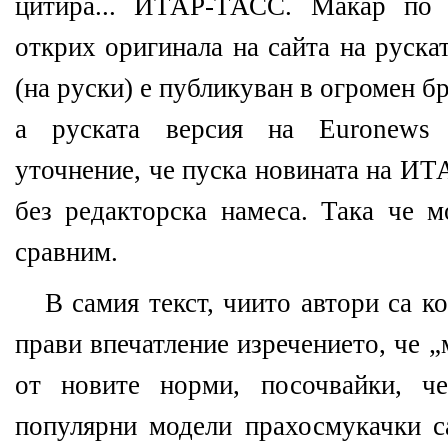
цитира... ИТАР-ТАСС. Макар по 
открих оригинала на сайта на руска
(на руски) е публикуван в огромен б
а руската версия на Euronews
уточнение, че пуска новината на И
без редакторска намеса. Така че 
сравним.
В самия текст, чиито автори са к
прави впечатление изречението, че 
от новите норми, посочвайки, ч
популярни модели прахосмукачки 