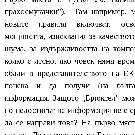
прахосмукачки”). Там например, м
новите правила включват, осв
мощността, изисквания за качествот
шума, за издържливостта на компо
колко е лесно, ако човек няма врем
обади в представителството на ЕК
поиска и да получи (на бълга
информация. Защото „Брюксел” мож
но недостигът на информация не е с
да се направи това? На първо мяст