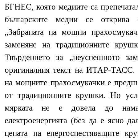
БГНЕС, която медиите са препечатал
българските медии се открива с
„Забраната на мощни прахосмукач
заменяне на традиционните круш
Твърдението за „неуспешното за
оригиналния текст на ИТАР-ТАСС. 
на мощните прахосмукачки е предше
от традиционните крушки. Но усл
мярката не е довела до нама
електроенергията (без да е ясно да
цената на енергоспестяващите кр