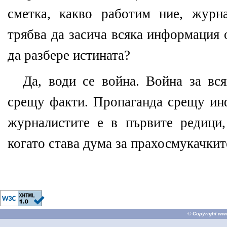
сметка, какво работим ние, журна
трябва да засича всяка информация 
да разбере истината?
Да, води се война. Война за вс
срещу факти. Пропаганда срещу ин
журналистите е в първите редици
когато става дума за прахосмукачки
© Copyright
ww