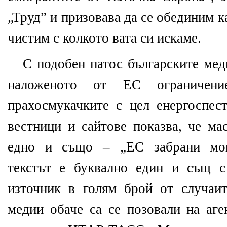
„Труд” и призовава да се обединим ка
чистим с колкото вата си искаме.
С подобен патос българските мед
наложеното от ЕС ограничен
прахосмукачките с цел енергоспест
вестници и сайтове показва, че ма
едно и също – „ЕС забрани мощ
текстът е буквално един и същ с
източник в голям брой от случаи
медии обаче са се позовали на аг