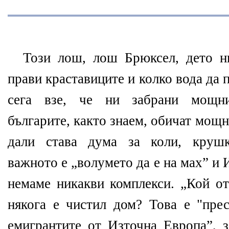
Този лош, лош Брюксел, дето н
прави краставиците и колко вода да 
сега взе, че ни забрани мощн
българите, както знаем, обичат мощн
дали става дума за коли, крушк
важното е „волумето да е на мах” и 
немаме никакви комплекси. „Кой от
някога е чистил дом? Това е "пре
емигрантите от Източна Европа”, з