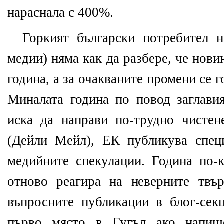
нараснала с 400%.
Горкият български потребител 
медии) няма как да разбере, че нов
година, а за очакваните промени се г
Миналата година по повод заглави
иска да направи по-трудно чисте
(Дейли Мейл), ЕК публикува спец
медийните спекулации. Година по-к
отново реагира на неверните твъ
въпросните публикации в блог-сек
първо място в Гугъл ако напиш