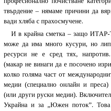
професионално почистване категор
твърдение – нямаме причини да вяр
вади хляба с прахосмучене.
И в крайна сметка – защо ИТАР
може да има много кусури, но ли
ресурси не е сред тях, напротив
(макар не винаги да е посочено изр
колко голяма част от международни
медии (специално онлайн и преса)
(или други руски медии). Включител
Украйна и за „Южен поток”. Това