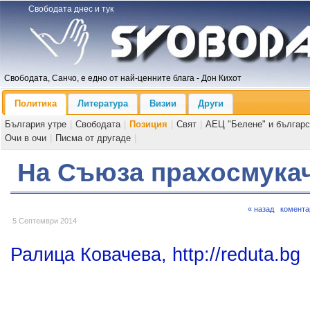
Свободата днес и тук
Свободата, Санчо, е едно от най-ценните блага - Дон Кихот
Политика
Литература
Визии
Други
България утре
|
Свободата
|
Позиция
|
Свят
|
АЕЦ "Белене" и българс
Очи в очи
|
Писма от другаде
|
На Съюза прахосмука
« назад
комента
5 Септември 2014
Ралица Ковачева, http://reduta.bg