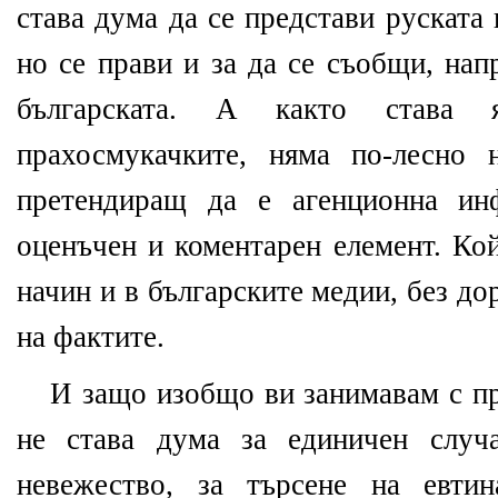
става дума да се представи руската
но се прави и за да се съобщи, нап
българската. А както става
прахосмукачките, няма по-лесно 
претендиращ да е агенционна ин
оценъчен и коментарен елемент. Ко
начин и в българските медии, без д
на фактите.
И защо изобщо ви занимавам с п
не става дума за единичен случ
невежество, за търсене на евти