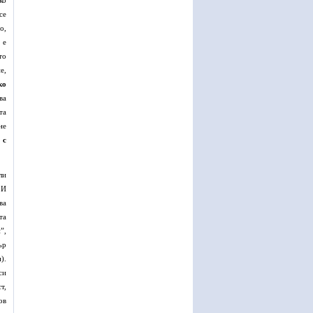
ко
се
о,
 е
то
е,
ко
ва
та
не
и
с
ли
 И
ва
та
”,
ър
).
си
т,
ов