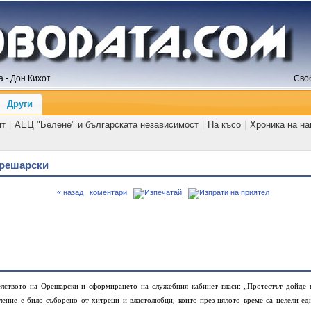
 - Дон Кихот
Сво
Други
ят
|
АЕЦ "Белене" и българската независимост
|
На късо
|
Хроника на н
Орешарски
« назад
коментари
елството на Орешарски и сформирането на служебния кабинет гласи: „Протестът дойде 
ление е било съборено от хитреци и властолюбци, които през цялото време са целели ед