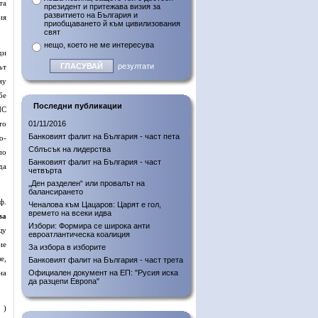
та
президент и притежава визия за
развитието на България и
ия
приобщаването й към цивилизования
свят
нещо, което не ме интересува
ди
резултати
ът
му
бе
Последни публикации
НС
то
01/11/2016
Банковият фалит на България - част пета
о-
Сблъсък на лидерства
по
Банковият фалит на България - част
да
четвърта
„Ден разделен“ или провалът на
балансирането
ф.
Ченалова към Цацаров: Царят е гол,
времето на всеки идва
ва
Избори: Формира се широка анти
щу
евроатлантическа коалиция
ие
За избора в изборите
е,
Банковият фалит на България - част трета
на
Официален документ на ЕП: "Русия иска
да разцепи Европа"
 )