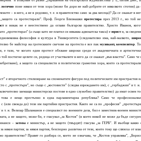
мерник” и атакуван от разни „украшения на българската журналистика”). Е, питам днес, а
и логично
поне някои от тези хора (може би дори не най-добрите от няколкото стотин) да 
жете – в него, а не в редовно, т. е. в правителство само за два месеца)? Да се окажат в нег
 „защото са протестирали”. Проф. Георги Близнашки
протестира
през 2013 г., но той не
ист
и никак не е неестествено да оглави българско правителство. Христо Иванов, кого
то „протестирал” (а също като не-платил си някаква адвокатска такса) е
юрист
и, за сведени
дновековна философия и култура в Университета (следователно има, най-малкото,
широ
телно бе майстор на гротескните скечове на протеста е все пак
музикант, композитор
. То
чи, е тази, че когато един протест обхване широки среди от академичната и артистична
 той постигне целите си, редица от участвалите в него да се окажат „във властта”. Само че 
енебрегване), а защото са специалисти и политически грамотни хора, които са протестирал
аст” е вторичното стилизиране на споменатите фигури под политическите им пристрастия и
о с „протестъри”, но също с „костовисти” (следва изреждането им), с „гербаджии” и т. н.
включително заемащи министерски постове в едно служебно правителство) да имат освен то
а това е нещо престъпно в една парламентарна република? Само че професионална
 с (или свежда до) тези им партийни пристрастия. Както не са по „професия” „протестъри
” и т. н. Велизар Шаламанов е специалист по военните дела, бил е заместник-военен минист
ата, а не защото, може би, е гласувал „за Костов” (в което никой не може да бъде сигурен
финанси –
затова
е министър, а не защото (твърдят) гласува „за ГЕРБ”. И въобще какво 
 за някоя партия; за някоя партия, безспорно различна от тези, които току що слязоха от влас
бно правителство? Правят го разбира се, което не означава, че „Костов управлява”, „Борис