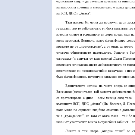
единствено нещо – да окупират креслата на министр
на въпросния премиер и следователно е довел до ра
на БСП, ДПС и „Атака”.
Тази измама би могла да прозвучи дори ласка
граждани, ако те действително ги бяха изпълвали до 
изчерпи силите и търпението си дори преди края на 
заеме креслата). Истината, която фалшифицира „опо
превзето не от „протестърите”, а от онзи, за когот
отключи общественото недоволство. Защото е без
олигархът (и депутат от тази партия) Делян Пеевски
позорната от подозираното действителност: че мноз
политическия си профил партийни върхушки, а просто
бъде фалшифициран, истерично заглушен от опорната 
Единствената истина, на чиято опора се опи
Близнашки (включително той самият) действително бя
са протестирали, а
днес
– осем месеца след това –
коалицията БСП, ДПС, „Атака” (Цв. Василев, Д. Пеевс
поне малко по-сериозен вид бива омотано в допълнит
че е „граждански”, но това се оказа лъжа – той бе 
някои от участвалите в него в служебния кабинет – то
Лъжата в тази втора „опорна точка” се с