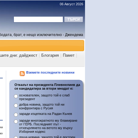
06 Август 2026
бодата, брат, е нещо изключително - Джендема
ашите дни: дайджест
|
Блогария
|
Памет
|
Вземете последните новини
Отказът на президента Плевнелиев да
се кандидатира за втори мнадат е:
основателен, защото той е слаб
президент
добра новина, защото той ни
конфронтира с Русия
заради изцепката на Радан Кънев
заради многократното му бламиране
от ГЕРБ. Последният път -
на
отхвърлянето на ветото му върху
Изборния кодекс
но
лоша новина, защото той е достоен