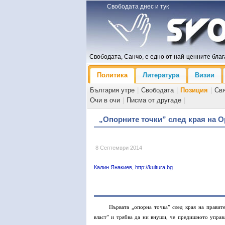
Свободата днес и тук
Свободата, Санчо, е едно от най-ценните блага
Политика
Литература
Визии
България утре
|
Свободата
|
Позиция
|
Св
Очи в очи
|
Писма от другаде
|
„Опорните точки” след края на 
8 Септември 2014
Калин Янакиев, http://kultura.bg
Първата „опорна точка” след края на правит
власт” и трябва да ни внуши, че предишното управ