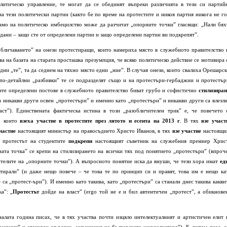
литическо управление, те могат да се обединят въпреки различията в тези си партий
а тези политически партии (както бе по време на протестите и никоя партия никога не го
само на политическо имбецилство може да разчитат „опорните точки” гласящи: „Нали бях
дани – защо сте от определени партии и защо определени партии ви подкрепят”.
обличаването” на онези протестиращи, които намериха място в служебното правителство 
ва на базата на старата просташка презумпция, че всяко политическо действие се мотивира 
 едни „те”, та да седнем на тяхно място едни „ние”. В случая онези, които свалиха Орешарск
 по-детайлни „разбивки” те се подразделят също и на протестъри-гербаджии и протестър
елите определени постове в служебното правителство биват грубо и софистично
стилизира
а никакви други освен „протестъри” и именно като „протестъри” и никакви други са влезли
ласт”). Единствената фактическа истина в този „разобличителен трик” е, че повечето 
а, които
взеха участие в протестите през лятото и есента на 2013 г
. В тях
взе участ
частие
настоящият министър на правосъдието Христо Иванов, в тях
взе участие
настоящи
, протестът на студентите
подкрепи
настоящият съветник на служебния премиер Хрис
ата точка” се крепи на стилизирането на всички тях под понятието „протестъри” (впроч
телите на „опорните точки”). А въпросното понятие иска да внуши, че тези хора имат
ед
тирали” (и даже нещо повече – че това те по принцип си и правят, това им е нещо ка
е са „протест-ъри”). И именно като такива, като „протестъри” са станали днес такива какви
а”: „
Протестът
дойде на власт” (ergo той не е и бил автентичен „протест”, а обикнове
налата година писах, че в тях участва почти изцяло интелектуалният и артистичен елит 