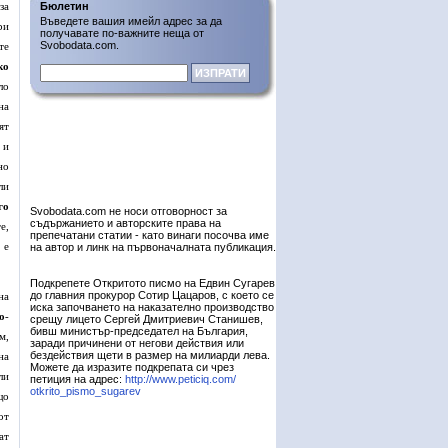
за
Бюлетин
Въведете вашия имейл адрес за да
ри
получавате по-важните неща от
Svobodata.com.
те
ко
ло
на
ят
 и
но
ли
го
Svobodata.com не носи отговорност за
съдържанието и авторските права на
е,
препечатани статии - като винаги посочва име
 е
на автор и линк на първоначалната публикация.
Подкрепете Откритото писмо на Едвин Сугарев
до главния прокурор Сотир Цацаров, с което се
на
иска започването на наказателно производство
о
-
срещу лицето Сергей Дмитриевич Станишев,
бивш министър-председател на България,
м,
заради причинени от негови действия или
бездействия щети в размер на милиарди лева.
на
Можете да изразите подкрепата си чрез
ли
петиция на адрес:
http://www.peticiq.com/
otkrito_pismo_sugarev
що
от
ат