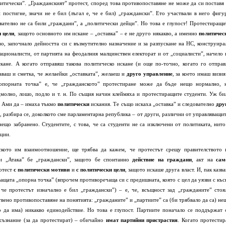
итически”. „Гражданският” протест, според това противопоставяне не може да си поставя 
 постигне, значи не е бил (лъгал е, че е бил) „граждански”. Ето участвали в него фигу
ователно не са били „граждани”, а „политически дейци”. Но това е глупост! Протестиращи
и цели
, защото основното им искане – „оставка” – е не друго някакво, а именно
политичес
во, започнало дейността си с възмутително назначение и за разпускане на НС, конструира
ционалисти, от партията на феодалния малцинствен електорат и от „социалисти”, начело 
кане. А когато отправяш такова политическо искане (и още по-точно, когато го отправ
аваш и сметка, че желаейки „оставката”, желаеш и
друго управление
, за което имаш визия
опорната точка” е, че „гражданското” протестиране може да бъде нещо нормално, 
молно, лошо, подло и т. н. По същия начин клеймяха и протестиращите студенти. Уж би
я. Ами да – имаха тъкмо
политически
искания. Те също искаха „оставка” и следователно
дру
и, разбира се, доколкото сме парламентарна република – от други, различни от управляващит
ещо забранено. Студентите, с това, че са студенти не са изключени от политиката, нито
оции.
ското им взаимоотношение, ще трябва да кажем, че протестът срещу правителството 
 „Атака” бе „граждански”, защото бе спонтанно
действие на граждани
, акт на
сам
ротест
с политически мотиви
и
с политически цели
, защото искаше друга власт. И, пак казва
ащата „опорна точка” (впрочем противоречаща си с предишната, която с цел да уязви с къс
, че протестът изначално е бил „граждански”) – е, че, всъщност зад „гражданите” стоя
вено противопоставяне на понятията: „гражданите” и „партиите” са (би трябвало да са) не
о да има) никакво единодействие. Но това е глупост. Партиите поначало се поддържат 
съзнание (за да протестират) – обичайно
имат партийни пристрастия
. Когато протестир