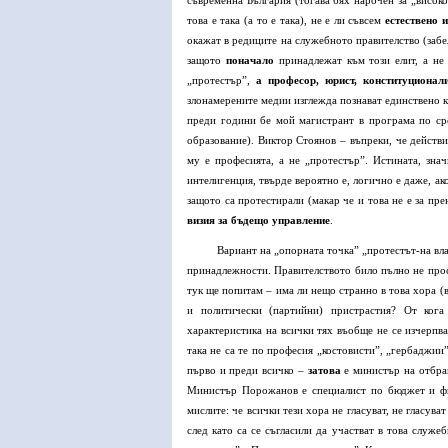
съвременна България (тогава бях нарочен за „високо
това е така (а то е така), не е ли съвсем
естествено 
окажат в редиците на служебното правителство (забеле
защото
поначало
принадлежат към този елит, а не
„протестър”,
а професор, юрист, конституционал
злонамерените медии изглежда познават единствено ка
преди години бе мой магистрант в програма по сре
образование). Виктор Стоянов – въпреки, че действи
му е професията, а не „протестър”. Истината, зна
интелигенция, твърде вероятно е, логично е даже, ако
защото са протестирали (макар че и това не е за пр
визия за бъдещо управление
.
Вариант на „опорната точка” „протестът-на вл
принадлежности. Правителството било пълно не прост
тук ще попитам – има ли нещо странно в това хора (
и политически (партийни) пристрастия? От ког
характеристика на всички тях въобще не се изчерпва
така не са те по професия „костовисти”, „гербаджии
първо и преди всичко –
затова
е министър на отбран
Министър Порожанов е специалист по бюджет и 
мислите: че всички тези хора не гласуват, не гласуват
след като са се съгласили да участват в това служе