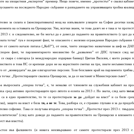
ите на злощастния „експертен” премиер. Нещо повече, именно „протестът” е свалил кабине
зпускането на последното Народно събрание и разпадането на управляващата тройна коалиц
телно за силата и (конспиративната) мощ на изпълвалите улиците на София десетки хиля
момента на оставката на Орешарски. Уви, всички знаем, че това далеч не е така и че протест
2013 г. и следователно, не би могъл да е довел до падането на правителството (с цел да 
рната точка” тук е позорният факт, че опасаното с железни ограждения Народно събрание 
о те от самото начало питаха („Кой?”), от онзи, чието злощастно назначение за шеф на ДА
спорен факт, че парламентарното мнозинство бе „развалено” от ДПС тутакси след ка
 се скара с олигарха (и международно издирван банкер) Цветан Василев, с което разкри п
инството в това НС се крепеше дори не на користните сметки на три, иначе несъвместими 
 от „конкордата” на две олигархични персони. Този безславен край на парламента трябва 
точка: „Протестиращите свалиха Орешарски, за да се настанят в Министерския съвет”.
ра въпросната „опорна точка”, е, че немалко от членовете на служебния кабинет на про
ха сред активно протестиращите през лятото и есента на 2013 г. Но значи, след като
тога
 са в едно правителство, то те са протестирали
за да
„дойдат на власт” и са били сре
ки), защото на власт е била
тя, а не те
. Това, разбира се, е страшно глупаво и за да придоб
елни софизми. Така се получава втората „опорна точка”: „Протестът през 2013 г. твърдеш
политически” (след като доведе до падането на правителството на Орешарски и влизането 
ест във властта).
ъстои във фалшивото (и никога неизвършвано от самите протестирали през 2013 г.