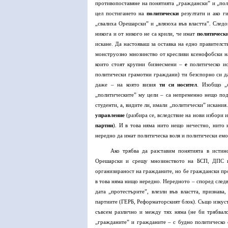
противопоставяне на понятията „граждански” и „пол
цел постигането на
политически
резултати и ако ги
„свалиха Орешарски” и „влязоха във властта”. След
никога и от никого не са крили, че имат
политическ
искане. Да настояваш за оставка на едно правителст
монструозно мнозинство от кресливи ксенофобски на
които стоят крупни бизнесмени –
е
политическо ис
политически грамотни граждани) ти безспорно си д
даже – на която визия
ти си носител
. Изобщо „
„политическите” му цели – са непременно нещо под
студенти, а, видите ли, имали „политически” искани
управление
(разбира се, вследствие на нови избори 
партии
). И в това няма нито нещо нечестно, нито н
нередно да имат политическа воля и политически ем
Ако трябва да разставим понятията в истин
Орешарски и срещу мнозинството на БСП, ДПС и
организираност на гражданите, но бе граждански п
в това няма нищо нередно. Нередното – според следв
дата „протестърите”, влезли във властта, признава
партиите (ГЕРБ, Реформаторският блок). Също изкуст
съвсем различно и между тях няма (не би трябвал
„гражданите” и гражданите – с будно политическо 