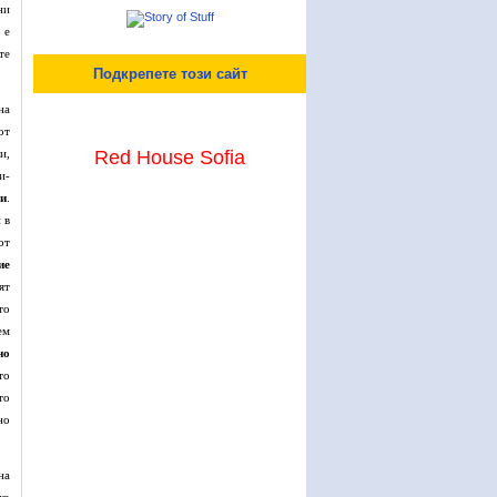
ни
 е
те
Подкрепете този сайт
на
от
и,
Red House Sofia
и-
ни
.
 в
от
ие
ят
то
ем
но
то
то
но
на