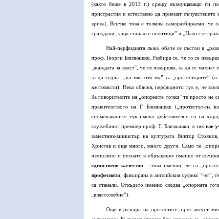
(както беше в 2013 г.) срещу възмущаващо ги по
пристрастия и естествено да приемат съчувствието н
крила). Всичко това е толкова саморазбираемо, че 
граждани, защо станахте политици” и „Нали сте граж
Най-перфидната лъжа обаче се състои в „раз
проф. Георги Близнашки. Разбира се, че то се извърш
„жаждата за власт”, че се извършва, за да се махнат
за да седнат „на мястото му” са „протестърите” (в
костовисти). Нека обясня, перфидното тук е, че за
За говорителите на „опорните точки” те просто не с
правителството на Г. Близнашки („протестът-на в
споменаваните тук имена действително са на хор
служебният премиер проф. Г. Близнашки, в тях
взе у
заместник-министър на културата Виктор Стоянов
Христев и още много, много други. Само че „опорн
измислено и пуснато в обръщение именно от съчини
единствено качество
– това именно, че са „протес
професията
, фиксирана в английския суфикс “-er”, т
са станали. Откъдето именно следва „опорната точк
„властолюбие”).
Още в разгара на протестите, през август ми