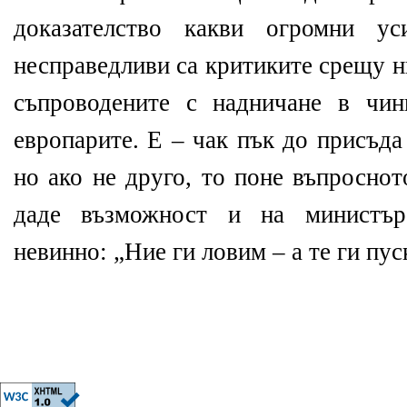
доказателство какви огромни у
несправедливи са критиките срещу н
съпроводените с надничане в чин
европарите. Е – чак пък до присъда
но ако не друго, то поне въпросно
даде възможност и на министъ
невинно: „Ние ги ловим – а те ги пус