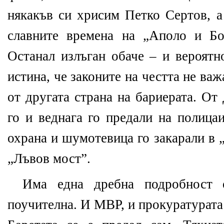
някакъв си хрисим Петко Сертов, а
славните времена на „Аполо и Бо
Останал излъган обаче – и вероятн
истина, че законите на честта не важ
от другата страна на бариерата. О
го и веднага го предали на полица
охрана и шумотевица го закарали в
„Лъвов мост”.
Има една дребна подробност о
поучителна. И МВР, и прокуратурата 