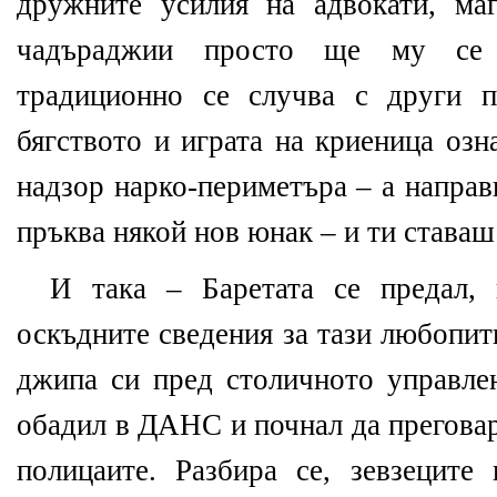
дружните усилия на адвокати, ма
чадъраджии просто ще му се 
традиционно се случва с други 
бягството и играта на криеница озн
надзор нарко-периметъра – а направ
пръква някой нов юнак – и ти ставаш
И така – Баретата се предал,
оскъдните сведения за тази любопит
джипа си пред столичното управлен
обадил в ДАНС и почнал да преговаря
полицаите. Разбира се, зевзеците 