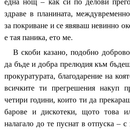
една нощ – как си по делови прег
здраве в планината, междувременн
за покриване и се явяваш невинно око
е тая паника, ето ме.
В скоби казано, подобно доброво
да бъде и добра прелюдия към бъдещ
прокуратурата, благодарение на коят
всичките ти прегрешения накуп п
четири години, които ти да прекараш
барове и дискотеки, щото това и
налагало до те пуснат в отпуска – с