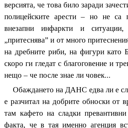
версията, че това било заради зачес
полицейските арести – но не са 
внезапни инфаркти и ситуации
„притеснява” и от много притеснения
на дребните риби, на фигури като Б
скоро ги гледат с благоговение и тре
нещо – че после знае ли човек...
Обаждането на ДАНС едва ли е сл
е разчитал на добрите обноски от в
там кафето на сладки превантивни
факта, че в тая именно агенция в