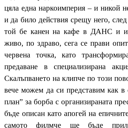
цяла една наркоимперия – и никой 
и да било действия срещу него, сле
той бе канен на кафе в ДАНС и и
живо, по здраво, сега се прави опи
червена точка, като трансформир
предаване в специализирана акц
Скалъпването на клипче по този пов
вече можем да си представим как в
план” за борба с организираната пр
бъде описан като апогей на епичнит
самото филмче ще бъде прило