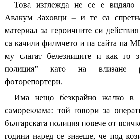
Това изглежда не се е видяло 
Авакум Заховци – и те са спретн
материал за героичните си действия
са качили филмчето и на сайта на М
му слагат белезниците и как го 
полиция” като на влизане ра
фоторепортери.
Има нещо безкрайно жалко в 
самореклама: той говори за операт
българската полиция повече от всичк
години наред се знаеше, че под коз