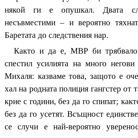
някой ги е опушкал. Двата с
несъвместими – и вероятно тяхна
Баретата до следствения нар.
Както и да е, МВР би трябвало
спестил усилията на много негови
Михаля: казваме това, защото е оч
хал на родната полиция гангстер от т
крие с години, без да го спипат; как
без да го усетят. Всъщност единств
се случи е най-вероятно уверено