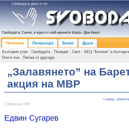
Свободата днес и тук
Свободата, Санчо, е едно от най-ценните блага - Дон Кихот
Политика
Литература
Визии
Други
България утре
|
Свободата
|
Позиция
|
Свят
|
АЕЦ "Белене" и българс
Очи в очи
|
Писма от другаде
|
„Залавянето” на Барет
акция на МВР
« назад
комента
8 Февруари 2009
Едвин Сугарев