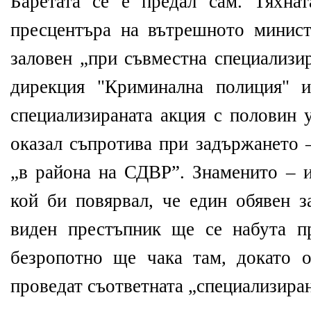
Баретата се е предал сам. Тяхна
пресцентъра на вътрешното минист
заловен „при съвместна специализи
дирекция "Криминална полиция" 
специализираната акция с половин у
оказал съпротива при задържането 
„в района на СДВР”. Знаменито – и
кой би повярвал, че един обявен з
виден престъпник ще се набута 
безропотно ще чака там, докато о
проведат съответната „специализиран