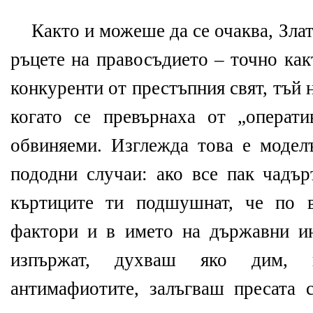
Както и можеше да се очаква, Злат
ръцете на правосъдието – точно как
конкуренти от престъпния свят, тъй 
когато се превърнаха от „операт
обвиняеми. Изглежда това е моделъ
пододни случаи: ако все пак чадър
къртиците ти подшушнат, че по 
фактори и в името на държавни ин
изпържат, духваш яко дим,
антимафиотите, залъгваш пресата 