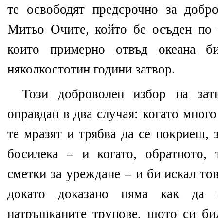
те освободят предсрочно за добр
Митьо Очите, който бе осъден по т
които примерно отвъд океана б
няколкостотин години затвор.
Този доброволен избор на зат
оправдан в два случая: когато мног
те мразят и трябва да се покриеш,
босилека – и когато, обратното,
сметки за уреждане – и би искал то
докато доказано няма как да
натръшканите трупове, щото си бил