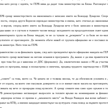
на като ресор с идеята, че ГЕРБ няма да дадат това министерство на Блока. Разговорът 
 ГЕРБ срещу министерството на икономиката е записано името на Божидар Лукарски. Спор
поста, според други Борисов изреждал министерства и имена, като стигнал до икономика
а и версия, според която името на Божидар Лукарски вече е било записано в министерск
дка какво се е случило в тъмните часове между заседанието на председателския съвет един
ментарната група на Блока твърдят, че не са чували за „резервите” и са били не по-мал
зултатите от преговорите. До момента обаче никой от групата официално не е поставил п
за министри. Нито тези на ГЕРБ.
авителство са на финалната права, след като президентът връчи официално мандата на ГЕР
ството срещу включване на негови искания в програмата. Да, важно е да има правителств
, при това без да е зависима от ДПС (формално). Да, изключително важно е РБ да участва
ката си програма, макар и поокастрена и смекчена, предвид трудното партньорство с ГЕРБ
совите” са това, което са. Че цената не е толкова висока, че да обезсмисля усилията и 
 от хората, на които сме гласували доверието си и се взимат около масата на преговорите,
сянката му вече се прокрадва иззад кулисите. А срещу сенките има само едно оръжие и то
ГЕРБ демонстративно неглижират въпросите за топлите връзки на номинирания за финанс
 априорна истина се приема и „запазеното място” на Вежди Рашидов във всеки кабинет 
ракът на КТБ), а именно кандидат-министърът на културата стана повод за първите протест
но.