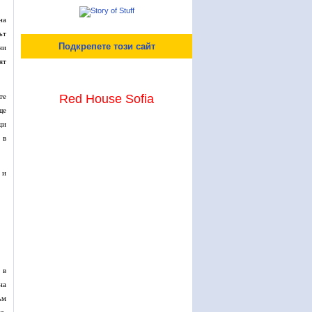
на
ът
Подкрепете този сайт
ни
ят
те
Red House Sofia
ще
ци
 в
 и
 в
на
ъм