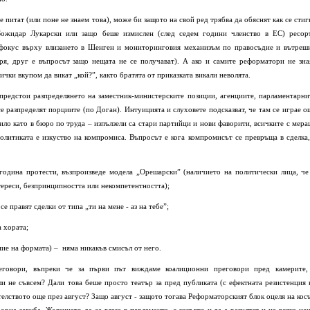
е питат (или поне не знаем това), може би защото на свой ред трябва да обяснят как се стиг
Божидар Лукарски или защо беше измислен (след седем години членство в ЕС) ресор
 фокус върху влизането в Шенген и мониторинговия механизъм по правосъдие и вътреш
аря, друг е въпросът защо нещата не се получават). А ако и самите реформатори не зна
ички вкупом да викат „кой?”, както братята от приказката викали неволята.
 предстои разпределянето на заместник-министерските позиции, агенциите, парламентарни
се разпределят порциите (по Доган). Интуицията и слуховете подсказват, че там се играе о
било като в бюро по труда – изпълзели са стари партийци и нови фаворити, всичките с мера
политиката е изкуство на компромиса. Въпросът е кога компромисът се превръща в сделка,
 година протести, възпроизведе модела „Орешарски” (наличието на политически лица, че
тереси, безпринципността или некомпетентността);
е правят сделки от типа „ти на мене - аз на тебе”;
а хората;
ие на формата) – няма никакъв смисъл от него.
еговори, въпреки че за първи път виждаме коалиционни преговори пред камерите,
ли не съвсем? Дали това беше просто театър за пред публиката (с ефектната резистенция 
лството още през август? Защо август - защото тогава Реформаторският блок оцеля на кос