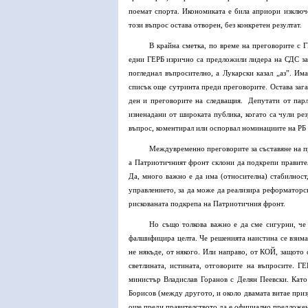
поемат спорта. Икономиката е била априори изключе
този въпрос остава отворен, без конкретен резултат.
В крайна сметка, по време на преговорите с
едни ГЕРБ изрично са предложили лидера на СДС за 
погледнал въпросително, а Лукарски казал „аз”. Им
списък още сутринта преди преговорите. Остава зага
ден и преговорите на следващия. Депутати от парла
изненадани от широката публика, когато са чули ре
въпрос, коментирал или оспорвал номинациите на РБ 
Междувременно преговорите за съставяне на пр
а Патриотичният фронт склони да подкрепи правител
Да, много важно е да има (относителна) стабилност
управлението, за да може да реализира реформаторс
рискованата подкрепа на Патриотичния фронт.
Но също толкова важно е да сме сигурни, че „
фалшифицира целта. Че решенията наистина се взимат
не някъде, от някого. Или направо, от КОЙ, защото 
светлината, истината, отговорите на въпросите. 
министър Владислав Горанов с Делян Пеевски. Като
Борисов (между другото, и около двамата витае приз
още преди правителството да е официално предложе