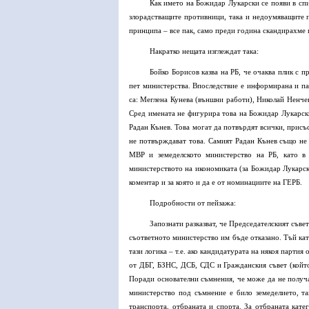
Как името на Божидар Лукарски се появи в спи
злорадстващите противници, така и недоумяващите п
принципа – все пак, само преди година скандирахме 
Накратко нещата изглеждат така:
Бойко Борисов казва на РБ, че очаква плик с 
пет министерства. Впоследствие е информирана и па
са: Меглена Кунева (външни работи), Николай Ненчев
Сред имената не фигурира това на Божидар Лукарски
Радан Кънев. Това могат да потвърдят всички, присъ
не потвърждават това. Самият Радан Кънев също не 
МВР и земеделското министерство на РБ, като в 
министерството на икономиката (за Божидар Лукарск
коментар и за която и да е от номинациите на ГЕРБ.
Подробности от пейзажа:
Запознати разказват, че Председателският съве
съответното министерство им бъде отказано. Тъй кат
тази логика – т.е. ако кандидатурата на някоя парти
от ДБГ, БЗНС, ДСБ, СДС и Гражданския съвет (който 
Поради основателни съмнения, че може да не получ
министерство под съмнение е било земеделието, т
транспорта, отбраната и спорта. За отбраната кат