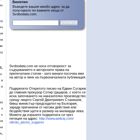
Бюлетин
по
Въведете вашия имейл адрес за да
получавате по-важните неща от
Svobodata.com.
ед
та
ия
ия
ко
од
Svobodata.com не носи отговорност за
Б,
съдържанието и авторските права на
препечатани статии - като винаги посочва име
о.
на автор и линк на първоначалната публикация.
 в
 и
Подкрепете Откритото писмо на Едвин Сугарев
до главния прокурор Сотир Цацаров, с което се
иска започването на наказателно производство
срещу лицето Сергей Дмитриевич Станишев,
да
бивш министър-председател на България,
заради причинени от негови действия или
 а
бездействия щети в размер на милиарди лева.
 е
Можете да изразите подкрепата си чрез
петиция на адрес:
http://www.peticiq.com/
ов
otkrito_pismo_sugarev
на
и,