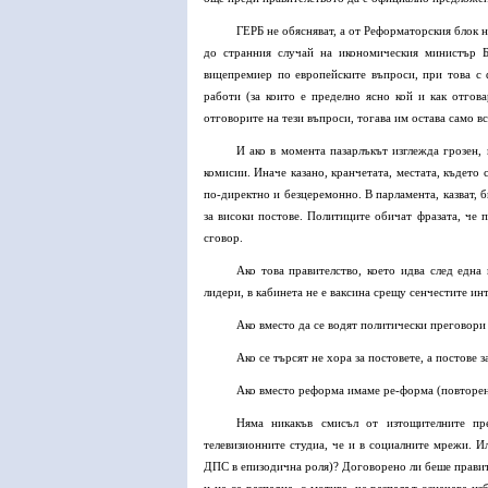
ГЕРБ не обясняват, а от Реформаторския блок н
до странния случай на икономическия министър 
вицепремиер по европейските въпроси, при това с
работи (за които е пределно ясно кой и как отгов
отговорите на тези въпроси, тогава им остава само вс
И ако в момента пазарлъкът изглежда грозен,
комисии. Иначе казано, кранчетата, местата, където 
по-директно и безцеремонно. В парламента, казват, 
за високи постове. Политиците обичат фразата, че 
сговор.
Ако това правителство, което идва след една
лидери, в кабинета не е ваксина срещу сенчестите ин
Ако вместо да се водят политически преговори с
Ако се търсят не хора за постовете, а постове з
Ако вместо реформа имаме ре-форма (повторен
Няма никакъв смисъл от изтощителните пр
телевизионните студиа, че и в социалните мрежи. И
ДПС в епизодична роля)? Договорено ли беше правите