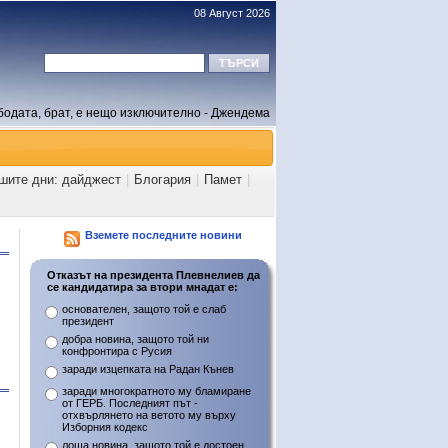
08 Август 2026
бодата, брат, е нещо изключително - Джендема
ашите дни: дайджест
|
Блогария
|
Памет
|
Вземете последните новини
Отказът на президента Плевнелиев да
се кандидатира за втори мнадат е:
основателен, защото той е слаб
президент
добра новина, защото той ни
конфронтира с Русия
заради изцепката на Радан Кънев
заради многократното му бламиране
от ГЕРБ. Последният път -
отхвърлянето на ветото му върху
Изборния кодекс
лоша новина, защото той е достоен