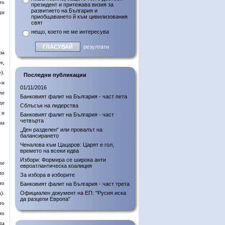
то
президент и притежава визия за
развитието на България и
ди
приобщаването й към цивилизования
свят
нещо, което не ме интересува
резултати
за
е,
).
Последни публикации
-н
01/11/2016
че
Банковият фалит на България - част пета
де
Сблъсък на лидерства
 и
Банковият фалит на България - част
четвърта
ма
„Ден разделен“ или провалът на
балансирането
Ченалова към Цацаров: Царят е гол,
времето на всеки идва
Избори: Формира се широка анти
че
евроатлантическа коалиция
по
За избора в изборите
но
Банковият фалит на България - част трета
).
Официален документ на ЕП: "Русия иска
да разцепи Европа"
то
но
да