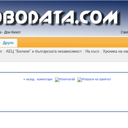
 - Дон Кихот
Сво
Други
ят
|
АЕЦ "Белене" и българската независимост
|
На късо
|
Хроника на н
« назад
коментари