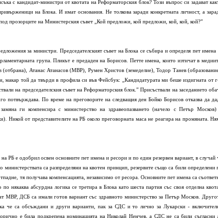
съка с кандидат-министри от квотата на Реформаторския блок? Този въпрос си задават как
ривърженици на Блока. И имат основания. Не толкова заради конкретната личност, а зара
под прозорците на Министерския съвет „Кой предложи, кой предложи, кой, кой, кой?”
предложения за министри. Председателският съвет на Блока се събира и определя пет имена 
рламентарната група. Пликът е предаден на Борисов. Петте имена, които изтичат в медиит
 (отбрана), Атанас Атанасов (МВР), Румен Христов (земеделие), Тодор Танев (образование
, макар той да твърди в профила си във Фейсбук: „Кандидатурата ми беше издигната от г
ствали на председателския съвет на Реформаторския блок.” Присъствали на заседанието оба
го потвърждава. По време на преговорите на следващия ден Бойко Борисов отказва да да
замяна ги компенсира с министерство на здравеопазването (начело с Петър Москов)
и). Никой от представителите на РБ около преговорната маса не реагира на промяната. Ня
т на РБ е одобрил освен основните пет имена и ресори и по един резервен вариант, в случай 
о министерствата са разпределяни на квотен принцип, резервите също са били определени 
я отпадне, тя получава компенсацията, независимо от ресора. Основните пет имена са съответ
по някаква абсурдна логика се третира в Блока като шеста партия със своя отделна квота
ат МВР, ДСБ са имали готов вариант със здравното министерство за Петър Москов. Друго
ака че са обсъждани и други варианти, пак за СДС и то лично за Лукарски - включител
егорично е била подкрепена номинацията на Николай Ненчев, а СДС не са били съгласни 