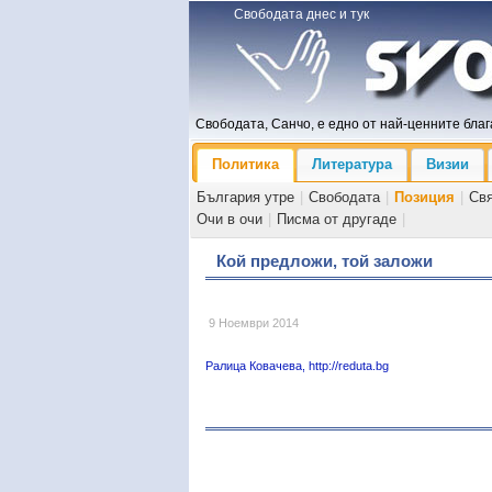
Свободата днес и тук
Свободата, Санчо, е едно от най-ценните блага
Политика
Литература
Визии
България утре
|
Свободата
|
Позиция
|
Св
Очи в очи
|
Писма от другаде
|
Кой предложи, той заложи
9 Ноември 2014
Ралица Ковачева, http://reduta.bg