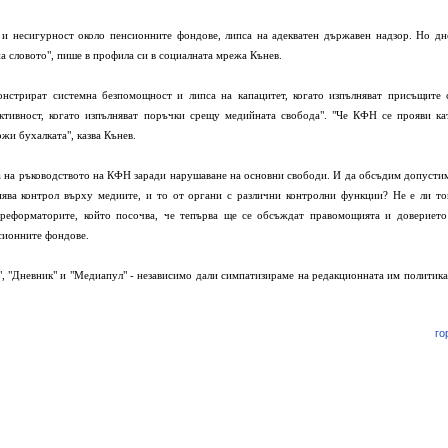
 и несигурност около пенсионните фондове, липса на адекватен държавен надзор. Но дн
на словото", пише в профила си в социалната мрежа Кънев.
онстрират системна безпомощност и липса на капацитет, когато изпълняват присъщите 
ктивност, когато изпълняват поръчки срещу медийната свобода". "Че КФН се прояви ка
ржи бухалката", казва Кънев.
а на ръководството на КФН заради нарушаване на основни свободи. И да обсъдим допусти
ява контрол върху медиите, и то от органи с различни контролни функции? Не е ли то
а реформаторите, който посочва, че тепърва ще се обсъждат правомощията и доверието
сионните фондове.
ал", "Дневник" и "Медиапул" - независимо дали симпатизираме на редакционната им политика
го