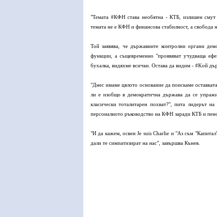
"Teмата
#‎КФН става необятна - КТБ, излишен смут
темата не е КФН и финансова стабилност, а свобода 
Той заявява, че държавните контролни органи дем
функции, а същевременно "проявяват учудваща ефе
бухалка, видяхме всички. Остава да видим -
#‎Koй дъ
"Днес имаме цялото основание да поискаме оставкат
ли е изобщо в демократична държава да се упражн
класически тоталитарен похват?", пита лидерът н
персоналното ръководство на КФН заради КТБ и пен
"И да кажем, освен Je suis Charlie и "Аз съм "Капит
дали те симпатизират на нас", завършва Кънев.