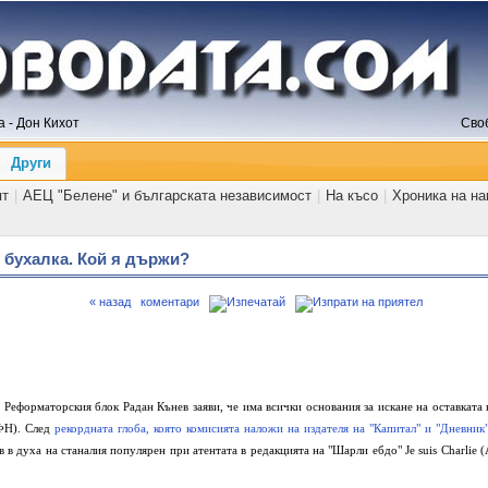
 - Дон Кихот
Сво
Други
ят
|
АЕЦ "Белене" и българската независимост
|
На късо
|
Хроника на н
 бухалка. Кой я държи?
« назад
коментари
 Реформаторския блок Радан Кънев заяви, че има всички основания за искане на оставката 
КФН). След
рекордната глоба, която комисията наложи на издателя на "Капитал" и "Дневник
в духа на станалия популярен при атентата в редакцията на "Шарли ебдо" Je suis Charlie (