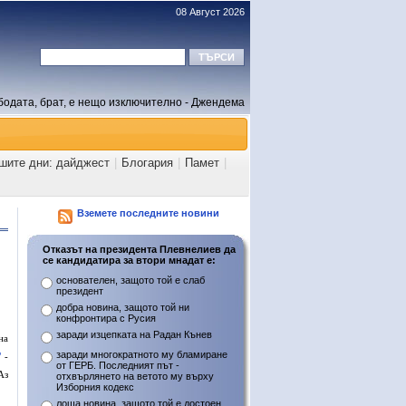
08 Август 2026
бодата, брат, е нещо изключително - Джендема
ашите дни: дайджест
|
Блогария
|
Памет
|
Вземете последните новини
Отказът на президента Плевнелиев да
се кандидатира за втори мнадат е:
основателен, защото той е слаб
президент
добра новина, защото той ни
конфронтира с Русия
заради изцепката на Радан Кънев
на
заради многократното му бламиране
"
-
от ГЕРБ. Последният път -
Аз
отхвърлянето на ветото му върху
Изборния кодекс
лоша новина, защото той е достоен