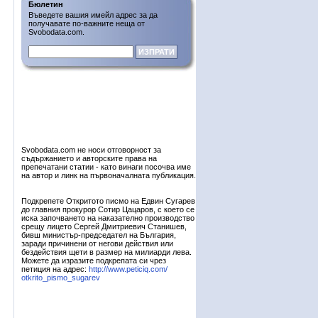
Бюлетин
Въведете вашия имейл адрес за да
получавате по-важните неща от
Svobodata.com.
Svobodata.com не носи отговорност за
съдържанието и авторските права на
препечатани статии - като винаги посочва име
на автор и линк на първоначалната публикация.
Подкрепете Откритото писмо на Едвин Сугарев
до главния прокурор Сотир Цацаров, с което се
иска започването на наказателно производство
срещу лицето Сергей Дмитриевич Станишев,
бивш министър-председател на България,
заради причинени от негови действия или
бездействия щети в размер на милиарди лева.
Можете да изразите подкрепата си чрез
петиция на адрес:
http://www.peticiq.com/
otkrito_pismo_sugarev