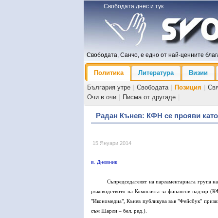
Свободата днес и тук
Свободата, Санчо, е едно от най-ценните блага
Политика
Литература
Визии
България утре
|
Свободата
|
Позиция
|
Св
Очи в очи
|
Писма от другаде
|
Радан Кънев: КФН се прояви като
15 Януари 2014
в. Дневник
Съпредседателят на парламентарната група на
ръководството на Комисията за финансов надзор (
"Икономедиа", Кънев публикува във "Фейсбук" призив 
съм Шарли – бел. ред.).