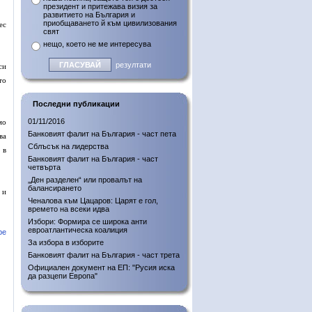
президент и притежава визия за
развитието на България и
приобщаването й към цивилизования
ес
свят
нещо, което не ме интересува
резултати
си
то
Последни публикации
01/11/2016
мо
Банковият фалит на България - част пета
ва
Сблъсък на лидерства
 в
Банковият фалит на България - част
четвърта
„Ден разделен“ или провалът на
балансирането
 и
Ченалова към Цацаров: Царят е гол,
времето на всеки идва
Избори: Формира се широка анти
евроатлантическа коалиция
ре
За избора в изборите
Банковият фалит на България - част трета
Официален документ на ЕП: "Русия иска
да разцепи Европа"