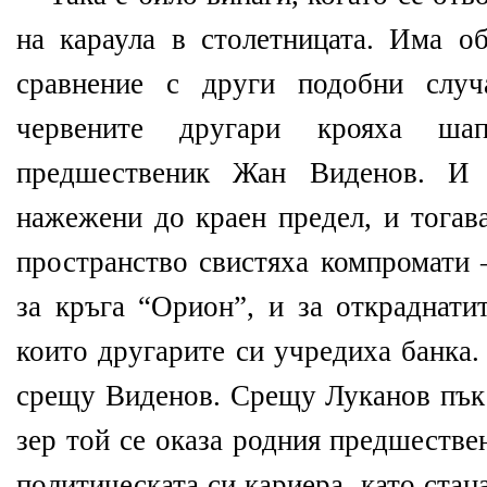
на караула в столетницата. Има об
сравнение с други подобни случ
червените другари крояха ша
предшественик Жан Виденов. И т
нажежени до краен предел, и тогав
пространство свистяха компромати –
за кръга “Орион”, и за откраднати
които другарите си учредиха банка.
срещу Виденов. Срещу Луканов пък 
зер той се оказа родния предшеств
политическата си кариера, като ста