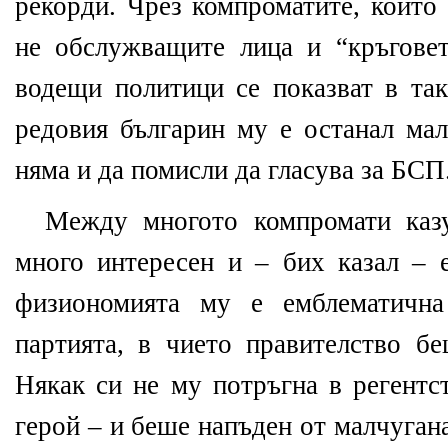
рекорди. Чрез компроматите, които 
не обслужващите лица и “кръгове
водещи политици се показват в так
редовия българин му е останал мал
няма и да помисли да гласува за БСП
Между многото компромати каз
много интересен и – бих казал – 
физиономията му е емблематичн
партията, в чието правителство б
Някак си не му потръгна в регентс
герой – и беше напъден от малчуган