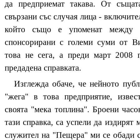
да предприемат такава. От същат
свързани със случая лица - включит
който също е упоменат между п
спонсорирани с големи суми от В
това не сега, а преди март 2008 г
предадена справката.
Изглежда обаче, че нейното публ
"жега" в това предприятие, извес
своята "мека топлина". Броени часо
тази справка, са успели да издирят
служител на "Пещера" ми се обади с