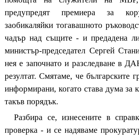
предупредят премиера за кору
заобикаляйки тогавашното ръководс
чадър над същите - и предадена л
министър-председател Сергей Стани
нея е започнато и разследване в ДА
резултат. Смятаме, че българските 
информирани, когато става дума за 
такъв порядък.
Разбира се, изнесените в справ
проверка - и се надяваме прокурат