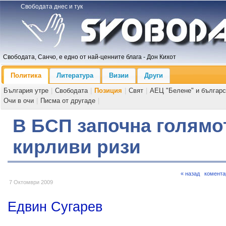
Свободата днес и тук
Свободата, Санчо, е едно от най-ценните блага - Дон Кихот
Политика
Литература
Визии
Други
България утре
|
Свободата
|
Позиция
|
Свят
|
АЕЦ "Белене" и българс
Очи в очи
|
Писма от другаде
|
В БСП започна голямо
кирливи ризи
« назад
комента
7 Октомври 2009
Едвин Сугарев