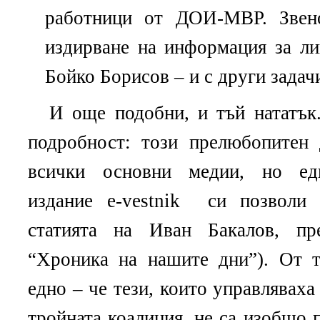
работници от ДОИ-МВР. Звено
издирване на информация за ли
Бойко Борисов – и с други задач
И още подобни, и тъй нататък
подробност: този прелюбопитен 
всички основни медии, но еди
издание
e-vestnik
си позволи 
статията на Иван Бакалов, пр
“Хроника на нашите дни”). От т
едно – че тези, които управляваха
тройната коалиция, не са изобщо 