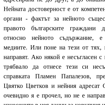
Нейната достоверност е от компете
органи - фактът за нейното същес
правото българските граждани 
относно нейното съдържание, е
медиите. Или поне на тези от тях,
направят. Ако някой е несъгласен с
трябвало да отнесе тези си несъ
справката Пламен Папалезов, пр
Цвятко Цветков и нейния адресат 
очевидно я е прочел, но не е напра