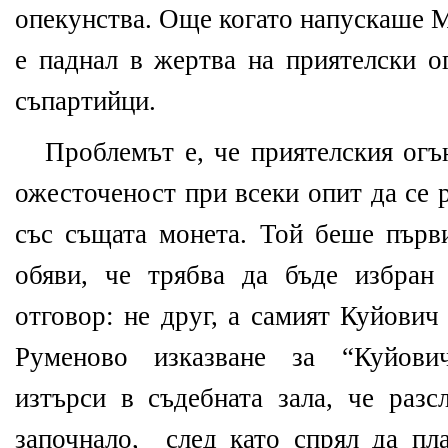
опекунства. Още когато напускаше МВ
е паднал в жертва на приятелски о
съпартийци.
Проблемът е, че приятелския огъ
ожесточеност при всеки опит да се 
със същата монета. Той беше първи
обяви, че трябва да бъде избра
отговор: не друг, а самият Куйович
Руменово изказване за “Куйови
изтърси в съдебната зала,
че
разс
започнало,
след като спрял да п