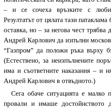
– и се сочеха връзките с люби
Резултатът от цялата тази патаклама
оставка, но – за негова чест трябва 
Андрей Карлович да изпълни московс
“Газпром” да положи ръка върху бъ
(Естествено, за неизпълнените пор
има и съответните наказания – и н
Андрей Карлович в отвъдното.)
Сега обаче ситуацията е малко п
провали и имаше достойнството д