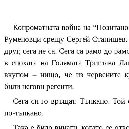
Копроматната война на “Позитано”
Руменовци срещу Сергей Станишев. 
друг, сега не са. Сега са рамо до ра
в епохата на Голямата Триглава Ла
вкупом – нищо, че из червените к
били негови регенти.
Сега си го връщат. Тъпкано. Той
по-тъпкано.
Така е било винаги, когато се от