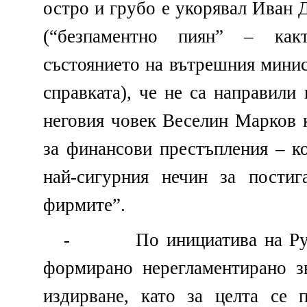
остро и грубо е укорявал Иван
(“безпаментно пиян” – как
състоянието на вътрешния минис
справката), че не са направили 
неговия човек Веселин Марков 
за финансови престъпления – к
най-сигурния нечин за постиг
фирмите”.
-
По инициатива на Р
формирано нерегламентирано з
издирване, като за целта се 