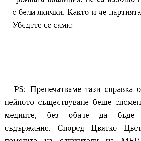
с бели якички. Както и че партията
Убедете се сами:
PS: Препечатваме тази справка от
нейното съществуване беше спомен
медиите, без обаче да бъде 
съдържание. Според Цвятко Цвет
помощта на служители на МВР,