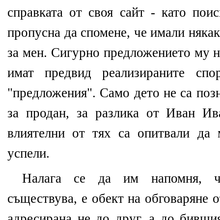
справката от своя сайт - като пои
пропусна да спомене, че имали няка
за мен. Сигурно предложението му н
имат предвид реализираните спо
"предложения". Само дето не са позн
за продан, за разлика от Иван И
влиятелни от тях са опитвали да 
успели.
Налага се да им напомня, ч
съществува, е обект на обговаряне о
адресирана не до друг, а до бивши