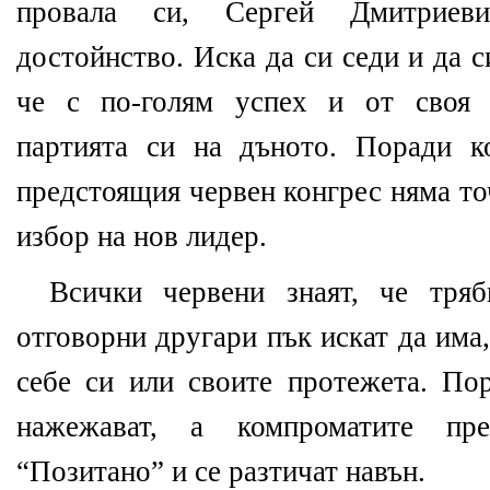
провала си, Сергей Дмитриев
достойнство. Иска да си седи и да 
че с по-голям успех и от своя 
партията си на дъното. Поради к
предстоящия червен конгрес няма то
избор на нов лидер.
Всички червени знаят, че тря
отговорни другари пък искат да има,
себе си или своите протежета. Пор
нажежават, а компроматите пр
“Позитано” и се разтичат навън.