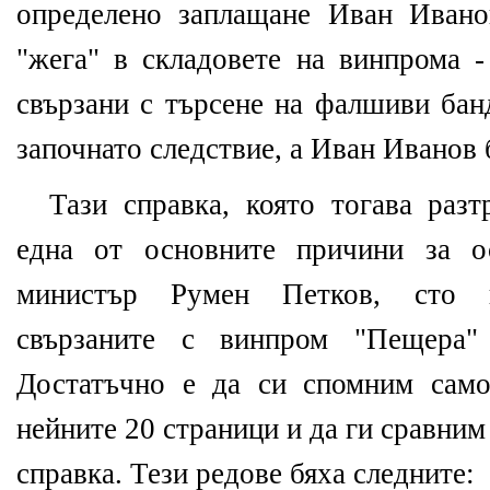
определено заплащане Иван Ивано
"жега" в складовете на винпрома -
свързани с търсене на фалшиви бан
започнато следствие, а Иван Иванов 
Тази справка, която тогава разт
една от основните причини за о
министър Румен Петков, сто п
свързаните с винпром "Пещера" 
Достатъчно е да си спомним само
нейните 20 страници и да ги сравним
справка. Тези редове бяха следните: