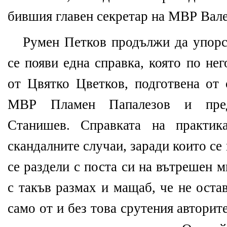
бившия главен секретар на МВР Вал
Румен Петков продължи да упорст
се появи една справка, която по не
от Цвятко Цветков, подготвена от
МВР Пламен Папалезов и пред
Станишев. Справката на практик
скандалните случаи, заради които с
се раздели с поста си на вътрешен 
с такъв размах и мащаб, че не оста
само от и без това срутения авторит