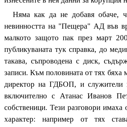
изнесените в нея данни за корупция 
Няма как да не добавя обаче, 
невинността на "Пещера" АД във вр
малкото защото пак през март 2008
публикуваната тук справка, до меди
такава, съпроводена с диск, съдъ
записи. Към половината от тях бяха
директор на ГДБОП, и служители 
включително с Атанас Иванов Пет
собственици. Тези разговори имаха
характер: например от тях ста