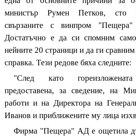
една от основните причини за о
министър Румен Петков, сто п
свързаните с винпром "Пещера" 
Достатъчно е да си спомним само
нейните 20 страници и да ги сравним
справка. Тези редове бяха следните:
"След като гореизложенат
предоставена, за сведение, на М
работи и на Директора на Генерал
Иванов и приближените му лица изхв
Фирма "Пещера" АД е ощетила дъ