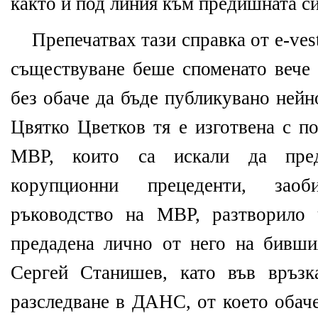
както и под линия към предишната си
Препечатвах тази справка от e-ves
съществуване беше споменато вече 
без обаче да бъде публикувано ней
Цвятко Цветков тя е изготвена с п
МВР, които са искали да пред
корупционни прецеденти, заоб
ръководство на МВР, разтворило
предадена лично от него на бивши
Сергей Станишев, като във връзк
разследване в ДАНС, от което обаче