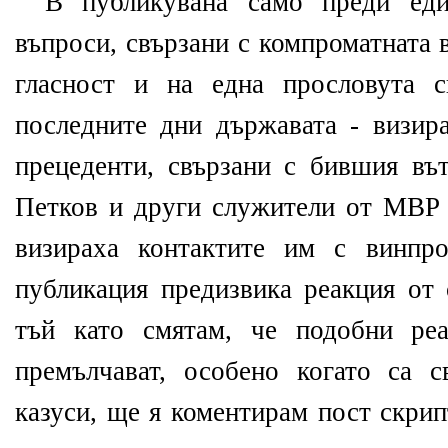
В публикувана само преди еди
въпроси, свързани с компроматната 
гласност и на една прословута с
последните дни държавата - визи
прецеденти, свързани с бившия в
Петков и други служители от МВР -
визираха контактите им с винпр
публикация предизвика реакция от 
тъй като смятам, че подобни ре
премълчават, особено когато са 
казуси, ще я коментирам пост скрип