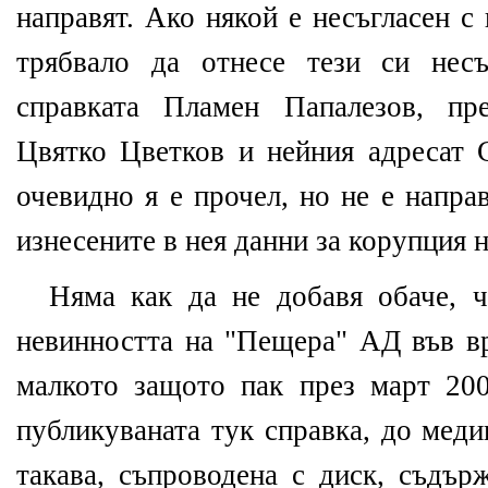
направят. Ако някой е несъгласен с
трябвало да отнесе тези си несъ
справката Пламен Папалезов, пр
Цвятко Цветков и нейния адресат 
очевидно я е прочел, но не е напра
изнесените в нея данни за корупция 
Няма как да не добавя обаче, 
невинността на "Пещера" АД във вр
малкото защото пак през март 2008
публикуваната тук справка, до меди
такава, съпроводена с диск, съдъ