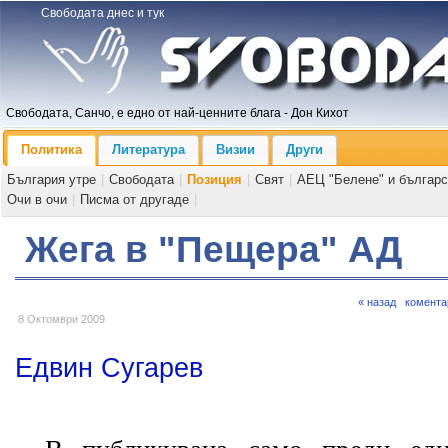
Свободата днес и тук
Свободата, Санчо, е едно от най-ценните блага - Дон Кихот
Политика
Литература
Визии
Други
България утре
|
Свободата
|
Позиция
|
Свят
|
АЕЦ "Белене" и българс
Очи в очи
|
Писма от другаде
|
Жега в "Пещера" АД
« назад
комента
8 Октомври 2009
Едвин Сугарев