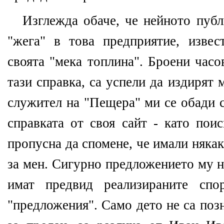
Изглежда обаче, че нейното публ
"жега" в това предприятие, извес
своята "мека топлина". Броени часо
тази справка, са успели да издирят
служител на "Пещера" ми се обади с
справката от своя сайт - като пои
пропусна да спомене, че имали няка
за мен. Сигурно предложението му н
имат предвид реализираните спо
"предложения". Само дето не са позн