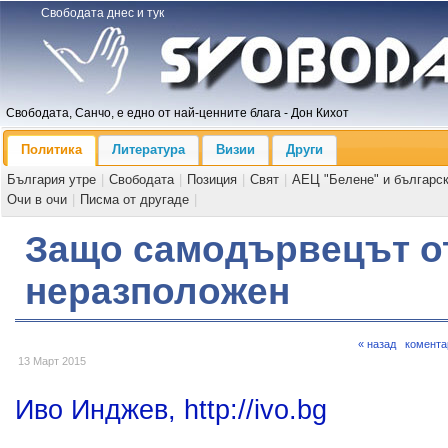
Свободата днес и тук
Свободата, Санчо, е едно от най-ценните блага - Дон Кихот
Политика
Литература
Визии
Други
България утре
|
Свободата
|
Позиция
|
Свят
|
АЕЦ "Белене" и българс
Очи в очи
|
Писма от другаде
|
Защо самодървецът о
неразположен
« назад
комента
13 Март 2015
Иво Инджев, http://ivo.bg