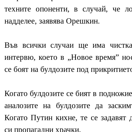
техните опоненти, в случай, че л
надделее, заявява Орешкин.
Във всички случаи ще има чистк
интервю, което в „Новое время” но
се боят на булдозите под прикритиет
Когато булдозите се бият в подножи
аналозите на булдозите да заски
Когато Путин кихне, те се задавят 
си пропагадни храчки.