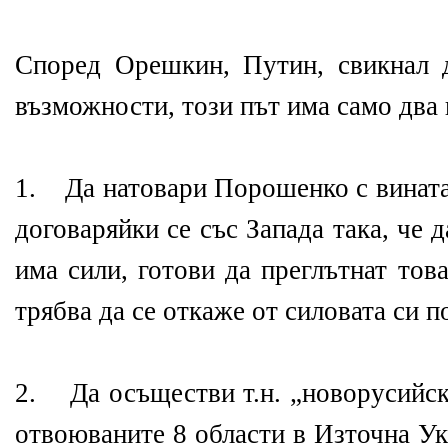
Според Орешкин, Путин, свикнал 
възможности, този път има само два 
1. Да натовари Порошенко с вината 
договаряйки се със Запада така, че 
има сили, готови да преглътнат тов
трябва да се откаже от силовата си п
2. Да осъществи т.н. „новорусийск
отвоюваните 8 области в Източна Ук