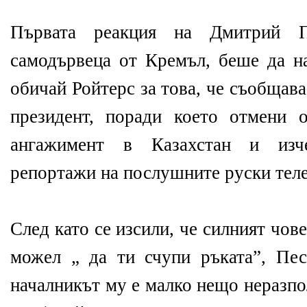
Първата реакция на Дмитрий П
самодървеца от Кремъл, беше да на
обичай Ройтерс за това, че съобщава
президент, поради което отмени 
ангажимент в Казахстан и изч
репортажи на послушните руски теле
След като се изсили, че силният чов
можел „ да ти счупи ръката”, Пес
началникът му е малко нещо неразп