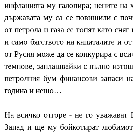
инфлацията му галопира; цените на 
държавата му са се повишили с поч
от петрола и газа се топят като сняг
и само бягството на капиталите и о
от Русия може да се конкурира с вси
темпове, заплашвайки с пълно изтощ
петролния бум финансови запаси на
година и нещо…
На всичко отгоре - не го уважават 
Запад и ще му бойкотират любимот