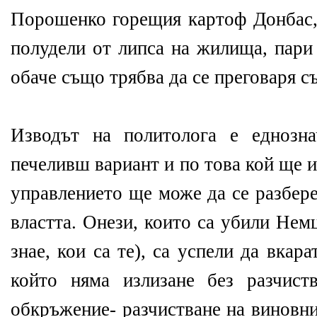
Порошенко горещия картоф Донбас,
полудели от липса на жилища, пари 
обаче също трябва да се преговаря съ
Изводът на политолога е еднозн
печеливш вариант и по това кой ще и
управлението ще може да се разбере
властта. Онези, които са убили Нем
знае, кои са те), са успели да вкара
който няма излизане без разчист
обкръжение- разчистване на виновни