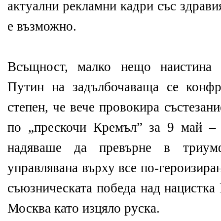
актуални рекламни кадри със здрави
е възможно.
Всъщност, малко нещо наистина 
Путин на задълбочаваща се конфр
степен, че вече провокира състезан
по „прескочи Кремъл” за 9 май – 
надяваше да превърне в триум
управлявана върху все по-героизира
съюзническата победа над нацистка 
Москва като изцяло руска.