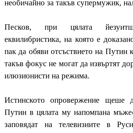
необичайно за такъв супермужик, на
Песков, при цялата йезуит
еквилибристика, на която е доказан
пак да обяви отсъствието на Путин 
такъв фокус не могат да извъртят до
илюзионисти на режима.
Истинското опровержение щеше д
Путин в цялата му напомпана мъжес
заповядат на телевизиите в Рус