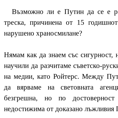
Възможно ли е Путин да се е р
треска, причинена от 15 годишно
нарушено храносмилане?
Нямам как да знаем със сигурност, 
научили да разчитаме съветско-руск
на медии, като Ройтерс. Между Пут
да вярваме на световната аген
безгрешна, но по достовернос
недостижима от доказано лъжливия 