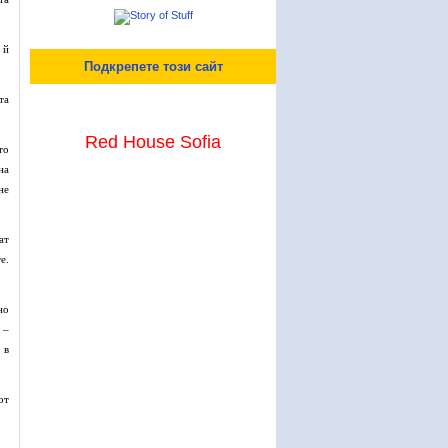
 й
Подкрепете този сайт
та
Red House Sofia
то
на
не
ат
е.
но
 –
 в
от