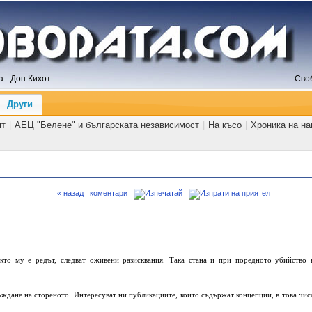
 - Дон Кихот
Сво
Други
ят
|
АЕЦ "Белене" и българската независимост
|
На късо
|
Хроника на н
« назад
коментари
акто му е редът, следват оживени разисквания. Така стана и при поредното убийство 
съждане на стореното. Интересуват ни публикациите, които съдържат концепции, в това чис