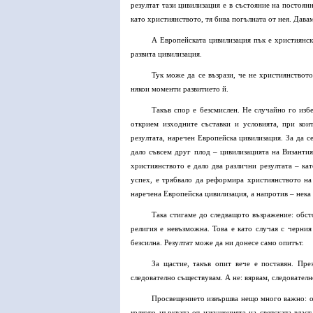
резултат тази цивилизация е в състояние на постоян
като християнството, тя бива погълната от нея. Дава
А Европейската цивилизация пък е християнск
развита цивилизация.
Тук може да се възрази, че не християнствот
някои моменти развитието й.
Такъв спор е безсмислен. Не случайно го изб
открием изходните съставки и условията, при кои
резултата, наречен Европейска цивилизация. За да с
дало съвсем друг плод – цивилизацията на Византия
християнството е дало два различни резултата – ка
успех, е трябвало да реформира християнството на 
наречена Европейска цивилизация, а напротив – нека
Така стигаме до следващото възражение: обсто
религия е невъзможна. Това е като случая с черния
безсилна. Резултат може да
ни донесе само опитът.
За щастие, такъв опит вече е поставян. Пр
следователно съществувам. А не: вярвам, следовател
Просвещението извършва нещо много важно: от
колкото църквата от изкушенията на светската власт