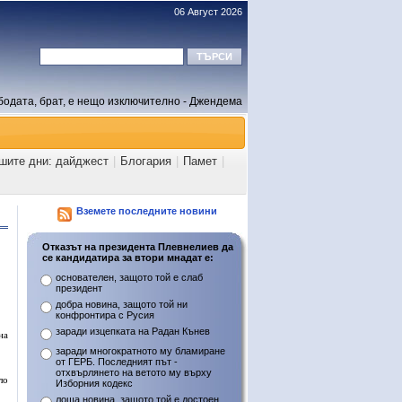
06 Август 2026
бодата, брат, е нещо изключително - Джендема
ашите дни: дайджест
|
Блогария
|
Памет
|
Вземете последните новини
Отказът на президента Плевнелиев да
се кандидатира за втори мнадат е:
основателен, защото той е слаб
президент
добра новина, защото той ни
конфронтира с Русия
заради изцепката на Радан Кънев
на
заради многократното му бламиране
от ГЕРБ. Последният път -
отхвърлянето на ветото му върху
ло
Изборния кодекс
лоша новина, защото той е достоен