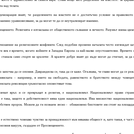
а над телата.
емокрация знаят, че разделението на властите не е достатъчно условие за правилното
аимно уравновесяване, за да могат те да се неутрализират взаимно.
щението. Религията е изтласкана от общественото съзнание в личното. Разумът взима цяла
тношение на религиозните конфликти. След подобни промени началата често изглеждат ка
ти век е времето, когато войните в Западна Европа са най-малко опустошителни. Времето 
е станала само
спорт на
кралете.
А кралете добре знаят до къде могат да стигнат, за да 
 започва да се опомня. Даврандисва се, така да се каже. Осъзнава, че глави могат да се реж
иянската – например, в името на свободата, равенството и братството между човецит
енската революция гръмогласно оповестяват това.
вземат връх и се превръщат в религия, е национализмът. Национализмът прави стран
а е така, защото в действителност няма един национализъм. Има множество национализми
 собствен пророк. Можем да ги познаем лесно - обикновено бюстовете им стоят на площада
е естествено човешко чувство за принадлежност към някаква общност и, като такъв, е част 
гиозния вакуум, създаден от Просвещението.