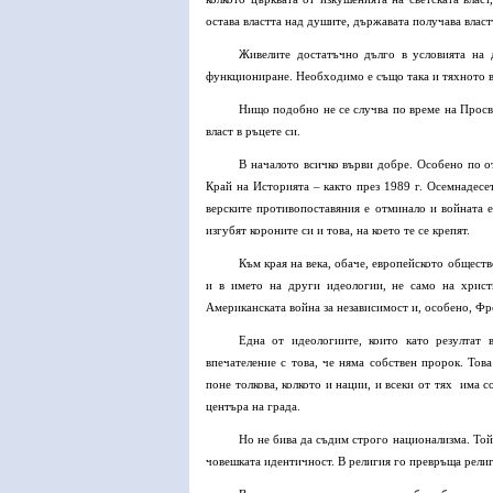
остава властта над душите, държавата получава властт
Живелите достатъчно дълго в условията на д
функциониране. Необходимо е също така и тяхното вз
Нищо подобно не се случва по време на Просве
власт в ръцете си.
В началото всичко върви добре. Особено по о
Край на Историята – както през 1989 г. Осемнадесе
верските противопоставяния е отминало и войната 
изгубят короните си и това, на което те се крепят.
Към края на века, обаче, европейското общество
и в името на други идеологии, не само на христ
Американската война за независимост и, особено, Фр
Една от идеологиите, които като резултат 
впечателение с това, че няма собствен пророк. Тов
поне толкова, колкото и нации, и всеки от тях има
центъра на града.
Но не бива да съдим строго национализма. Той 
човешката идентичност. В религия го превръща рели