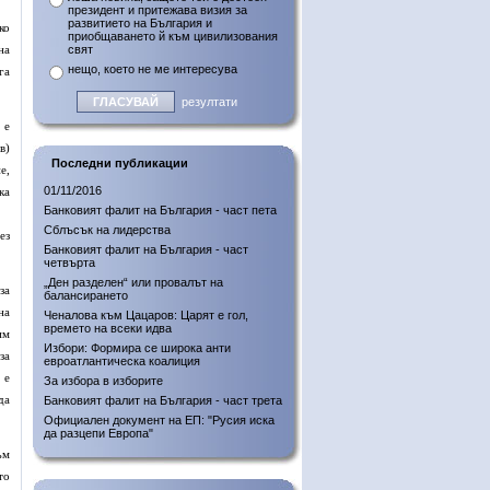
президент и притежава визия за
развитието на България и
ко
приобщаването й към цивилизования
на
свят
нещо, което не ме интересува
га
резултати
 е
в)
Последни публикации
е,
01/11/2016
ка
Банковият фалит на България - част пета
Сблъсък на лидерства
ез
Банковият фалит на България - част
четвърта
„Ден разделен“ или провалът на
за
балансирането
на
Ченалова към Цацаров: Царят е гол,
времето на всеки идва
им
Избори: Формира се широка анти
за
евроатлантическа коалиция
 е
За избора в изборите
да
Банковият фалит на България - част трета
Официален документ на ЕП: "Русия иска
да разцепи Европа"
ъм
то