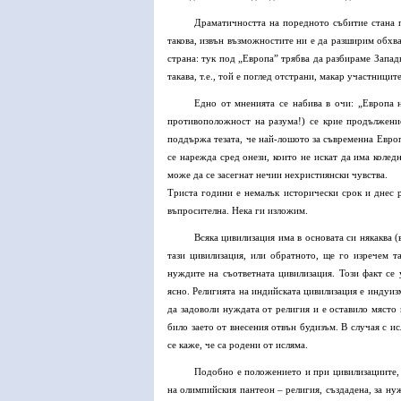
Драматичността на поредното събитие стана п
такова, извън възможностите ни е да разширим обхва
страна: тук под „Европа” трябва да разбираме Запад
такава, т.е., той е поглед отстрани, макар участниците
Едно от мненията се набива в очи: „Европа н
противоположност на разума!) се крие продължени
поддържа тезата, че най-лошото за съвременна Европа
се нарежда сред онези, които не искат да има колед
може да се засегнат нечии нехристиянски чувства.
Триста години е немалък исторически срок и днес 
въпросителна. Нека ги изложим.
Всяка цивилизация има в основата си някаква (
тази цивилизация, или обратното, ще го изречем та
нуждите на съответната цивилизация. Този факт се
ясно. Религията на индийската цивилизация е индуиз
да задоволи нуждата от религия и е оставило място 
било заето от внесения отвън будизъм. В случая с 
се каже, че са родени от исляма.
Подобно е положението и при цивилизациите, 
на олимпийския пантеон – религия, създадена, за ну