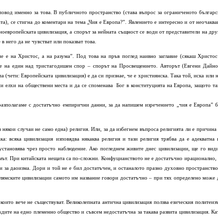
овод именно за това. В публичното пространство (става въпрос за ограниченото българс
та), се стигна до коментари на тема „Чия е Европа?”. Явлението е интересно и от неочаква
ноевропейската цивилизация, а спорът за нейната същност се води от представители на дру
 в него да не чувстват или показват това.
е е на Христос, а на разума”. Под това на пръв поглед наивно заглавие (сякаш Христос
е на един над тристагодишен спор – спорът на Просвещението. Авторът (Евгени Дайно
 (чети: Европейската цивилизация) е да си признае, че е християнска. Така той, иска или н
ни елхи на обществени места и да се споменава Бог в конституцията на Европа, защото та
разполагаме с достатъчно емпирични данни, за да напишем изречението „чия е Европа” б
в някои случаи не само една) религия. Или, за да избегнем въпроса религията ли е причина 
ка: всяка цивилизация изповядва някаква религия и тази религия трябва да е адекватна 
 установява чрез просто наблюдение. Ако погледнем живите днес цивилизации, ще го вид
мът. При китайската нещата са по-сложни. Конфуцианството не е достатъчно ирационално, 
и за даоизма. Дори и той не е бил достатъчен, и останалото празно духовно пространство
ислямските цивилизации самото им название говори достатъчно – при тях определено може 
които вече не съществуват. Великолепната антична цивилизация ползва езическия политеиз
ждите на едно племенно общество и съвсем недостатъчна за такава развита цивилизация. Ка