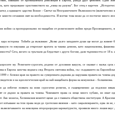
ствие, извикано от промишлената революция в Европа, ражда друг феномен. Един лов
та, като преразкаже християнството на „езика на разума”. Бог отец е наречен „Историчес
атът, а идващото царство Божие – Светът на Неограничените Възможности (включително и
ще замести сегашния свят на необходимостта. И всичко това може да се постигне много лес
игии войни са пропорционално по-мащабни от религиозните войни преди Просвещението, н
а кара историка Тойнби да възкликне: „Колко дълго западните души ще могат да живеят б
вакуум ги изкушава да открехнат вратата за такива демони, като национализма, фашизма
мостта? Сега, когато са тръгнали да блудстват с други богове, дали търпимостта от 18 в. 
просите му. Религиите-сурогати, родени от духовния вакуум, се оказват с малък срок 
зма в Европа започва веднага след Втората световна война, със създаването на Европейска
1999 г. бележи края на правото на суверенната държава да нарушава правата на човека до
 свидетели и на идеологическия край на най-мащабната форма на комунизъм – болшевизма.
си да избегне появата на нови сурогатни религии, и същевременно да подложи някак
вят се държи за правата на човека. Човешките права са нещо много хубаво, но имат ед
нт. Ако можеха, Хелзинкския комитет щеше да е главната обществена институция. А Красим
т изтъкване на тези права води до гротескни явления – като сакрализирането, едва ли не, 
 възвеличаването на неколцина второразредни карикатуристи, проявили много лошия вкус 