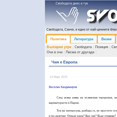
Свободата днес и тук
Свободата, Санчо, е едно от най-ценните блага
Политика
Литература
Визии
България утре
|
Свободата
|
Позиция
|
Св
Очи в очи
|
Писма от другаде
|
Чия е Европа
14 Март 2015
Веселин Кандимиров
След всяка изява на ислямския тероризъм, к
карикатуристи в Париж.
Тук ни интересува, разбира се, не простото о
и по-далечни: Откъде идем? Кои сме? Къде отиваме?