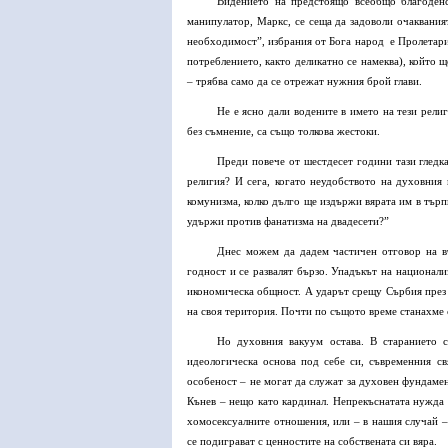
Видението на предстоящо всеобщо благоден
манипулатор, Маркс, се сеща да задоволи очаквания
необходимост”, избрания от Бога народ е Пролетари
потреблението, както деликатно се намеква), който 
– трябва само да се отрежат нужния брой глави.
Не е ясно дали водените в името на тези рел
без съмнение, са също толкова жестоки.
Преди повече от шестдесет години тази гледк
религия? И сега, когато неудобството на духовния 
комунизма, колко дълго ще издържи вярата им в търпи
удържи против фанатизма на двадесети?”
Днес можем да дадем частичен отговор на въ
годност и се развалят бързо. Упадъкът на национали
икономическа общност. А ударът срещу Сърбия през 
на своя територия. Почти по същото време станахме
Но духовния вакуум остава. В старанието 
идеологическа основа под себе си, съвременния с
особеност – не могат да служат за духовен фундаме
Кънев – нещо като кардинал. Непрекъснатата нужда о
хомосексуалните отношения, или – в нашия случай –
се подиграват с ценностите на собствената си вяра.