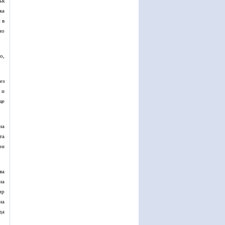
ък
ка
 в
но
о,
ез
 и
ще
на
та
ри
ва
на
ир
на
да