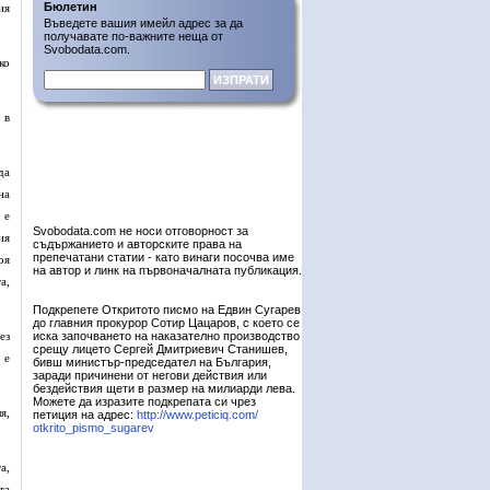
Бюлетин
ия
Въведете вашия имейл адрес за да
получавате по-важните неща от
Svobodata.com.
ко
 в
да
на
 е
Svobodata.com не носи отговорност за
ия
съдържанието и авторските права на
препечатани статии - като винаги посочва име
оя
на автор и линк на първоначалната публикация.
а,
Подкрепете Откритото писмо на Едвин Сугарев
до главния прокурор Сотир Цацаров, с което се
ез
иска започването на наказателно производство
срещу лицето Сергей Дмитриевич Станишев,
 е
бивш министър-председател на България,
заради причинени от негови действия или
бездействия щети в размер на милиарди лева.
Можете да изразите подкрепата си чрез
я,
петиция на адрес:
http://www.peticiq.com/
otkrito_pismo_sugarev
а,
та