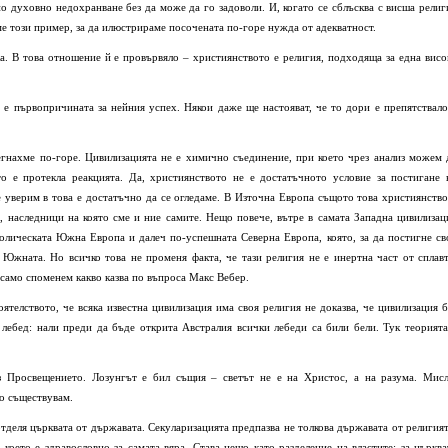
но духовно недохранване без да може да го задоволи. И, когато се сблъсква с висша религ
ме този пример, за да илюстрираме посочената по-горе нужда от адекватност.
а. В това отношение й е провървяло – християнството е религия, подходяща за една висо
о е първопричината за нейния успех. Някои даже ще настояват, че то дори е препятствало
егнахме по-горе. Цивилизацията не е химично съединение, при което чрез анализ можем 
то е протекла реакцията. Да, християнството не е достатъчното условие за постигане 
е уверим в това е достатъчно да се огледаме. В Източна Европа същото това християнство
, наследници на която сме и ние самите. Нещо повече, вътре в самата Западна цивилизац
толическата Южна Европа и далеч по-успешната Северна Европа, която, за да постигне св
Южната. Но всичко това не променя факта, че тази религия не е инертна част от сплавт
 само споменем какво казва по въпроса Макс Вебер.
ятелството, че всяка известна цивилизация има своя религия не доказва, че цивилизация б
 лебед: нали преди да бъде открита Австралия всички лебеди са били бели. Тук теорията
ез Просвещението. Лозунгът е бил същия – светът не е на Христос, а на разума. Мисл
но съществувам.
деля църквата от държавата. Секуларизацията предпазва не толкова държавата от религият
, което е здравословно за самата вяра. Става нещо като разделение на властите: за църква