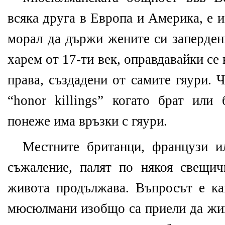
всяка друга в Европа и Америка, е 
морал да държи жените си заперден
харем от 17-ти век, оправдавайки се
права, създадени от самите гяури. 
“
honor
killings
” когато брат или
понеже има връзки с гяури.
Местните британци, французи и
съжаление, палят по някоя свещи
живота продължава. Въпросът е ка
мюсюлмани изобщо са приели да жив