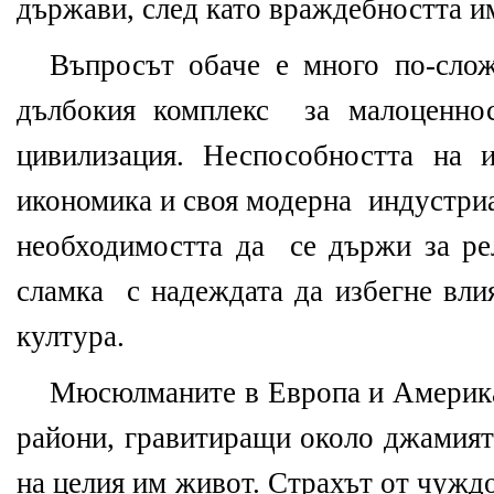
държави, след като враждебността и
Въпросът обаче е много по-сло
дълбокия комплекс
за малоценно
цивилизация. Неспособността на 
икономика и своя модерна
индустриа
необходимостта да
се държи за ре
сламка
с надеждата да избегне вли
култура.
Мюсюлманите в Европа и Америка 
райони, гравитиращи около джамият
на целия им живот. Страхът от чужд