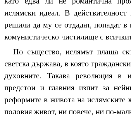
като едва ли не романтична про
ислямски идеал. В действителност 
решили да му се отдадат, попадат в
комунистическо чистилище с всички
По същество, ислямът плаща ск
светска държава, в която граждански
духовните. Такава революция в и
предстои и главния изпит за ней
реформите в живота на ислямските 
половия живот, ни повече, ни по-мал