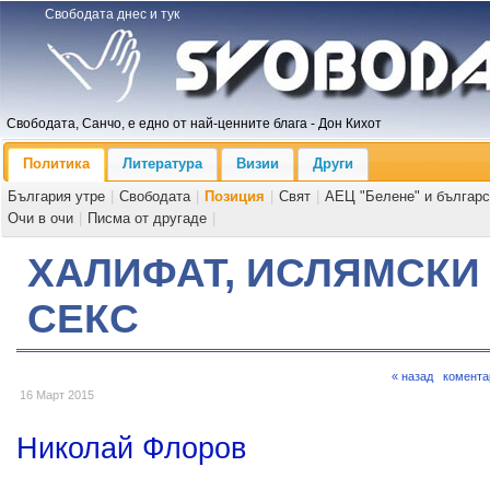
Свободата днес и тук
Свободата, Санчо, е едно от най-ценните блага - Дон Кихот
Политика
Литература
Визии
Други
България утре
|
Свободата
|
Позиция
|
Свят
|
АЕЦ "Белене" и българс
Очи в очи
|
Писма от другаде
|
ХАЛИФАТ, ИСЛЯМСКИ
СЕКС
« назад
комента
16 Март 2015
Николай Флоров