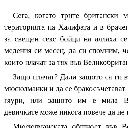
Сега, когато трите британски 
територията на Халифата и в брачен
за свещен секс бойци на аллаха се
медения си месец, да си спомним, ч
които плачат за тях във Великобрита
Защо плачат? Дали защото са ги в
мюсюлманки и да се бракосъчетават с
гяури, или защото им е мила Ве
девичките може никога повече да не 
Мюсюлманската общност във Ве