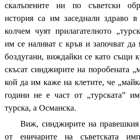
скалъпените ни по съветски обр
история са им заседнали здраво в 
колчем чуят прилагателното „турск
им се наливат с кръв и започват да
боздугани, виждайки се като същи 
скъсат синджирите на поробената „
кой да им каже на клетите, че „май
години не е част от „турската” им
турска, а Османска.
Виж, синджирите на правешкия 
от еничарите на съветската им