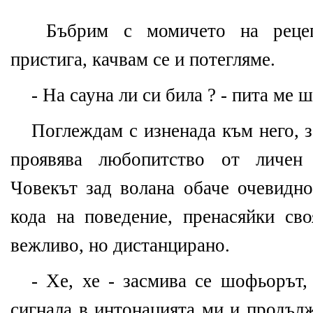
Бъбрим с момичето на рецеп
пристига, качвам се и потегляме.
- На сауна ли си била ? - пита ме 
Поглеждам с изненада към него, з
проявява любопитство от личен 
Човекът зад волана обаче очевидно
кода на поведение, пренасяйки сво
вежливо, но дистанцирано.
- Хе, хе - засмива се шофьорът,
сигнала в интонацията ми и продъл