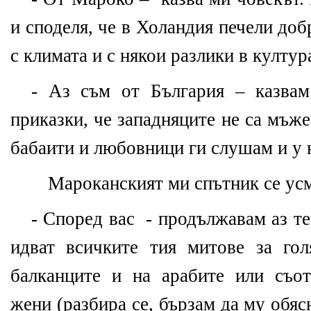
и споделя, че в Холандия печели доб
с климата и с някои разлики в култур
- Аз съм от България – казвам
приказки, че западняците не са мъже
бабаити и любовници ги слушам и у 
Мароканският ми спътник се ус
- Според вас
- продължавам аз те
идват всичките тия митове за го
балканците и на арабите или съот
жени (разбира се, бързам да му обясн