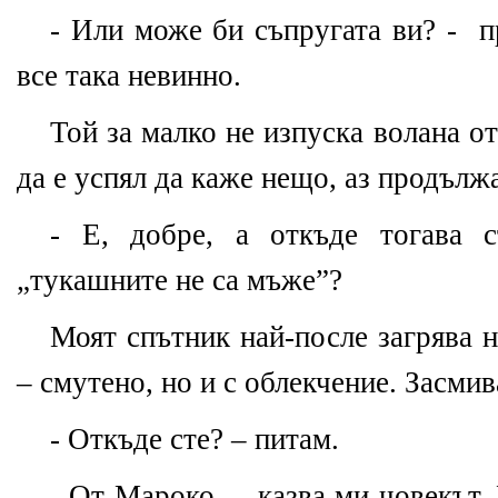
- Или може би съпругата ви? -
п
все така невинно.
Той за малко не изпуска волана о
да е успял да каже нещо, аз продълж
- Е, добре, а откъде тогава с
„тукашните не са мъже”?
Моят спътник най-после загрява н
– смутено, но и с облекчение. Засмива
- Откъде сте? – питам.
- От Мароко –
казва ми човекът.