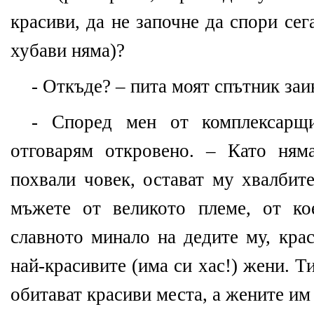
красиви, да не започне да спори сег
хубави няма)?
- Откъде? – пита моят спътник заи
- Според мен от комплексарщ
отговарям откровено. – Като ням
похвали човек, остават му хвалбит
мъжете от великото племе, от ко
славното минало на дедите му, кра
най-красивите (има си хас!) жени. Т
обитават красиви места, а жените им 