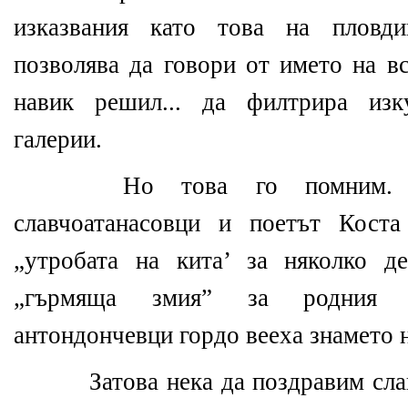
изказвания като това на пловди
позволява да говори от името на в
навик решил... да филтрира изк
галерии.
Но това го помним. 
славчоатанасовци и поетът Кост
„утробата на кита’ за няколко д
„гърмяща змия” за родния со
антондончевци гордо вееха знамето 
Затова нека да поздравим сла