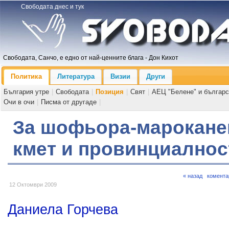
Свободата днес и тук
Свободата, Санчо, е едно от най-ценните блага - Дон Кихот
Политика
Литература
Визии
Други
България утре
|
Свободата
|
Позиция
|
Свят
|
АЕЦ "Белене" и българс
Очи в очи
|
Писма от другаде
|
За шофьора-марокане
кмет и провинциалнос
« назад
комента
12 Октомври 2009
Даниела Горчева