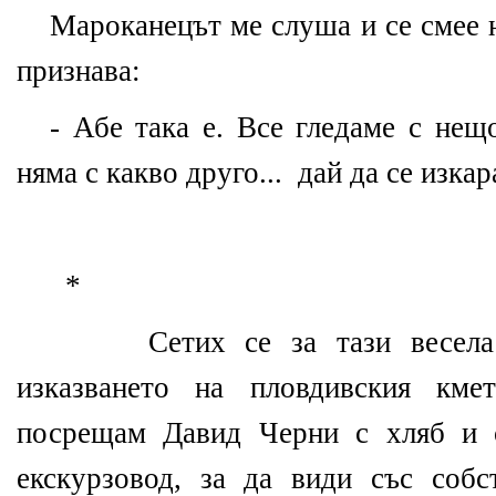
Мароканецът ме слуша и се смее н
признава:
- Абе така е. Все гледаме с нещ
няма с какво друго...
дай да се изка
*
Сетих се за тази весела
изказването на пловдивския кме
посрещам Давид Черни с хляб и 
екскурзовод, за да види със соб