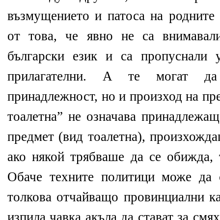
възмущението и патоса на родните 
от това, че явно не са внимавал
български език и са пропуснали 
прилагателни. А те могат да
принадлежност, но и произход на пр
тоалетна” не означава принадлежащ
предмет (вид тоалетна), произхожд
ако някой трябваше да се обижда, 
Обаче техните политици може да 
толкова отчайващо провинциални ка
изпила чавка акъла да стават за смя