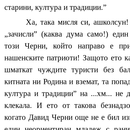
старини, култура и традиции.”
Ха, така мисля си, ашколсун
„зачисли” (каква дума само!) един
този Черни, който направо е пр
нашенските патриоти! Защото ето ка
шматкат чуждите туристи без бал
китната ни Родина и вземат, та попа
култура и традиции” на ...хм... не
клекала. И ето от такова безнадз
когато Давид Черни още не е бил из
един неориентиран младеж с рани