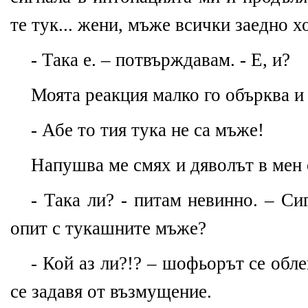
те тук... жени, мъже всички заедно хо
- Така е. – потвърждавам. - Е, и?
Моята реакция малко го обърква и 
- Абе то тия тука не са мъже!
Напушва ме смях и дяволът в мен 
- Така ли? - питам невинно. – Си
опит с тукашните мъже?
- Кой аз ли?!? – шофьорът се обл
се задавя от възмущение.