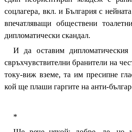
соцлагера, вкл. и България с нейнат
впечатляващи обществени тоалетн
дипломатически скандал.
И да оставим дипломатическия 
свръхчувствителни бранители на чес
току-виж вземе, та им пресипне гла
кой ще плаши гаргите на анти-българ
*
Ще рече някой: добре, де, но