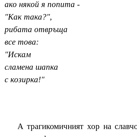
ако някой я попита -
"Как така?",
рибата отвръща
все това:
"Искам
сламена шапка
с козирка!"
А трагикомичният хор на славчо