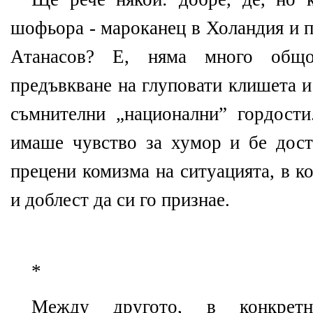
шофьора - мароканец в Холандия и 
Атанасов? Е, няма много общ
предъвкване на глуповати клишета и
съмнителни „национални” гордост
имаше чувство за хумор и бе дост
прецени комизма на ситуацията, в к
и доблест да си го признае.
*
Между другото, в конкрет