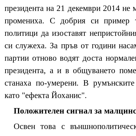
президента на 21 декември 2014 не 
промениха. С добрия си пример 
политици да изоставят непристойни
си служеха. За пръв от години нас
партии отново водят доста нормале
президента, а и в общуването по
станаха по-умерени. В румънските
като "ефекта Йоханис".
Положителен сигнал за малцин
Освен това с външнополитичес