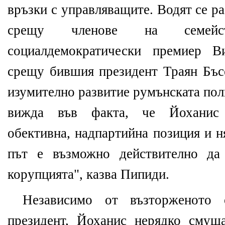
връзки с управляващите. Водят се р
срещу членове на семей
социалдемократически премиер В
срещу бившия президент Траян Бъсе
изумително развитие румънската по
вижда във факта, че Йоханис 
обективна, надпартийна позиция и н
път е възможно действително да
корупцията", казва Пипиди.
Независимо от възторженото
президент, Йоханис нерядко смущ