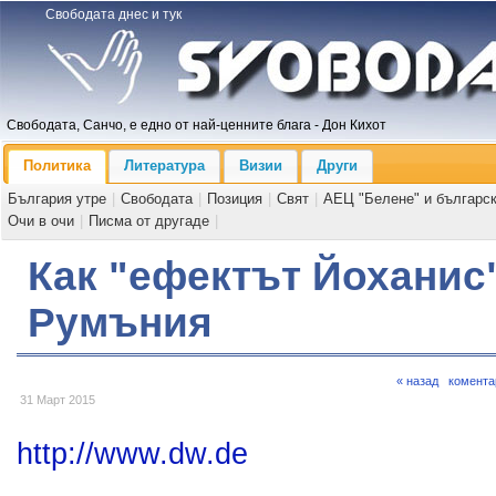
Свободата днес и тук
Свободата, Санчо, е едно от най-ценните блага - Дон Кихот
Политика
Литература
Визии
Други
България утре
|
Свободата
|
Позиция
|
Свят
|
АЕЦ "Белене" и българс
Очи в очи
|
Писма от другаде
|
Как "ефектът Йоханис
Румъния
« назад
комента
31 Март 2015
http://www.dw.de