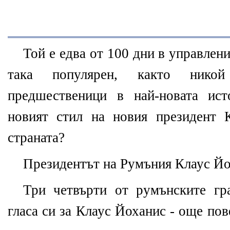
Той е едва от 100 дни в управлени
така популярен, както нико
предшественици в най-новата ис
новият стил на новия президент 
страната?
Президентът на Румъния Клаус Й
Три четвърти от румънските гр
гласа си за Клаус Йоханис - още пове