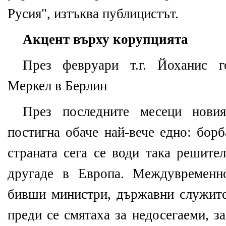
Русия", изтъква публицистът.
Акцент върху корупцията
През февруари т.г. Йоханис г
Меркел в Берлин
През последните месеци новия
постигна обаче най-вече едно: бор
страната сега се води така решите
другаде в Европа. Междувременн
бивши министри, държавни служите
преди се смятаха за недосегаеми, 