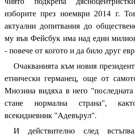
чиято подкрепа дясноцентристк
изборите през ноември 2014 г. Тов
актуални допитвания до обществен
му във Фейсбук има над един милио
- повече от когото и да било друг ев
Очакванията към новия президент
етнически германец, още от самот
Мнозина видяха в него "последната
стане нормална страна", как
всекидневник "Адевърул".
И действително след встъпв