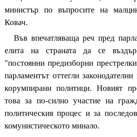
министър по въпросите на малци
Ковач.
Във впечатляваща реч пред парл
елита на страната да се въздъ
"постоянни предизборни престрелки
парламентът оттегли законодателни
корумпирани политици. Новият пр
това за по-силно участие на граж
политическия процес и за последов
комунистическото минало.