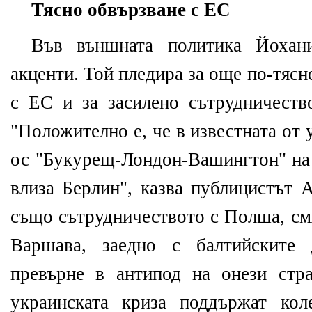
Тясно обвързване с ЕС
Във външната политика Йохан
акценти. Той пледира за още по-тяс
с ЕС и за засилено сътрудничест
"Положително е, че в известната от
ос "Букурещ-Лондон-Вашингтон" на 
влиза Берлин", казва публицистът 
също сътрудничеството с Полша, см
Варшава, заедно с балтийските
превърне в антипод на онези стр
украинската криза поддържат кол