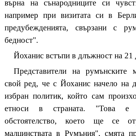
върна на сънародниците си чувст
например при визитата си в Берл
предубежденията, свързани с ру
бедност".
Йоханис встъпи в длъжност на 21
Представители на румънските м
свой ред, че с Йоханис начело на 
избран политик, който сам произх
етноси в страната. "Това е 
обстоятелство, което ще се о
малцинствата в Румъния", смята 