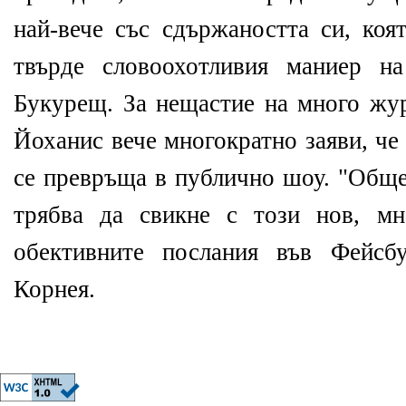
най-вече със сдържаността си, коя
твърде словоохотливия маниер н
Букурещ. За нещастие на много жур
Йоханис вече многократно заяви, че
се превръща в публично шоу. "Обще
трябва да свикне с този нов, м
обективните послания във Фейсбу
Корнея.