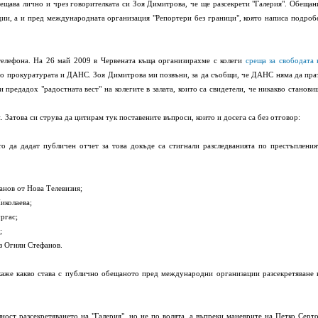
бещава лично и чрез говорителката си Зоя Димитрова, че ще разсекрети "Галерия". Обещан
ии, а и пред международната организация "Репортери без граници", която написа подроб
елефона. На 26 май 2009 в Червената къща организирахме с колеги
среща за свободата 
до прокуратурата и ДАНС. Зоя Димитрова ми позвъни, за да съобщи, че ДАНС няма да пра
и предадох "радостната вест" на колегите в залата, които са свидетели, че никакво станови
Затова си струва да цитирам тук поставените въпроси, които и досега са без отговор:
то да дадат публичен отчет за това докъде са стигнали разследванията по престъпления
анов от Нова Телевизия;
иколаева;
ргас;
;
з Oгнян Стефанов.
аже какво става с публично обещаното пред международни организации разсекретяване 
ност разсекретяването на "Галерия", но не по волята, а въпреки маневрите на Петко Серто