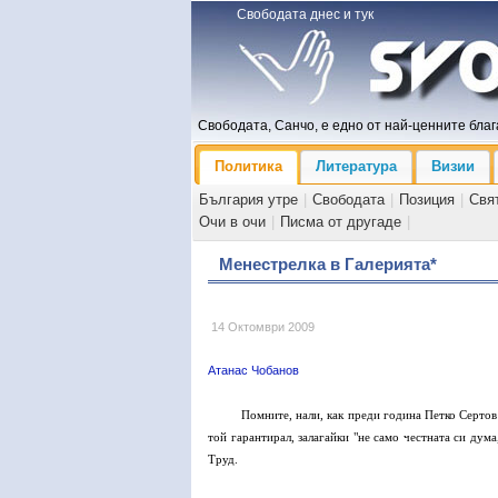
Свободата днес и тук
Свободата, Санчо, е едно от най-ценните блага
Политика
Литература
Визии
България утре
|
Свободата
|
Позиция
|
Свя
Очи в очи
|
Писма от другаде
|
Менестрелка в Галерията*
14 Октомври 2009
Атанас Чобанов
Помните, нали, как преди година Петко Сертов
той гарантирал, залагайки "не само честната си дума
Труд.