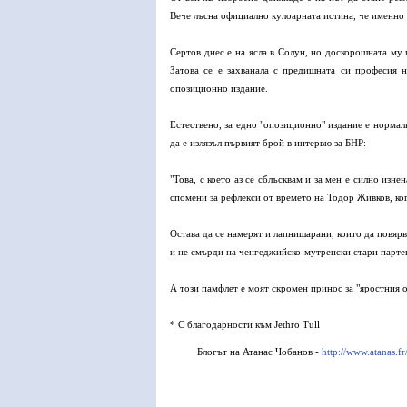
Вече лъсна официално кулоарната истина, че именно 
Сертов днес е на ясла в Солун, но доскорошната му
Затова се е захванала с предишната си професия н
опозиционно издание.
Естествено, за едно "опозиционно" издание е нормал
да е излязъл първият брой в интервю за БНР:
"Това, с което аз се сблъсквам и за мен е силно изн
спомени за рефлекси от времето на Тодор Живков, ко
Остава да се намерят и лапнишарани, които да повярв
и не смърди на ченгеджийско-мутренски стари парте
А този памфлет е моят скромен принос за "яростния 
* С благодарности към Jethro Tull
Блогът на Атанас Чобанов -
http://www.atanas.fr