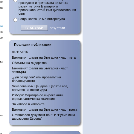
ие
президент и притежава визия за
развитието на България и
ен
приобщаването й към цивилизования
свят
нещо, което не ме интересува
на
резултати
ти
ще
Последни публикации
01/11/2016
Банковият фалит на България - част пета
та
Сблъсък на лидерства
Банковият фалит на България - част
четвърта
„Ден разделен“ или провалът на
балансирането
Ченалова към Цацаров: Царят е гол,
времето на всеки идва
Избори: Формира се широка анти
евроатлантическа коалиция
За избора в изборите
Банковият фалит на България - част трета
Официален документ на ЕП: "Русия иска
на
да разцепи Европа"
в.