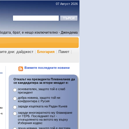
07 Август 2026
бодата, брат, е нещо изключително - Джендема
шите дни: дайджест
|
Блогария
|
Памет
|
Вземете последните новини
Отказът на президента Плевнелиев да
се кандидатира за втори мнадат е:
основателен, защото той е слаб
президент
добра новина, защото той ни
конфронтира с Русия
заради изцепката на Радан Кънев
ва
заради многократното му бламиране
-к
от ГЕРБ. Последният път -
отхвърлянето на ветото му върху
Изборния кодекс
лоша новина, защото той е достоен