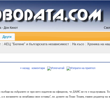
 - Дон Кихот
Сво
Други
т
|
АЕЦ "Белене" и българската независимост
|
На късо
|
Хроника на на
« назад
коментари
 съобщи на събралите се при него издатели на официози, че ДАНС не ги е подслушвала. То
, а и желанието за незабавна своя оставка", по думите на Тошо Тошев, главен редактор на в