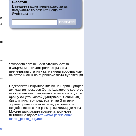
Бюлетин
Въведете вашия имейл адрес за да
получавате по-важните неща от
Svobodata.com.
о.
то
ди
да
Svobodata.com не носи отговорност за
съдържанието и авторските права на
препечатани статии - като винаги посочва име
на автор и линк на първоначалната публикация.
да
Подкрепете Откритото писмо на Едвин Сугарев
до главния прокурор Сотир Цацаров, с което се
иска започването на наказателно производство
срещу лицето Сергей Дмитриевич Станишев,
бивш министър-председател на България,
заради причинени от негови действия или
бездействия щети в размер на милиарди лева.
Можете да изразите подкрепата си чрез
петиция на адрес:
http://www.peticiq.com/
otkrito_pismo_sugarev
ре