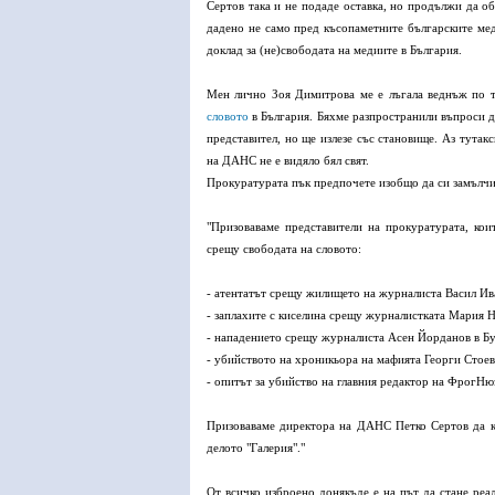
Сертов така и не подаде оставка, но продължи да о
дадено не само пред късопаметните българските мед
доклад за (не)свободата на медиите в България.
Мен лично Зоя Димитрова ме е лъгала веднъж по т
словото
в България. Бяхме разпространили въпроси 
представител, но ще излезе със становище. Аз тутакс
на ДАНС не е видяло бял свят.
Прокуратурата пък предпочете изобщо да си замълчи. 
"Призоваваме представители на прокуратурата, кои
срещу свободата на словото:
- атентатът срещу жилището на журналиста Васил Ив
- заплахите с киселина срещу журналистката Мария Н
- нападението срещу журналиста Асен Йорданов в Бу
- убийството на хроникьора на мафията Георги Стоев
- опитът за убийство на главния редактор на ФрогНю
Призоваваме директора на ДАНС Петко Сертов да к
делото "Галерия"."
От всичко изброено донякъде е на път да стане реал