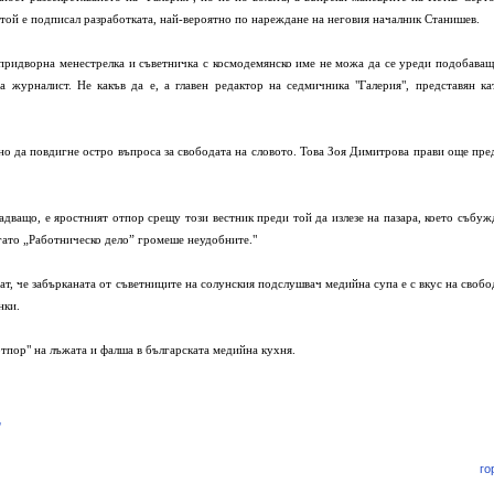
той е подписал разработката, най-вероятно по нареждане на неговия началник Станишев.
 придворна менестрелка и съветничка с космодемянско име не можа да се уреди подобаващ
а журналист. Не какъв да е, а главен редактор на седмичника "Галерия", представян ка
но да повдигне остро въпроса за свободата на словото. Това Зоя Димитрова прави още пре
енадващо, е яростният отпор срещу този вестник преди той да излезе на пазара, което събуж
гато „Работническо дело” громеше неудобните."
ат, че забърканата от съветниците на солунския подслушвач медийна супа е с вкус на свобо
нки.
отпор" на лъжата и фалша в българската медийна кухня.
/
го