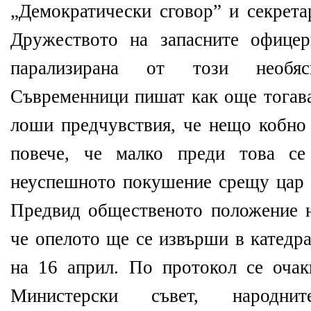
„Демократически сговор” и секрета
Дружеството на запасните офицер
парализирана от този необяс
Съвременници пишат как още тогава
лоши предчувствия, че нещо кобно 
повече, че малко преди това се
неуспешното покушение срещу цар Б
Предвид общественото положение н
че опелото ще се извърши в катедр
на 16 април. По протокол се очак
Министерски съвет, народни