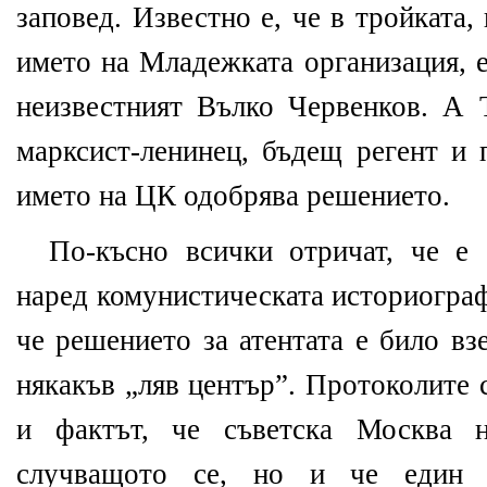
заповед. Известно е, че в тройката,
името на Младежката организация, 
неизвестният Вълко Червенков. А
марксист-ленинец, бъдещ регент и 
името на ЦК одобрява решението.
По-късно всички отричат, че е 
наред комунистическата историограф
че решението за атентата е било вз
някакъв „ляв център”. Протоколите 
и фактът, че съветска Москва 
случващото се, но и че един 