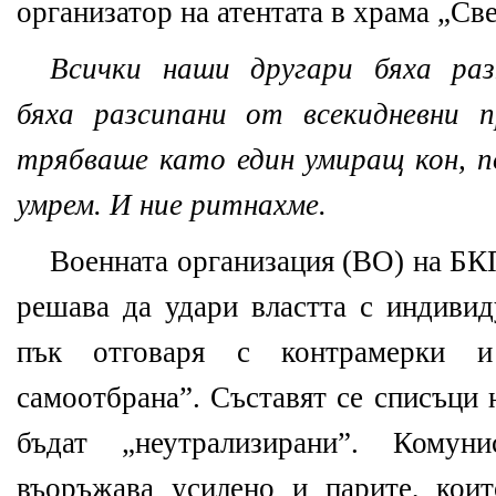
организатор на атентата в храма „Св
Всички наши другари бяха раз
бяха разсипани от всекидневни 
трябваше като един умиращ кон, п
умрем. И ние ритнахме.
Военната организация (ВО) на БКП
решава да удари властта с индивид
пък отговаря с контрамерки и
самоотбрана”. Съставят се списъци 
бъдат „неутрализирани”. Комуни
въоръжава усилено и парите, кои