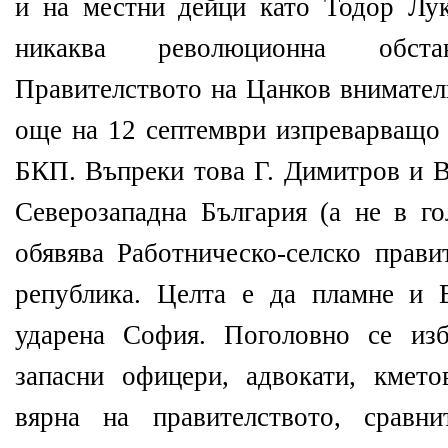
и на местни дейци като Тодор Лук
никаква революционна обст
Правителството на Цанков внимател
още на 12 септември изпреварващо 
БКП. Въпреки това Г. Димитров и В
Северозападна България (а не в го
обявява Работническо-селско прави
република. Целта е да пламне и 
ударена София. Поголовно се изб
запасни офицери, адвокати, кмето
вярна на правителството, сравн