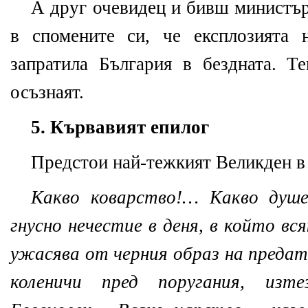
А друг очевидец и бивш министъ
в спомените си, че експлозията 
запратила България в бездната. Т
осъзнаят.
5. Кървавият епилог
Предстои най-тежкият Великден в 
Какво коварство!… Какво душев
гнусно нечестие в деня, в който вс
ужасява от черния образ на предат
коленичи пред поругания, изт