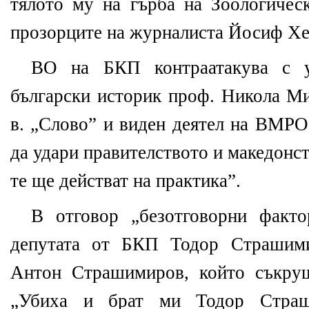
тялото му на гърба на Зоологическ
прозорците на журналиста Йосиф Хе
ВО на БКП контраатакува с у
български историк проф. Никола Ми
в. „Слово” и виден деятел на ВМРО
да удари правителството и македонс
те ще действат на практика”.
В отговор „безотговорни факто
депутата от БКП Тодор Страшими
Антон Страшимиров, който съкруш
„Убиха и брат ми Тодор Страш