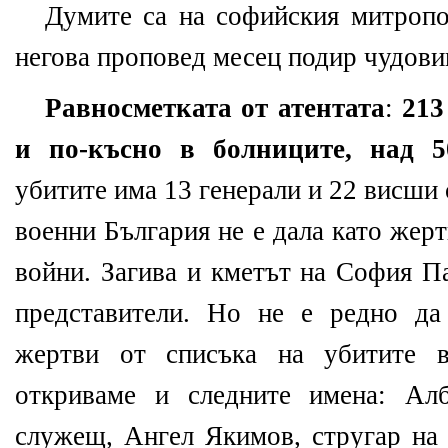
Думите са на софийския митропо
негова проповед месец подир чудови
Равносметката от атентата
:
213
и по-късно в болниците, над 5
убитите има 13 генерали и 22 висши
военни България не е дала като жер
войни. Загива и кметът на София П
представители. Но не е редно да
жертви от списъка на убитите в
откриваме и следните имена: Алб
служещ, Ангел Якимов, стругар на 