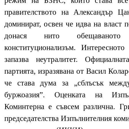
режим на БЗНС, който става все
правителството на Александър Ца
доминират, освен че идва на власт 
донася нито обещаваното 
конституционализъм. Интереснот
запазва неутралитет. Официалн
партията, изразявана от Васил Кола
че става дума за „сблъсък между
буржоазия”. Оценката на Изп
Коминтерна е съвсем различна. Гр
председателства Изпълнителния ком