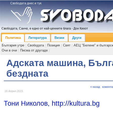
Свободата днес и тук
Свободата, Санчо, е едно от най-ценните блага - Дон Кихот
Политика
Литература
Визии
Други
България утре
|
Свободата
|
Позиция
|
Свят
|
АЕЦ "Белене" и българс
Очи в очи
|
Писма от другаде
|
Адската машина, Бълг
бездната
« назад
комента
16 Април 2015
Тони Николов, http://kultura.bg