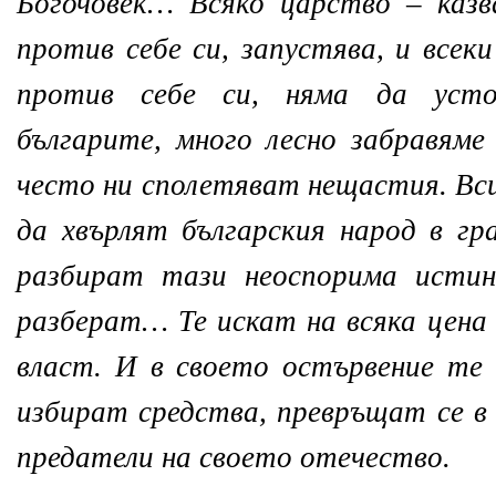
Богочовек… Всяко царство – казв
против себе си, запустява, и всеки
против себе си, няма да усто
българите, много лесно забравям
често ни сполетяват нещастия. Вси
да хвърлят българския народ в гр
разбират тази неоспорима истин
разберат… Те искат на всяка цен
власт. И в своето остървение те
избират средства, превръщат се в 
предатели на своето отечество.