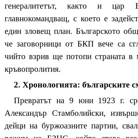
генералитетът, както и цар 
главнокомандващ, с което е задейс
един зловещ план. Българското общ
че заговорници от БКП вече са сг
чийто взрив ще потопи страната в 
кръвопролития.
2. Хронологията: българските см
Превратът на 9 юни 1923 г. ср
Александър Стамболийски, извър
дейци на буржоазните партии, сва