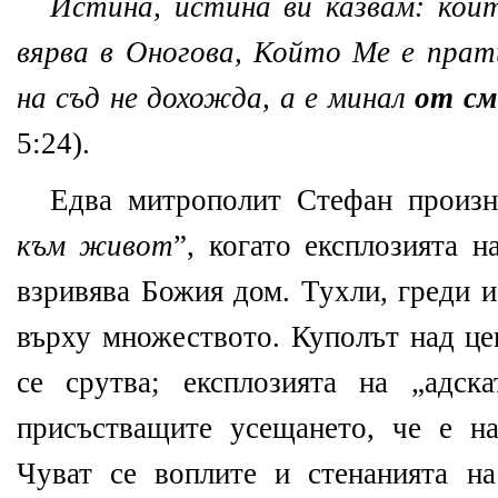
Истина, истина ви казвам: кой
вярва в Оногова, Който Ме е прат
на съд не дохожда, а е минал
от с
5:24).
Едва митрополит Стефан произн
към живот
”, когато експлозията 
взривява Божия дом. Тухли, греди и
върху множеството. Куполът над це
се срутва; експлозията на „адск
присъстващите усещането, че е на
Чуват се воплите и стенанията н