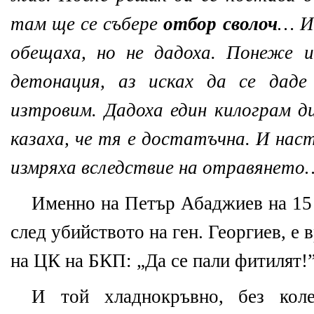
там ще се събере
отбор сволоч
… И
обещаха, но не дадоха. Понеже и
детонация, аз исках да се даде
изтровим. Дадоха един килограм д
казаха, че тя е достатъчна. И нас
измряха вследствие на отравянето
Именно на Петър Абаджиев на 15 а
след убийството на ген. Георгиев, е 
на ЦК на БКП: „Да се пали фитилят!
И той хладнокръвно, без коле