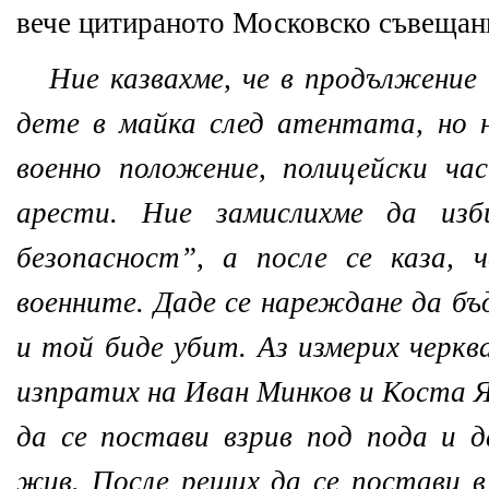
вече цитираното Московско съвещани
Ние казвахме, че в продължение
дете в майка след атентата, но 
военно положение, полицейски ча
арести. Ние замислихме да из
безопасност”, а после се каза, 
военните. Даде се нареждане да бъ
и той биде убит. Аз измерих черкв
изпратих на Иван Минков и Коста Я
да се постави взрив под пода и 
жив. После реших да се постави в