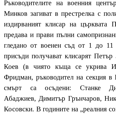
Ръководителите на военния цент
Минков загиват в престрелка с пол
издирваният клисар на църквата 
предава и прави пълни самопризнани
гледано от военен съд от 1 до 1
присъди получават клисарят Петър 
Коев (в чиято къща се укрива 
Фридман, ръководител на секция в
смърт са осъдени: Станке Ди
Абаджиев, Димитър Грънчаров, Ни
Косовски. В годините на „реалния с