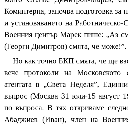
Коминтерна, започва подготовка за 
и установяването на Работническо-С
Военния център Марек пише: „Аз см
(Георги Димитров) смята, че може!”.
Но как точно БКП смята, че ще вз
вече протоколи на Московското
атентата в „Света Неделя”, Единн
въпрос (Москва 31 юли-15 август 19
по въпроса. В тях откриваме следн
Абаджиев (Иван), член на Военни