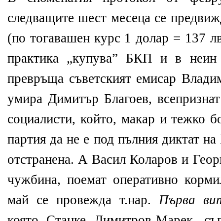
следващите шест месеца се предвиж
(по тогавашен курс 1 долар = 137 л
практика „купува” БКП и в неин 
превръща съветският емисар Влад
умира Димитър Благоев, всепризнат
социалисти, който, макар и тежко б
партия да не е под пълния диктат на
отстранена. А Васил Коларов и Геор
чужбина, поемат оперативно корм
май се провежда т.нар.
Първа ви
която Станке Димитров-Марек, съ