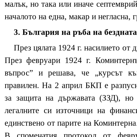
малък, но така или иначе септемврий
началото на една, макар и негласна, 
3. България на ръба на бездната
През цялата 1924 г. насилието от 
През февруари 1924 г. Коминтерн
въпрос” и решава, че „курсът к
правилен. На 2 април БКП е разпусн
за защита на държавата (ЗЗД), но
легалните си източници на финанс
единствено от парите на Коминтерна.
В споменатия протокол от февр