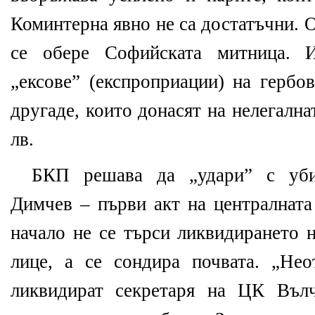
Коминтерна явно не са достатъчни. 
се обере Софийската митница. 
„ексове” (експроприации) на гербо
другаде, които донасят на нелегалн
лв.
БКП решава да „удари” с уби
Димчев – първи акт на централната
начало не се търси ликвидирането 
лице, а се сондира почвата. „Не
ликвидират секретаря на ЦК Въл