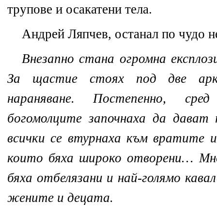
трупове и осакатени тела.
Андрей Ляпчев, останал по чудо н
Внезапно стана огромна експло
За щастие стоях под две арк
нараняване. Постепенно, сре
богомолците започнаха да дават
всички се втурнаха към вратите 
които бяха широко отворени… Мно
бяха отбелязани и най-голямо кава
жените и децата.