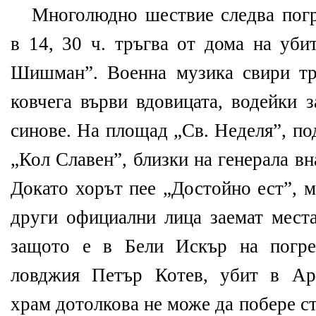
Многолюдно шествие следва погр
в 14, 30 ч. тръгва от дома на уби
Шишман”. Военна музика свири тр
ковчега върви вдовицата, водейки 
синове. На площад „Св. Неделя”, по
„Кол Славен”, близки на генерала вн
Докато хорът пее „Достойно ест”, м
други официални лица заемат места
защото е в Бели Искър на погре
ловджия Петър Котев, убит в Ара
храм дотолкова не може да побере с