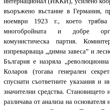
интернационал (ИККИ), усилено коо
въоръжено въстание в Германия, п
ноември 1923 г., което трябв
многобройната и добре орга
комунистическа партия. Коминт
изпреварваща „димна завеса” и лесно
България е назряла „революционна
Коларов (тогава генерален секре
спуснати съответните указания и и
значителни средства. Становището 
различава от анализа на основателя