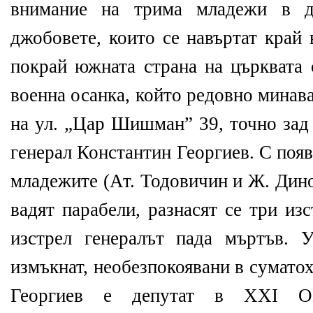
внимание на трима младежи в д
джобовете, които се навъртат край 
покрай южната страна на църквата 
военна осанка, който редовно минава
на ул. „Цар Шишман” 39, точно зад 
генерал Константин Георгиев. С появ
младежите (Ат. Тодовичин и Ж. Дино
вадят парабели, разнасят се три из
изстрел генералът пада мъртъв. 
измъкнат, необезпокоявани в сумато
Георгиев е депутат в XXI О