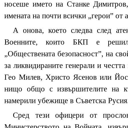
носеше името на Станке Димитров,
имената на почти всички „герои” от а
А онова, което следва след ате
Военните, които БКП е решил
„Обществената безопасност”, на сво
за ликвидираните генерали и честта 
Гео Милев, Христо Ясенов или Йос
нищо общо с извършителите на къ
намерили убежище в Съветска Русия
Сред тези офицери от прослов
Министерството на Войната, извър