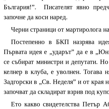
България!”. Писателят явно пред
започне да коси наред.
Черни страници от мартиролога на
Постепенно в БКП назрява идея
Първата идея е „ударът” да е в „Юн
се събират министри и депутати. Но
келнер в клуба, е уволнен. Тогава 
Задгорски в „Св. Неделя” и от края н
започват да складират взрив под купо
Ето какво свидетелства Петър А