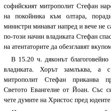
софийският митрополит Стефан наре
на покойника към олтара, порад
министри минават напред и вече не са
по-този начин владиката Стефан спа
на атентаторите да обезглавят вкупо
В 15.20 ч. дяконът благоговейно
владиката. Хорът замлъква, а
митрополит Стефан приканва п
Светото Евангелие от Йоан. Със си
чете думите на Христос пред юдеите