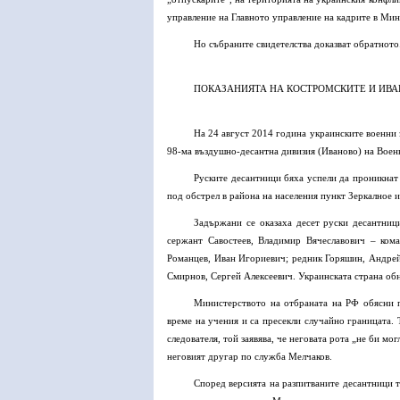
управление на Главното управление на кадрите в Мин
Но събраните свидетелства доказват обратното
ПОКАЗАНИЯТА НА КОСТРОМСКИТЕ И ИВ
На 24 август 2014 година украинските военни
98-ма въздушно-десантна дивизия (Иваново) на Воен
Руските десантници бяха успели да проникнат
под обстрел в района на населения пункт Зеркалное и
Задържани се оказаха десет руски десантниц
сержант Савостеев, Владимир Вячеславович – ком
Романцев, Иван Игориевич; редник Горяшин, Андрей
Смирнов, Сергей Алексеевич. Украинската страна обн
Министерството на отбраната на РФ обясни п
време на учения и са пресекли случайно границата.
следователя, той заявява, че неговата рота „не би мо
неговият другар по служба Мелчаков.
Според версията на разпитваните десантници т