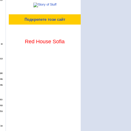
Подкрепете този сайт
Red House Sofia
 и
ха
ши
ик
ик
по
на
та
си