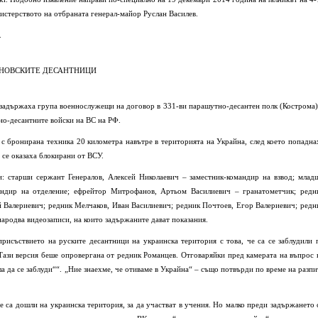
истерството на отбраната генерал-майор Руслан Василев.
.
АНОВСКИТЕ ДЕСАНТНИЦИ
 задържаха група военнослужещи на договор в 331-ви парашутно-десантен полк (Кострома)
но-десантните войски на ВС на РФ.
 с бронирана техника 20 километра навътре в територията на Украйна, след което попадна
 се оказаха блокирани от ВСУ.
и: старши сержант Генералов, Алексей Николаевич – заместник-командир на взвод; млад
андир на отделение; ефрейтор Митрофанов, Артьом Василиевич – гранатометчик; редн
 Валериевич; редник Мелчаков, Иван Василиевич; редник Почтоев, Егор Валериевич; редн
ародва видеозаписи, на които задържаните дават показания.
рисъствието на руските десантници на украинска територия с това, че са се заблудили 
 Тази версия беше опровергана от редник Романцев. Отговаряйки пред камерата на въпрос 
гла да се заблуди““. „Ние знаехме, че отиваме в Украйна“ – също потвърди по време на разпи
е са дошли на украинска територия, за да участват в учения. Но малко преди задържането 