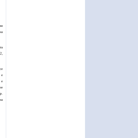
ви
на
та
2,
се
 е
 е
ие
р.
на