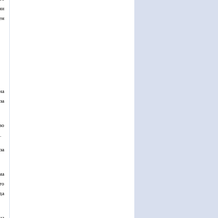
ни
ен
на
за
во
.
за
ма
то
да
на