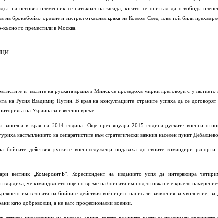
ядът на неговия племенник се натъкнал на засада, когато се опитвал да освободи плене
а на бронебойно оръдие и изстрел откъснал крака на Козлов. След това той били прехвърл
по-късно го преместили в Москва.
ЛЦИ
ратистите и частите на руската армия в Минск се проведоха мирни преговори с участието 
та на Русия Владимир Путин. В края на консултациите страните успяха да се договорят 
ериторията на Украйна за известно време.
ия започна в края на 2014 година. Още през януари 2015 година руските военни отно
гуриха настъплението на сепаратистите към стратегически важния населен пункт Дебалцево
 на бойните действия руските военнослужещи подаваха до своите командири рапорти 
ари вестник „КомерсантЪ“. Кореспондент на изданието успя да интервюира четири
отвърдиха, че командването още по време на бойната им подготовка не е криело намерение
рлянето им в зоната на бойните действия войниците написали заявления за уволнение, за 
ани като доброволци, а не като професионални военни.
от лятната интервенция на руската армия, когато военните части са пресичали границата 