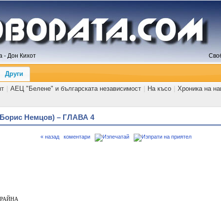
 - Дон Кихот
Сво
Други
ят
|
АЕЦ "Белене" и българската независимост
|
На късо
|
Хроника на н
Борис Немцов) – ГЛАВА 4
« назад
коментари
КРАЙНА