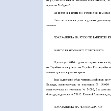
от украинските военни Мелчаков пише коментар на 
препикае Майдана“.
По време на разпита той обясни този коментар с
Също по време на разпита руските десантници
машини.
ПОКАЗАНИЯТА НА РУСКИТЕ ТАНКИСТИ К
Разпитът на задържаните руски танкисти.
През август 2014 година на територията на У
от Службата за сигурност на Украйна. Отговаряйки н
военнослужещи в руската армия.
Бяха задържани общо четирима войници, които
Вологда, военнослужещ от поделение № 54096, 6
военнослужещ от поделение № 54096, 6-я самостоя
бригада, поделение № 73612; Евгений Ашотович, род
ПОКАЗАНИЯТА НА РЕДНИК ХОХЛОВ