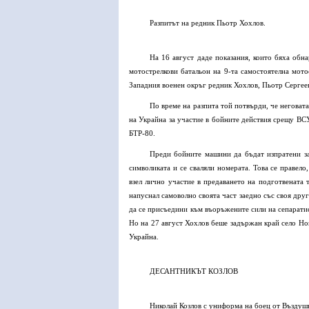
Разпитът на редник Пьотр Хохлов.
На 16 август даде показания, които бяха обн
мотострелкови батальон на 9-та самостоятелна мот
Западния военен окръг редник Хохлов, Пьотр Сергеев
По време на разпита той потвърди, че неговат
на Украйна за участие в бойните действия срещу ВС
БТР-80.
Преди бойните машини да бъдат изпратени за
символиката и се сваляли номерата. Това се правело
взел лично участие в предаването на подготвената 
напуснал самоволно своята част заедно със своя дру
да се присъедини към въоръжените сили на сепарати
Но на 27 август Хохлов беше задържан край село Но
Украйна.
ДЕСАНТНИКЪТ КОЗЛОВ
Николай Козлов с униформа на боец от Въздушн