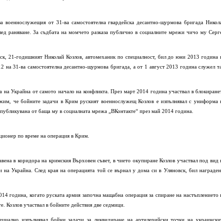
за военнослужещия от 31-ва самостоятелна гвардейска десантно-щурмова бригада Никол
след раняване. За съдбата на момчето разказа публично в социалните мрежи чичо му Серг
ск, 21-годишният Николай Козлов, автомеханик по специалност, бил до юни 2013 година 
 на 31-ва самостоятелна десантно-щурмова бригада, а от 1 август 2013 година служел т
а на Украйна от самото начало на конфликта. През март 2014 година участвал в блокиране
ежим, че бойните задачи в Крим руският военнослужещ Козлов е изпълнявал с униформа 
 публикувана от баща му в социалната мрежа „ВКонтакте“ през май 2014 година.
ционер по време на операция в Крим.
вена в коридора на кримския Върховен съвет, в чието окупиране Козлов участвал под вид 
на Украйна. След края на операцията той се върнал у дома си в Уляновск, бил награден
014 година, когато руската армия започна мащабна операция за спиране на настъплението 
е. Козлов участвал в бойните действия две седмици.
циално изпълнявал бойни задачи за ликвидиране на артилерийски точки на украински