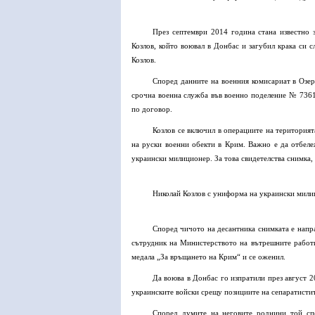
През септември 2014 година стана известно 
Козлов, който воювал в Донбас и загубил крака си 
Козлов.
Според данните на военния комисариат в Озер
срочна военна служба във военно поделение № 73612
по договор.
Козлов се включил в операциите на територият
на руски военни обекти в Крим. Важно е да отбел
украински милиционер. За това свидетелства снимка,
Николай Козлов с униформа на украински мили
Според чичото на десантника снимката е напра
сътрудник на Министерството на вътрешните работи 
медала „За връщането на Крим“ и се оженил.
Да воюва в Донбас го изпратили през август 2
украинските войски срещу позициите на сепаратистит
Според думите на неговите роднини той спе