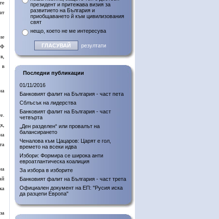
те
президент и притежава визия за
развитието на България и
ат
приобщаването й към цивилизования
свят
нещо, което не ме интересува
ие
резултати
РФ
в,
 в
Последни публикации
01/11/2016
на
Банковият фалит на България - част пета
Сблъсък на лидерства
Банковият фалит на България - част
е.
четвърта
к,
„Ден разделен“ или провалът на
балансирането
на
Ченалова към Цацаров: Царят е гол,
та
времето на всеки идва
Избори: Формира се широка анти
евроатлантическа коалиция
на
За избора в изборите
ай
Банковият фалит на България - част трета
Официален документ на ЕП: "Русия иска
ка
да разцепи Европа"
за