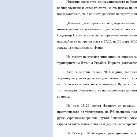
Известно време след присъединяването на Кри
военнослужещи и сепаратистите, които искаха при
последователно, че в бойните действия на територия
„Никакви руски армейски подразделения или
никога не сме се занимавали с дестабилизиране на
Владимир Путин в интервю за френския телевизион
изказвайки се на кръгла маса в ТАСС на 31 март 201
зоната на украинския конфликт.
Но думите на руските чиновници се опроверга
територията на Източна Украйна. Първите доказателст
Като се започне от юни 2014 година, въоръж
Украинците успяха да освободят голяма част от гр
като прекъснаха напълно връзките му с Луганск. Те
три четвърти. Запазването на настъпателната динам
граница.
Но през 19-20 август фронтът се преломи 
пристигналото от територията на РФ масирано под
руско-украинската граница „чували“ значителни загу
страна са както заявленията на лидерите на сепаратис
На 15 август 2014 година премиер-министърът