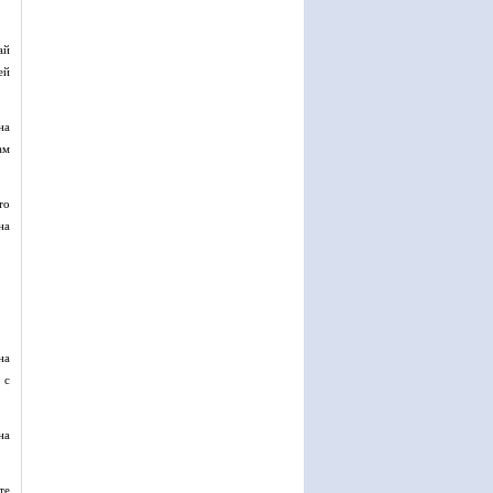
ай
ей
на
ам
то
на
на
 с
на
те