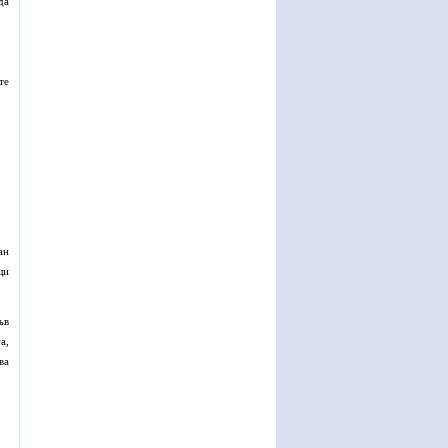
да
те
ан
щи
ъв
а,
ва