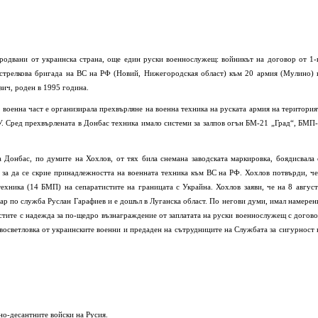
ародвани от украинска страна, още един руски военнослужещ: войникът на договор от 1-
острелкова бригада на ВС на РФ (Новий, Нижегородская област) към 20 армия (Мулино) 
ич, роден в 1995 година.
а военна част е организирала прехвърляне на военна техника на руската армия на територия
У. Сред прехвърлената в Донбас техника имало системи за залпов огън БМ-21 „Град“, БМП-
 Донбас, по думите на Хохлов, от тях била снемана заводската маркировка, боядисвала 
, за да се скрие принадлежността на военната техника към ВС на РФ. Хохлов потвърди, че
техника (14 БМП) на сепаратистите на границата с Украйна. Хохлов заяви, че на 8 август
гар по служба Руслан Гарафиев и е дошъл в Луганска област. По негови думи, имал намерен
стите с надежда за по-щедро възнаграждение от заплатата на руски военнослужещ с догово
восветловка от украинските военни и предаден на сътрудниците на Службата за сигурност 
о-десантните войски на Русия.