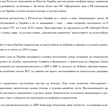
м към Русия на територията на Източна Украйна започна военен конфликт между украински
съединяването на Донецка и Луганска област към РФ. Официалните лица в РФ опровергав
та на Украйна участват военнослужещи от руската армия.
 военни инструктори в Югоизточна Украйна не е имало и няма. Американците лъжат. Н
 обстановката в Украйна и не се занимаваме с това“ – заяви специално президентът на 
ен канал TF1 на 4 юли 2014 година. Прессекретарят на президента на РФ Дмитрий Песко
5 година, заяви, че руската страна „опровергава решително“ присъствието на руски войски
ват от многобройни свидетелства за присъствието на войници и офицери от руската армия 
ва са от лятото на 2014 година.
ените сили на Украйна предприеха успешно настъпление срещу позициите на сепаратистит
адовете на Донбас, включително Славянск и Краматорск, и фактически да обкръжат Донец
риторията на самопровъзгласилите се ДНР и ЛНР от началото на бойните действия намаля 
ика приближи плътно ВСУ до главната им задача: възстановяване на контрола над държавна
и украинското настъпление започна да боксува. Това стана възможно благодарение 
крепление, включително военна техника и редовни армейски части. Във възникналите кр
би претърпя и украинската, и руската армия. Доказателство за военната интервенция от рус
тите, така и събраните на територията на конфликта доказателства.
 на самопровъзгласилата се ДНР Александр Захарченко заяви публично, че решаваща роля 