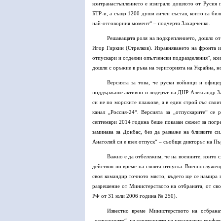
контранастъплението е изиграло дошлото от Русия п
БТР-и, а също 1200 души личен състав, които са бил
най-отговорния момент“ – подчерта Захарченко.
Решаващата роля на подкреплението, дошло от
Игор Гиркин (Стрелков). Изравняването на фронта 
отпускари и отделни опълченски подразделения“, кои
дошли с оръжие в ръка на територията на Украйна, н
Версията за това, че руски войници и офице
поддържаше активно и лидерът на ДНР Александр Зах
си не по морските плажове, а в един строй със свои
канал „Россия-24“. Версията за „отпускарите“ се
септември 2014 година беше показан сюжет за погре
заминава за Донбас, без да разкаже на близките си
Анатолий си е взел отпуск“ – съобщи дикторът на Пъ
Важно е да отбележим, че на военните, които 
действия по време на своята отпуска. Военнослужещи
своя командир точното място, където ще се намира 
разрешение от Министерството на отбраната, от сво
РФ от 31 юли 2006 година № 250).
Известно време Министерството на отбрана
„отпускарите“, на територията на украинския конфли