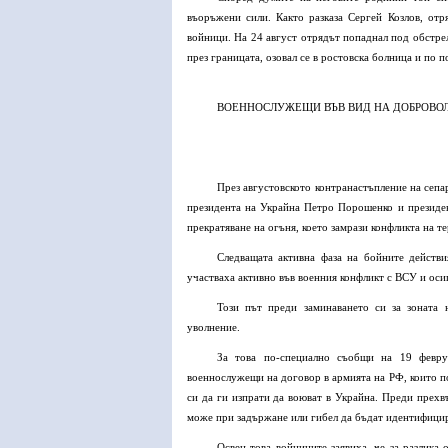
въоръжени сили. Както разказа Сергей Козлов, отр
войници. На 24 август отрядът попаднал под обстрел
през границата, озовал се в ростовска болница и по 
ВОЕННОСЛУЖЕЩИ ВЪВ ВИД НА ДОБРОВО
През августовското контранастъпление на сепа
президента на Украйна Петро Порошенко и президен
прекратяване на огъня, което замрази конфликта на т
Следващата активна фаза на бойните действ
участваха активно във военния конфликт с ВСУ и оси
Този път преди заминаването си за зоната
уволнение.
За това по-специално съобщи на 19 февру
военнослужещи на договор в армията на РФ, които п
си да ги изпрати да воюват в Украйна. Преди прехвъ
може при задържане или гибел да бъдат идентифицир
Освен това войниците заявиха, че за разлика 