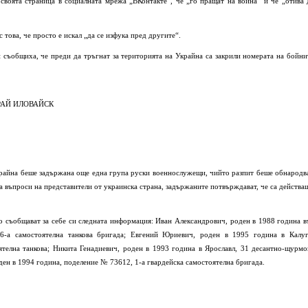
своята страница в социалната мрежа „ВКонтакте“, че „го пращат на война“ и че „отива 
 това, че просто е искал „да се изфука пред другите“.
 съобщиха, че преди да тръгнат за територията на Украйна са закрили номерата на бойни
РАЙ ИЛОВАЙСК
крайна беше задържана още една група руски военнослужещи, чийто разпит беше обнародв
а въпроси на представители от украинска страна, задържаните потвърждават, че са действа
 съобщават за себе си следната информация: Иван Александрович, роден в 1988 година в
-а самостоятелна танкова бригада; Евгений Юриевич, роден в 1995 година в Калуг
телна танкова; Никита Генадиевич, роден в 1993 година в Ярославл, 31 десантно-щурмо
ен в 1994 година, поделение № 73612, 1-а гвардейска самостоятелна бригада.