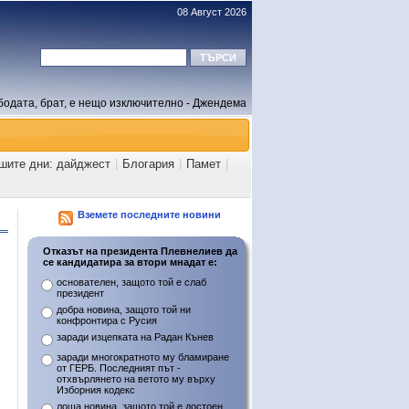
08 Август 2026
бодата, брат, е нещо изключително - Джендема
ашите дни: дайджест
|
Блогария
|
Памет
|
Вземете последните новини
Отказът на президента Плевнелиев да
се кандидатира за втори мнадат е:
основателен, защото той е слаб
президент
добра новина, защото той ни
конфронтира с Русия
заради изцепката на Радан Кънев
заради многократното му бламиране
от ГЕРБ. Последният път -
отхвърлянето на ветото му върху
Изборния кодекс
лоша новина, защото той е достоен