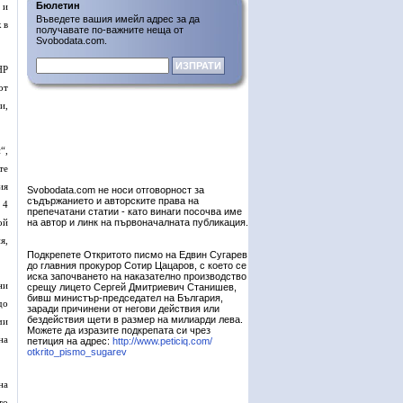
Бюлетин
 и
Въведете вашия имейл адрес за да
 в
получавате по-важните неща от
Svobodata.com.
НР
от
и,
“,
те
ия
Svobodata.com не носи отговорност за
съдържанието и авторските права на
 4
препечатани статии - като винаги посочва име
ой
на автор и линк на първоначалната публикация.
я,
Подкрепете Откритото писмо на Едвин Сугарев
до главния прокурор Сотир Цацаров, с което се
иска започването на наказателно производство
ни
срещу лицето Сергей Дмитриевич Станишев,
бивш министър-председател на България,
до
заради причинени от негови действия или
бездействия щети в размер на милиарди лева.
чи
Можете да изразите подкрепата си чрез
на
петиция на адрес:
http://www.peticiq.com/
otkrito_pismo_sugarev
на
то