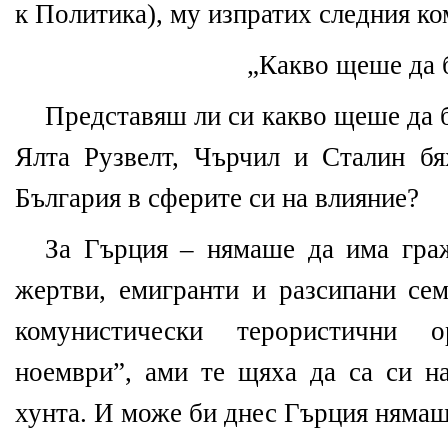
к Политика), му изпратих следния ко
„Какво щеше да б
Представяш ли си какво щеше да б
Ялта Рузвелт, Чърчил и Сталин б
България в сферите си на влияние?
За Гърция – нямаше да има гра
жертви, емигранти и разсипани се
комунистически терористични 
ноември”, ами те щяха да са си н
хунта. И може би днес Гърция нямаш