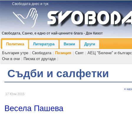
Свободата днес и тук
Свободата, Санчо, е едно от най-ценните блага - Дон Кихот
Политика
Литература
Визии
Други
България утре
|
Свободата
|
Позиция
|
Свят
|
АЕЦ "Белене" и българс
Очи в очи
|
Писма от другаде
|
Съдби и салфетки
« на
17 Юли 2015
Весела Пашева