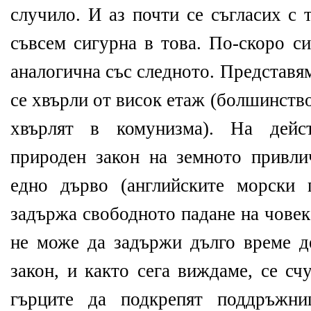
случило. И аз почти се съгласих с 
съвсем сигурна в това. По-скоро си
аналогична със следното. Представям
се хвърли от висок етаж (болшинство
хвърлят в комунизма). На дейс
природен закон на земното привли
едно дърво (английските морски 
задържа свободното падане на човек
не може да задържи дълго време д
закон, и както сега виждаме, се с
гърците да подкрепят поддръжни