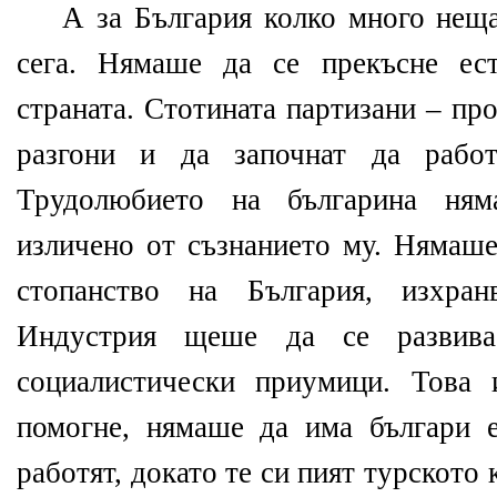
А за България колко много неща
сега. Нямаше да се прекъсне ест
страната. Стотината партизани – пр
разгони и да започнат да работ
Трудолюбието на българина ня
изличено от съзнанието му. Нямаше
стопанство на България, изхран
Индустрия щеше да се развива
социалистически приумици. Това
помогне, нямаше да има българи 
работят, докато те си пият турското