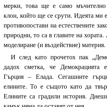
мерки, това ще е само мъчително
клон, който ще се срути. Идеята ми е
противопостави на естествените зако
природни, то са в главите на хората.
моделиране (и въздействие) материя.
И след като прочетох пак „Дем
дадох сметка, че Демокрацията 
Гърция – Елада. Сегашните гър
елините. То е същото като да твър
Елините са градили история. Днеш
камък няма да оставят от нея.