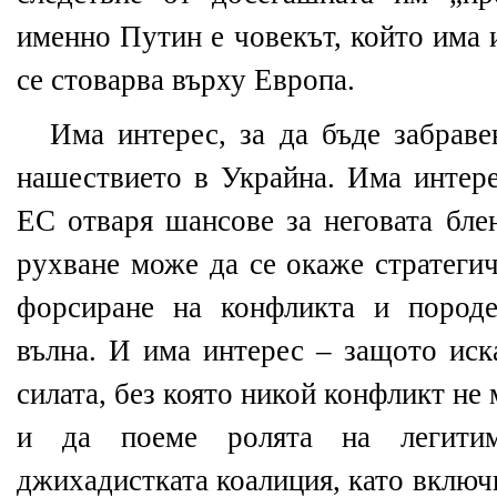
именно Путин е човекът, който има 
се стоварва върху Европа.
Има интерес, за да бъде забраве
нашествието в Украйна. Има интере
ЕС отваря шансове за неговата бле
рухване може да се окаже стратеги
форсиране на конфликта и породе
вълна. И има интерес – защото иск
силата, без която никой конфликт не
и да поеме ролята на легити
джихадистката коалиция, като включ