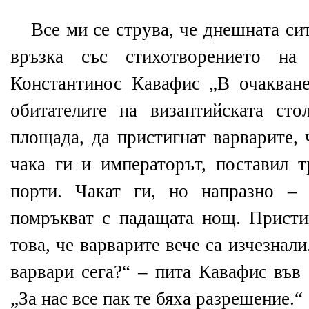
Все ми се струва, че днешната си
връзка със стихотворението на
Константинос Кавафис „В очакване
обитателите на византийската сто
площада, да пристигнат варварите, 
чака ги и императорът, поставил т
порти. Чакат ги, но напразно –
помръкват с падащата нощ. Пристиг
това, че варварите вече са изчезнал
варвари сега?“ – пита Кавафис във
„За нас все пак те бяха разрешение.“