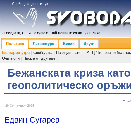
Свободата днес и тук
Свободата, Санчо, е едно от най-ценните блага - Дон Кихот
Политика
Литература
Визии
Други
България утре
|
Свободата
|
Позиция
|
Свят
|
АЕЦ "Белене" и българс
Очи в очи
|
Писма от другаде
|
Бежанската криза като
геополитическо оръж
« на
29 Септември 2015
Едвин Сугарев