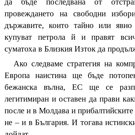
да бъде последвана от отстр
провеждането на свободни избор
държавите, които тайно или явн
купуват петрола й и правят вси
суматоха в Близкия Изток да продъл
Ако следваме стратегия на комп
Европа наистина ще бъде потопе
бежанска вълна, ЕС ще се раз
легитимиран и оставен да прави как
после и в Молдава и прибалтийските 
не – и в България. И тогава истинс
дойдат.