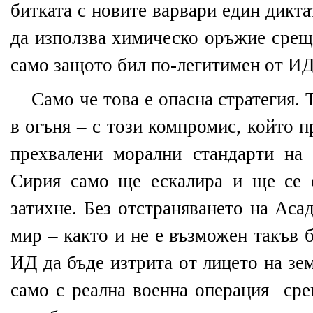
битката с новите варвари един дикта
да използва химическо оръжие срещ
само защото бил по-легитимен от ИД
Само че това е опасна стратегия. 
в огъня – с този компромис, който 
прехвалени морални стандарти на 
Сирия само ще ескалира и ще се 
затихне. Без отстраняването на Аса
мир – както и не е възможен такъв 
ИД да бъде изтрита от лицето на зе
само с реална военна операция
сре