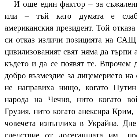
И още един фактор – за съжален
или – тъй като думата е сл
американския президент. Той отказа
си отказ изличи позицията на САЩ 
цивилизованият свят няма да търпи 
където и да се появят те. Впрочем
добро възмездие за лицемерието на 
не направиха нищо, когато Путин
народа на Чечня, нито когато во
Грузия, нито когато анексира Крим,
човечета изпъплиха в Украйна. Дне
следствие от досегашната им „пр