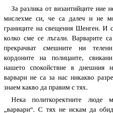
За разлика от византийците ние н
мислехме си, че са далеч и не м
границите на свещения Шенген. И с
колко сме се лъгали. Варварите са
прекрачват смешните ни телен
кордоните на полицаите, свикан
нашето спокойствие в днешния н
варвари не са за нас никакво разр
знаем какво да правим с тях.
Нека политкоректните люде м
„варвари“. С тях не искам да оби