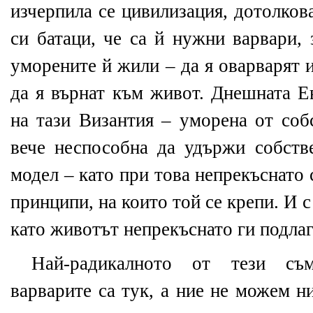
изчерпила се цивилизация, дотолков
си батаци, че са й нужни варвари, 
уморените й жили – да я оварварят 
да я върнат към живот. Днешната Е
на тази Византия – уморена от соб
вече неспособна да удържи собств
модел – като при това непрекъснато
принципи, на които той се крепи. И с
като животът непрекъснато ги подлаг
Най-радикалното от тези съ
варварите са тук, а ние не можем н