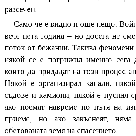
разсечен.
Само че е видно и още нещо. Вой
вече пета година – но досега не см
поток от бежанци. Такива феномени 
някой се е погрижил именно сега д
които да придадат на този процес а
Някой е организирал канали, някой
съдове и камиони, някой е пуснал с
ако поемат навреме по пътя на из
приеме, но ако закъснеят, няма
обетованата земя на спасението.