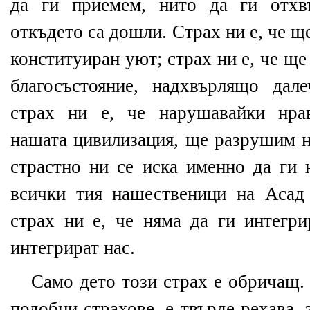
да ги приемем, нито да ги отхв
откъдето са дошли. Страх ни е, че 
конституиран уют; страх ни е, че ще
благосъстояние, надхвърлящо дал
страх ни е, че нарушавайки нра
нашата цивилизация, ще разрушим н
страстно ни се иска именно да ги
всички тия нашественици на Асад
страх ни е, че няма да ги интегри
интегрират нас.
Само дето този страх е обричащ.
подобни страхове, е твърде рехава,