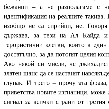
бежанци – а не разполагаме с н
идентификация на реалните такива. 
изобщо не са сирийци, не. Говоря
държава, за тези на Ал Кайда и
терористични клетки, които в един
достатъчно, за да потопят целия кон
Ако някой си мисли, че джихадис
златен шанс да се настанят навсякъде
глупак. И трето – прочутата фраза
приветства новите изгнаници, може 
сигнал за всички страни от третия 