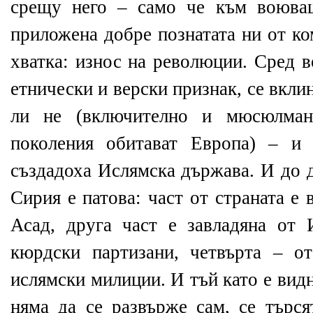
срещу него – само че към воюва
приложена добре познатата ни от к
хватка: износ на революции. Сред 
етнически и верски признак, се вкл
ли не (включително и мюсюлман
поколения обитават Европа) – и 
създадоха Ислямска държава. И до 
Сирия е патова: част от страната е
Асад, друга част е завладяна от
кюрдски партизани, четвърта – о
ислямски милиции. И тъй като е видн
няма да се развърже сам, се търся