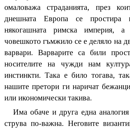
омаловажа страданията, през ко
днешната Европа се простира 
някогашната римска империя, а 
човешкото гъмжило се е деляло на д
варвари. Варварите са били прост
носителите на чужди нам култур
инстинкти. Така е било тогава, та
нашите претори ги наричат бежанци
или икономически такива.
Има обаче и друга една аналогия
струва по-важна. Неговите византи