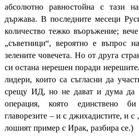
абсолютно равностойна с тази н
държава. В последните месеци Рус
количество тежко въоръжение; вече
„съветници“, вероятно е въпрос н
зелените човечета. Но от друга стр
си остана нерешен поради нерешите
лидери, които са съгласни да учас
срещу ИД, но не дават и дума да 
операция, която единствено б
главорезите – и с джихадистите, и с 
лошият пример с Ирак, разбира се.)