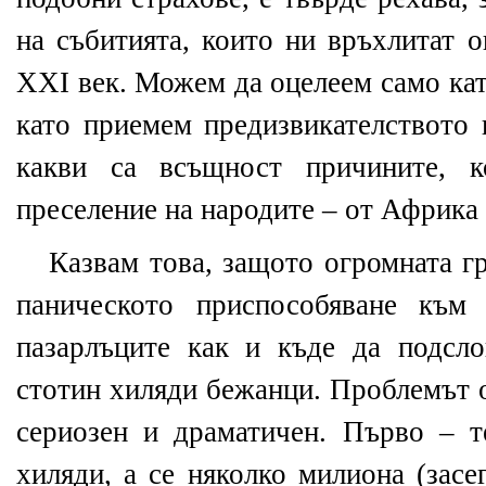
на събитията, които ни връхлитат 
ХХІ век. Можем да оцелеем само кат
като приемем предизвикателството 
какви са всъщност причините, к
преселение на народите – от Африка 
Казвам това, защото огромната г
паническото приспособяване към
пазарлъците как и къде да подсл
стотин хиляди бежанци. Проблемът о
сериозен и драматичен. Първо – т
хиляди, а се няколко милиона (засе