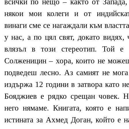
всички по нещо – както от Запада, 
някои мои колеги и от индийскат
винаги сме се нагаждали към властта
у нас, а по цял свят, докато видях
влязъл в този стереотип. Той е
Солженицин – хора, които не можеш
подведеш лесно. Аз самият не мога
издържа 12 години в затвора като н
Бояджиев е рядко срещан човек. Н
него нямаме. Книгата, която е нап
истината за Ахмед Доган, който е н