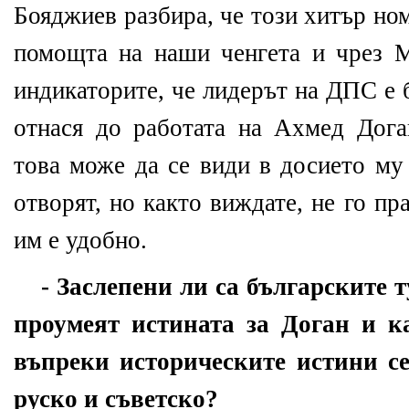
Бояджиев разбира, че този хитър но
помощта на наши ченгета и чрез М
индикаторите, че лидерът на ДПС е 
отнася до работата на Ахмед Дога
това може да се види в досието му
отворят, но както виждате, не го пр
им е удобно.
- Заслепени ли са българските т
проумеят истината за Доган и к
въпреки историческите истини с
руско и съветско?