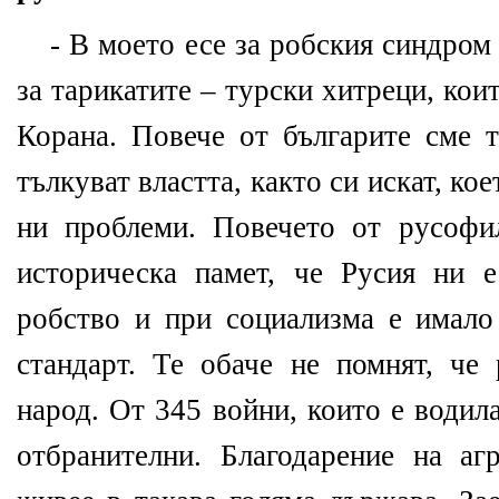
- В моето есе за робския синдром
за тарикатите – турски хитреци, кои
Корана. Повече от българите сме т
тълкуват властта, както си искат, ко
ни проблеми. Повечето от русофи
историческа памет, че Русия ни 
робство и при социализма е имало
стандарт. Те обаче не помнят, че 
народ. От 345 войни, които е водил
отбранителни. Благодарение на аг