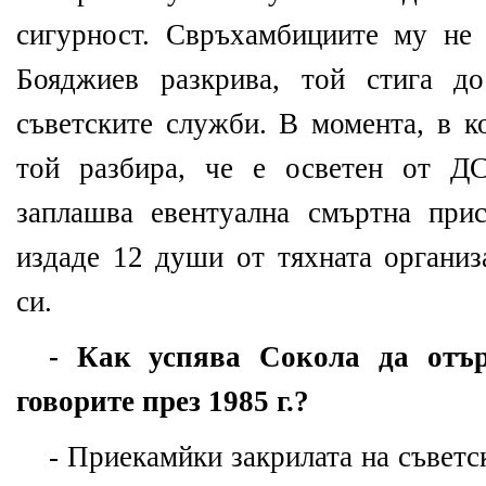
сигурност. Свръхамбициите му не 
Бояджиев разкрива, той стига д
съветските служби. В момента, в к
той разбира, че е осветен от ДС
заплашва евентуална смъртна при
издаде 12 души от тяхната организ
си.
- Как успява Сокола да отър
говорите през 1985 г.?
- Приекамйки закрилата на съветс