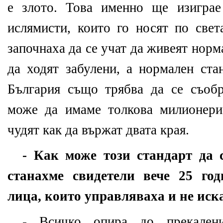
е злото. Това именно ще изигра
ислямисти, които го носят по свет
започнаха да се учат да живеят норма
да ходят забулени, а нормален ста
България също трябва да се съобр
може да имаме толкова милионери
чудят как да вържат двата края.
- Как може този стандарт да с
станахме свидетели вече 25 го
лица, които управляваха и не иска
- Всичко опира до прекален