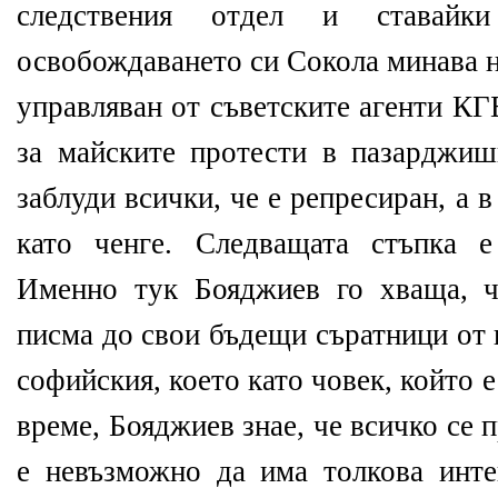
следствения отдел и ставайк
освобождаването си Сокола минава н
управляван от съветските агенти КГ
за майските протести в пазарджиш
заблуди всички, че е репресиран, а 
като ченге. Следващата стъпка 
Именно тук Бояджиев го хваща, ч
писма до свои бъдещи съратници от
софийския, което като човек, който е
време, Бояджиев знае, че всичко се 
е невъзможно да има толкова инте