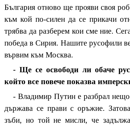
България отново ще прояви своя роб
към кой по-силен да се прикачи от
трябва да разберем кои сме ние. Се
победа в Сирия. Нашите русофили ве
вървим към Москва.
- Ще се освободи ли обаче ру
който все повече показва имперск
- Владимир Путин е разбрал нещо
държава се прави с оръжие. Затов
зъби, но той не мисли, че задълж