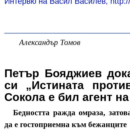
Интервю на Васил Василев, http:/
Александър Томов
Петър Бояджиев дока
си „Истината проти
Сокола е бил агент на
Бедността ражда омраза, затов
да е гостоприемна към бежанците