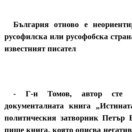
България отново е неориенти
русофилска или русофобска стран
известният писател
- Г-н Томов,
автор сте 
документалната книга „Истина
политическия затворник Петър Б
пише книга, която описва негатив