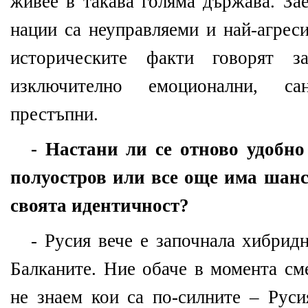
живее в такава голяма държава. За
нации са неуправляеми и най-агрес
историческите факти говорят з
изключително емоционални, с
престъпни.
- Настани ли се отново удобн
полуостров или все още има шанс
своята идентичност?
- Русия вече е започнала хибридн
Балканите. Ние обаче в момента см
не знаем кои са по-силните – Рус