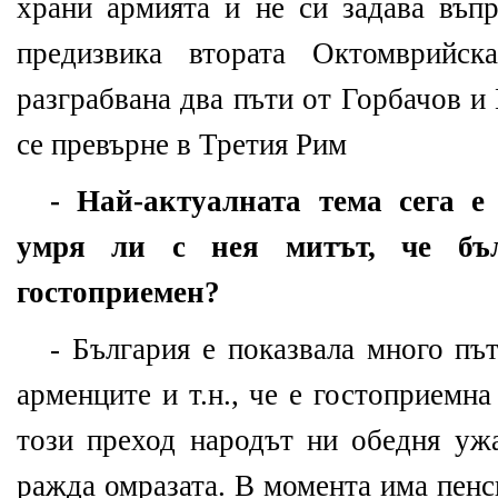
храни армията и не си задава въпр
предизвика втората Октомврийск
разграбвана два пъти от Горбачов и 
се превърне в Третия Рим
- Най-актуалната тема сега е
умря ли с нея митът, че бъл
гостоприемен?
- България е показвала много път
арменците и т.н., че е гостоприемна
този преход народът ни обедня ужа
ражда омразата. В момента има пенс