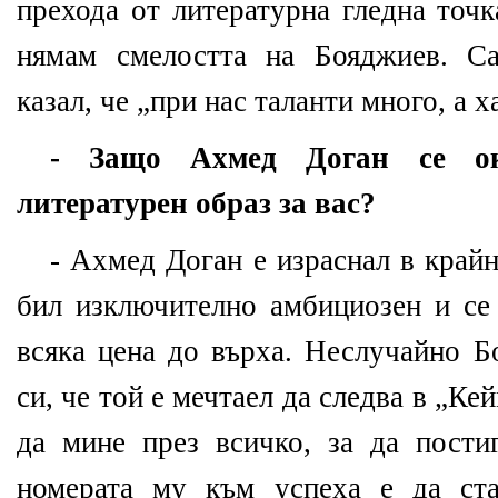
прехода от литературна гледна точ
нямам смелостта на Бояджиев. С
казал, че „при нас таланти много, а 
- Защо Ахмед Доган се ока
литературен образ за вас?
- Ахмед Доган е израснал в крайн
бил изключително амбициозен и се 
всяка цена до върха. Неслучайно Б
си, че той е мечтаел да следва в „К
да мине през всичко, за да пости
номерата му към успеха е да ст