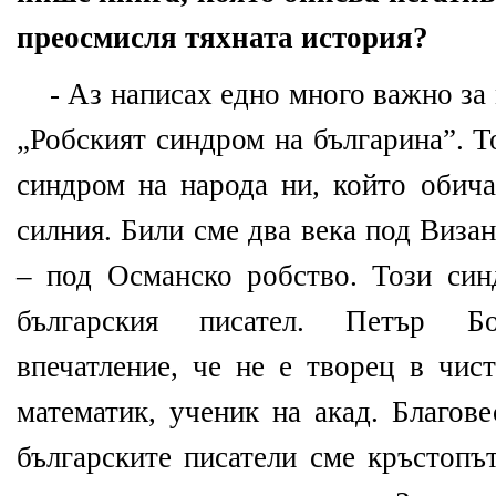
преосмисля тяхната история?
- Аз написах едно много важно за 
„Робският синдром на българина”. Т
синдром на народа ни, който обича
силния. Били сме два века под Визан
– под Османско робство. Този син
българския писател. Петър Б
впечатление, че не е творец в чис
математик, ученик на акад. Благов
българските писатели сме кръстопъ