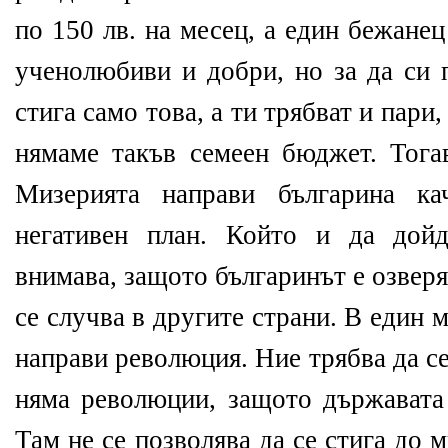
по 150 лв. на месец, а един бежане
ученолюбиви и добри, но за да си 
стига само това, а ти трябват и пари,
нямаме такъв семеен бюджет. Тога
Мизерията направи българина ка
негативен план. Който и да дойд
внимава, защото българинът е озверя
се случва в другите страни. В един
направи революция. Ние трябва да с
няма революции, защото държавата 
Там не се позволява да се стига до 