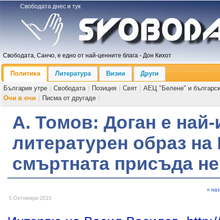
Свободата днес и тук
Свободата, Санчо, е едно от най-ценните блага - Дон Кихот
Политика
Литература
Визии
Други
България утре
|
Свободата
|
Позиция
|
Свят
|
АЕЦ "Белене" и българс
Очи в очи
|
Писма от другаде
|
А. Томов: Доган е най
литературен образ на
смъртната присъда не
« на
5 Октомври 2015