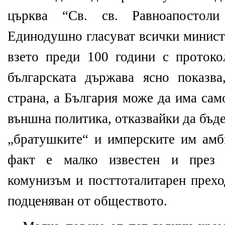
църква “Св. св. Равноапостол
Единодушно гласуват всички минист
взето преди 100 години с прото
българската държава ясно показв
страна, а България може да има сам
външна политика, отказвайки да бъде
„братушките“ и имперските им амб
факт е малко известен и през 
комунизъм и посттоталитарен прехо
подценяван от обществото.