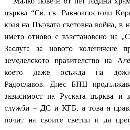
Малко повече от пет години хра
църква “Св. св. Равноапостоли Кир
края на Първата световна война, в н
името отново е възстановено на „С
Заслуга за новото коленичене п
земеделското правителство на Ал
което даже осъжда на дожи
Радославов. Днес БПЦ продължав
зависимост на Руската църква и 
служби – ДС и КГБ, а това я прав
почит на своите светии и да пре