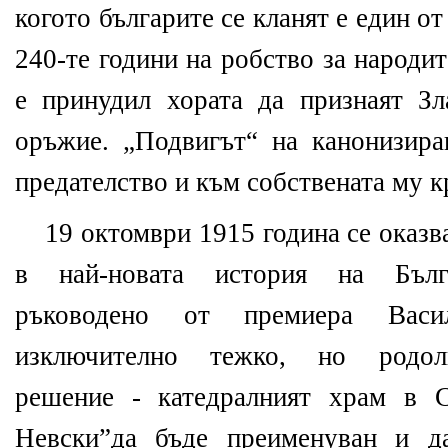
когото българите се кланят е един о
240-те години на робство за народит
е принудил хората да признаят Зл
оръжие.
„Подвигът“ на канонизира
предателство и към собствената му к
19 октомври 1915 година се оказв
в най-новата история на Бълга
ръководено от премиера Васи
изключително тежко, но родол
решение - катедралният храм в 
Невски”да бъде преименуван и д