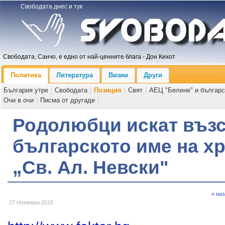
Свободата днес и тук
Свободата, Санчо, е едно от най-ценните блага - Дон Кихот
Политика
Литература
Визии
Други
България утре
|
Свободата
|
Позиция
|
Свят
|
АЕЦ "Белене" и българс
Очи в очи
|
Писма от другаде
|
Родолюбци искат възс
българското име на х
„Св. Ал. Невски"
« на
27 Ноември 2015