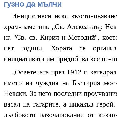
гузно да мълчи
Инициативен иска възстановяване
храм-паметник „Св. Александър Нев
на "Св. св. Кирил и Методий", коет
пет години. Хората се органи
инициативата им придобива все по-г
„Осветената през 1912 г. катедра
името на чуждия на България мос
Невски. За него последни проучвания
васал на татарите, а никакъв герой
дълбокото разочарование от ковар