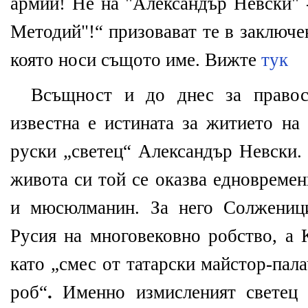
армии! Не на "Александър Невски" -
Методий"!“ призовават те в заключе
която носи същото име. Вижте
тук
Всъщност и до днес за правос
известна е истината за житието на
руски „светец“ Александър Невски.
живота си той се оказва едновремен
и мюсюлманин. За него Солженици
Русия на многовековно робство, а 
като „смес от татарски майстор-пал
роб“
.
Именно измисленият светец 