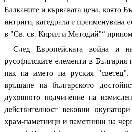
Балканите и кървавата цена, която Б
интриги, катедрала е преименувана 
в "Св. св. Кирил и Методий"“ припо
След Европейската война и на
русофилските елементи в България 
пак на името на руския "светец".
връщане на българското достойнс
духовното подчинение на измислен
действителност вековни окупатор
храм-паметници и паметници на чер