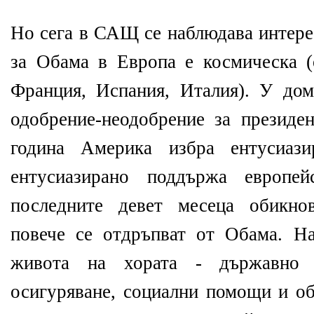
Но сега в САЩ се наблюдава интере
за Обама в Европа е космическа 
Франция, Испания, Италия). У до
одобрение-неодобрение за президе
година Америка избра ентусиази
ентусиазирано поддържа европей
последните девет месеца обикно
повече се отдръпват от Обама. Н
живота на хората - държавно 
осигуряване, социални помощи и об