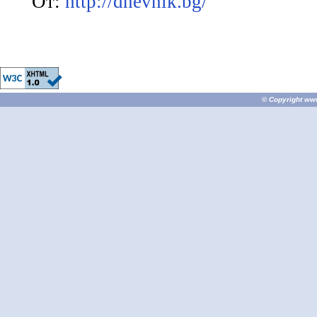
От:
http://dnevnik.bg/
© Copyright
ww