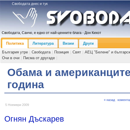
Свободата днес и тук
Свободата, Санчо, е едно от най-ценните блага - Дон Кихот
Политика
Литература
Визии
Други
България утре
|
Свободата
|
Позиция
|
Свят
|
АЕЦ "Белене" и българс
Очи в очи
|
Писма от другаде
|
Обама и американците
година
« назад
комента
5 Ноември 2009
Огнян Дъскарев