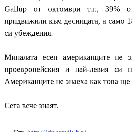
Gallup от октомври т.г., 39% о
придвижили към десницата, а само 1
си убеждения.
Миналата есен американците не з
проевропейския и най-левия си п
Американците не знаеха как това ще 
Сега вече знаят.