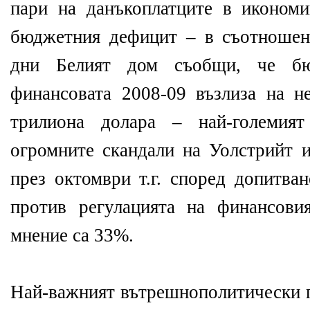
пари на данъкоплатците в икономи
бюджетния дефицит – в съотноше
дни Белият дом съобщи, че бю
финансовата 2008-09 възлиза на н
трилиона долара – най-големия
огромните скандали на Уолстрийт и
през октомври т.г. според допитва
против регулацията на финансови
мнение са 33%.
Най-важният вътрешнополитически п