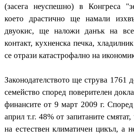
(засега неуспешно) в Конгреса "зе
което драстично ще намали изхвъ
двуокис, ще наложи данък на все
контакт, кухненска печка, хладилни
се отрази катастрофално на икономик
Законодателството ще струва 1761 д
семейство според поверителен докл
финансите от 9 март 2009 г. Според
април т.г. 48% от запитаните смятат,
на естествен климатичен цикъл, а н