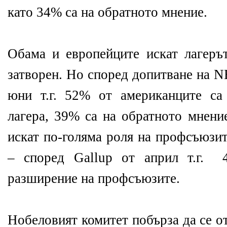
като 34% са на обратното мнение.
Обама и европейците искат лагеръ
затворен. Но според допитване на NB
юни т.г. 52% от американците са
лагера, 39% са на обратното мнени
искат по-голяма роля на профсъюзит
– според Gallup от април т.г. 
разширение на профсъюзите.
Нобеловият комитет побърза да се о