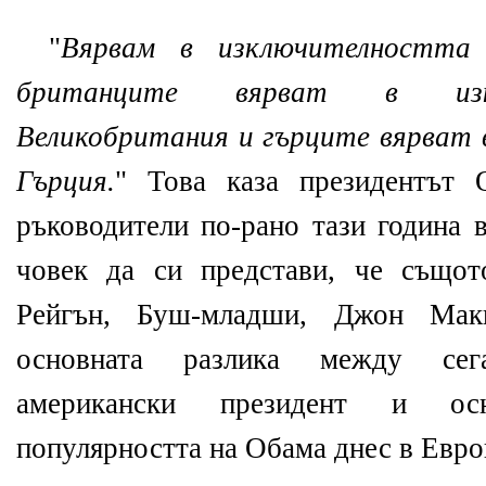
"
Вярвам в изключителността 
британците вярват в изк
Великобритания и гърците вярват
Гърция.
" Това каза президентът 
ръководители по-рано тази година 
човек да си представи, че същот
Рейгън, Буш-младши, Джон Мак
основната разлика между се
американски президент и ос
популярността на Обама днес в Евро