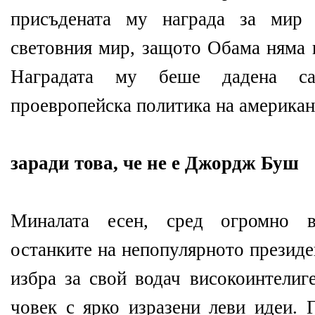
присъдената му награда за ми
световния мир, защото Обама няма н
Наградата му беше дадена са
проевропейска политика на американ
заради това, че не е Джордж Буш
Миналата есен, сред огромно 
останките на непопулярното презид
избра за свой водач високоинтелиг
човек с ярко изразени леви идеи. 