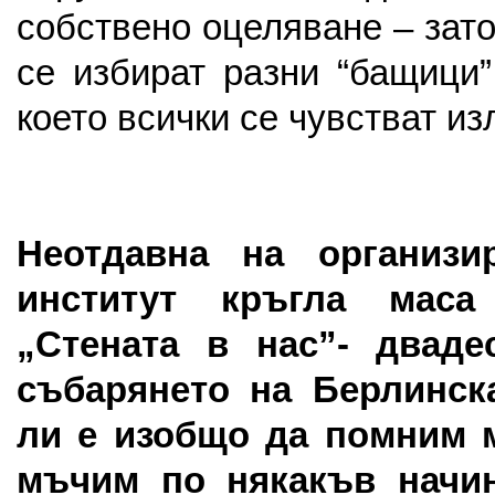
собствено оцеляване – зат
се избират разни “бащици”
което всички се чувстват из
Неотдавна на организи
институт кръгла мас
„Стената в нас”- дваде
събарянето на Берлинск
ли е изобщо да помним 
мъчим по някакъв начи