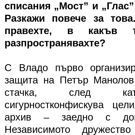
списания „Мост” и „Глас”
Разкажи повече за това
правехте, в какъв 
разпространявахте?
С Владо първо организи
защита на Петър Манолов,
стачка, след ка
сигурностконфискува цел
архив – заедно с док
Независимото дружеств