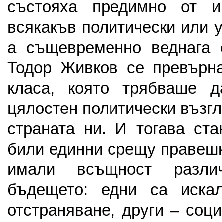
състояха предимно от и
всякакъв политически или 
а същевременно веднага 
Тодор Живков се превърна
класа, която трябваше д
цялостен политически възг
страната ни. И тогава ста
били единни срещу правешк
имали всъщност разли
бъдещето: едни са иска
отстраняване, други – соц