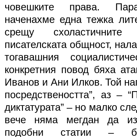
човешките права. Па
наченахме една тежка лит
срещу схоластичните
писателската общност, нала
тогавашния социалистич
конкретния повод бяха ат
Иванов и Ани Илков. Той на
посредствеността”, аз – “
диктатурата” – но малко сле
вече няма мегдан да из
подобни статии – бя