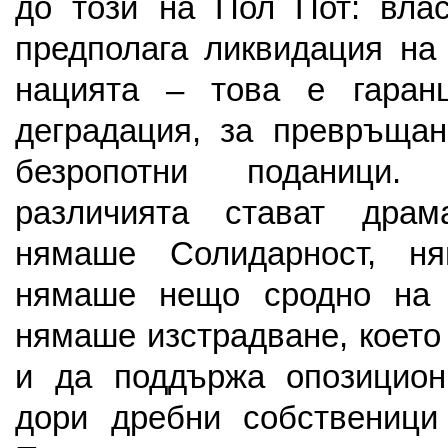
до този на Пол Пот: влас
предполага ликвидация на
нацията – това е гаран
деградация, за превръщан
безропотни поданици.
различията стават драм
нямаше Солидарност, н
нямаше нещо сродно на 
нямаше изстрадване, което
и да поддържа опозицио
дори дребни собственици