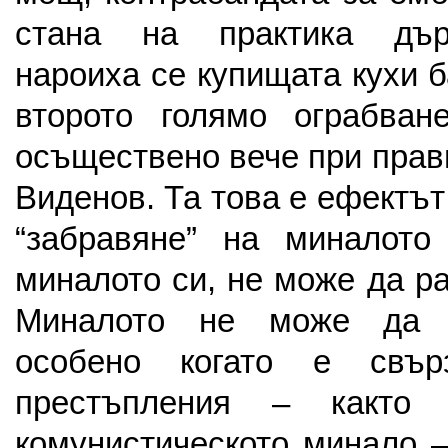
стана на практика дър
нароиха се купищата кухи б
второто голямо ограбва
осъществено вече при прав
Виденов. Та това е ефектът
“забравяне” на миналото
миналото си, не може да р
Миналото не може да б
особено когато е свър
престъпления – какт
комунистическото минало 