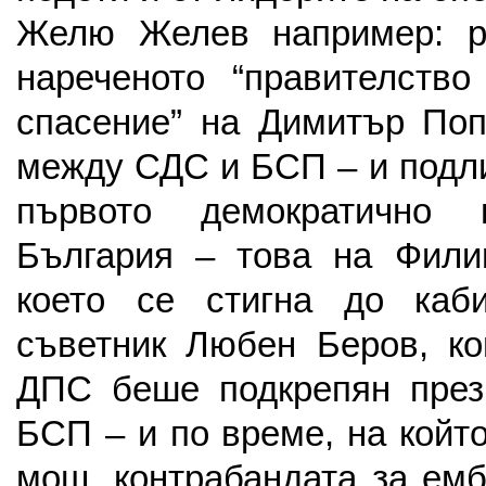
Желю Желев например: р
нареченото “правителство
спасение” на Димитър Поп
между СДС и БСП – и подл
първото демократично 
България – това на Фили
което се стигна до каб
съветник Любен Беров, ко
ДПС беше подкрепян през
БСП – и по време, на койт
мощ, контрабандата за ем