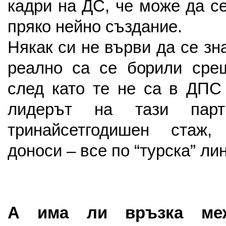
кадри на ДС, че може да с
пряко нейно създание.
Някак си не върви да се зна
реално са се борили срещ
след като те не са в ДПС 
лидерът на тази пар
тринайсетгодишен стаж,
доноси – все по “турска” лин
А има ли връзка меж