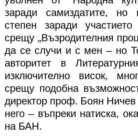
уволнен от “Народна ку
заради самиздатите, но
степен заради участието
срещу „Възродителния про
да се случи и с мен – но 
авторитет в Литературн
изключително висок, мно
срещу подобна възможност
директор проф. Боян Ничев
него – въпреки натиска, ок
на БАН.