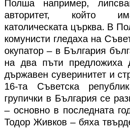
Полша например, липсв
авторитет, който и
католическата църква. В П
комунисти гледаха на Съве
окупатор – в България бъл
на два пъти предложиха 
държавен суверинитет и ст
16-та Съветска републик
групички в България се ра
– основно в последната го
Тодор Живков – бяха твърд