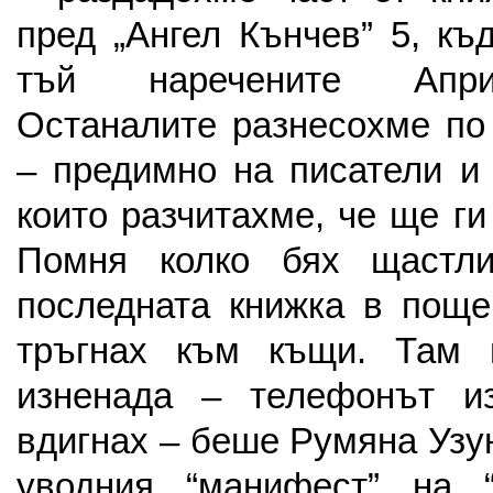
пред „Ангел Кънчев” 5, къ
тъй наречените Апри
Останалите разнесохме по
– предимно на писатели и 
които разчитахме, че ще ги
Помня колко бях щастли
последната книжка в поще
тръгнах към къщи. Там 
изненада – телефонът и
вдигнах – беше Румяна Узу
уводния “манифест” на 