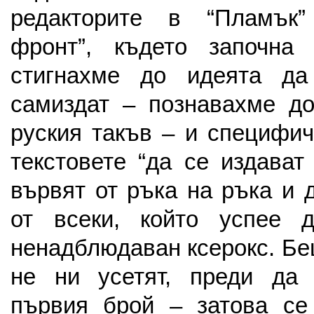
редакторите в “Пламък”
фронт”, където започна 
стигнахме до идеята д
самиздат – познавахме до
руския такъв – и специфи
текстовете “да се издават
вървят от ръка на ръка и 
от всеки, който успее 
ненадблюдаван ксерокс. Бе
не ни усетят, преди да
първия брой – затова се