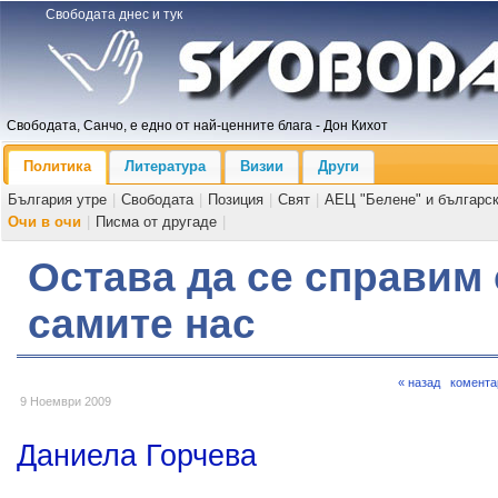
Свободата днес и тук
Свободата, Санчо, е едно от най-ценните блага - Дон Кихот
Политика
Литература
Визии
Други
България утре
|
Свободата
|
Позиция
|
Свят
|
АЕЦ "Белене" и българс
Очи в очи
|
Писма от другаде
|
Остава да се справим 
самите нас
« назад
комента
9 Ноември 2009
Даниела Горчева