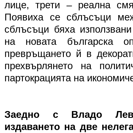
лице, трети – реална смя
Появиха се сблъсъци ме
сблъсъци бяха използвани
на новата българска о
превръщането й в декорат
прехвърлянето на полити
партокрацията на икономиче
Заедно с Владо Левч
издаването на две нелег