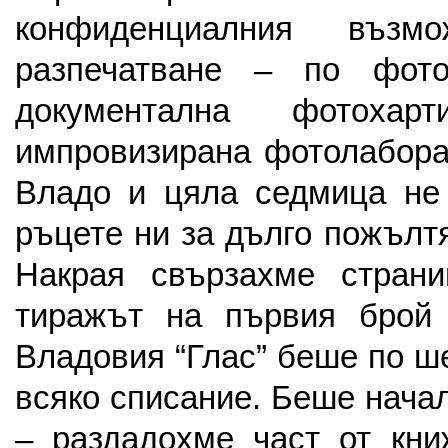
конфиденциалния въз
разпечатване – по фото
документална фотохарт
импровизирана фотолабора
Владо и цяла седмица не 
ръцете ни за дълго пожълт
Накрая свързахме стран
тиражът на първия брой
Владовия “Глас” беше по ш
всяко списание. Беше нача
– раздадохме част от кни