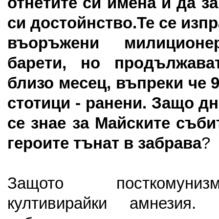
отнетите си имена и да з
си достойнство.
Те се изп
въоръжени милицион
барети, но продължава
близо месец, въпреки че 9
стотици - ранени. Защо д
се знае за Майските съби
героите тънат в забрава
?
Защото посткомуниз
култивирайки амнезия.