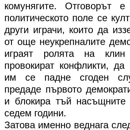
комунягите. Отговорът 
политическото поле се кул
други играчи, които да из
от още неукрепналите демо
играят ролята на клин
провокират конфликти, да 
им се падне сгоден сл
предаде първото демократ
и блокира тъй насъщните
седем години.
Затова именно веднага сле