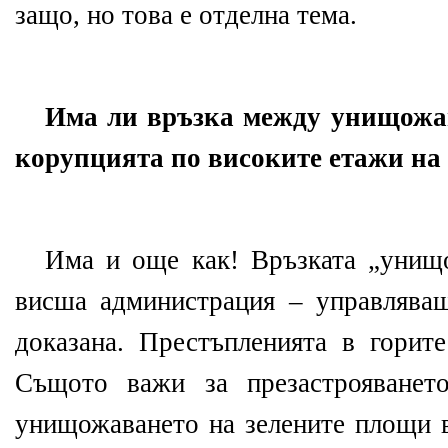
защо, но това е отделна тема.
Има ли връзка между унищожав
корупцията по високите етажи на
Има и още как! Връзката „унищ
висша администрация – управлява
доказана. Престъпленията в горите
Същото важи за презастрояванет
унищожаването на зелените площи в