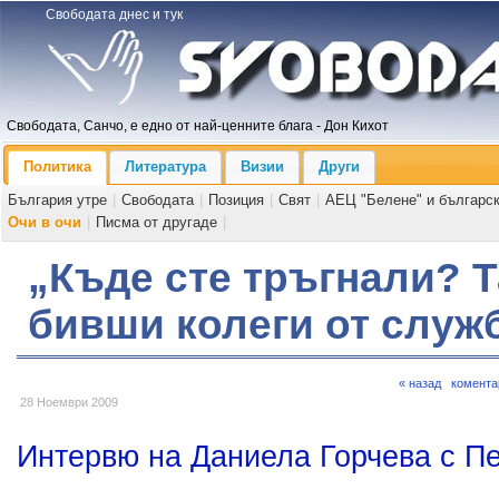
Свободата днес и тук
Свободата, Санчо, е едно от най-ценните блага - Дон Кихот
Политика
Литература
Визии
Други
България утре
|
Свободата
|
Позиция
|
Свят
|
АЕЦ "Белене" и българс
Очи в очи
|
Писма от другаде
|
„Къде сте тръгнали? 
бивши колеги от служ
« назад
комента
28 Ноември 2009
Интервю на Даниела Горчева с Пе