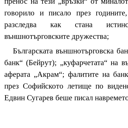
пренос на тези „връзки“ от миналот
говорило и писало през годините
разследва как стана истинск
външнотърговските дружества;
Българската външнотърговска бан
банк“ (Бейрут); „куфарчетата“ на 
аферата „Акрам“; фалитите на банк
през Софийското летище по виден
Едвин Сугарев беше писал навремето 