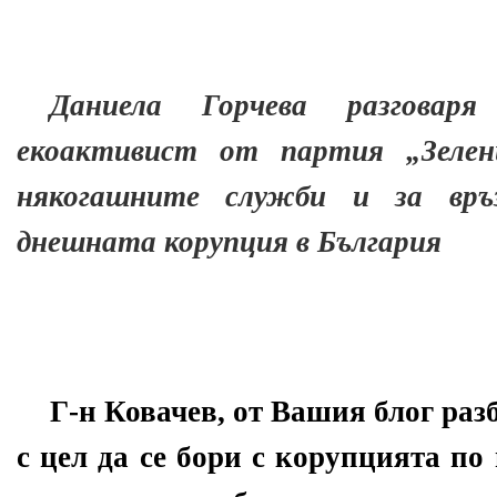
Даниела Горчева разговар
екоактивист от партия „Зеле
някогашните служби и за вр
днешната корупция в България
Г-н Ковачев, от Вашия блог разб
с цел да се бори с корупцията п