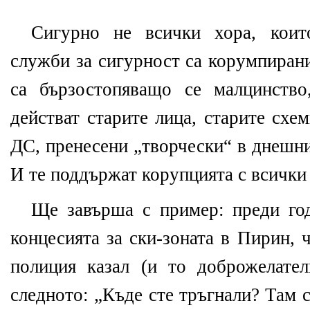
Сигурно не всички хора, коит
служби за сигурност са корумпирани
са бързостопяващо се малцинств
действат старите лица, старите схе
ДС, пренесени „творчески“ в днешни
И те поддържат корупцията с всички
Ще завърша с пример: преди год
концесията за ски-зоната в Пирин, 
полиция казал (и то доброжелате
следното: „Къде сте тръгнали? Там 