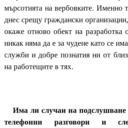
мърсотията на вербовките. Именно т
днес срещу граждански организации,
окаже отново обект на разработка 
никак няма да е за чудене като се им
служби и добре познатия ни от бли
на работещите в тях.
Има ли случаи на подслушване
телефонни разговори и сл