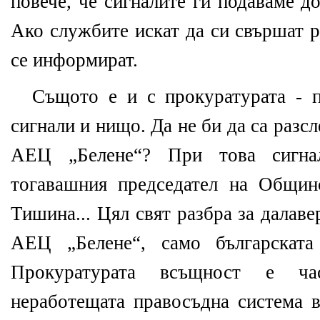
повече, че сигналите ги подаваме д
Ако службите искат да си свършат р
се информират.
Същото е и с прокуратурата - 
сигнали и нищо. Да не би да са разс
АЕЦ „Белене“? При това сигна
тогавашния председател на Общин
Тишина... Цял свят разбра за далав
АЕЦ „Белене“, само българската
Прокуратурата всъщност е ч
неработещата правосъдна система в