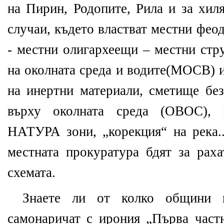
на Пирин, Родопите, Рила и за хил
случаи, където властват местни фео
- местни олигархеещи – местни стр
на околната среда и водите(МОСВ) и
на инертни материали, сметище без
върху околната среда (ОВОС), 
НАТУРА зони, „корекция“ на река..
местната прокуратура бдят за раха
схемата.
Знаете ли от колко общини 
самонаричат с ирония „Първа част