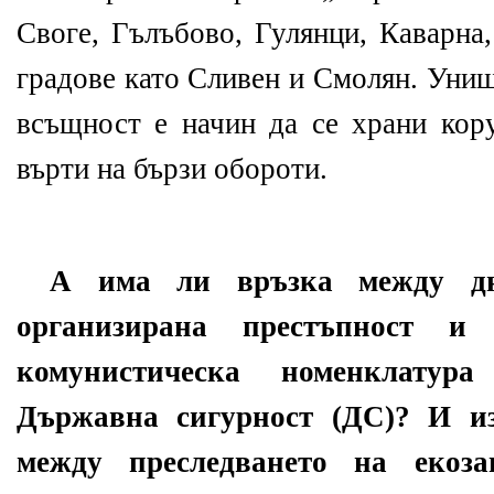
Своге, Гълъбово, Гулянци, Каварна
градове като Сливен и Смолян. Уни
всъщност е начин да се храни кор
върти на бързи обороти.
А има ли връзка между дн
организирана престъпност и
комунистическа номенклату
Държавна сигурност (ДС)? И и
между преследването на екоз