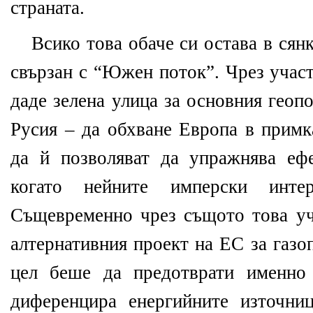
страната
.
Всико това обаче си остава в сян
свързан с “Южен поток”. Чрез участ
даде зелена улица за основния геоп
Русия – да обхване Европа в примк
да й позволяват да упражнява ефе
когато нейните имперски интер
Същевременно чрез същото това уч
алтернативния проект на ЕС за газо
цел беше да предотврати именно 
диференцира енергийните източни