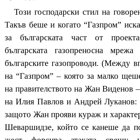
Този господарски стил на говорен
Такъв беше и когато “Газпром” иск
за българската част от проект
българската газопреносна мрежа
българските газопроводи. (Между в
на “Газпром” – която за малко щеш
на правителството на Жан Виденов –
на Илия Павлов и Андрей Луканов: 
защото Жан прояви кураж и характе
Шеваршидзе, който се канеше да п