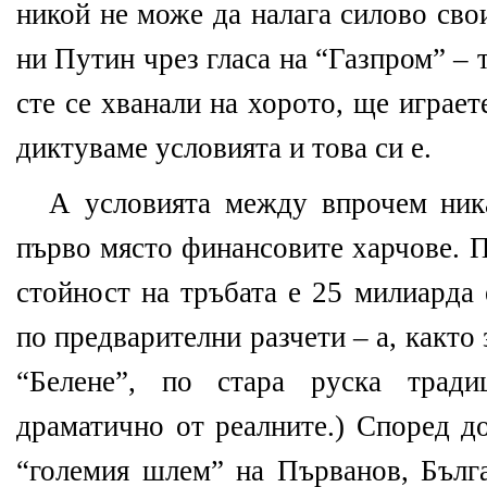
никой не може да налага силово сво
ни Путин чрез гласа на “Газпром” – т
сте се хванали на хорото, ще играе
диктуваме условията и това си е.
А условията между впрочем ник
първо място финансовите харчове. П
стойност на тръбата е 25 милиарда 
по предварителни разчети – а, както
“Белене”, по стара руска тради
драматично от реалните.) Според до
“големия шлем” на Първанов, Бълг