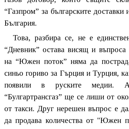
“Газпром” за българските доставки 
България.
Това, разбира се, не е единстве
“Дневник” остава висящ и въпроса
на
“
Южен поток
”
няма да пострад
синьо гориво за Гърция и Турция, к
появи
ли
в руските медии.
Ак
“
Булгартрансгаз
”
ще се лиши от око
от такси
. Друг нерешен въпрос е да
да продава количества от "Южен п