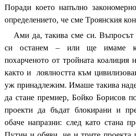
Поради което напълно закономерно
определението, че сме Троянския кон
Ами да, такива сме си. Въпросът 
си останем – или ще имаме к
похарченото от тройната коалиция 
както и
лоялността към цивилизова
уж принадлежим. Имаше такива наде
да стане премиер, Бойко Борисов п
проекти да бъдат блокирани и пр
обаче напразни: след като стана п
Путин и обяви, че и трите проекта 