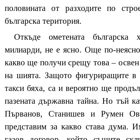
половината от разходите по стро
българска територия.
Откъде ометената българска
милиарди, не е ясно. Още по-неясно
какво ще получи срещу това – освен
на шията. Защото фигуриращите в 
такси бяха, са и вероятно ще продъ
пазената държавна тайна. Но тъй ка
Първанов, Станишев и Румен О
представим за какво става дума. И
газов договор, който същите ск