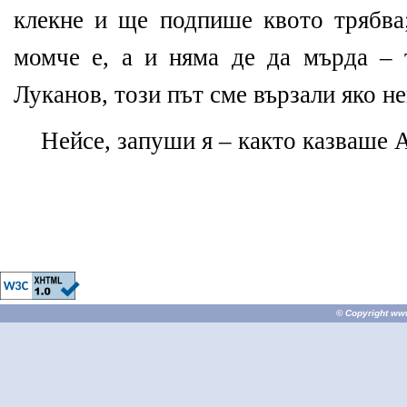
клекне и ще подпише квото трябва
момче е, а и няма де да мърда – 
Луканов, този път сме вързали яко не
Нейсе, запуши я – както казваше 
© Copyright
ww