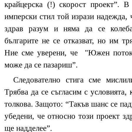
крайцерска
(!)
скорост проект
”. В
имперски стил той изрази надежда, 
здрав разум и няма да се колеба
българите не се отказват, но им тр
Ние сме уверени, че
"Южен поток"
може да се пазариш
”.
Следователно стига сме мислил
Трябва да се съгласим с условията, 
толкова. Защото: “
Такъв шанс се пад
убедени, че относно този проект зд
ще надделее
”.