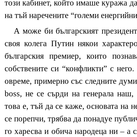
този кабинет, който имаше куража да
на тъй наречените “големи енергийни
А може би българският президент
своя колега Путин някои характер
българския премиер, които позна
собствените си “конфликти” с него.
овреме, примерно със следните дум
boss
, не се сърди на генерала наш,
това е, тъй да се каже, основата на 
се порепчи, трябва да понадуе публ
го харесва и обича народеца ни – а