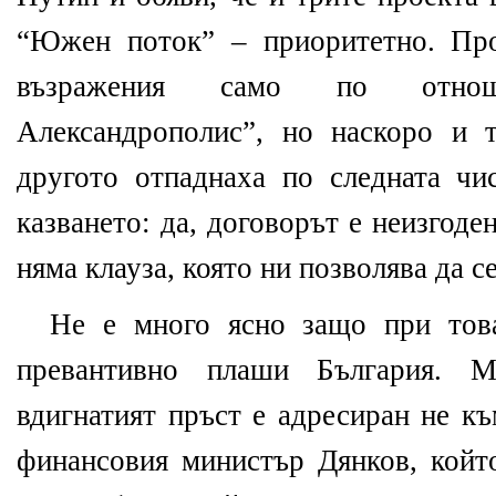
“Южен поток” – приоритетно. Пр
възражения само по отнош
Александрополис”, но наскоро и 
другото отпаднаха по следната чи
казването: да, договорът е неизгоден
няма клауза, която ни позволява да с
Не е много ясно защо при тов
превантивно плаши България. 
вдигнатият пръст е адресиран не к
финансовия министър Дянков, койт