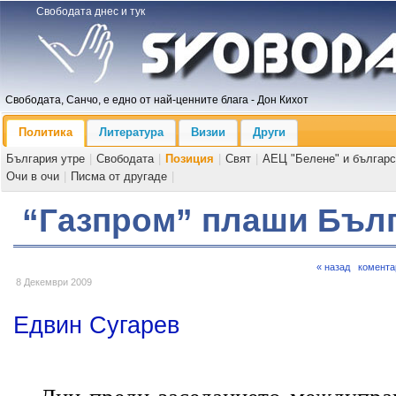
Свободата днес и тук
Свободата, Санчо, е едно от най-ценните блага - Дон Кихот
Политика
Литература
Визии
Други
България утре
|
Свободата
|
Позиция
|
Свят
|
АЕЦ "Белене" и българс
Очи в очи
|
Писма от другаде
|
“Газпром” плаши Бъл
« назад
комента
8 Декември 2009
Едвин Сугарев