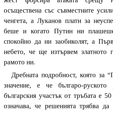
жест форсира атаката срещу не
осъществена със съвместните усили
ченгета, а Луканов плати за неусп
беше и когато Путин ни плашеше
спокойно да ни заобиколят, а Пър
небето, че ще изтървем златното г
рамото ни.
Дребната подробност, която за “
значение, е че българо-руското
българския участък от тръбата е 50
означава, че решенията трябва да 