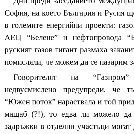
Дни преди заседанието междуправ
София, на което България и Русия щ
в големите енергийни проекти: газ
АЕЦ “Белене” и нефтопровода “Бу
руският газов гигант размаха закани
помисляли, че можем да се пазарим з
Говорителят на “Газпром”
недвусмислено предупреди, че т
“Южен поток” нараствала и той при
мащаб (?!), то едва ли можело да 
задръжки в отделни участъци могат 