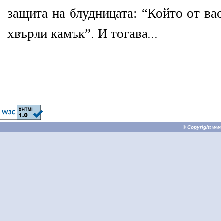
защита на блудницата: “Който от ва
хвърли камък”. И тогава...
© Copyright
ww