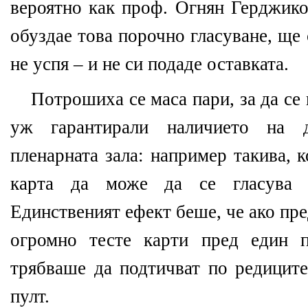
вероятно как проф. Огнян Герджико
обуздае това порочно гласуване, ще 
не успя – и не си подаде оставката.
Потрошиха се маса пари, за да се
уж гарантирали наличието на д
пленарната зала: например такива, 
карта да може да се гласува 
Единственият ефект беше, че ако пр
огромно тесте карти пред един п
трябваше да подтичват по редиците
пулт.