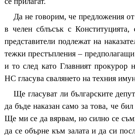
се прилагат.
Да не говорим, че предложения от
в челен сблъсък с Конституцията, 
представители подлежат на наказате
тежки престъпления – предполагащи 
и то след като Главният прокурор н
НС гласува свалянето на техния имун
Ще гласуват ли българските депут
да бъде наказан само за това, че бил
Ще ми се да вярвам, но силно се съ
да се обърне към залата и да си по