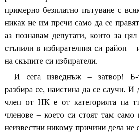
примерно безплатно пътуване с вся
никак не им пречи само да се правя
аз познавам депутати, които за ця
стъпили в избирателния си район – 
на скъпите си избиратели.
И сега изведнъж – затвор! Б-р
разбира се, наистина да се случи. И 
член от НК е от категорията на т
членове – което си стоят там само
неизвестни никому причини дела не с