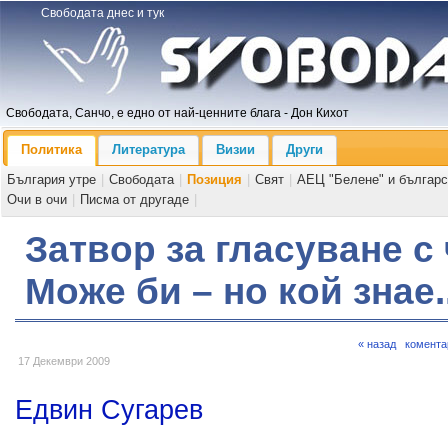
Свободата днес и тук
Свободата, Санчо, е едно от най-ценните блага - Дон Кихот
Политика
Литература
Визии
Други
България утре
|
Свободата
|
Позиция
|
Свят
|
АЕЦ "Белене" и българс
Очи в очи
|
Писма от другаде
|
Затвор за гласуване с
Може би – но кой знае..
« назад
комента
17 Декември 2009
Едвин Сугарев