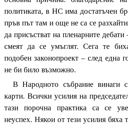
политиката, в НС има достатъчен бр
пръв път там и още не са се разхайт
да присъстват на пленарните дебати
смеят да се умъглят. Сега те бих
подобен законопроект – след една г
не би било възможно.
В Народното събрание винаги с
карти. Всички усилия на председате
тази порочна практика са се уве
неуспех. Някои от тези усилия бяха 