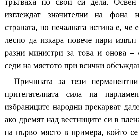
тръгваха по свои си дела. Освен
изглеждат значителни на фона н
страната, но печалната истина е, че
лесно да изкара повече пари извън
разни министри за това и онова – 
седи на мястото при всички обсъжда
Причината за тези перманентн
притегателната сила на парламе
избраниците народни прекарват дале
ако дремят над вестниците си в плен
на първо място в примера, който се