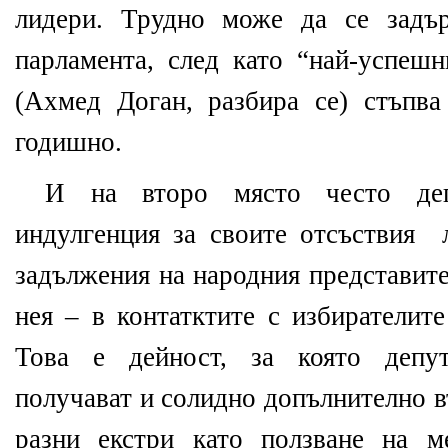
лидери. Трудно може да се задъ
парламента, след като “най-успешн
(Ахмед Доган, разбира се) стъпв
годишно.
И на второ място често деп
индулгенция за своите отсъствия
задължения на народния представител
нея – в контатктите с избирателит
Това е дейност, за която депу
получават и солидно допълнително в
разни екстри като ползване на 