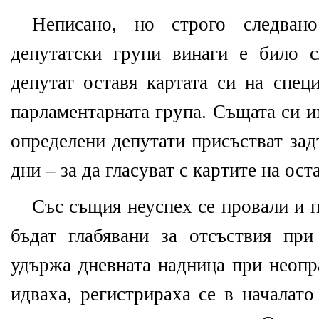
Неписано, но строго следван
депутатски групи винаги е било с
депутат оставя картата си на спец
парламентарната група. Същата си и
определени депутати присъстват за
дни – за да гласуват с картите на ост
Със същия неуспех се провали и п
бъдат глабявани за отсъствия при
удържа дневната надница при неопр
идваха, регистрираха се в началато