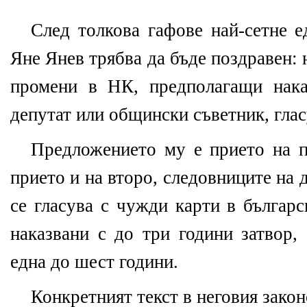
След толкова гафове най-сетне е
Яне Янев трябва да бъде поздравен:
промени в НК, предполагащи нака
депутат или общински съветник, глас
Предложението му е прието на п
прието и на второ, следовниците на 
се гласува с чужди карти в българ
наказвани с до три години затвор,
една до шест години.
Конкретният текст в неговия закон