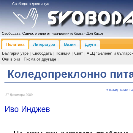
Свободата днес и тук
Свободата, Санчо, е едно от най-ценните блага - Дон Кихот
Политика
Литература
Визии
Други
България утре
|
Свободата
|
Позиция
|
Свят
|
АЕЦ "Белене" и българс
Очи в очи
|
Писма от другаде
|
Коледопреклонно пит
« назад
комента
27 Декември 2009
Иво Инджев