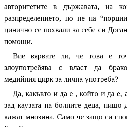
авторитетите в държавата, на к
разпределението, но не на “порции
цинично се похвали за себе си Доган
помощи.
Вие вярвате ли, че това е то
злоупотребява с власт да брак
медийния цирк за лична употреба?
Да, какъвто и да е , който и да е,
зад каузата на болните деца, нищо 
кажат мнозина. Само че защо си спо