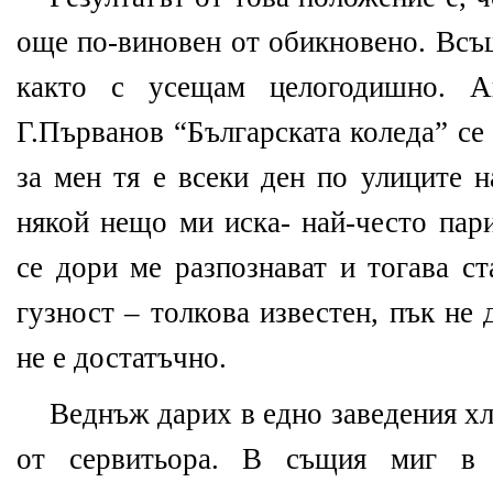
още по-виновен от обикновено. Всъщ
както с усещам целогодишно. А
Г.Първанов “Българската коледа” се
за мен тя е всеки ден по улиците 
някой нещо ми иска- най-често пар
се дори ме разпознават и тогава ст
гузност – толкова известен, пък не 
не е достатъчно.
Веднъж дарих в едно заведения хл
от сервитьора. В същия миг в к