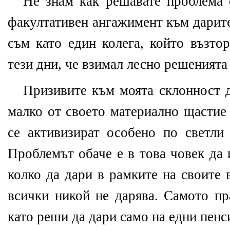
Не знам как решавате проблема 
факултативен ангажимент към дарите
съм като един колега, който възто
тези дни, че взимал лесно решенията
Призивите към моята склонност д
малко от своето материално щастие
се активизират особено по светли 
Проблемът обаче е в това човек да 
колко да дари в рамките на своите
всички никой не дарява. Самото пр
като реши да дари само на едни пенс