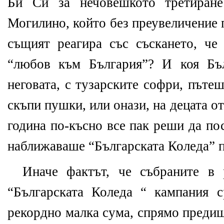
Би Си за нечовешкото третиране
Могилино, който без преувеличение 
същият реагира със съскането, че
“любов към България”? И коя Бъ
неговата, с тузарските софри, пъте
скъпи пушки, или онази, на децата о
година по-късно все пак реши да по
наближаваше “Българската Коледа” п
Иначе фактът, че събраните в 
“Българската Коледа “ кампания с
рекордно малка сума, спрямо предиш