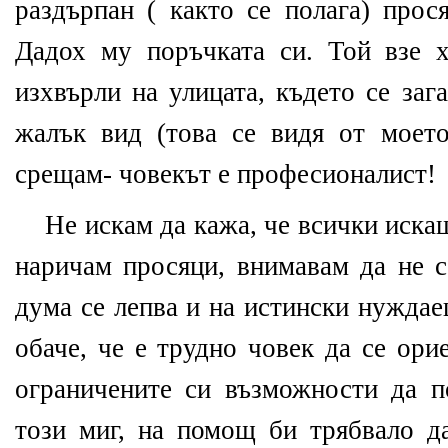
раздърпан ( както се полага) прося
Дадох му поръчката си. Той взе 
изхвърли на улицата, където се за
жалък вид (това се видя от моет
срещам- човекът е професионалист!
Не искам да кажа, че всички искащ
наричам просяци, внимавам да не с
дума се лепва и на истински нуждае
обаче, че е трудно човек да се ори
ограничените си възможности да п
този миг, на помощ би трябвало да