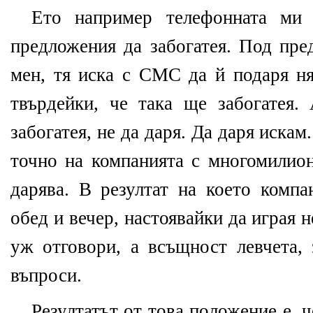
Ето например телефонната ми 
предложения да забогатея. Под пред
мен, тя иска с СМС да й подаря ня
твърдейки, че така ще забогатея.
забогатея, не да даря. Да даря искам
точно на компанията с многомилион
дарява. В резултат на което компа
обед и вечер, настоявайки да играя 
уж отговори, а всъщност левчета,
въпроси.
Резултатът от това положение е, 