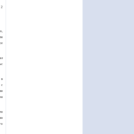
 2
о,
ли
се
ал
ъс
 в
 с
зи
на
ти
ни
го