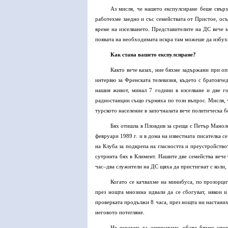
Аз мисля, че нашето експулсиране беше свърз
работехме заедно и със семействата от Пристое, осъ
време на изселването. Представителите на ДС вече м
появата на необходимата искра там можеше да избух
Как стана вашето експулсиране?
Както вече казах, ние бяхме задържани при оп
интервю за Френската телевизия, където с братовче
нашия живот, минал 7 години в изселване и две го
радиостанции също гърмяха по този въпрос. Мисля, че
турското население в започналата вече политическа б
Бях отишла в Пловдив за среща с Петър Маноло
февруари 1989 г. и в дома на известната писателка с
на Клуба за подкрепа на гласността и преустройство
сутринта бях в Климент. Нашите две семейства вече 
час–два служители на ДС щяха да пристигнат с коли, з
Когато се качвахме на минибуса, по прозорци
през нощта мнозина идвали да се сбогуват, някои и
проверката продължи 8 часа, през нощта ни настаниха
неговото потегляне.
Не искахме да заминаваме, обаче бяхме спок