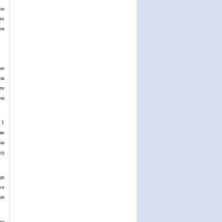
ие
по
ри
ме
за
те
на
 1
ве
на
ед
щи
се
ки
те