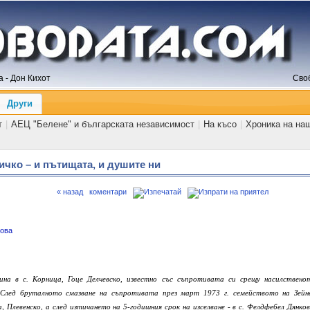
 - Дон Кихот
Сво
Други
т
|
АЕЦ "Белене" и българската независимост
|
На късо
|
Хроника на на
ичко – и пътищата, и душите ни
« назад
коментари
мова
ина в с. Корница, Гоце Делчевско, известно със съпротивата си срещу насилствено
 След бруталното смазване на съпротивата през март 1973 г. семейството на Зейн
, Плевенско, а след изтичането на 5-годишния срок на изселване - в с. Фелдфебел Дянков