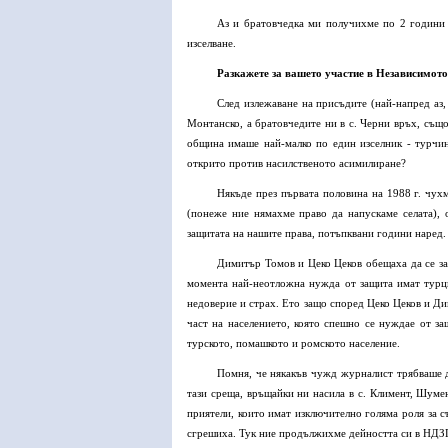
Аз и братовчедка ми получихме по 2 години 
изселване.
Разкажете за вашето участие в Независимото
След излежаване на присъдите (най-напред аз, 
Монтанско, а братовчедите ни в с. Черни връх, също
община имаше най-малко по един изселник - турчин 
открито против насилственото асимилиране?
Някъде през първата половина на 1988 г. чу
(понеже ние нямахме право да напускаме селата),
защитата на нашите права, потъпквани години наред.
Димитър Томов и Цеко Цеков обещаха да се за
момента най-неотложна нужда от защита имат турцит
недоверие и страх. Ето защо според Цеко Цеков и Ди
част на населението, която спешно се нуждае от з
турското, помашкото и ромското население.
Помня, че някакъв чужд журналист трябваше д
тази среща, връщайки ни насила в с. Климент, Шумен
приятели, които имат изключително голяма роля за 
сгрешиха. Тук ние продължихме дейността си в НДЗП