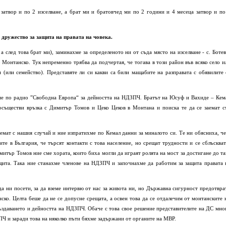
затвор и по 2 изселване, а брат ми и братовчед ми по 2 години и 4 месеца затвор и по
 дружество за защита на правата на човека.
а след това брат ми), заминахме за определеното ни от съда място на изселване - с. Ботев
 Монтанско. Тук непременно трябва да подчертая, че тогава в този район във всяко село и
(или семейство). Представяте ли си какви са били мащабите на разправата с обявилите 
хме по радио ”Свободна Европа“ за дейността на НДЗПЧ. Братът на Юсуф и Вахиде – Кем
 осъществи връзка с Димитър Томов и Цеко Цеков в Монтана и поиска те да се заемат с
емат с нашия случай и ние изпратихме по Кемал данни за миналото си. Те ни обясниха, че
е в България, че търсят контакти с това население, но срещат трудности и се сблъскват
митър Томов ние сме хората, които биха могли да играят ролята на мост за достигане до та
ащита. Така ние станахме членове на НДЗПЧ и започнахме да работим за защита правата 
а ни посети, за да вземе интервю от нас за живота ни, но Държавна сигурност предотвра
ско. Целта беше да не се допусне срещата, а освен това да се отдалечим от монтанските 
създаването и дейността на НДЗПЧ. Обаче с това свое решение представителите на ДС мно
Ч и заради това на няколко пъти бяхме задържани от органите на МВР.