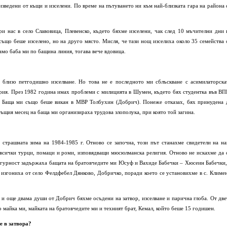
изведени от къщи и изселени. По време на пътуването ни към най-близката гара на района 
и нас в село Славовица, Плевенско, където бяхме изселени, чак след 10 мъчителни дни 
също беше изселено, но на друго място. Мисля, че тази нощ изселиха около 35 семейства 
амо баба ми по бащина линия, тогава вече вдовица.
 близо петгодишно изселване. Но това не е последното ми сблъскване с асимилаторска
рия. През 1982 година имах проблеми с милицията в Шумен, където бях студентка във ВП
. Баща ми също беше викан в МВР Толбухин (Добрич). Понеже отказах, бях принудена 
 същия месец на баща ми организираха трудова злополука, при която той загина.
 страшната зима на 1984-1985 г. Отново се започна, този път станахме свидетели на на
 всички турци, помаци и роми, изповядващи мюсюлманска религия. Отново не искахме да 
игурност задържаха бащата на братовчедите ми Юсуф и Вахиде Бабечки – Хюсеин Бабечки,
ни изгониха от село Фелдфебел Дянково, Добричко, поради което се установихме в с. Климен
и и още двама души от Добрич бяхме осъдени на затвор, изселване и парична глоба. От две
о майка ми, майката на братовчедите ми и техният брат, Кемал, който беше 15 годишен.
е в затвора?