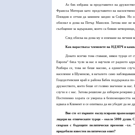
Аз бях избрана за представител на дружество
Франсоа Митеран като представител на насилствен
Пловдив и оттам да заминем заедно за София. Но о
обискът в дома на Петър Манолов. Затова ние не 
съобщение за задържани, които са бивши затворници,
След обиска на дома му и изземане на личния 
Как нарастваха членовете на НДЗПЧ и какв
Докато всичко това ставаше, някои турци от 
Европа“ бяха чули за нас и научили от радиото адре
Разбира се, това не беше масово, а единични случ
население в Шуменско, в началото само наблюдаваше
Гоцеделчевския край и района Бабек поддържаха по-т
дружеството, което беше от голямо значение за нас.
случи и с нас. Затова решихме да изберем резервно 
Постепенно хората се увериха в безпомощността на
идваха в Климент и се опитваха да ни убедят да не д
Вие сте от първите експулсирани правозащи
лидери на етническите турци – около 5000 души. С
свързан с бъдещите политически промени –т.е. 
придобили известен политически опит?