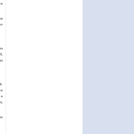
си
на
от
та
И,
да
й-
си
 и
т,
те