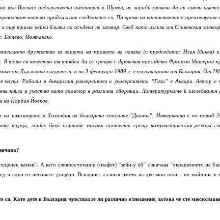
пва във Висшия педагогически институт в Шумен, но заради отказа да си смени името
 прекъсване отново продължава следването си. По време на насилственото преименуване 
и още трима нейни близки са осъдени на затвор. След като излиза от Сливенския затвор
 с. Ботево, Монтанско.
зависимото дружество за защита на правата на човека (с председател Илия Минев) и
т. В това си качество тя трябва да се срещне с френския президент Франсоа Митеран п
увана от Държавна сигурност, а на 3 февруари 1989 г. е експулсирана от България. От 19
те науки. Работи в Анкарския университет и университета “Гази” в Анкара. Автор е 
дена книга и участва като съавтор в различни сборници. Литературните й изследвания 
и на Йордан Йовков.
р на излизащото в Холандия на български списание "Диалог”.
Интервюто е по повод 2
ите турци, които бяха първите масови протести срещу комунистическия режим сл
значава?
поценен камък“. А като словосъчетание (изафет) ”зейн-у еб“ означава ”украшението на ба
мед и една от неговите дъщери. Всъщност аз нося името на две мои лели - по майчина и 
ите си. Като дете в България чувствахте ли различно отношение, затова че сте мюсюлман