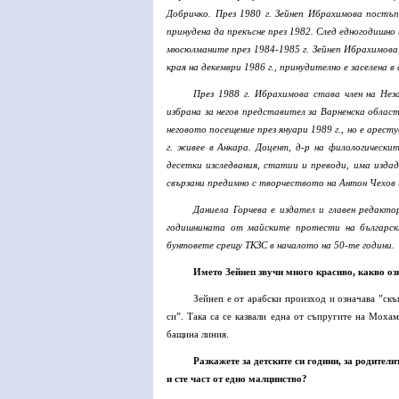
Добричко. През 1980 г. Зейнеп Ибрахимова постъ
принудена да прекъсне през 1982. След едногодишно
мюсюлманите през 1984-1985 г. Зейнеп Ибрахимова 
края на декември 1986 г., принудително е заселена в
През 1988 г. Ибрахимова става член на Не
избрана за негов представител за Варненска облас
неговото посещение през януари 1989 г., но е арест
г. живее в Анкара. Доцент, д-р на филологически
десетки изследвания, статии и преводи, има изда
свързани предимно с творчеството на Антон Чехов 
Даниела Горчева
е издател и главен редакто
годишнината от майските протести на българск
бунтовете срещу ТКЗС в началото на 50-те години.
Името Зейнеп звучи много красиво, какво о
Зейнеп е от арабски произход и означава ”скъ
си”. Така са се казвали една от съпругите на Моха
бащина линия.
Разкажете за детските си години, за родител
и сте част от едно малцинство?