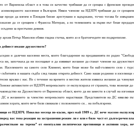
то от Варненска област и в това си качество трябваше да се срещна с френския президе
о асимилираното население в България. Някои членове на НДЗПЧ трябваше да се срещнем
ще преди да влезем в Пловдив бяхме арестувани и задържани, точно тогава бе извършен
можахме да се срещнем с Франсоа Митеран, а по телевизията за първи път беше предаде
 осъдени за престъпни деяния.
му архив Петър Манолов обяви гладна стачка, която аз и братовчедите ми подкрепихме.
а дейност имаше дружеството?
съседни и далечни населени места, които благодарение на предаванията по радио ”Свобод
са ни, започнаха да ни посещават и да изявяват желание да станат членове на дружествот
аи. Населението на самото село Климент, което беше може би най-голямото село с турс
 събитията и нашата съдба след такава открита дейност. Само наши роднини и изселници 
есни връзки с нас. Но с течение на времето и местни жители изявиха желание да членуват
 Понеже активистите от НДЗПЧ непрекъснато се експулсираха от страната, това можеше да 
ръководство на Дружеството от Варненска област, което да ни замести в случай на изгонван
 ДС и желанието за членство непрекъснато нарастваше. Представители на ДС няколко пъ
разним хората, които вече били свикнали с положението си... на побългарени.
тници от НДЗПЧ. Няколко месеца по-късно, през май 1989 г., ДС вече масово експулси
поред вас това реакция на застрашения режим ли е или е било част от дългосрочен пла
"разчистване на терена” от евентуални политически противници и активни хора, ве