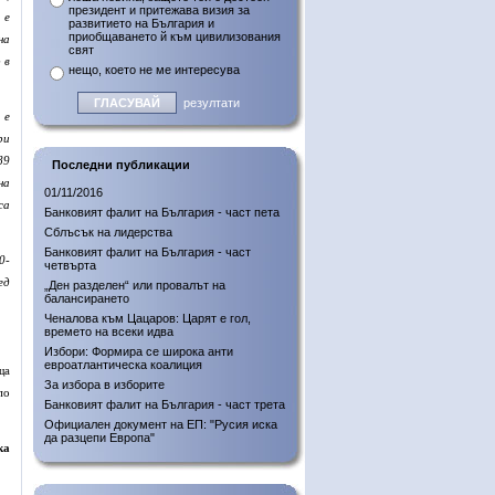
президент и притежава визия за
 е
развитието на България и
приобщаването й към цивилизования
на
свят
 в
нещо, което не ме интересува
резултати
 е
ри
89
Последни публикации
на
01/11/2016
са
Банковият фалит на България - част пета
Сблъсък на лидерства
Банковият фалит на България - част
0-
четвърта
ед
„Ден разделен“ или провалът на
балансирането
Ченалова към Цацаров: Царят е гол,
времето на всеки идва
Избори: Формира се широка анти
евроатлантическа коалиция
ща
За избора в изборите
по
Банковият фалит на България - част трета
Официален документ на ЕП: "Русия иска
да разцепи Европа"
ка