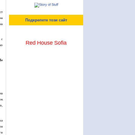
ст
на
Подкрепете този сайт
на
 с
Red House Sofia
но
Не
на
ок
о,
ха
ра
ги