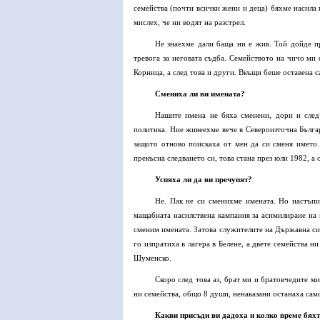
семейства (почти всички жени и деца) бяхме насила 
мислех, че ни водят на разстрел.
Не знаехме дали баща ни е жив. Той дойде пр
тревога за неговата съдба. Семейството на чичо ми 
Корница, а след това и други. Вкъщи беше оставена с
Смениха ли ви имената?
Нашите имена не бяха сменени, дори и след
политика. Ние живеехме вече в Североизточна Бълга
защото отново поискаха от мен да си сменя името
прекъсна следването си, това стана през юли 1982, а
Успяха ли да ви пречупят?
Не. Пак не си сменихме имената. Но настъпи
мащабната насилствена кампания за асимилиране на
сменим имената. Затова служителите на Държавна с
го изпратиха в лагера в Белене, а двете семейства 
Шуменско.
Скоро след това аз, брат ми и братовчедите м
ни семейства, общо 8 души, ненаказани останаха сам
Какви присъди ви дадоха и колко време бяхт