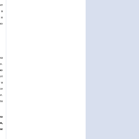
нт
 в
 и
но
на
о.
ко
от
 в
се
е.
ти
ра
н,
че