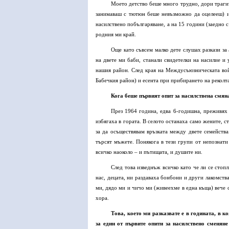
Моето детство беше много трудно, дори трагич
занимаваш с тютюн беше невъзможно да оцелееш) и 
насилствено побългаряване, а на 15 години (заедно 
родния ми край.
Още като съвсем малко дете слушах разкази за
на двете ми баби, станали свидетелки на насилие и
нашия район. След края на Междусъюзническата войн
Бабечкия район) и есента при прибирането на реколта
Кога беше първият опит за насилствена смян
През 1964 година, едва 6-годишна, преживях 
избягаха в гората. В селото останаха само жените, 
за да осъществявам връзката между двете семейства
търсят мъжете. Понякога в тези групи от непознати
всичко наоколо – и пътищата, и душите ни.
След това изведнъж всичко като че ли се стоп
нас, децата, ни раздаваха бонбони и други лакомств
ми, дядо ми и чичо ми (живеехме в една къща) вече 
хора.
Това, което ми разказвате е в годината, в 
за един от първите опити за насилствено сменяне