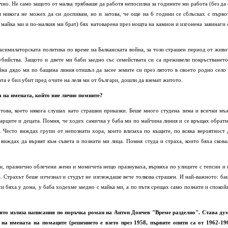
но. Не само защото от малка трябваше да работя непосилна за годините ми работа (без да 
никога не можех да си доспивам, но и затова, че още на 6 години се сблъсках с първо
с майка ми и по-малкия ми брат) бях натоварена през нощта на камион и изгонена завинаги 
 асимилаторската политика по време на Балканската война, за този страшен период от живо
 убийства. Защото и двете ми баби заедно със семействата си са преживели покръстването
а дядо ми по бащина линия отишъл да засее земите си през лятото в своето родно село 
та е бил убит пред очите на леля ми от българи, дошли да вземат житото.
а на имената, който вие лично помните?
това, което някога слушах като страшни приказки. Беше много студена зима и всички мъ
старците и децата. Помня, че ходех самичка у баба ми по майчина линия и се връщах обратн
. Често виждах групи от непознати хора, които влизаха по къщите, по всяка вероятност 
 виждах да вървят към съвета и познати ми лица. Помня студа и страха, които бяха скова
ли, празнично облечени жени и момичета нещо празнуваха, вървяха по улиците с тепсии и 
а. Страхът беше изчезнал и студът не изглеждаше вече толкова страшен. И най-важното: ба
си бяха у дома, у баба ходехме заедно с майка ми, а по пътя срещах само познати и спокой
която излиза написания по поръчка роман на Антон Дончев "Време разделно". Става ду
 на имената на помаците (решението е взето през 1958, първите опити са от 1962-19