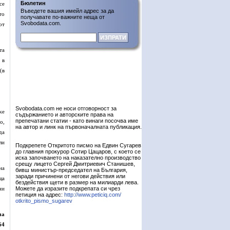
Бюлетин
се
Въведете вашия имейл адрес за да
то
получавате по-важните неща от
Svobodata.com.
от
та
 в
(в
Svobodata.com не носи отговорност за
же
съдържанието и авторските права на
препечатани статии - като винаги посочва име
о,
на автор и линк на първоначалната публикация.
да
ли
Подкрепете Откритото писмо на Едвин Сугарев
до главния прокурор Сотир Цацаров, с което се
иска започването на наказателно производство
срещу лицето Сергей Дмитриевич Станишев,
на
бивш министър-председател на България,
заради причинени от негови действия или
ща
бездействия щети в размер на милиарди лева.
ни
Можете да изразите подкрепата си чрез
петиция на адрес:
http://www.peticiq.com/
otkrito_pismo_sugarev
ма
64