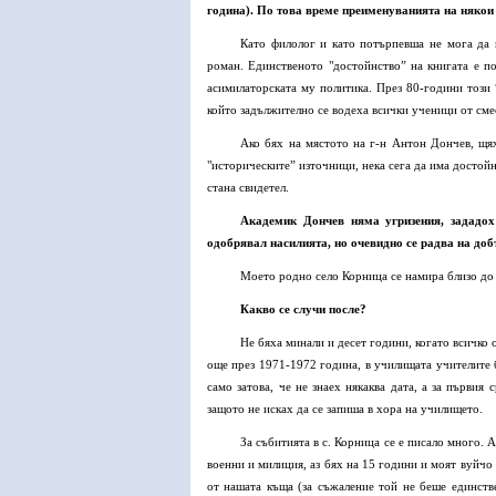
година). По това време преименуванията на някои 
Като филолог и като потърпевша не мога да 
роман. Единственото "достойнство” на книгата е п
асимилаторската му политика. През 80-години този 
който задължително се водеха всички ученици от сме
Ако бях на мястото на г-н Антон Дончев, щя
"историческите” източници, нека сега да има достой
стана свидетел.
Академик Дончев няма угризения, зададох
одобрявал насилията, но очевидно се радва на доб
Моето родно село Корница се намира близо до
Какво се случи после?
Не бяха минали и десет години, когато всичко
още през 1971-1972 година, в училищата учителите 
само затова, че не знаех някаква дата, а за първия
защото не исках да се запиша в хора на училището.
За събитията в с. Корница се е писало много. А
военни и милиция, аз бях на 15 години и моят вуйчо
от нашата къща (за съжаление той не беше единств