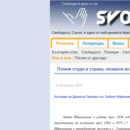
Свободата днес и тук
Свободата, Санчо, е едно от най-ценните блага
Политика
Литература
Визии
България утре
|
Свободата
|
Позиция
|
Свя
Очи в очи
|
Писма от другаде
|
Помня студа и страха, сковали вс
26 Февруари 2009
Интервю на Даниела Горчева със Зейнеп Ибрахи
Зейнеп Ибрахимова е родена през 1958 год
преименуване на помаците през 1964 и 1973 г.*
Ибрахимова е принудително заселено в с. Славовица