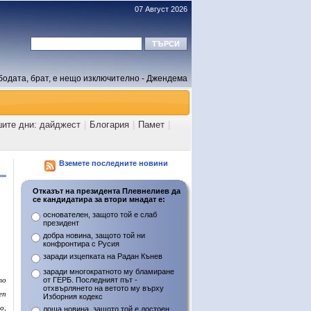
07 Август 2026
бодата, брат, е нещо изключително - Джендема
шите дни: дайджест
|
Блогария
|
Памет
|
Вземете последните новини
Отказът на президента Плевнелиев да
се кандидатира за втори мнадат е:
основателен, защото той е слаб
президент
добра новина, защото той ни
конфронтира с Русия
заради изцепката на Радан Кънев
заради многократното му бламиране
то
от ГЕРБ. Последният път -
отхвърлянето на ветото му върху
еп
Изборния кодекс
о,
лоша новина, защото той е достоен