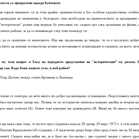
места са прекратени заради бунтовете.
не изразя мнението си за този крайно шовинистичен и без особена художествена стойно
одклаждане на шовинизма у българите, така необходим на правителството за прокарване 
“исторически” роман още веднъж бе използван със същата цел след заснемаме на филма, 
сените райони, за да се ненавиждат след това помежду си.
х да се срамувам от написаното. Или ако продължава да твърди, че си е послужил добре
нството да напише исторически роман за нечовешкото асимилиране в страната, на което лич
 му този въпрос в Хага на поредното представяне на "историческия” му роман. 
ър сън. Къде беше вашето село, в кой район?
 Гоце Делчев, между селата Брезница и Лъжница.
 отново се повтори, но вече много по-добре организирано и планирано. Подготовката започ
бяха настроени срещу нас. Помня, че по история ми написаха направо двойка за втория ср
 срок имах отличен (6). Освен това класният ми ръководител (К. Янев) ме би много жесток
з ще кажа само това, че когато през студената нощ на 28 срещу 29 март 1973 г. в село влязо
 Хюсеин Карахалилов (45-годишен, с 6 малолетни деца) беше убит пред очите ми на 50 мет
еният). Същата нощ майка ми, аз и брат ми (по-малък с две години) заедно с много дру