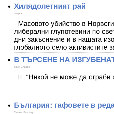
Хилядолетният рай
templar
Масовото убийство в Норвегия
либерални глупотевини по свет
дни закъснение и в нашата из
глобалното село активистите з
В ТЪРСЕНЕ НА ИЗГУБЕНАТ
Крум Славов
II. “Никой не може да ограби 
Епи
България: гафовете в реда
Татяна Ваксберг