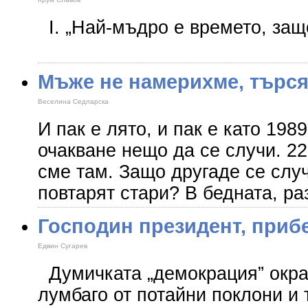
I. „Най-мъдро е времето, защо
Мъже не намерихме, търся
Веселина Седларска
И пак е лято, и пак е като 198
очакване нещо да се случи. 22
сме там. Защо другаде се случ
повтарят стари? В бедната, р
Господин президент, прибе
Едвин Сугарев
Думичката „демокрация” окрас
лумбаго от потайни поклони и 