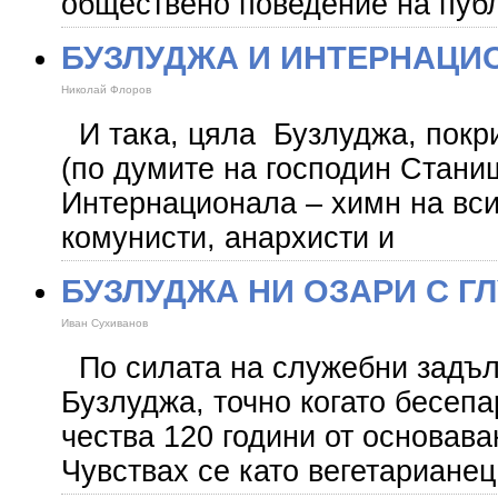
обществено поведение на пуб
БУЗЛУДЖА И ИНТЕРНАЦИ
Николай Флоров
И така, цяла Бузлуджа, покри
(по думите на господин Станиш
Интернационала – химн на вси
комунисти, анархисти и
БУЗЛУДЖА НИ ОЗАРИ С Г
Иван Сухиванов
По силата на служебни задъл
Бузлуджа, точно когато бесеп
чества 120 години от основава
Чувствах се като вегетарианец