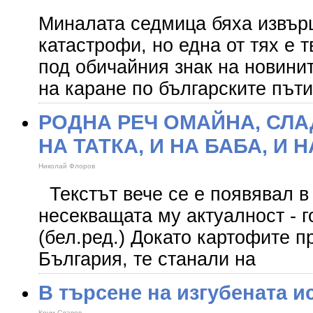
Миналата седмица бяха извър
катастрофи, но една от тях е 
под обичайния знак на новини
на каране по българските път
РОДНА РЕЧ ОМАЙНА, СЛАД
НА ТАТКА, И НА БАБА, И 
Николай Флоров
Текстът вече се е появявал в
несекващата му актуалност - 
(бел.ред.) Докато картофите п
България, те станали на
В търсене на изгубената ис
Крум Славов