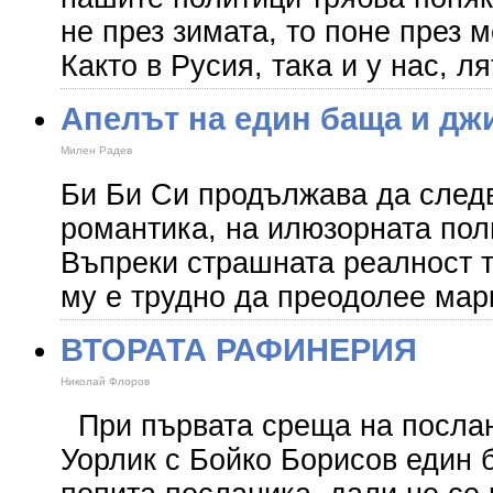
не през зимата, то поне през м
Както в Русия, така и у нас, 
Апелът на един баща и дж
Милен Радев
Би Би Си продължава да следв
романтика, на илюзорната по
Въпреки страшната реалност т
му е трудно да преодолее мар
ВТОРАТА РАФИНЕРИЯ
Николай Флоров
При първата среща на посла
Уорлик с Бойко Борисов един 