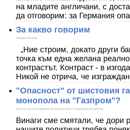
на младите англичани, с дост
да отговорим: за Германия оп
За какво говорим
Силвия Белева
„Ние строим, докато други бан
точка към една желана реалнос
контрастът. Контраст - в изгод
Никой не отрича, че изграждан
"Опасност" от шистовия га
монопола на "Газпром"?
Център за изследвания на Балканския и Черноморски регион
Винаги сме смятали, че дори 
нашите политици трябва поняко