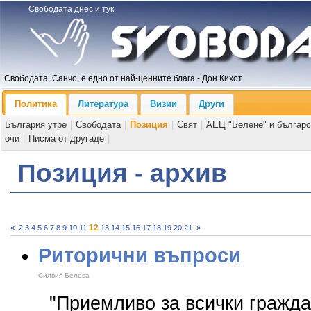
Свободата днес и тук
Свободата, Санчо, е едно от най-ценните блага - Дон Кихот
Политика
Литература
Визии
Други
България утре
|
Свободата
|
Позиция
|
Свят
|
АЕЦ "Белене" и българс
очи
|
Писма от другаде
|
Позиция - архив
12
«
2
3
4
5
6
7
8
9
10
11
13
14
15
16
17
18
19
20
21
»
Риторични въпроси
Силвия Белева
"Приемливо за всички граждан