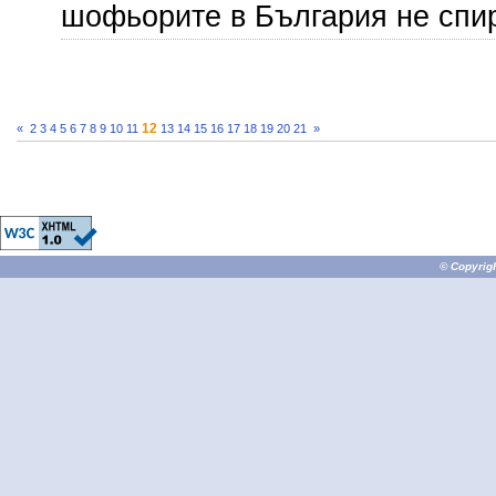
шофьорите в България не спир
12
«
2
3
4
5
6
7
8
9
10
11
13
14
15
16
17
18
19
20
21
»
© Copyrig