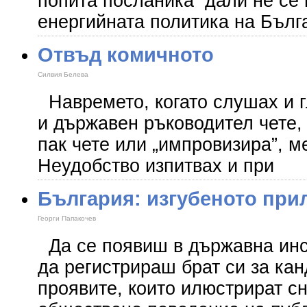
попита посланика дали не се 
енергийната политика на Бъл
Отвъд комичното
Силвия Белева
Навремето, когато слушах и г
и държавен ръководител чете, г
пак чете или „импровизира”, 
Неудобство изпитвах и при
България: изгубеното при
Георги Папакочев
Да се появиш в държавна инст
да регистрираш брат си за кан
проявите, които илюстрират с