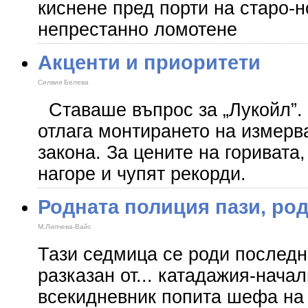
киснене пред порти на старо-н
непрестанно ломотене
Акценти и приоритети
Силвия Белева
Ставаше въпрос за „Лукойл”. 
отлага монтирането на измерв
закона. За цените на горивата
нагоре и чупят рекорди.
Родната полиция пази, ро
М.Липчева-Вайс
Тази седмица се роди последн
разказан от... катадажия-нача
всекидневник попита шефа на