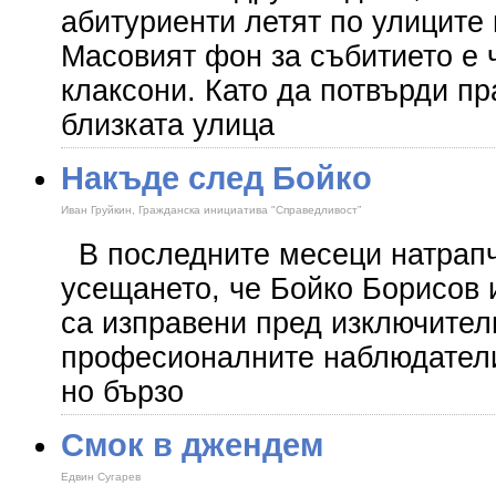
абитуриенти летят по улиците 
Масовият фон за събитието е 
клаксони. Като да потвърди пр
близката улица
Накъде след Бойко
Иван Груйкин, Гражданска инициатива "Справедливост”
В последните месеци натрапч
усещането, че Бойко Борисов 
са изправени пред изключител
професионалните наблюдатели 
но бързо
Смок в джендем
Едвин Сугарев