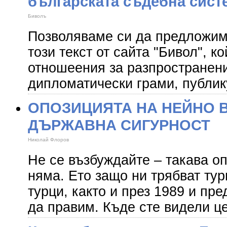
българската съдебна сист
Биволъ
Позволяваме си да предложим
този текст от сайта "Бивол", к
отношеения за разпространени
дипломатически грами, публик
ОПОЗИЦИЯТА НА НЕЙНО 
ДЪРЖАВНА СИГУРНОСТ
Николай Флоров
Не се възбуждайте – такава о
няма. Ето защо ни трябват ту
турци, както и през 1989 и пре
да правим. Къде сте видели ц