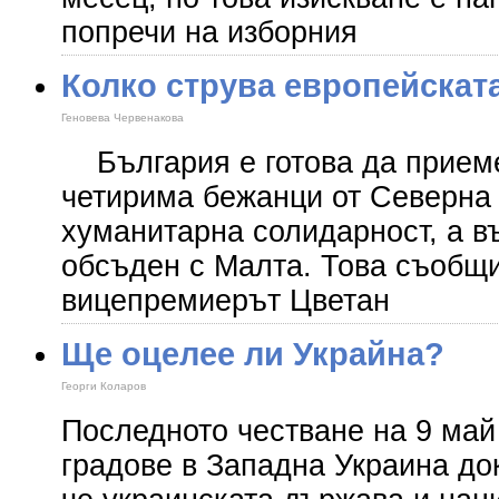
попречи на изборния
Колко струва европейскат
Геновева Червенакова
България е готова да приеме
четирима бежанци от Северна 
хуманитарна солидарност, а в
обсъден с Малта. Това съобщ
вицепремиерът Цветан
Ще оцелее ли Украйна?
Георги Коларов
Последното честване на 9 май 
градове в Западна Украина док