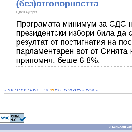
(без)отговорността
Едвин Сугарев
Програмата минимум за СДС 
президентски избори била да 
резултат от постигнатия на по
парламентарен вот от Синята 
припомня, беше 6.8%.
19
«
9
10
11
12
13
14
15
16
17
18
20
21
22
23
24
25
26
27
28
»
© Copyright
ww