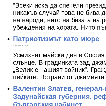
“Всеки иска да спечели презид
никакъв случай това не бива д
на народа, нито на базата на 
убеждения на хората. Нито пъ
Патриотизмът като мюре
Силвия Белева
Усмихнат майски ден в София
слънце. В градинката зад дж
„Велик е нашият войник”. Гра
пейките. Встрани от джамията
Валентин Златев, генерал-
Задунайская губерния, р
българския кабинет