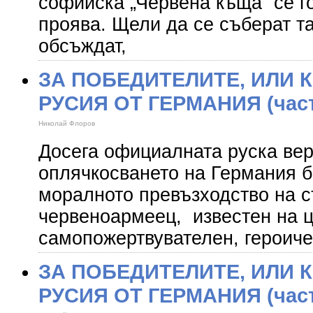
софийска „Червена къща” се г
проява. Щели да се съберат т
обсъждат,
ЗА ПОБЕДИТЕЛИТЕ, ИЛИ 
РУСИЯ ОТ ГЕРМАНИЯ (част
Николай Флоров
Досега официалната руска вер
оплячкосването на Германия 
моралното превъзходство на с
червеноармеец, известен на ц
самопожертвувателен, героиче
ЗА ПОБЕДИТЕЛИТЕ, ИЛИ 
РУСИЯ ОТ ГЕРМАНИЯ (част