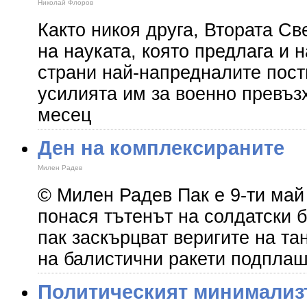
Николай Флоров
Както никоя друга, Втората Св
на науката, която предлага и 
страни най-напредналите пост
усилията им за военно превъз
месец
Ден на комплексираните
Милен Радев
© Милен Радев Пак е 9-ти май 
понася тътенът на солдатски 
пак заскърцват веригите на та
на балистични ракети подплаш
Политическият минимализ