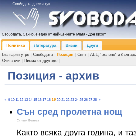
Свободата днес и тук
Свободата, Санчо, е едно от най-ценните блага - Дон Кихот
Политика
Литература
Визии
Други
България утре
|
Свободата
|
Позиция
|
Свят
|
АЕЦ "Белене" и българс
Очи в очи
|
Писма от другаде
|
Позиция - архив
19
«
9
10
11
12
13
14
15
16
17
18
20
21
22
23
24
25
26
27
28
»
Сън сред пролетна нощ
Силвия Белева
Както всяка друга година, и т