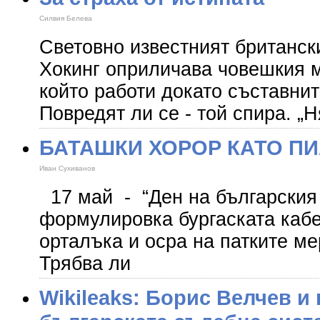
Силвия Белева
Световно известният британск
Хокинг оприличава човешкия 
който работи докато съставнит
Повредят ли се - той спира. „
БАТАШКИ ХОРОР КАТО П
Иван Сухиванов
17 май - “Ден на българския 
формулировка бургаската каб
орталъка и осра на патките ме
Трябва ли
Wikileaks: Борис Велчев и