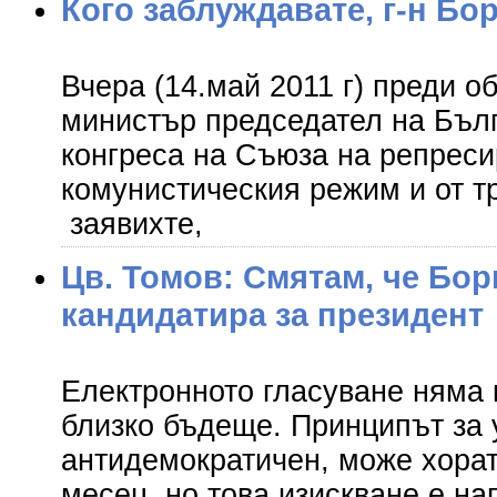
Кого заблуждавате, г-н Бо
Вчера (14.май 2011 г) преди об
министър председател на Бъл
конгреса на Съюза на репреси
комунистическия режим и от т
заявихте,
Цв. Томов: Смятам, че Бор
кандидатира за президент
Електронното гласуване няма 
близко бъдеще. Принципът за 
антидемократичен, може хорат
месец, но това изискване е на