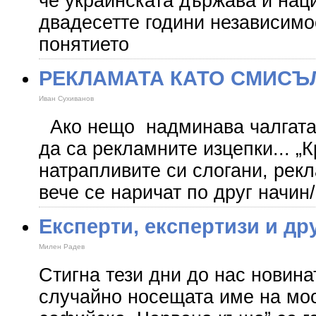
че украинската държава и наци
двадесетте години независимос
понятието
РЕКЛАМАТА КАТО СМИСЪ
Иван Сухиванов
Ако нещо надминава чалгата 
да са рекламните изцепки... „
натрапливите си слогани, рекл
вече се наричат по друг начин
Експерти, експертизи и др
Милен Радев
Стигна тези дни до нас новина
случайно носещата име на мо