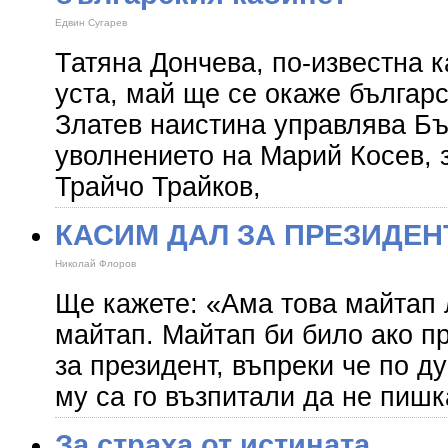
Едвин Сугарев
Татяна Дончева, по-известна 
уста, май ще се окаже българ
Златев наистина управлява Бъ
уволнението на Марий Косев, 
Трайчо Трайков,
КАСИМ ДАЛ ЗА ПРЕЗИДЕН
Николай Флоров
Ще кажете: «Ама това майтап 
майтап. Майтап би било ако п
за президент, въпреки че по д
му са го възпитали да не пишк
За страха от истината