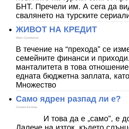
БНТ. Пречели им. А сега да в
свалянето на турските сериал
ЖИВОТ НА КРЕДИТ
Иван Сухиванов
В течение на “прехода” се изм
семейните финанси и приходи
манталитета в това отношение
едната бюджетна заплата, кат
Множество
Само ядрен разпад ли е?
Силвия Белева
И това да е „само”, е дос
Далече на изток, където слънц