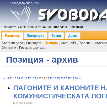
Свободата днес и тук
Свободата, Санчо, е едно от най-ценните блага - Дон Кихот
Политика
Литература
Визии
Други
България утре
|
Свободата
|
Позиция
|
Свят
|
АЕЦ "Белене" и българс
Очи в очи
|
Писма от другаде
|
Позиция - архив
21
«
11
12
13
14
15
16
17
18
19
20
22
23
24
25
26
27
28
29
30
»
ПАГОНИТЕ И КАНОНИТЕ Н
КОМУНИСТИЧЕСКАТА ЛОГ
Николай Флоров