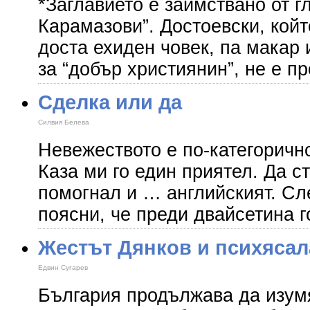
*Заглавието е заимствано от г
Карамазови”. Достоевски, койт
доста ехиден човек, па макар 
за “добър християнин”, не е п
Сделка или да
Силвия Белева
Невежеството е по-категоричн
Каза ми го един приятел. Да с
помогнал и … английският. С
поясни, че преди двайсетина 
Жестът Дянков и психясал
Едвин Сугарев
България продължава да изумя