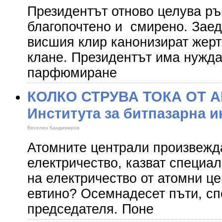
Президентът отново целува ръ
благопочтено и смирено. Заедн
висшия клир канонизират жер
клане. Президентът има нужда
парфюмиране
КОЛКО СТРУВА ТОКА ОТ АЕ
Института за битпазарна 
Веселин Кандимиров
Атомните централи произвежда
електричество, казват специа
на електричество от атомни це
евтино? Осемнадесет пъти, сп
председателя. Поне