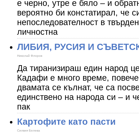
е черно, утре е бяло – и обрат
вероятно би констатирал, че 
непоследователност в твърден
личностна
ЛИБИЯ, РУСИЯ И СЪВЕТ
Николай Флоров
Да тиранизираш един народ це
Кадафи е много време, повече
двамата се кълнат, че са посв
единствено на народа си – и ч
пак
Картофите като пасти
Силвия Белева