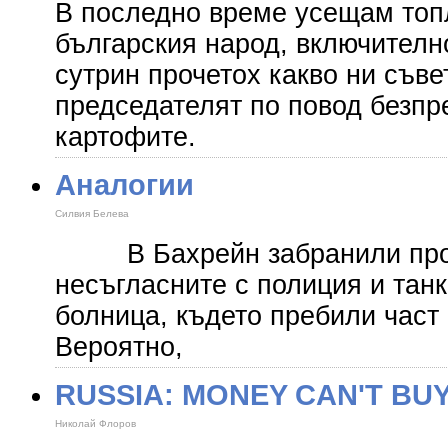
В последно време усещам топ
българския народ, включително
сутрин прочетох какво ни съве
председателят по повод безпр
картофите.
Аналогии
Силвия Белева
В Бахрейн забранили проте
несъгласните с полиция и тан
болница, където пребили част
Вероятно,
RUSSIA: MONEY CAN'T BUY
Николай Флоров