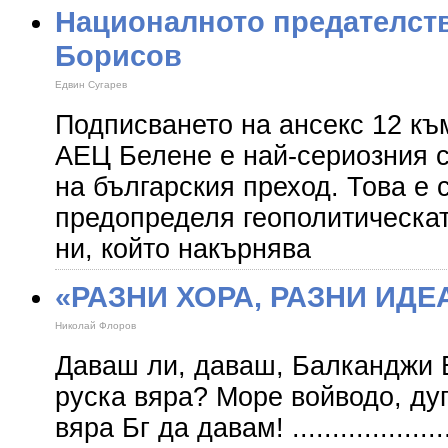
Националното предателст
Борисов
Едвин Сугарев
Подписването на ансекс 12 къ
АЕЦ Белене е най-сериозния с
на българския преход. Това е 
предопределя геополитическат
ни, който накърнява
«РАЗНИ ХОРА, РАЗНИ ИДЕ
Николай Флоров
Даваш ли, даваш, Балканджи Б
руска вяра? Море войводо, ду
вяра Бг да давам! ...................