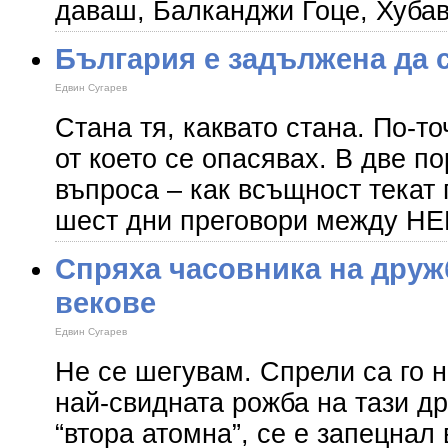
даваш, Балканджи Гоце, Хубав
България е задължена да 
Едвин Сугарев
Стана тя, каквато стана. По-то
от което се опасявах. В две п
въпроса – как всъщност текат
шест дни преговори между НЕК
Спряха часовника на дружб
векове
Едвин Сугарев
Не се шегувам. Спрели са го 
най-свидната рожба на тази д
“втора атомна”, се е запецнал