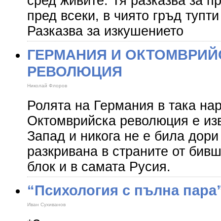
сред живите. Тя разказва за п
пред всеки, в чиято гръд тупт
Разказва за изкушението
ГЕРМАНИЯ И ОКТОМВРИЙ
РЕВОЛЮЦИЯ
Николай Флоров
Ролята на Германия в така на
Октомврийска революция е изв
Запад и никога не е била дори
разкривана в страните от бив
блок и в самата Русия.
“Психология с пълна пара
Иван Сухиванов