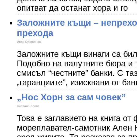
опитват да останат хора и го
Заложните къщи – непрехо
прехода
Иван Сухиванов
Заложните къщи винаги са бил
Подобно на валутните бюра и 
смисъл “честните” банки. С та
„гаранциите”, изисквани от бан
„Нос Хорн за сам човек”
Силвия Белева
Това е заглавието на книга от
мореплавател-самотник Ален К