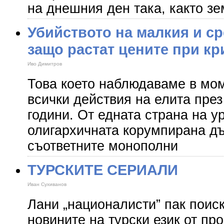
на днешния ден така, както зе
Убийството на малкия и с
защо растат цените при кр
Иво Димитров
Това което наблюдаваме в мом
всички действия на елита пре
години. От едната страна на у
олигархичната корумпирана д
съответните монополни
ТУРСКИТЕ СЕРИАЛИ
Иван Сухиванов
Лани „националисти” пак поис
новините на турски език от пр