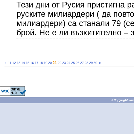
Тези дни от Русия пристигна р
руските милиардери ( да повто
милиардери) са станали 79 (с
брой. Не е ли възхитително – 
21
«
11
12
13
14
15
16
17
18
19
20
22
23
24
25
26
27
28
29
30
»
© Copyright
ww