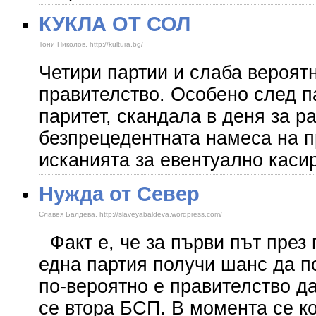
КУКЛА ОТ СОЛ
Тони Николов, http://kultura.bg/
Четири партии и слаба вероят
правителство. Особено след 
паритет, скандала в деня за р
безпрецедентната намеса на п
исканията за евентуално каси
Нужда от Север
Славея Балдева, http://slaveyabaldeva.wordpress.com/
Факт е, че за първи път през 
една партия получи шанс да п
по-вероятно е правителство д
се втора БСП. В момента се к