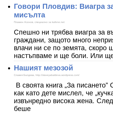
Говори Пловдив: Виагра з
мисълта
Пламен Асенов, специално за kafene.net
Спешно ни трябва виагра за в
граждани, защото много непри
влачи ни се по земята, скоро 
настъпваме и ще боли. Или щ
Нашият мезозой
Славея Балдева, http://slaveyabaldeva.wordpress.com/
В своята книга „За писането” 
как като дете мислел, че „кучк
извънредно висока жена. След
беше