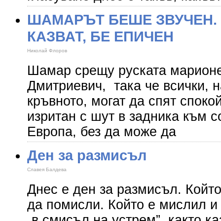
ШАМАРЪТ БЕШЕ ЗВУЧЕН.
КАЗВАТ, БЕ ЕПИЧЕН
Николай Флоров
Шамар срещу руската марионе
Дмитриевич, така че всички, н
кръвното, могат да спят споко
изритан с шут в задника към 
Европа, без да може да
Ден за размисъл
Славея Балдева
Днес е ден за размисъл. Който
да помисли. Който е мислил и
„в смисъл на устрем”, както к