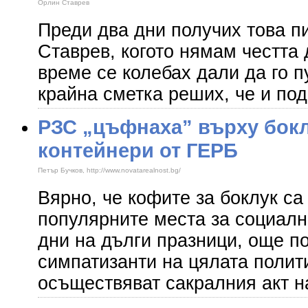
Орлин Ставрев
Преди два дни получих това п
Ставрев, когото нямам честта 
време се колебах дали да го п
крайна сметка реших, че и по
РЗС „цъфнаха” върху бок
контейнери от ГЕРБ
Петър Бучков, http://www.novatarealnost.bg/
Вярно, че кофите за боклук са 
популярните места за социалн
дни на дълги празници, още п
симпатизанти на цялата полит
осъществяват сакралния акт н