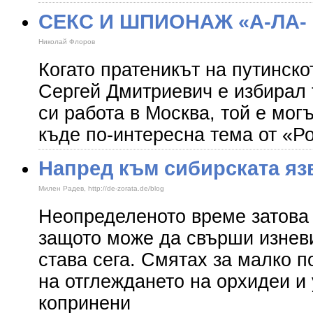
СЕКС И ШПИОНАЖ «А-ЛА- К
Николай Флоров
Когато пратеникът на путинско
Сергей Дмитриевич е избирал
си работа в Москва, той е мог
къде по-интересна тема от «Р
Напред към сибирската яз
Милен Радев, http://de-zorata.de/blog
Неопределеното време затова
защото може да свърши изнев
става сега. Смятах за малко п
на отглеждането на орхидеи и 
копринени