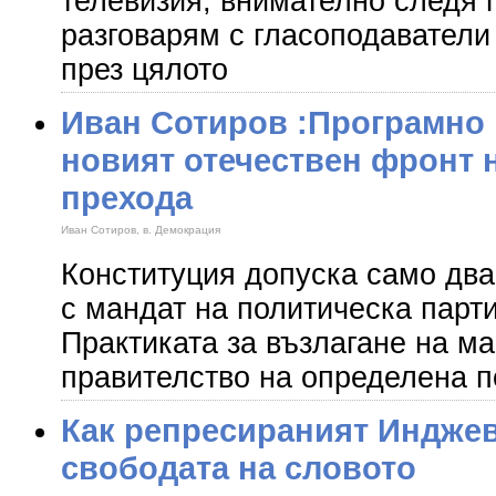
телевизия, внимателно следя 
разговарям с гласоподаватели 
през цялото
Иван Сотиров :Програмно 
новият отечествен фронт 
прехода
Иван Сотиров, в. Демокрация
Конституция допуска само два
с мандат на политическа парти
Практиката за възлагане на ма
правителство на определена п
Как репресираният Инджев
свободата на словото