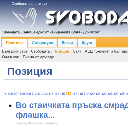
Свободата днес и тук
Свободата, Санчо, е едно от най-ценните блага - Дон Кихот
Политика
Литература
Визии
Други
България утре
|
Свободата
|
Позиция
|
Свят
|
АЕЦ "Белене" и българс
Очи в очи
|
Писма от другаде
|
Позиция
116
«
106
107
108
109
110
111
112
113
114
115
117
118
119
120
121
122
123
124
125
»
Во стаичката пръска смрад
флашка...
Надежда Ковачева – минувач