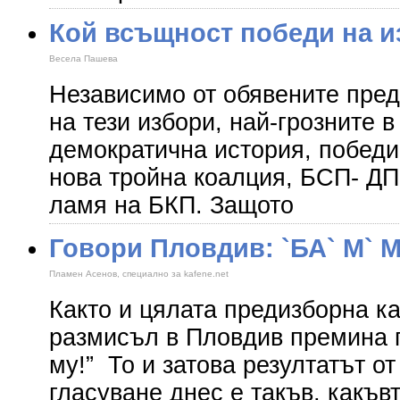
Кой всъщност победи на и
Весела Пашева
Независимо от обявените пред
на тези избори, най-грозните в
демократична история, победи
нова тройна коалция, БСП- ДП
ламя на БКП. Защото
Говори Пловдив: `БА` М` М
Пламен Асенов, специално за kafene.net
Както и цялата предизборна к
размисъл в Пловдив премина п
му!” То и затова резултатът о
гласуване днес е такъв, какъ