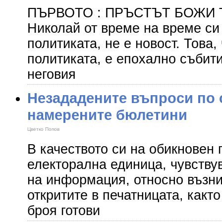
ПЪРВОТО : ПРЪСТЪТ БОЖИ То
Николай от време на време си 
политиката, не е новост. Това,
политиката, е епохално събити
неговия
Незададените въпроси по 
намерените бюлетини
Цветко Попов
В качеството си на обикновен 
електорална единица, чувств
на информация, относно възни
откритите в печатницата, както
броя готови