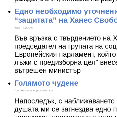
Едно необходимо уточнени
“защитата” на Ханес Своб
Едвин Сугарев
Във връзка с твърдението на 
председател на групата на соц
Европейския парламент, който
лъжи с предизборна цел” внес
вътрешен министър
Голямото чудене
Тони Николов, http://kultura.bg/
Напоследък, с наближаването 
душата ми се загнездва едно 