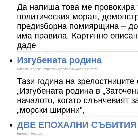
Да напиша това ме провокира 
политическия морал, демонст
предизборна помиярщина – до
има правила. Картинно описан
даде
Изгубената родина
Славея Балдева, http://slaveyabaldeva.wordpress.com/
Тази година на зрелостниците 
„Изгубената родина в „Заточен
началото, когато слънчевият 
„морски ширини”,
ДВЕ ЕПОХАЛНИ СЪБИТИЯ
Николай Флоров