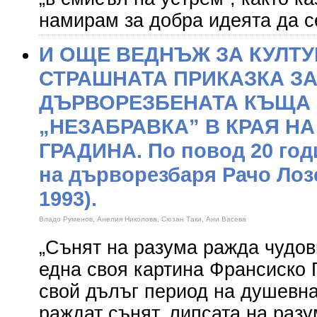
намирам за добра идеята да с
И ОЩЕ ВЕДНЪЖ ЗА КУЛТУ
СТРАШНАТА ПРИКАЗКА З
ДЪРВОРЕЗБЕНАТА КЪЩА 
„НЕЗАБРАВКА” В КРАЯ Н
ГРАДИНА. По повод 20 год
на дърворезбаря Рачо Лозе
1993).
Владо Руменов, Анелия Николова, Сюзан Таки, Ани Васева
„Сънят на разума ражда чудов
една своя картина Франсиско 
свой дълъг период на душевна
раждат сънят, липсата на разу