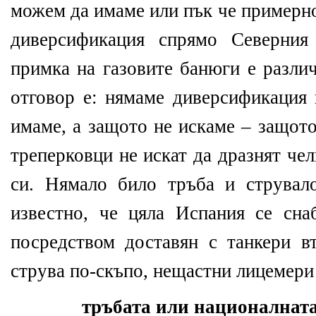
можем да имаме или пък че примерн
диверсификация спрямо Северния
примка на газовите банюги е различ
отговор е: нямаме диверсификация
имаме, а защото не искаме – защот
треперковци не искат да дразнят че
си. Нямало било тръба и струвал
известно, че цяла Испания се сна
посредством доставян с танкери в
струва по-скъпо, нещастни лицемери
тръбата или националната