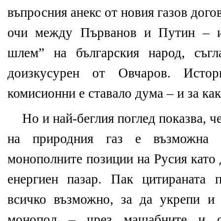
въпросния анекс от новия газов дого
очи между Първанов и Путин – и
шлем” на българския народ, съг
доизкусурен от Овчаров. Исто
комисионни е ставало дума – и за ка
Но и най-беглия поглед показва, ч
на природния газ е възможна 
монополните позиции на Русия като 
енергиен пазар. Пак цитираната 
всичко възможно, за да укрепи и
монопол – чрез мащабните и с