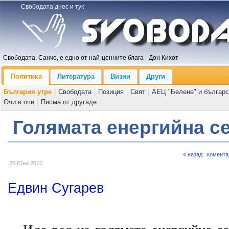
Свободата днес и тук
Свободата, Санчо, е едно от най-ценните блага - Дон Кихот
Политика
Литература
Визии
Други
България утре
|
Свободата
|
Позиция
|
Свят
|
АЕЦ "Белене" и българс
Очи в очи
|
Писма от другаде
|
Голямата енергийна с
« назад
комента
25 Юни 2010
Едвин Сугарев