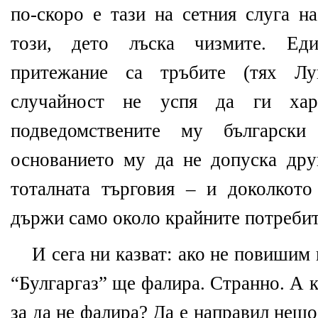
по-скоро е тази на сетния слуга н
този, дето лъска чизмите. Ед
притежание са тръбите (тях Л
случайност не успя да ги ха
подведомствените му българск
основанието му да не допуска дру
тоталната търговия – и доколкот
държи само около крайните потребит
И сега ни казват: ако не повишим 
“Булгаргаз” ще фалира. Странно. А 
за да не фалира? Да е направил нещ