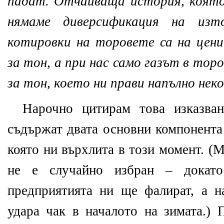
падат. Отчайваща история, коят
нямаме диверсификация на изт
котировки на торовете са на цен
за тон, а при нас само газът в тор
за тон, което ни прави напълно не
Нарочно цитирам това изказван
съдържат двата основни компонента 
която ни върхлита в този момент. 
не е случайно избран – докат
предприятията ни ще фалират, а 
удара чак в началото на зимата.) 