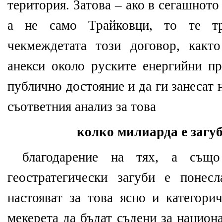
територия. Затова – ако в сегашнот
а не само Трайковци, то те т
чекмеждетата този договор, какт
анекси около руските енергийни пр
публично достояние и да ги занесат 
съответния анализ за това
колко милиарда е загу
благодарение на тях, а същ
геостратегически загуби е понес
настояват за това ясно и категори
мекерета да бъдат съдени за национ