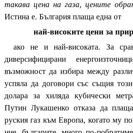
такава цена на газа, цените обр
Истина е. България плаща една от
най-високите цени за приро
ако не и най-високата. За сра
диверсифицирани енергоизточн
възможност да избира между разли
успяла да договори със същия този
долара за хиляда кубически метр
Путин Лукашенко отказа да плаща
руския газ към Европа, когато му п
ние, българите, много по-побратим