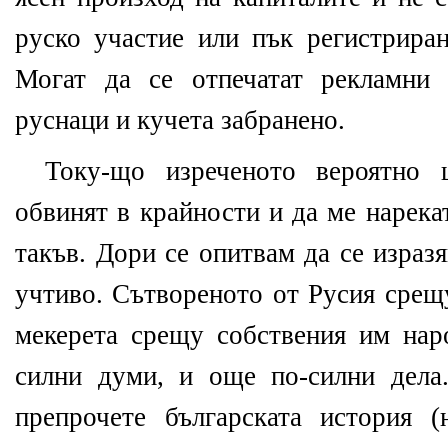
руско участие или пък регистрир
Могат да се отпечатат рекламни 
руснаци и кучета забранено.
Току-що изреченото вероятно
обвинят в крайности и да ме нарека
такъв. Дори се опитвам да се израз
учтиво. Сътвореното от Русия срещ
мекерета срещу собствения им нар
силни думи, и още по-силни дела
препрочете българската история 