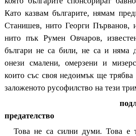
която българите спонсорират бавн
Като казвам българите, нямам пре
Станишев, нито Георги Първанов, и
нито пък Румен Овчаров, известе
българи не са били, не са и няма 
онези смалени, омерзени и мизер
които със своя недоимък ще трябва 
заложеното русофилство на тези три
под
предателство
Това не са силни думи. Това е 