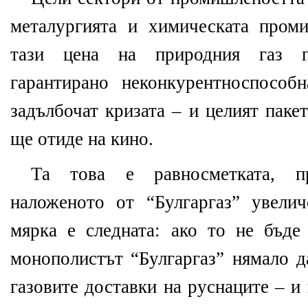
металургията и химическата пром
тази цена на природния газ п
гарантирано неконкурентноспособ
задълбочат кризата – и целият паке
ще отиде на кино.
Та това е равносметката, п
наложеното от “Булгаргаз” увелич
мярка е следната: ако то не бъд
монополистът “Булгаргаз” нямало д
газовите доставки на руснаците – и