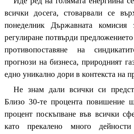
Иде ред на голямата енергийна се
всички досега, стоварвали се въ
понеделник Държавната комисия 
регулиране потвърди предложението
противопоставяне на синдикати
прогнози на бизнеса, природният га
едно уникално дори в контекста на 
Не знам дали всички си предст
Близо 30-те процента повишение щ
процент поскъпване във всички сф
като прекалено много дейности