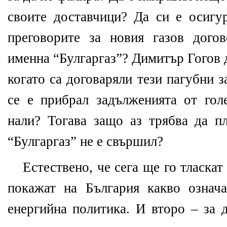
своите доставчици? Да си е осигу
преговорите за новия газов дого
именна “Булгаргаз”? Димитър Гогов да
когато са договаряли тези пагубни з
се е прибрал задълженията от гол
нали? Тогава защо аз трябва да п
“Булгаргаз” не е свършил?
Естествено, че сега ще го тласкат
покажат на България какво означ
енергийна политика. И второ – за 