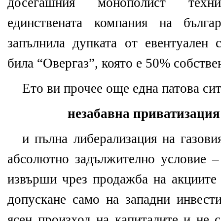
досегашния монополист техн
единствената компания на бълга
запълнила дупката от евентуален с
била “Овергаз”, която е 50% собстве
Ето ви прочее още една патова си
незабавна приватизация
и пълна либерализация на газови
абсолютно задължително условие – 
извърши чрез продажба на акциите 
допускане само на западни инвести
ясен произход на капиталите и не 