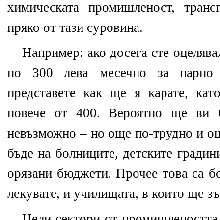
химическата промишленост, транс
пряко от тази суровина.
Например: ако досега сте оцелява
по 300 лева месечно за парно 
представете как ще я карате, кат
повече от 400. Вероятно ще ви 
невъзможно – но още по-трудно и о
бъде на болниците, детските градин
орязани бюджети. Прочее това са бо
лекувате, и училищата, в които ще зъ
Цели сектори от промишлеността