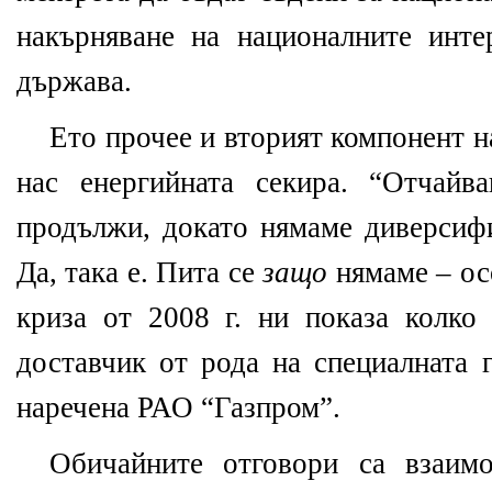
накърняване на националните инт
държава.
Ето прочее и вторият компонент н
нас енергийната секира. “Отчайв
продължи, докато нямаме диверсифи
Да, така е. Пита се
защо
нямаме – осо
криза от 2008 г. ни показа колко
доставчик от рода на специалната г
наречена РАО “Газпром”.
Обичайните отговори са взаим