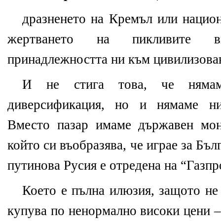
дразненето на Кремъл или национ
жертването на пикливите 
принадлежността ни към цивилизова
И не стига това, че нямам
диверсификация, но и нямаме ни
Вместо пазар имаме държавен мон
който си въобразява, че играе за Бъл
путинова Русия е отредена на “Газпр
Което е пълна илюзия, защото не 
купува по ненормално високи цени –