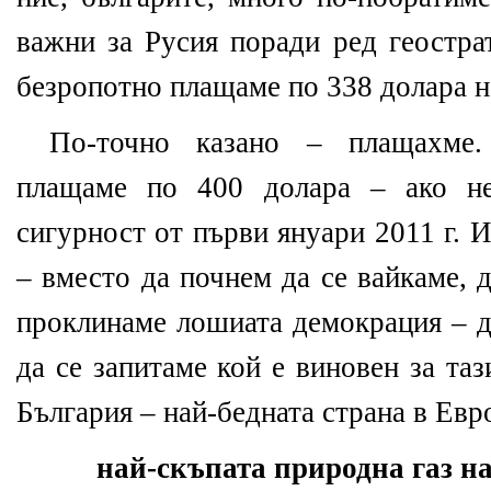
важни за Русия поради ред геостра
безропотно плащаме по
338 долара
н
По-точно казано – плащахме
плащаме по 400 долара – ако не
сигурност от първи януари 2011 г. И
– вместо да почнем да се вайкаме, 
проклинаме лошиата демокрация – д
да се запитаме кой е виновен за та
България – най-бедната страна в Евр
най-скъпата природна газ н