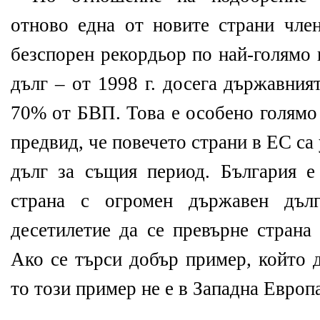
отново една от новите страни член
безспорен рекордьор по най-голямо
дълг – от 1998 г. досега държавния
70% от БВП. Това е особено голямо
предвид, че повечето страни в ЕС с
дълг за същия период. България е 
страна с огромен държавен дъ
десетилетие да се превърне страна
Ако се търси добър пример, който 
то този пример не е в Западна Европа