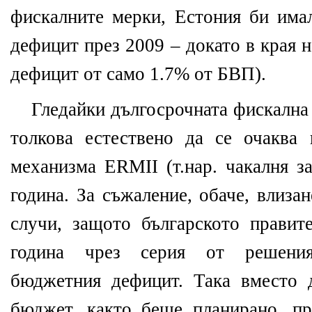
фискалните мерки, Естония би им
дефицит през 2009 – докато в края 
дефицит от само 1.7% от БВП).
Гледайки дългосрочната фискална
толкова естествено да се очаква
механизма ERMII (т.нар. чакалня з
година. За съжаление, обаче, влиза
случи, защото българското правит
година чрез серия от решения
бюджетния дефицит. Така вместо 
бюджет, както беше планирано, пр