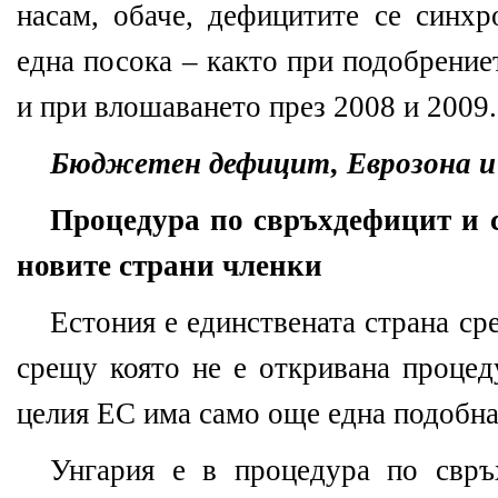
насам, обаче, дефицитите се синхр
една посока – както при подобрение
и при влошаването през 2008 и 2009.
Бюджетен дефицит, Еврозона и 
Процедура по свръхдефицит и 
новите страни членки
Естония е единствената страна ср
срещу която не е откривана процед
целия ЕС има само още една подобна
Унгария е в процедура по свр