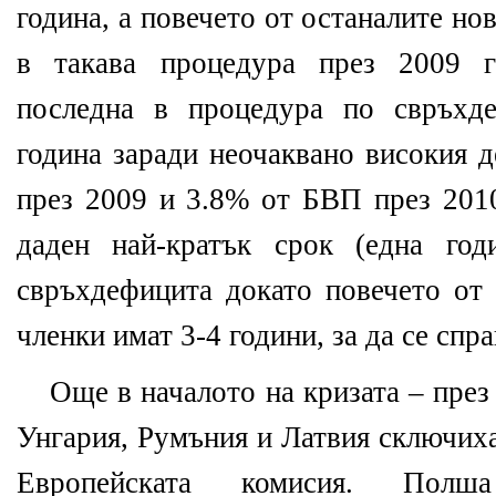
година, а повечето от останалите но
в такава процедура през 2009 г
последна в процедура по свръхд
година заради неочаквано високия 
през 2009 и 3.8% от БВП през 2010
даден най-кратък срок (една год
свръхдефицита докато повечето от 
членки имат 3-4 години, за да се спр
Още в началото на кризата – през
Унгария, Румъния и Латвия сключих
Европейската комисия. Полш