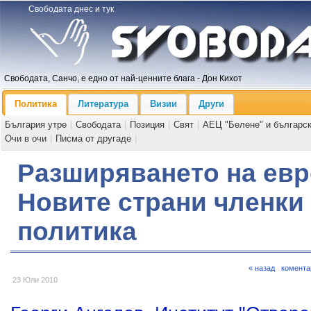
Свободата днес и тук
Свободата, Санчо, е едно от най-ценните блага - Дон Кихот
Политика
Литература
Визии
Други
България утре
|
Свободата
|
Позиция
|
Свят
|
АЕЦ "Белене" и българс
Очи в очи
|
Писма от другаде
|
Разширяването на евр
Новите страни членки
политика
« назад
комента
23 Юли 2010