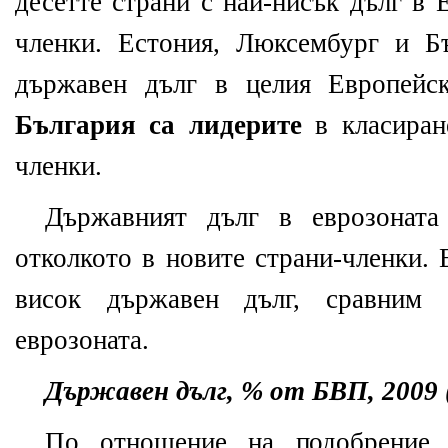
десетте страни с най-нисък дълг в 
членки. Естония, Люксембург и Б
държавен дълг в целия Европей
България са лидерите
в класиран
членки.
Държавният дълг в еврозоната
отколкото в новите страни-членки.
висок държавен дълг, сравним
еврозоната.
Държавен дълг, % от БВП
, 2009 
По отношение на подобрение н