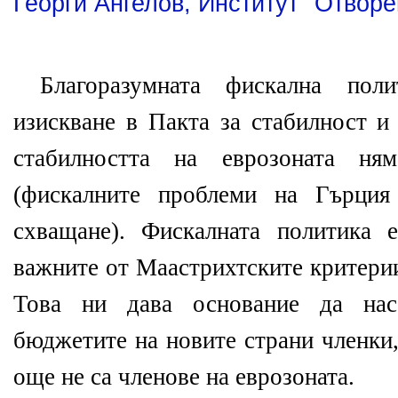
Георги Ангелов, Институт "Отвор
Благоразумната фискална пол
изискване в Пакта за стабилност и
стабилността на еврозоната н
(фискалните проблеми на Гърция
схващане). Фискалната политика 
важните от Маастрихтските критерии
Това ни дава основание да на
бюджетите на новите страни членки,
още не са членове на еврозоната.