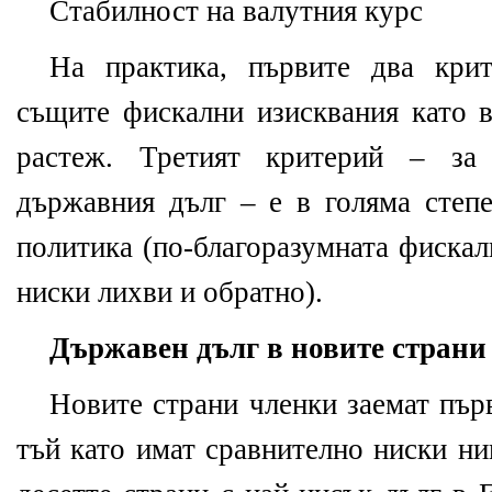
Стабилност на валутния курс
На практика, първите два кри
същите фискални изисквания като в
растеж. Третият критерий – за
държавния дълг – е в голяма степе
политика (по-благоразумната фискал
ниски лихви и обратно).
Държавен дълг в новите страни
Новите страни членки заемат първ
тъй като имат сравнително ниски ни