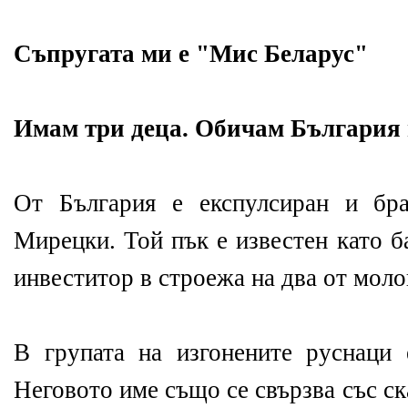
Съпругата ми е "Мис Беларус"
Имам три деца. Обичам България 
От България е експулсиран и бр
Мирецки. Той пък е известен като 
инвеститор в строежа на два от моло
В групата на изгонените руснаци
Неговото име също се свързва със с