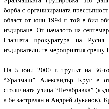
Уралмашката групировка. По дан
борба с организираната престъпнос
област от юни 1994 г. той е бил о
издирване. От началото на септемв
Главната прокуратура на Русия 
издирвателните мероприятия срещу Ц
На 5 юни 2000 г. трупът на 36-
“Уралмаш” Александър Круг е от
столичната улица “Незабравка” (къд
а бе застрелян и Андрей Луканов). 