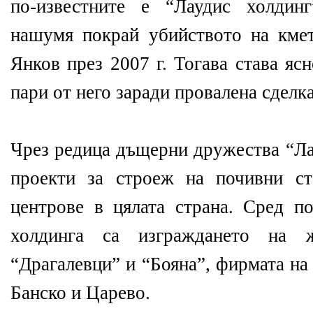
по-известните е “Лаудис холдин
нашумя покрай убийството на кме
Янков през 2007 г. Тогава става яс
пари от него заради провалена сделка
Чрез редица дъщерни дружества “Ла
проекти за строеж на почивни с
центрове в цялата страна. Сред по
холдинга са изграждането на 
“Драгалевци” и “Бояна”, фирмата на
Банско и Царево.