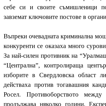
себе си и своите съмишленици п
завземат ключовите постове в органи
Въпреки очевадната криминална мощ
конкуренти се оказаха много сурови
За най-силен противник на “Уралма
“Централна”, контролираща центъ
изборите в Свердловска област л
действаха против тогавашния канд
Росел. Противоборството между 
продължава няколко години. Експе