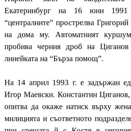
Екатеринбург на 16 юни 1991 
“централните” прострелва Григорий
на дома му. Автоматният куршум
пробива черния дроб на Циганов
линейката на “Бърза помощ”.
На 14 април 1993 г. е задържан е
Игор Маевски. Константин Циганов, 
опитва да окаже натиск върху жена
милицията и съответното подраздел
при срещата й с Костя в негови