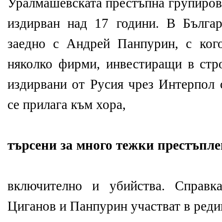
Уралмашевската престъпна групировк
издирван над 17 години. В Бълга
заедно с Андрей Панпурин, с ког
няколко фирми, инвестиращи в стро
издирвани от Русия чрез Интерпол 
се прилага към хора,
търсени за много тежки престъпл
включително и убийства. Справк
Циганов и Панпурин участват в реди