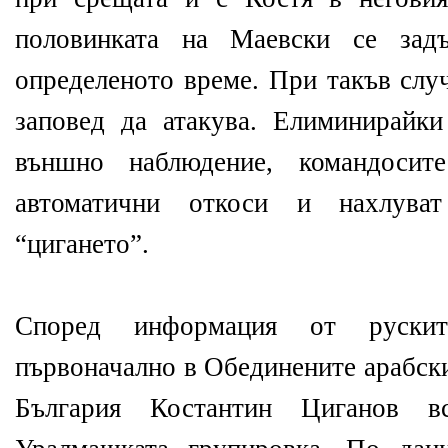
половинката на Маевски се зад
определеното време. При такъв слу
заповед да атакува. Елиминирайки
външно наблюдение, командосите
автоматични откоси и нахлува
“цигането”.
Според информация от рускит
първоначално в Обединените арабски
България Костантин Циганов 