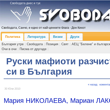
Свободата днес и тук
Свободата, Санчо, е едно от най-ценните блага - Дон Кихот
Политика
Литература
Визии
Други
България утре
|
Свободата
|
Позиция
|
Свят
|
АЕЦ "Белене" и българс
Очи в очи
|
Писма от другаде
|
Руски мафиоти разчис
си в България
« назад
комента
30 Юли 2010
Мария НИКОЛАЕВА, Мариан ЛА