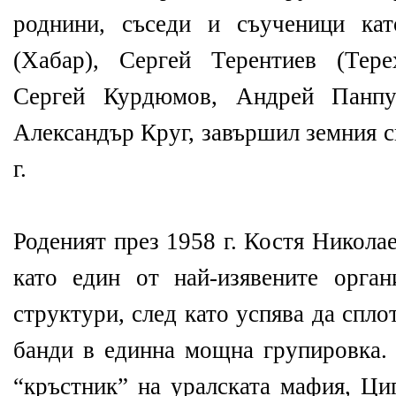
роднини, съседи и съученици ка
(Хабар), Сергей Терентиев (Тере
Сергей Курдюмов, Андрей Панп
Александър Круг, завършил земния с
г.
Роденият през 1958 г. Костя Никола
като един от най-изявените орга
структури, след като успява да спл
банди в единна мощна групировка. 
“кръстник” на уралската мафия, Ци