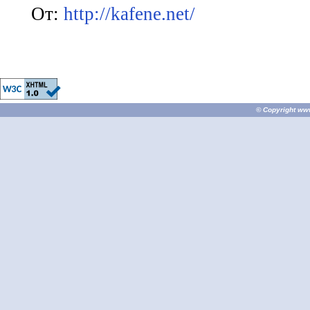
От:
http://kafene.net/
© Copyright
ww