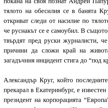
покана на своя познат Андрей Папу
тялото на обесилия се в банята Кр
откриват следи от насилие по тялот
че руснакът се е самоубил. В същот
твърдят пред руски журналисти, че
причини да сложи край на живота
загадъчния инцидент стига до “под к
Александър Круг, който последните
прекарал в Екатеринбург, е известен
президент на корпорацията “Европа