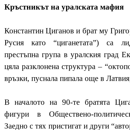
Кръстникът на уралската мафия
Константин Циганов и брат му Григо
Русия като “циганетата”) са ли
престъпна група в уралския град Ек
цяла разклонена структура – “октоп
връзки, пуснала пипала още в Латвия
В началото на 90-те братята Циг
фигури в Обществено-политиче
Заедно с тях пристигат и други “авт