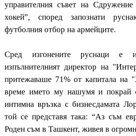
управителния съвет на Сдружени
хокей”, според запознати русн
футболния отбор на армейците.
Сред изгонените руснаци е
изпълнителният директор на "Инте
притежаваше 71% от капитала на 
време името му нашумя и покрай 
интимна връзка с бизнесдамата Ло
той се представя така: “Аз съм ев
Роден съм в Ташкент, живея в огром