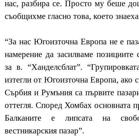
нас, разбира се. Просто му беше до
съобщихме гласно това, което знаеха
“За нас Югоизточна Европа не е па
намерение да засилваме позициите 
за в. “Ханделсблат”. “Групировк
изтегли от Югоизточна Европа, ако 
Сърбия и Румъния са първите пазари
оттегля. Според Хомбах основната п
Балканите е липсата на своб
вестникарския пазар”.