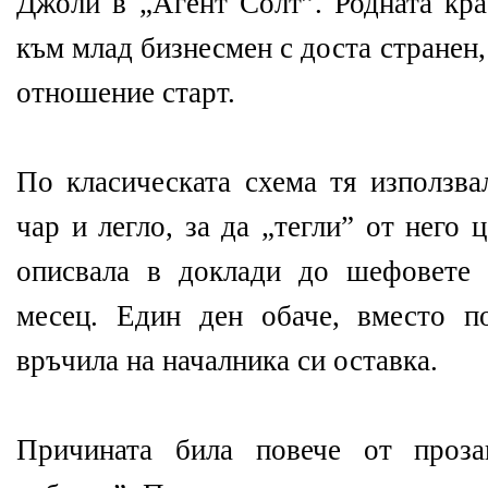
Джоли в „Агент Солт”. Родната кра
към млад бизнесмен с доста странен
отношение старт.
По класическата схема тя използва
чар и легло, за да „тегли” от него
описвала в доклади до шефовете 
месец. Един ден обаче, вместо п
връчила на началника си оставка.
Причината била повече от проз