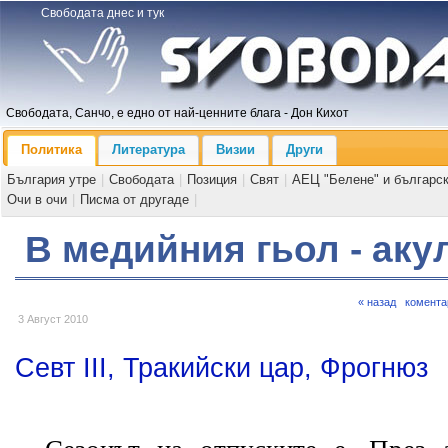
Свободата днес и тук
Свободата, Санчо, е едно от най-ценните блага - Дон Кихот
Политика
Литература
Визии
Други
България утре
|
Свободата
|
Позиция
|
Свят
|
АЕЦ "Белене" и българс
Очи в очи
|
Писма от другаде
|
В медийния гьол - аку
« назад
комента
3 Август 2010
Севт ІІІ, Тракийски цар, Фрогнюз