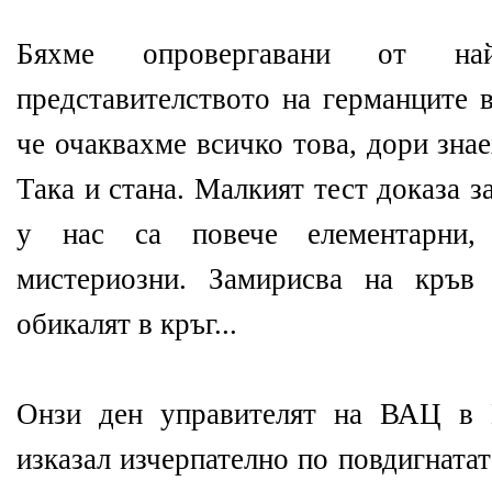
Бяхме опровергавани от на
представителството на германците 
че очаквахме всичко това, дори зна
Така и стана. Малкият тест доказа з
у нас са повече елементарни,
мистериозни. Замирисва на кръв
обикалят в кръг...
Онзи ден управителят на ВАЦ в 
изказал изчерпателно по повдигнатат