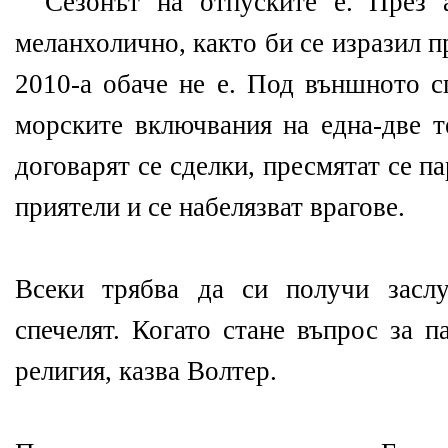
Сезонът на отпуските е. През 
меланхолично, както би се изразил 
2010-а обаче не е. Под външното с
морските включвания на една-две т
договарят се сделки, пресмятат се па
приятели и се набелязват врагове.
Всеки трябва да си получи засл
спечелят. Когато стане въпрос за п
религия, казва Волтер.