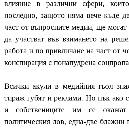
влияние в различни сфери, коит
последно, защото няма вече къде д
част от въпросните медии, ще могат 
да участват във взимането на реш
работа и по привличане на част от ч
конспирация с понапудрена соцпропа
Всички акули в медийния гьол зная
тираж губят и реклами. Но пък ако 
и собствениците им се окажат
политическия лов, една-две блажни