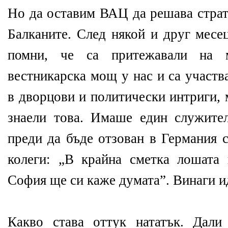
Но да оставим ВАЦ да решава страт
Балканите. След някой и друг месе
помни, че са притежавали на 
вестникарска мощ у нас и са участв
в дворцови и политически интриги, 
знаели това. Имаше един служите
преди да бъде отзован в Германия 
колеги: „В крайна сметка лошата
София ще си каже думата”. Винаги и
Какво става оттук нататък. Дали