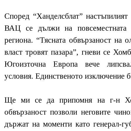
Според “Ханделсблат” настъпилият 
ВАЦ се дължи на повсеместната 
региона. “Тясната обвързаност на о
власт тровят пазара”, гневи се Хом
Югоизточна Европа вече липсва
условия. Единственото изключение б
Ще ми се да припомня на г-н Хо
обвързаност позволи неговите чино
държат на моменти като генерал-гу