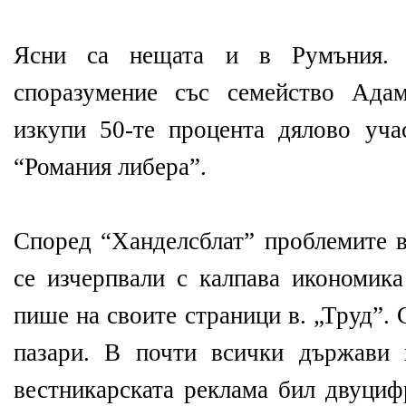
Ясни са нещата и в Румъния. 
споразумение със семейство Адам
изкупи 50-те процента дялово уча
“Романия либера”.
Според “Ханделсблат” проблемите 
се изчерпвали с калпава икономика
пише на своите страници в. „Труд”.
пазари. В почти всички държави 
вестникарската реклама бил двуцифр