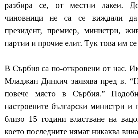
разбира се, от местни лакеи. Д
чиновници не са се виждали да
президент, премиер, министри, жи
партии и прочие елит. Тук това им се
В Сърбия са по-откровени от нас. 
Младжан Динкич заявява пред в. “
повече място в Сърбия.” Подобн
настроените български министри и 
близо 15 години властване на вацо
което последните нямат никаква вина