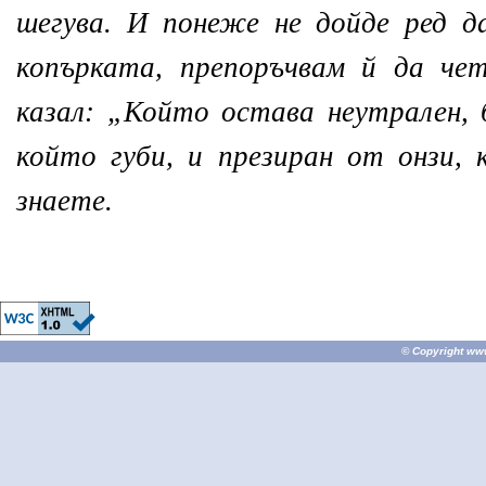
шегува. И понеже не дойде ред д
копърката, препоръчвам й да че
казал: „Който остава неутрален, 
който губи, и презиран от онзи, 
знаете.
© Copyright
ww