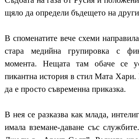
Съдбата на газа от Русия и положен
щяло да определи бъдещето на други
В споменатите вече схеми направила
стара медийна групировка с фин
момента. Нещата там обаче се у
пикантна история в стил Мата Хари.
да е просто съвременна приказка.
В нея се разказва как млада, интел
имала вземане-даване със службит