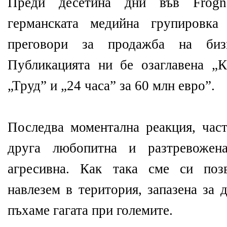
Преди десетина дни във Frogn
германската медийна групиров
преговори за продажба на биз
Публикацията ни бе озаглавена „
„Труд” и „24 часа” за 60 млн евро”.
Последва моментална реакция, част
друга любопитна и разтревожен
агресивна. Как така сме си поз
навлезем в територия, запазена за 
пъхаме гагата при големите.