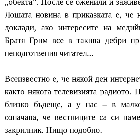
„обекта”. После се оженили и зажив
Лошата новина в приказката е, че 
доклади, ако интересите на медий
Братя Грим все в такива дебри п
неподготвения читател...
Всеизвестно е, че някой ден интерн
както някога телевизията радиото. 
близко бъдеще, а у нас – в малк
означава, че вестниците са си нам
закрилник. Нищо подобно.