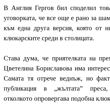
В Англия Гергов бил споделил това
уговорката, че все още е рано за ш
към една друга версия, която от н
клюкарските среди в столицата.
Става дума, че приятелката на пр
Цветелина Бориславова има интерес
Самата тя отрече веднъж, но факт
публикация в „жълтата” преса,
отколкото опровергава подобна клюка