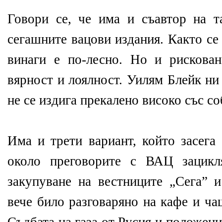
Говори се, че има и съавтор на т
сегашните вацови издания. Както се
винаги е по-лесно. Но и рискован
вярност и лоялност. Уилям Блейк ни
не се издига прекалено високо със со
Има и трети вариант, който засега
около преговорите с ВАЦ зацикл
закупуване на вестниците „Сега” и
вече било разговаряно на кафе и ча